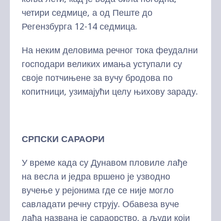
четири седмице, а од Пеште до
Регензбурга 12-14 седмица.
На неким деловима речног тока феудални
господари великих имања уступали су
своје потчињене за вучу бродова по
копитници, узимајући целу њихову зараду.
СРПСКИ САРАОРИ
У време када су Дунавом пловиле лађе
на весла и једра вршено је узводно
вучење у рејонима где се није могло
савладати речну струју. Обавеза вуче
лађа названа је сараорство, а људи који