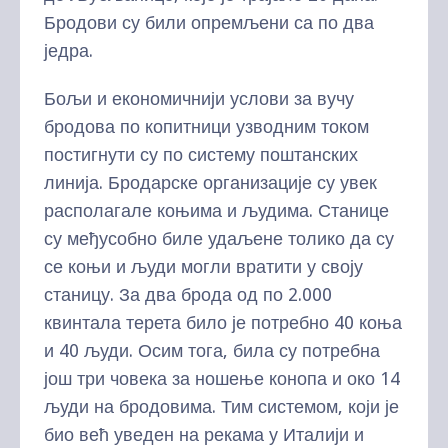
Бродови су били опремљени са по два
једра.
Бољи и економичнији услови за вучу
бродова по копитници узводним током
постигнути су по систему поштанских
линија. Бродарске организације су увек
располагале коњима и људима. Станице
су међусобно биле удаљене толико да су
се коњи и људи могли вратити у своју
станицу. За два брода од по 2.000
квинтала терета било је потребно 40 коња
и 40 људи. Осим тога, била су потребна
још три човека за ношење конопа и око 14
људи на бродовима. Тим системом, који је
био већ уведен на рекама у Италији и