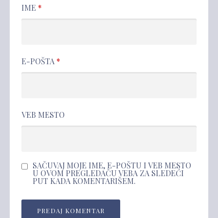
IME
*
E-POŠTA
*
VEB MESTO
SAČUVAJ MOJE IME, E-POŠTU I VEB MESTO
U OVOM PREGLEDAČU VEBA ZA SLEDEĆI
PUT KADA KOMENTARIŠEM.