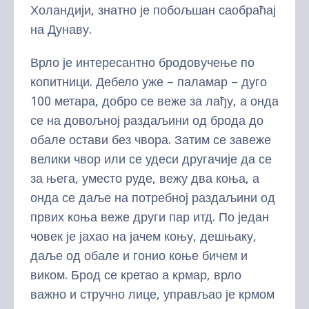
Холандији, знатно је побољшан саобраћај
на Дунаву.
Врло је интересантно бродовучење по
копитници. Дебело уже – паламар – дуго
100 метара, добро се веже за лађу, а онда
се на довољној раздаљини од брода до
обале остави без чвора. Затим се завеже
велики чвор или се удеси другачије да се
за њега, уместо руде, вежу два коња, а
онда се даље на потребној раздаљини од
првих коња веже други пар итд. По један
човек је јахао на јачем коњу, дешњаку,
даље од обале и гонио коње бичем и
виком. Брод се кретао а крмар, врло
важно и стручно лице, управљао је крмом