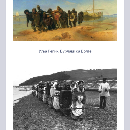
Иља Репин, Бурлаци са Волге