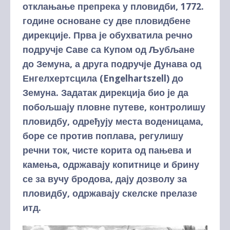
отклањање препрека у пловидби, 1772.
године основане су две пловидбене
дирекције. Прва је обухватила речно
подручје Саве са Купом од Љубљане
до Земуна, а друга подручје Дунава од
Енгелхертсцила (Engelhartszell) до
Земуна. Задатак дирекција био је да
побољшају пловне путеве, контролишу
пловидбу, одређују места воденицама,
боре се против поплава, регулишу
речни ток, чисте корита од пањева и
камења, одржавају копитнице и брину
се за вучу бродова, дају дозволу за
пловидбу, одржавају скелске прелазе
итд.