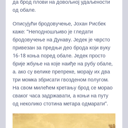
да брод плови на довољној удаљености
од обале.
Описујући бродовучење, Јохан Рисбек
каже: “Неподношљиво је гледати
бродовучење на Дунаву. Једек је чврсто
привезан за предњи део брода који вуку
16-18 коња поред обале. Једек просто
брије жбуње на које наиђе на рубу обале,
а. ако су велике препреке, морају их два
три момка збрисати гвозденом полугом.
На свом милећем кретању брод се морао
сваког часа задржавати, а коњи на путу
од неколико стотина метара одмарати”.