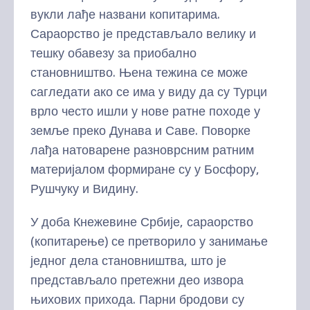
вукли лађе названи копитарима.
Сараорство је представљало велику и
тешку обавезу за приобално
становништво. Њена тежина се може
сагледати ако се има у виду да су Турци
врло често ишли у нове ратне походе у
земље преко Дунава и Саве. Поворке
лађа натоварене разноврсним ратним
материјалом формиране су у Босфору,
Рушчуку и Видину.
У доба Кнежевине Србије, сараорство
(копитарење) се претворило у занимање
једног дела становништва, што је
представљало претежни део извора
њихових прихода. Парни бродови су