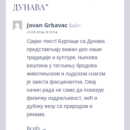
ДУНАВА”
Jovan Grbavac
kaže:
23.09.2024. u 12:04
Сјајан текст! Бурлаци са Дунава
представљају важан део наше
традиције и културе. Њихова
вештина у тегљењу бродова
животињском и људском снагом
је заиста фасцинантна. Овај
начин рада не само да показује
физичку издржљивост, већ и
дубоку везу са природом и
рекама.
Reply