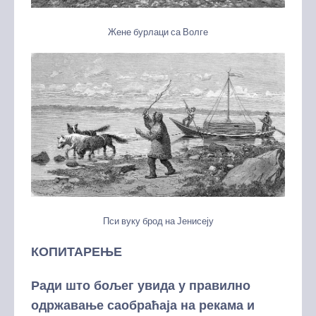
Жене бурлаци са Волге
Пси вуку брод на Јенисеју
КОПИТАРЕЊЕ
Ради што бољег увида у правилно
одржавање саобраћаја на рекама и