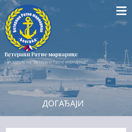
Preskoči
na
sadržaj
Ветерани Ратне морнарице
сајт Удружења "Ветерани Ратне морнарице"
ДОГАЂАЈИ