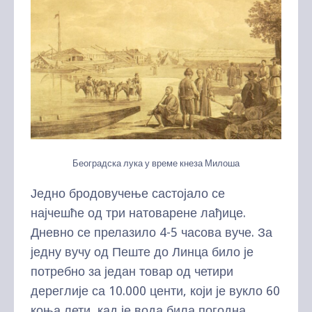
Београдска лука у време кнеза Милоша
Једно бродовучење састојало се
најчешће од три натоварене лађице.
Дневно се прелазило 4-5 часова вуче. За
једну вучу од Пеште до Линца било је
потребно за један товар од четири
дереглије са 10.000 центи, који је вукло 60
коња лети, кад је вода била погодна,