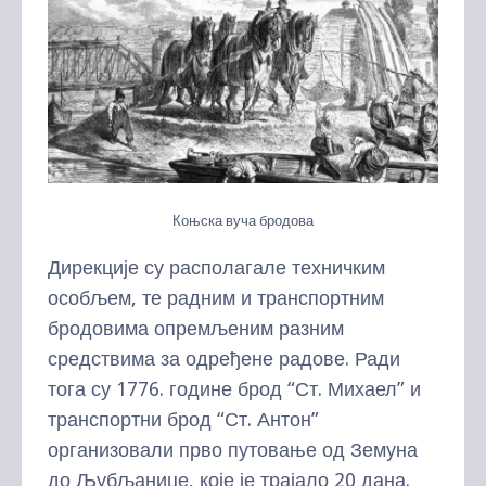
Коњска вуча бродова
Дирекције су располагале техничким
особљем, те радним и транспортним
бродовима опремљеним разним
средствима за одређене радове. Ради
тога су 1776. године брод “Ст. Михаел” и
транспортни брод “Ст. Антон”
организовали прво путовање од Земуна
до Љубљанице, које је трајало 20 дана.