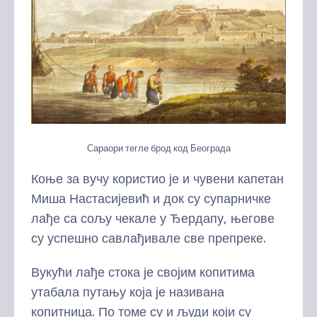
Сараори тегле брод код Београда
Коње за вучу користио је и чувени капетан
Миша Настасијевић и док су супарничке
лађе са сољу чекале у Ђердапу, његове
су успешно савлађивале све препреке.
Вукући лађе стока је својим копитима
утабала путању која је називана
копитница. По томе су и људи који су