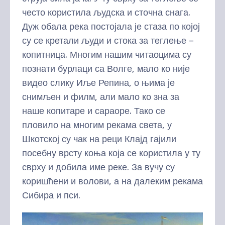
често користила људска и сточна снага.
Дуж обала река постојала је стаза по којој
су се кретали људи и стока за теглење –
копитница. Многим нашим читаоцима су
познати бурлаци са Волге, мало ко није
видео слику Иље Репина, о њима је
снимљен и филм, али мало ко зна за
наше копитаре и сараоре. Тако се
пловило на многим рекама света, у
Шкотској су чак на реци Клајд гајили
посебну врсту коња која се користила у ту
сврху и добила име реке. За вучу су
коришћени и волови, а на далеким рекама
Сибира и пси.