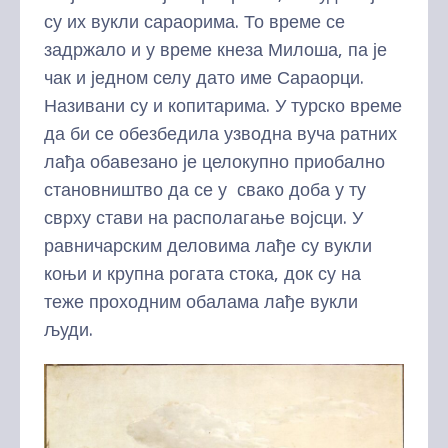
су их вукли сараорима. То време се
задржало и у време кнеза Милоша, па је
чак и једном селу дато име Сараорци.
Називани су и копитарима. У турско време
да би се обезбедила узводна вуча ратних
лађа обавезано је целокупно приобално
становништво да се у свако доба у ту
сврху стави на располагање војсци. У
равничарским деловима лађе су вукли
коњи и крупна рогата стока, док су на
теже проходним обалама лађе вукли
људи.