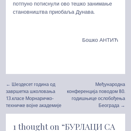
потпуно потиснули ово тешко занимање
становништва приобаља Дунава.
Бошко АНТИЋ
Kretanje
← Шездесет година од
Међународна
завршетка школовања
конференција поводом 80.
članka
13.класе Морнаричко-
годишњице ослобођења
техничке војне академије
Београда →
1 thought on
“БУРЛАЦИ СА