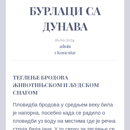
БУРЛАЦИ СА
ДУНАВА
16.09.2024.
admin
1 Komentar
ТЕГЛЕЊЕ БРОДОВА
ЖИВОТИЊСКОМ И ЉУДСКОМ
СНАГОМ
Пловидба бродова у средњем веку била
је напорна, посебно када се радило о
пловидби уз воду на местима где је речна
струја била јача. У ту сврху за теглење се