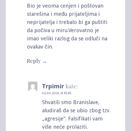
Bio je veoma cenjen i poštovan
starešina i među prijateljima i
neprijatelja i trebalo bi ga puštiti
da počiva u miru.Verovatno je
imao veliki razlog da se odluči na
ovakav čin.
Reply
Trpimir
kaže:
02.10.2021. u 15:16
Shvatili smo Branislave,
aludiraš da se ubio zbog tzv.
„agresije“. Falsifikati vam
više neće prolaziti.