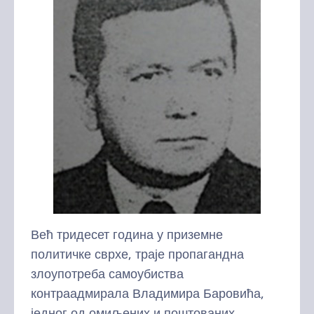
Већ тридесет година у приземне
политичке сврхе, траје пропагандна
злоупотреба самоубиства
контраадмирала Владимира Баровића,
једног од омиљених и поштованих