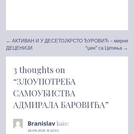
Kretanje
← АКТИВАН И У ДЕСЕТОЈ
КРСТО ЂУРОВИЋ – мирни
ДЕЦЕНИЈИ
“џин” са Цетиња →
članka
3 thoughts on
“ЗЛОУПОТРЕБА
САМОУБИСТВА
АДМИРАЛА БАРОВИЋА”
Branislav
kaže:
29.09.2021. u 22:03