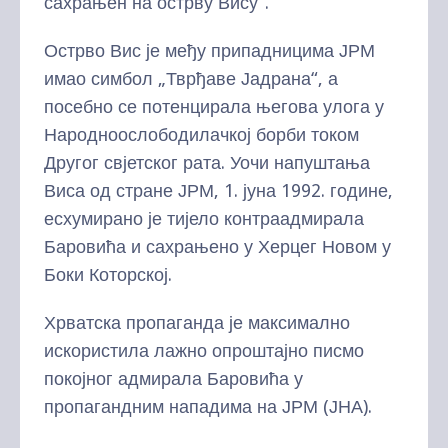
сахрањен на острву Вису“.
Острво Вис је међу припадницима ЈРМ
имао симбол „Тврђаве Јадрана“, а
посебно се потенцирала његова улога у
Народноослободилачкој борби током
Другог свјетског рата. Уочи напуштања
Виса од стране ЈРМ, 1. јуна 1992. године,
есхумирано је тијело контраадмирала
Баровића и сахрањено у Херцег Новом у
Боки Которској.
Хрватска пропаганда је максимално
искористила лажно опроштајно писмо
покојног адмирала Баровића у
пропагандним нападима на ЈРМ (ЈНА).