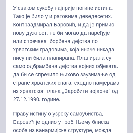
У сваком сукобу најприје погине истина.
Тако је било у и ратовима деведесетих.
Контраадмирал Баровић, и да је примио
нову дужност, не би могао да наређује
или спречава борбена дејства по
хрватским градовима, која иначе никада
нису ни била планирана. Планирана су
само одбрамбена дејства војних објеката,
да би се спречило њихово заузимање од
стране хрватских снага, сходно намјерама
из хрватског плана „Заробити војарне“ од
27.12.1990. године.
Праву истину о узроку самоубиства,
Баровић је однио у гроб. Њему блиска
особа из ванармијске структуре, можда