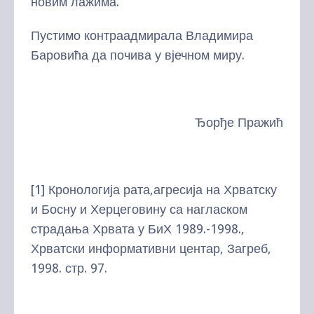
новим лажима.
Пустимо контраадмирала Владимира
Баровића да почива у вјечном миру.
Ђорђе Пражић
[1]
Кронологија рата,агресија на Хрватску
и Босну и Херцеговину са нагласком
страдања Хрвата у БиХ 1989.-1998.,
Хрватски информативни центар, Загреб,
1998. стр. 97.