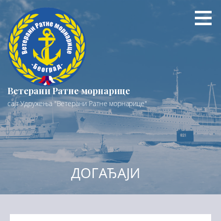
Preskoči
na
sadržaj
Ветерани Ратне морнарице
сајт Удружења "Ветерани Ратне морнарице"
ДОГАЂАЈИ