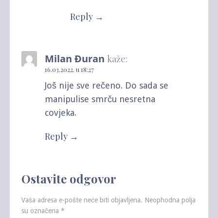
Reply
Milan Đuran
kaže:
16.03.2022. u 18:27
Još nije sve rečeno. Do sada se
manipulise smrču nesretna
covjeka.
Reply
Ostavite odgovor
Vaša adresa e-pošte neće biti objavljena.
Neophodna polja
su označena
*