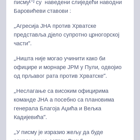
[1]
писму
су наведени слиједећи наводни
Баровићеви ставови :
„Агресија ЈНА против Хрватске
представља дјело супротно црногорској
части“.
„Ништа није могао учинити како би
официре и морнаре ЈРМ у Пули, одвојио
од прљавог рата против Хрватске“.
„Неслагање са високим официрима
команде ЈНА а посебно са плановима
генерала Благоја Аџића и Вељка
Кадијевића“.
„У писму је изразио жељу да буде