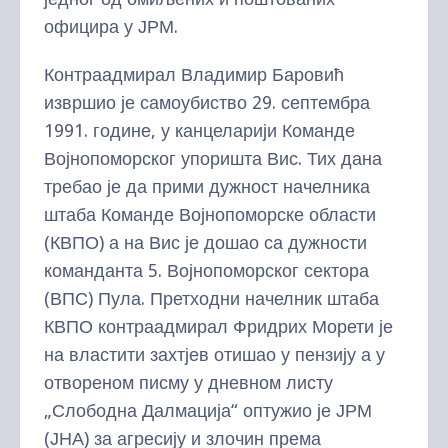
официра у ЈРМ.
Контраадмирал Владимир Баровић
извршио је самоубиство 29. септембра
1991. године, у канцеларији Команде
Војнопоморског упоришта Вис. Тих дана
требао је да прими дужност начелника
штаба Команде Војнопоморске области
(КВПО) а на Вис је дошао са дужности
команданта 5. Војнопоморског сектора
(ВПС) Пула. Претходни начелник штаба
КВПО контраадмирал Фридрих Морети је
на властити захтјев отишао у пензију а у
отвореном писму у дневном листу
„Слободна Далмација“ оптужио је ЈРМ
(ЈНА) за агресију и злочин према