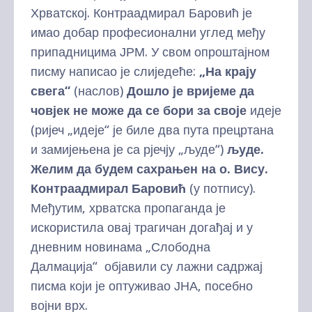
Хрватској. Контраадмирал Баровић је
имао добар професионални углед међу
припадницима ЈРМ. У свом опроштајном
писму написао је слиједеће:
„На крају
свега“
(наслов)
Дошло је вријеме да
човјек не може да се бори за своје
идеје
(ријеч „идеје“ је биле два пута прецртана
и замијењена је са рјечју „људе“)
људе.
Желим да будем
сахрањен на о. Вису.
Контраадмирал Баровић
(у потпису).
Међутим, хрватска пропаганда је
искористила овај трагичан догађај и у
дневним новинама „Слободна
Далмација“ објавили су лажни садржај
писма који је оптуживао ЈНА, посебно
војни врх.