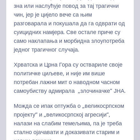
зна или наслућује повод за тај трагични
чин, јер је цијело вече са њим
разговарала и покушала да га одврати од
суицидних намјера. Све остале приче су
само наклапања и морбидна злоупотреба
једног трагичног случаја.
Хрватска и Црна Гора су оствариле своје
политичке циљеве, и није им више
потребан лажни мит о наводном часном
самоубиству адмирала „злочиначке“ ЈНА.
Можда се ипак оптужба о „великосрпском
пројекту“ и „великосрпској агресији“,
налази на слабим темељима, па је треба
стално ојачавати и доказивати старим и