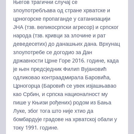
Његов трагични случај се
злоупотребљава од стране хрватске и
црногорске пропаганде у сатанизацији
ЈНА (тзв. великосрпски агресор) и српског
народа (тзв. кривци за злочине и рат
деведесетих) до данашњих дана. Врхунац
злоупотребе се догодио за Дан
државности Црне Горе 2016. године, када
је њен предсједник Филип Вујановић
одликовао контраадмирала Баровића,
Црногорца (Баровић се увек изјашњавао
као Србин, и српска националност му
пише у Књизи рођених) родом из Бања
Луке, због тога што није хтио да
бомбардује градове на хрватској обали у
току 1991. године.