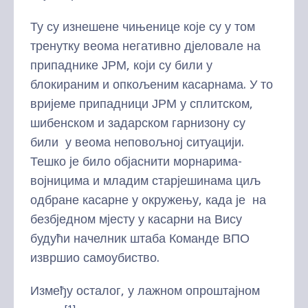
Ту су изнешене чињенице које су у том
тренутку веома негативно дјеловале на
припаднике ЈРМ, који су били у
блокираним и опкољеним касарнама. У то
вријеме припадници ЈРМ у сплитском,
шибенском и задарском гарнизону су
били у веома неповољној ситуацији.
Тешко је било објаснити морнарима-
војницима и младим старјешинама циљ
одбране касарне у окружењу, када је на
безбједном мјесту у касарни на Вису
будући начелник штаба Команде ВПО
извршио самоубиство.
Између осталог, у лажном опроштајном