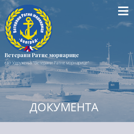
Preskoči
na
sadržaj
Ветерани Ратне морнарице
сајт Удружења "Ветерани Ратне морнарице"
ДОКУМЕНТА