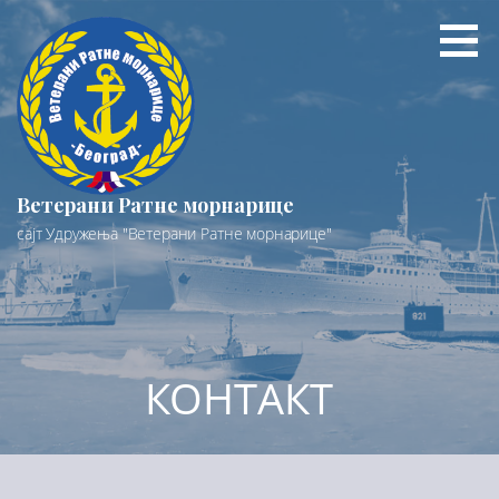
Preskoči
na
sadržaj
Ветерани Ратне морнарице
сајт Удружења "Ветерани Ратне морнарице"
КОНТАКТ