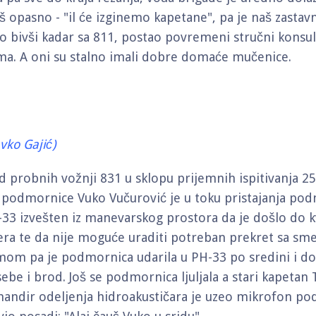
oš opasno - "il će izginemo kapetane", pa je naš zastav
ao bivši kadar sa 811, postao povremeni stručni konsu
ma. A oni su stalno imali dobre domaće mučenice.
avko Gajić)
d probnih vožnji 831 u sklopu prijemnih ispitivanja 25
podmornice Vuko Vučurović je u toku pristajanja p
33 izvešten iz manevarskog prostora da je došlo do k
ra te da nije moguće uraditi potreban prekret sa sm
om pa je podmornica udarila u PH-33 po sredini i d
sebe i brod. Još se podmornica ljuljala a stari kapetan 
andir odeljenja hidroakustičara je uzeo mikrofon p