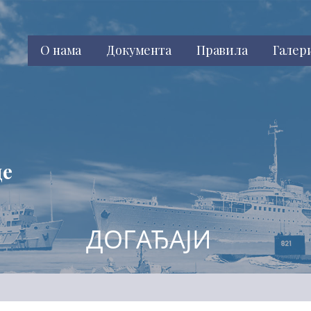
О нама
Документа
Правила
Галер
це
ДОГАЂАЈИ