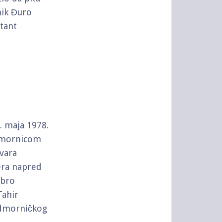
nik Đuro
ltant
. maja 1978.
odmornicom
vara
era napred
obro
Tahir
odmorničkog