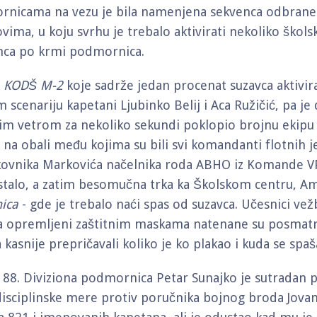
rnicama na vezu je bila namenjena sekvenca odbrane
vima, u koju svrhu je trebalo aktivirati nekoliko škol
amca po krmi podmornica.
a
KODŠ M-2
koje sadrže jedan procenat suzavca aktivira
scenariju kapetani Ljubinko Belij i Aca Ružičić, pa j
im vetrom za nekoliko sekundi poklopio brojnu ekipu
na obali među kojima su bili svi komandanti flotnih j
kovnika Markovića načelnika roda ABHO iz Komande VP
stalo, a zatim besomučna trka ka Školskom centru, Am
ica
- gde je trebalo naći spas od suzavca. Učesnici vež
 opremljeni zaštitnim maskama natenane su posmatr
 kasnije prepričavali koliko je ko plakao i kuda se spaš
8. Diviziona podmornica Petar Sunajko je sutradan 
sciplinske mere protiv poručnika bojnog broda Jova