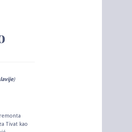
o
avije
)
 remonta
za Tivat kao