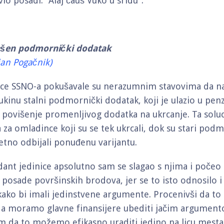
avio posadi: "Alaj čauš Vuko u sridu".
ašen podmornički dodatak
jan Pogačnik)
nce SSNO-a pokušavale su nerazumnim stavovima da n
ukinu stalni podmornički dodatak, koji je ulazio u penz
 povišenje promenljivog dodatka na ukrcanje. Ta soluci
 za omladince koji su se tek ukrcali, dok su stari pod
tno odbijali ponuđenu varijantu.
nt jedinice apsolutno sam se slagao s njima i počeo a
i posade površinskih brodova, jer se to isto odnosilo i
kako bi imali jedinstvene argumente. Procenivši da to 
da moramo glavne finansijere ubediti jačim argumen
am da to možemo efikasno uraditi jedino na licu mesta