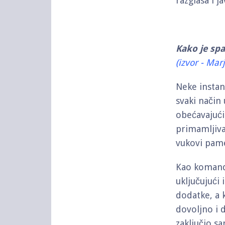
razglasa i j
Kako je sp
(izvor - Mar
Neke insta
svaki način 
obećavajući
primamljiva
vukovi pame
Kao komanda
uključujući 
dodatke, a 
dovoljno i 
zaključio s