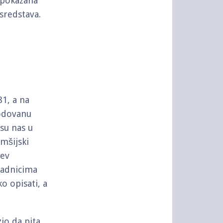
 pokazana
sredstava.
1, a na
hodovanu
su nas u
mšijski
cev
radnicima
o opisati, a
io da pita