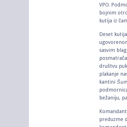
VPO. Podmo
bojnim otro
kutija iz č
Deset kutij
ugovorenom 
sasvim blag
posmatrača 
društvu pu
plakanje na
kantini
Šum
podmornica
bežaniju, pa
Komandant 8
preduzme di