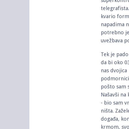
superkontr
telegrafista
kvario form
napadima na
potrebno je
uvežbava po
Tek je pado
da bi oko 0
nas dvojica
podmornici
pošto sam s
Našavši na 
- bio sam v
ništa. Zažel
događa, kom
krmom, svom