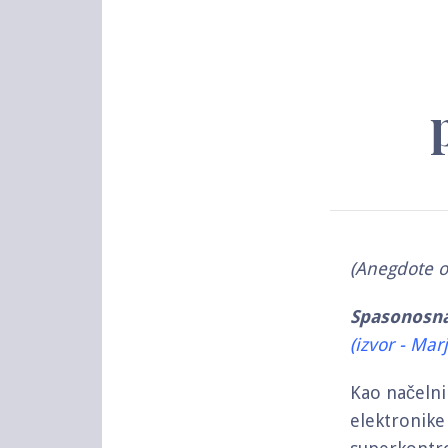
(Anegdote o
Spasonosna
(izvor - Mar
Kao načelni
elektronike