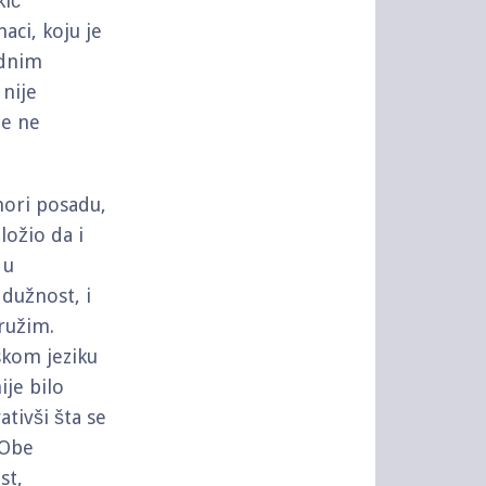
kić
aci, koju je
ednim
nije
me ne
mori posadu,
ložio da i
 u
dužnost, i
ružim.
skom jeziku
ije bilo
ativši šta se
"Obe
st,