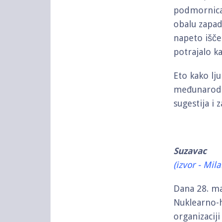
podmornica 
obalu zapad
napeto išček
potrajalo k
Eto kako lj
međunarodn
sugestija i
Suzavac
(izvor - Mil
Dana 28. ma
Nuklearno-h
organizacij