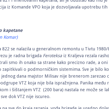
821 i imenovanih kapetana, ali je odustao kad mu je
ja iz Komande VPO koja je dozvoljavala upotrebu tih 
o kapetane
an Komar)
822 se nalazila u generalnom remontu u Tivtu 1980/8
ezu je radna brigada
Feroteksa
iz Kraljeva rezala ras
rali smo ih onako sa strane kako precizno rade, a oni 
o zapitkivali o podmorničkim sistemima. Sve je bilo ko
k jednog dana majstor Milisav nije brenerom zarezao 
dgrupe VTZ koja nije bila ispražnjena. Panika među 
skom i šištanjem VTZ (200 bara) nastala ne može se lak
 sve dok VTZ nije iscureo.
 pa sve do kraja rezanja, vođa brigade je uredno dolaz