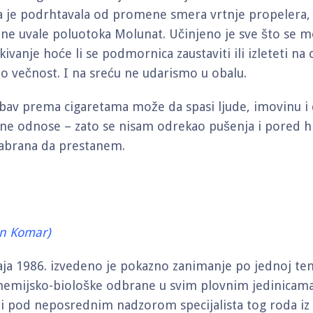
je podrhtavala od promene smera vrtnje propelera, 
ne uvale poluotoka Molunat. Učinjeno je sve što se m
ivanje hoće li se podmornica zaustaviti ili izleteti na 
ao večnost. I na sreću ne udarismo u obalu.
ubav prema cigaretama može da spasi ljude, imovinu i
e odnose – zato se nisam odrekao pušenja i pored hi
 zabrana da prestanem.
an Komar)
ja 1986. izvedeno je pokazno zanimanje po jednoj tem
emijsko-biološke odbrane u svim plovnim jedinicama
i i pod neposrednim nadzorom specijalista tog roda 