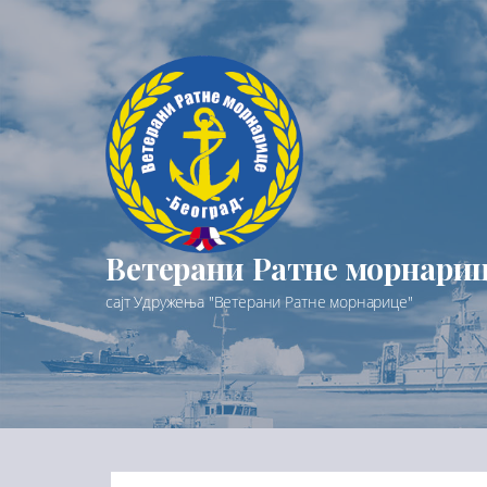
Preskoči
na
sadržaj
Ветерани Ратне морнари
сајт Удружења "Ветерани Ратне морнарице"