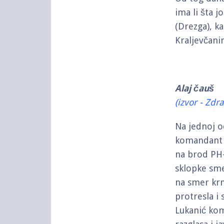
ima li šta j
(Drezga), k
Kraljevčani
Alaj čauš
(izvor - Zdr
Na jednoj o
komandant 
na brod PH-
sklopke sme
na smer krm
protresla i 
Lukanić kom