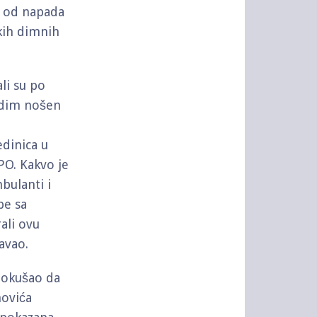
 od napada
skih dimnih
li su po
e dim nošen
edinica u
O. Kakvo je
bulanti i
be sa
ali ovu
avao.
pokušao da
novića