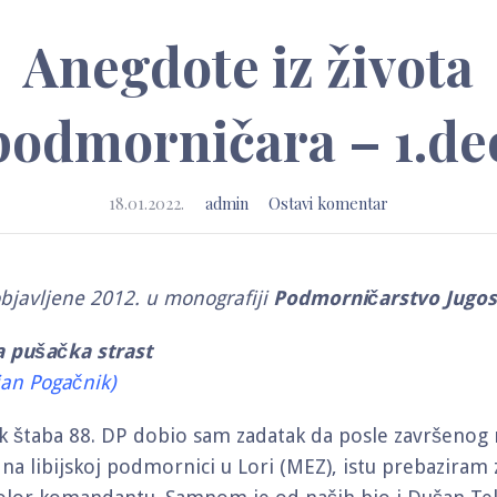
Anegdote iz života
podmorničara – 1.de
18.01.2022.
admin
Ostavi komentar
bjavljene 2012. u monografiji
Podmorničarstvo Jugosl
 pušačka strast
jan Pogačnik)
k štaba 88. DP dobio sam zadatak da posle završenog
 na libijskoj podmornici u Lori (MEZ), istu prebaziram 