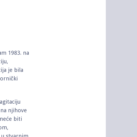
am 1983. na
iju,
ja je bila
mornički
gitaciju
 na njihove
neće biti
tom,
 u stvarnim