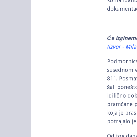
komandanta 
dokumentaci
Će izginem
(izvor - Mil
Podmornica 
susednom v
811. Posmat
šali ponešt
idilično do
pramčane po
koja je pra
potrajalo je
Od tog dana