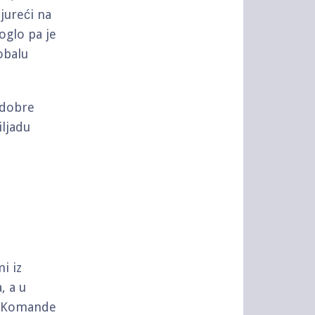
jureći na
oglo pa je
obalu
 dobre
ljadu
i iz
, a u
iz Komande