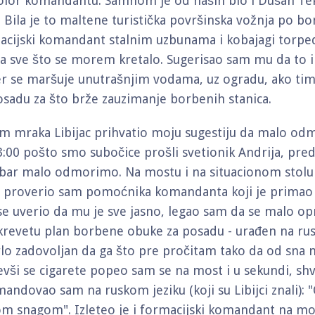
olor komandantu. Samnom je od naših bio i Dušan Te
. Bila je to maltene turistička površinska vožnja po bon
acijski komandant stalnim uzbunama i kobajagi torp
 sve što se morem kretalo. Sugerisao sam mu da to i 
r se maršuje unutrašnjim vodama, uz ogradu, ako ti
sadu za što brže zauzimanje borbenih stanica.
m mraka Libijac prihvatio moju sugestiju da malo od
3:00 pošto smo subočice prošli svetionik Andrija, pred
 bar malo odmorimo. Na mostu i na situacionom stolu
 proverio sam pomoćnika komandanta koji je primao 
e uverio da mu je sve jasno, legao sam da se malo op
krevetu plan borbene obuke za posadu - urađen na ru
rlo zadovoljan da ga što pre pročitam tako da od sna n
evši se cigarete popeo sam se na most i u sekundi, shv
andovao sam na ruskom jeziku (koji su Libijci znali): 
 snagom". Izleteo je i formacijski komandant na mo