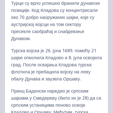
Турци су врло успешно бранили дунавске
позиције. Код Кладова су концентрисали
око 70 добро наоружаних шајки, које су
аустријској војсци на том сектору
пресекле саобраћај и снабдевање
Дунавом.
Турска војска је 26. јуна 1689. помоћу 21
шајке опколила Кладово и 8. јула освојила
град. После освајања Кладова турска
флотила је пребацила војску на леву
обалу Дунава и заузела Оршаву.
Принц Баденски наредио је српским
шајкама у Смедереву (било их је 28) да са
српским устаницима поново освоје
Кладово и Оршаву. Међутим, турска