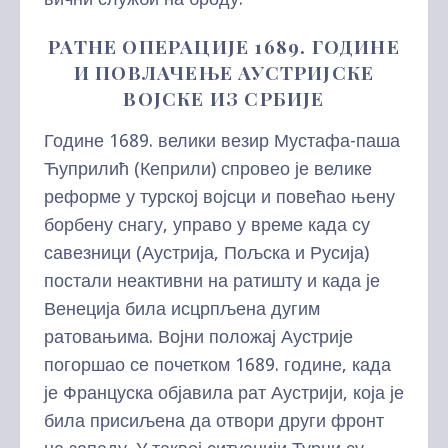
РАТНЕ ОПЕРАЦИЈЕ 1689. ГОДИНЕ
И ПОВЛАЧЕЊЕ АУСТРИЈСКЕ
ВОЈСКЕ
ИЗ СРБИЈЕ
Године 1689. велики везир Мустафа-паша
Ћуприлић (Кеприли) спровео је велике
реформе у турској војсци и повећао њену
борбену снагу, управо у време када су
савезници (Аустрија, Пољска и Русија)
постали неактивни на ратишту и када је
Венеција била исцрпљена дугим
ратовањима. Војни положај Аустрије
погоршао се почетком 1689. године, када
је Француска објавила рат Аустрији, која је
била присиљена да отвори други фронт