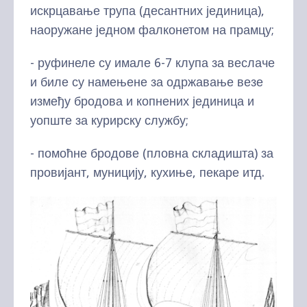
искрцавање трупа (десантних јединица),
наоружане једном фалконетом на прамцу;
- руфинеле су имале 6-7 клупа за веслаче
и биле су намењене за одржавање везе
између бродова и копнених јединица и
уопште за курирску службу;
- помоћне бродове (пловна складишта) за
провијант, муницију, кухиње, пекаре итд.