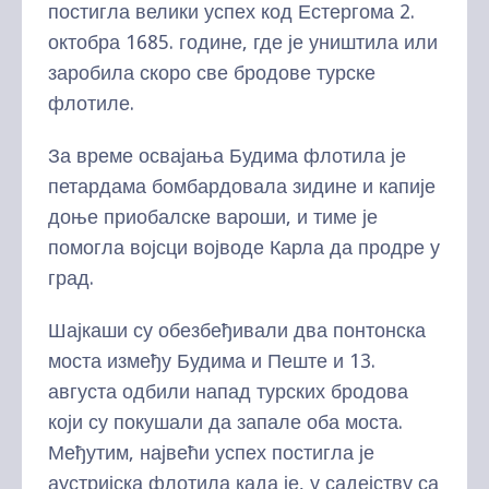
постигла велики успех код Естергома 2.
октобра 1685. године, где је уништила или
заробила скоро све бродове турске
флотиле.
За време освајања Будима флотила је
петардама бомбардовала зидине и капије
доње приобалске вароши, и тиме је
помогла војсци војводе Карла да продре у
град.
Шајкаши су обезбеђивали два понтонска
моста између Будима и Пеште и 13.
августа одбили напад турских бродова
који су покушали да запале оба моста.
Међутим, највећи успех постигла је
аустријска флотила када је, у садејству са