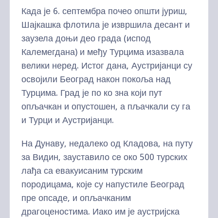
Када је 6. септембра почео општи јуриш,
Шајкашка флотила је извршила десант и
заузела доњи део града (испод
Калемегдана) и међу Турцима изазвала
велики неред. Истог дана, Аустријанци су
освојили Београд након покоља над
Турцима. Град је по ко зна који пут
опљачкан и опустошен, а пљачкали су га
и Турци и Аустријанци.
На Дунаву, недалеко од Кладова, на путу
за Видин, зауставило се око 500 турских
лађа са евакуисаним турским
породицама, које су напустиле Београд
пре опсаде, и опљачканим
драгоценостима. Иако им је аустријска