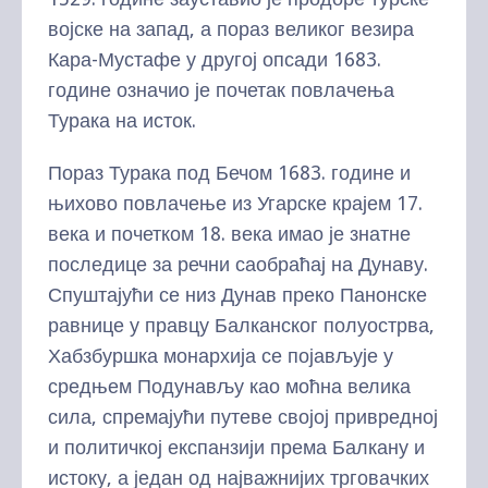
војске на запад, а пораз великог везира
Кара-Мустафе у другој опсади 1683.
године означио је почетак повлачења
Турака на исток.
Пораз Турака под Бечом 1683. године и
њихово повлачење из Угарске крајем 17.
века и почетком 18. века имао је знатне
последице за речни саобраћај на Дунаву.
Спуштајући се низ Дунав преко Панонске
равнице у правцу Балканског полуострва,
Хабзбуршка монархија се појављује у
средњем Подунављу као моћна велика
сила, спремајући путеве својој привредној
и политичкој експанзији према Балкану и
истоку, а један од најважнијих трговачких