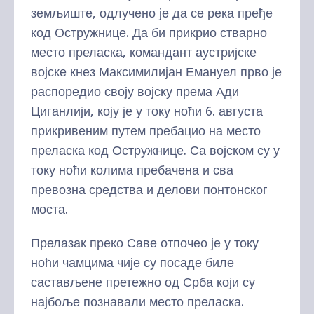
земљиште, одлучено је да се река пређе
код Остружнице. Да би прикрио стварно
место преласка, командант аустријске
војске кнез Максимилијан Емануел прво је
распоредио своју војску према Ади
Циганлији, коју је у току ноћи 6. августа
прикривеним путем пребацио на место
преласка код Остружнице. Са војском су у
току ноћи колима пребачена и сва
превозна средства и делови понтонског
моста.
Прелазак преко Саве отпочео је у току
ноћи чамцима чије су посаде биле
састављене претежно од Срба који су
најбоље познавали место преласка.