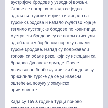
аустријске бродове у узводној вожњи.
Стање се погоршало када се једно
одељење турских војника искрцало са
турских бродова и напало људство које је
теглило аустријске бродове по копитници.
Аустријски бродови су се потом отиснули
од обале и у борбеном поретку напали
турске бродове. Напад су подржавали
топови са обале реке, који су искрцани са
бродова Дунавске армаде. После
двочасовне борбе аустријски бродови су
присилили турске да се уз извесна
оштећења повуку у земунско
пристаниште.
Када су 1690. године Турци поново