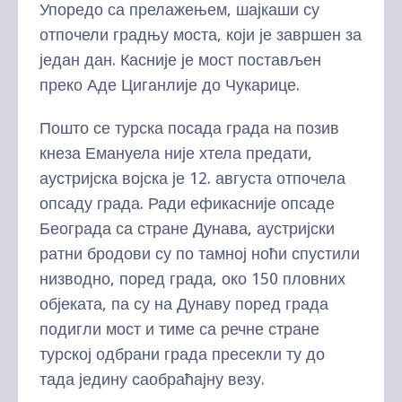
Упоредо са прелажењем, шајкаши су
отпочели градњу моста, који је завршен за
један дан. Касније је мост постављен
преко Аде Циганлије до Чукарице.
Пошто се турска посада града на позив
кнеза Емануела није хтела предати,
аустријска војска је 12. августа отпочела
опсаду града. Ради ефикасније опсаде
Београда са стране Дунава, аустријски
ратни бродови су по тамној ноћи спустили
низводно, поред града, око 150 пловних
објеката, па су на Дунаву поред града
подигли мост и тиме са речне стране
турској одбрани града пресекли ту до
тада једину саобраћајну везу.