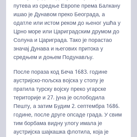
путева из средње Европе према Балкану
ишао је Дунавом преко Београда, а
одатле или истом реком до њеног ушћа у
Црно море или Цариградским друмом до
Солуна и Цариграда. Тако је порастао
значај Дунава и његових притока у
средњем и доњем Подунављу.
После пораза код Беча 1683. године
аустријско-пољска војска у стопу је
пратила турску војску преко угарске
територије и 27. јуна је ослободила
Пешту, а затим Будим 2. септембра 1686.
године, после друге опсаде града. У свим
тим борбама видну улогу имала је
аустријска шајкашка флотила, која је