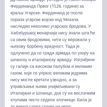
Фердинанда Првог (1526. године) за
краља Угарске. Фердинанд је после
пораза угарске војске код Мохача
наследио неколико угарских бродова. У
Хабзбуршкој монархији нису знали шта ће
са овим бродовима, нити су веровали у
њихову борбену вредност. Тада је
одлучено да се гради армада по узору на
шпанску и италијанску армаду. Изграђене
су галије са високом палубом и великим
газом, које се упркос великим једрима
нису могле кретати узводно, а за
управљање њима унајмљивани су
Италијани и Шпанци, док су на веслачким
клупама често седели злочинци. Била је
то верна слика галија на мору.