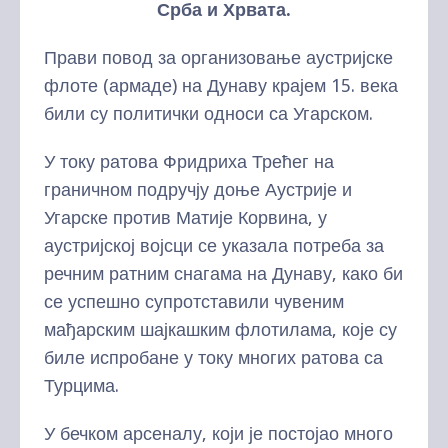
Срба и Хрвата.
Прави повод за организовање аустријске
флоте (армаде) на Дунаву крајем 15. века
били су политички односи са Угарском.
У току ратова Фридриха Трећег на
граничном подручју доње Аустрије и
Угарске против Матије Корвина, у
аустријској војсци се указала потреба за
речним ратним снагама на Дунаву, како би
се успешно супротставили чувеним
мађарским шајкашким флотилама, које су
биле испробане у току многих ратова са
Турцима.
У бечком арсеналу, који је постојао много