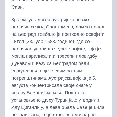
Сави.
Крајем јула логор аустријске војске
налазио се код Сланкамена, али за напад
на Београд требало је претходно освојити
Тител (28. јула 1688. године), где се
налазило упориште турске војске, која је
могла паралисати и пресећи пловидбу
Дунавом и везу са Београдом ради
снабдевања војске свим ратним
потрепштинама. Аустријска војска је 5.
августа концентрисала своје снаге у
рејону Бежанијске косе. Пошто је
установљено да су Турци јако утврдили
Аду Циганлију, а лева обала Саве је била
поплављена, те је створено мочварно