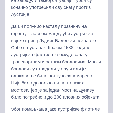
на западу. У таквој ситуацији Турци су
коначно употребили сву снагу против
Аустрије.
Да би попунио насталу празнину на
фронту, главнокомандујући аустријске
војске принц Лудвиг Баденски позвао је
Србе на устанак. Крајем 1688. године
аустријска флотила је оскудевала у
транспортним и ратним бродовима. Многи
бродови су страдали у олуји или је
одржавање било потпуно занемарено.
Није било довољно ни понтонских
мостова, јер је за један мост на Дунаву
било потребно и до 200 пловних објеката.
Због помањкања јаке аустријске флотиле