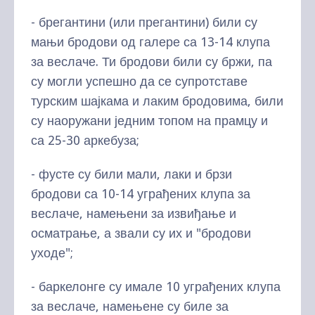
- брегантини (или прегантини) били су
мањи бродови од галере са 13-14 клупа
за веслаче. Ти бродови били су бржи, па
су могли успешно да се супротставе
турским шајкама и лаким бродовима, били
су наоружани једним топом на прамцу и
са 25-30 аркебуза;
- фусте су били мали, лаки и брзи
бродови са 10-14 уграђених клупа за
веслаче, намењени за извиђање и
осматрање, а звали су их и "бродови
уходе";
- баркелонге су имале 10 уграђених клупа
за веслаче, намењене су биле за