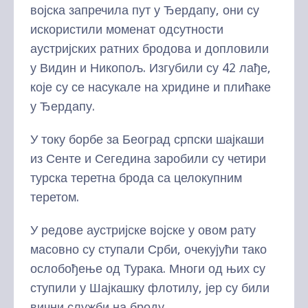
војска запречила пут у Ђердапу, они су
искористили моменат одсутности
аустријских ратних бродова и допловили
у Видин и Никопољ. Изгубили су 42 лађе,
које су се насукале на хридине и плићаке
у Ђердапу.
У току борбе за Београд српски шајкаши
из Сенте и Сегедина заробили су четири
турска теретна брода са целокупним
теретом.
У редове аустријске војске у овом рату
масовно су ступали Срби, очекујући тако
ослобођење од Турака. Многи од њих су
ступили у Шајкашку флотилу, јер су били
вични служби на броду.