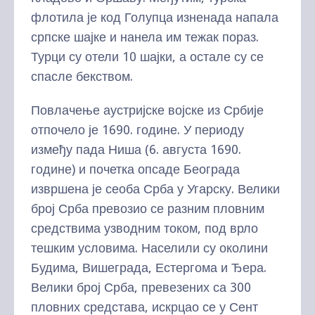
флотила је код Голупца изненада напала
српске шајке и нанела им тежак пораз.
Турци су отели 10 шајки, а остале су се
спасле бекством.
Повлачење аустријске војске из Србије
отпочело је 1690. године. У периоду
између пада Ниша (6. августа 1690.
године) и почетка опсаде Београда
извршена је сеоба Срба у Угарску. Велики
број Срба превозио се разним пловним
средствима узводним током, под врло
тешким условима. Населили су околини
Будима, Вишеграда, Естергома и Ђера.
Велики број Срба, превезених са 300
пловних средстава, искрцао се у Сент