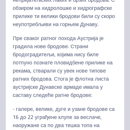
обзиром на хидролошке и хидрографске
прилике ти велики бродови били су скоро
неупотребљиви на горњем Дунаву.
Пре сваког ратног похода Аустрија је
градила нове бродове. Страни
бродоградитељи, којима нису биле
потпуно познате пловидбене прилике на
рекама, стварали су увек нове типове
ратних бродова. Стога је флотна листа
аустријске Дунавске армаде имала у
саставу следеће ратне бродове:
- галере, велике, дуге и узане бродове са
16 до 22 уграђене клупе за веслаче,
наоружане са по два тешка топа на