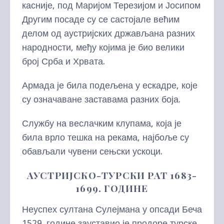
касније, под Маријом Терезијом и Јосипом
Другим посаде су се састојале већим
делом од аустријских држављана разних
народности, међу којима је био велики
број Срба и Хрвата.
Армада је била подељена у ескадре, које
су означаване заставама разних боја.
Службу на веслачким клупама, која је
била врло тешка на рекама, најбоље су
обављали чувени сењски ускоци.
АУСТРИЈСКО-ТУРСКИ РАТ 1683-
1699. ГОДИНЕ
Неуспех султана Сулејмана у опсади Беча
1529. године зауставио је продоре турске