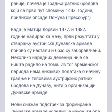
раније, почела је градња ратних бродова
који се први пут спомињу 1442. године,
приликом опсаде Пожуна (Прессбург).
Када је Матија Корвин 1477. и 1482.
године надирао ка Бечу, први резултати у
стварању аустријске Дунавске армаде
поново су нестали и брзо су заборављени.
Неколико наредних деценија није се
ништа радило на томе. Из тог временског
периода нема никаквих података о начину
градње и типовима аустријских ратних
бродова на Дунаву, нити о организацији
Дунавске армаде.
Нови снажан подстрек за формирање
Дунавске армаде уследио је након избора