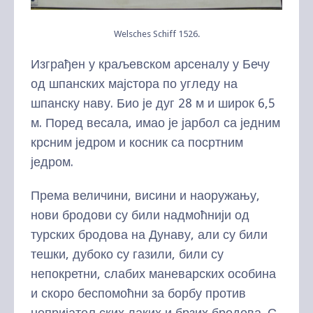
Welsches Schiff 1526.
Изграђен у краљевском арсеналу у Бечу
од шпанских мајстора по угледу на
шпанску наву. Био је дуг 28 м и широк 6,5
м. Поред весала, имао је јарбол са једним
крсним једром и косник са посртним
једром.
Према величини, висини и наоружању,
нови бродови су били надмоћнији од
турских бродова на Дунаву, али су били
тешки, дубоко су газили, били су
непокретни, слабих маневарских особина
и скоро беспомоћни за борбу против
непријатељских лаких и брзих бродова. С