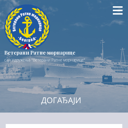
Preskoči
na
sadržaj
Ветерани Ратне морнарице
сајт Удружења "Ветерани Ратне морнарице"
ДОГАЂАЈИ