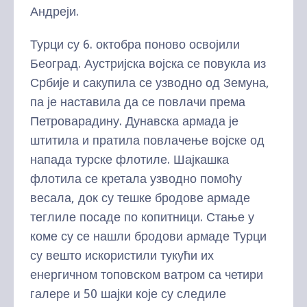
Андреји.
Турци су 6. октобра поново освојили
Београд. Аустријска војска се повукла из
Србије и сакупила се узводно од Земуна,
па је наставила да се повлачи према
Петроварадину. Дунавска армада је
штитила и пратила повлачење војске од
напада турске флотиле. Шајкашка
флотила се кретала узводно помоћу
весала, док су тешке бродове армаде
теглиле посаде по копитници. Стање у
коме су се нашли бродови армаде Турци
су вешто искористили тукући их
енергичном топовском ватром са четири
галере и 50 шајки које су следиле