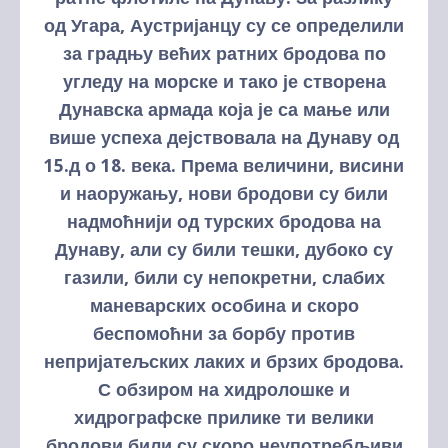
од Угара, Аустријанцу су се определили
за градњу већих ратних бродова по
угледу на морске и тако је створена
Дунавска армада која је са мање или
више успеха дејствовала на Дунаву од
15.д о 18. века. Према величини, висини
и наоружању, нови бродови су били
надмоћнији од турских бродова на
Дунаву, али су били тешки, дубоко су
газили, били су непокретни, слабих
маневарских особина и скоро
беспомоћни за борбу против
непријатељских лаких и брзих бродова.
С обзиром на хидролошке и
хидрографске прилике ти велики
бродови били су скоро неупотребљиви