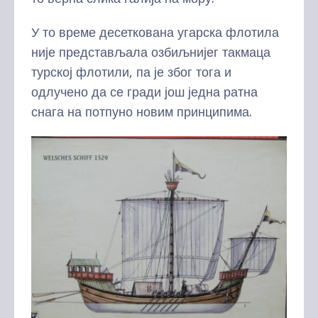
У то време десеткована угарска флотила
није представљала озбиљнијег такмаца
турској флотили, па је због тога и
одлучено да се гради још једна ратна
снага на потпуно новим принципима.