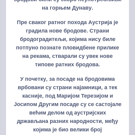
на горњем Дунаву.
Пре сваког ратног похода Аустрија је
градила нове бродове. Страни
бродоградитељи, којима нису биле
потпуно познате пловидбене прилике
на рекама, стварали су увек нове
типове ратних бродова.
У почетку, за посаде на бродовима
врбовани су страни најамници, а тек
касније, под Маријом Терезијом и
Јосипом Другим посаде су се састојале
већим делом од аустријских
држављана разних народности, међу
којима је био велики број