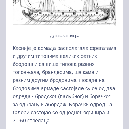
Дунавска галера
Касније је армада располагала фрегатама
и другим типовима великих ратних
бродова и са више типова разних
топовњача, брандерима, шајкама и
разним другим бродовима. Посаде на
бродовима армаде састојале су се од два
одреда - бродског (палубног) и борачког,
за одбрану и абордаж. Борачки одред на
галери састојао се од једног официра и
20-60 стрелаца.