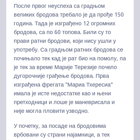
После првог неуспеха са градњом
великих бродова требало је да прође 150
година. Тада је изграђено 12 огромних
бродова, са по 60 топова. Били су то
прави ратни бродови, који нису ушли у
употребу. Са градњом ратних бродова се
почињало тек кад је рат био на помолу, па
је тек за време Марије Терезије почело
дугорочније грађење бродова. Прва
изграђена фрегата "Мариа Тхересиа"
имала је исте недостатке као и њени
претходници и лоше је маневрисала и
није могла пловити узводно.
У почетку, за посаде на бродовима
врбовани су страни најамници, а тек