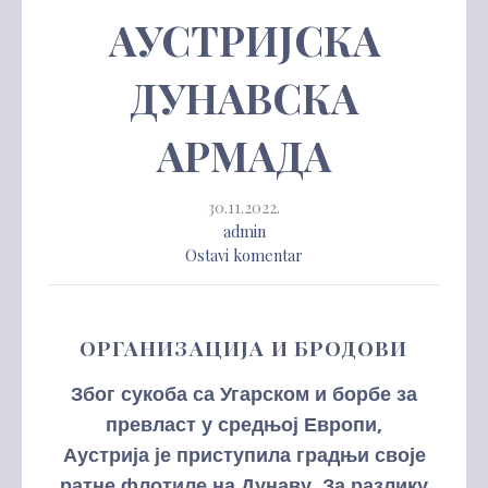
АУСТРИЈСКА
ДУНАВСКА
АРМАДА
30.11.2022.
admin
Ostavi komentar
ОРГАНИЗАЦИЈА И БРОДОВИ
Због сукоба са Угарском и борбе за
превласт у средњој Европи,
Аустрија је приступила градњи своје
ратне флотиле на Дунаву. За разлику