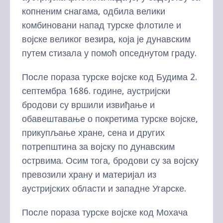
копненим снагама, одбила велики
комбиновани напад турске флотиле и
војске великог везира, која је дунавским
путем стизала у помоћ опседнутом граду.
После пораза турске војске код Будима 2.
септембра 1686. године, аустријски
бродови су вршили извиђање и
обавештавање о покретима турске војске,
прикупљање хране, сена и других
потрепштина за војску по дунавским
острвима. Осим тога, бродови су за војску
превозили храну и материјал из
аустријских области и западне Угарске.
После пораза турске војске код Мохача