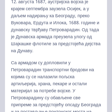
12. августа 1687, аустријска војска је
крајем септембра заузела Осијек, а у
даљем надирању ка Београду, преко
Вуковара, Ердута и Илока, 1688. године и
дунавску тврђаву Петроварадин. Од тада
је Дунавска армада преузела улогу од
Шајкашке флотиле за предстојећа дејства
на Дунаву.
Са армадом су допловили у
Петроварадин транспортни бродови на
којима су се налазили пољска
артиљерија, храна, пекаре и остали
материјал за потребе војске. У
Петроварадину су обављене све
припреме за предстојећу опсаду Београда
и за постављање понтонског моста на