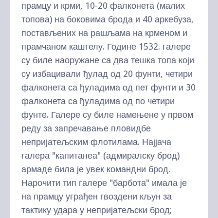
прамцу и крми, 10-20 фалконета (малих
топова) на боковима брода и 40 аркебуза,
постављених на рашљама на крменом и
прамчаном каштелу. Године 1532. галере
су биле наоружане са два тешка топа који
су избацивали ђулад од 20 фунти, четири
фалконета са ђуладима од пет фунти и 30
фалконета са ђуладима од по четири
фунте. Галере су биле намењене у првом
реду за запречавање пловидбе
непријатељским флотилама. Најјача
галера "капитанеа" (адмиралску брод)
армаде била је увек командни брод.
Нарочити тип галере "барбота" имала је
на прамцу уграђен гвоздени кљун за
тактику удара у непријатељски брод;