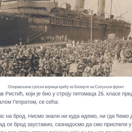
Опорављени српски војници крећу из Бизерте на Солунски фронт
 Ристић, који је био у строју питомаца 26. класе пре
лом Гепратом, се сећа:
с на брод. Нисмо знали ни куда идемо, ни где ћемо 
ад се брод зауставио, сазнадосмо да смо приспели у