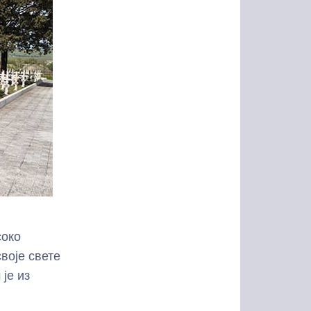
соко
воје свете
је из