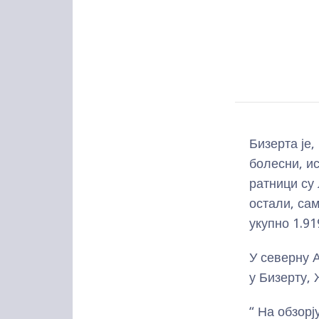
Бизерта је,
болесни, и
ратници су 
остали, сам
укупно 1.91
У северну 
у Бизерту,
“ На обзорј