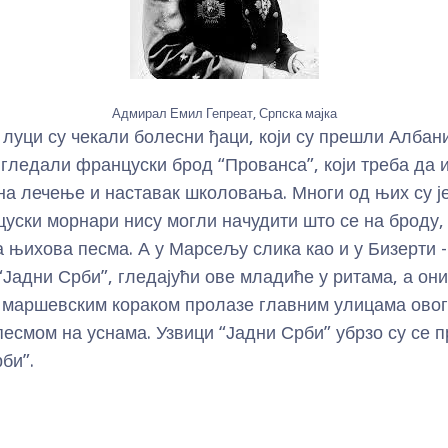
Адмирал Емил Гепреат, Српска мајка
 луци су чекали болесни ђаци, који су прешли Албани
ледали француски брод “Прованса”, који треба да и
на лечење и наставак школовања. Многи од њих су ј
цуски морнари нису могли начудити што се на броду, 
а њихова песма. А у Марсељу слика као и у Бизерти 
Јадни Срби”, гледајући ове младиће у ритама, а они
 маршевским кораком пролазе главним улицама овог
песмом на уснама. Узвици “Јадни Срби” убрзо су се 
би”.