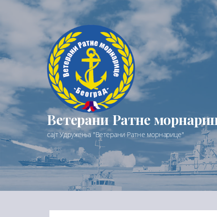
Preskoči
na
sadržaj
Ветерани Ратне морнари
сајт Удружења "Ветерани Ратне морнарице"