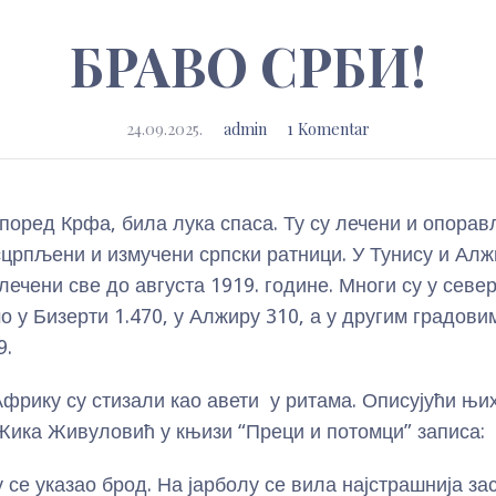
БРАВО СРБИ!
24.09.2025.
admin
1 Komentar
 поред Крфа, била лука спаса. Ту су лечени и опора
сцрпљени и измучени српски ратници. У Тунису и Алж
лечени све до августа 1919. године. Многи су у сев
о у Бизерти 1.470, у Алжиру 310, а у другим градовим
9.
Африку су стизали као авети у ритама. Описујући њи
 Жика Живуловић у књизи “Преци и потомци” записа:
у се указао брод. На јарболу се вила најстрашнија за