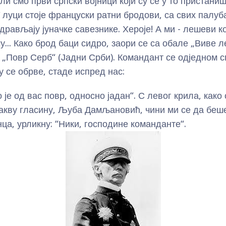
и смо први српски војници који су се у то пристани
 луци стоје француски ратни бродови, са свих палуб
дрављају јуначке савезнике. Хероје! А ми - лешеви ко
... Како брод баци сидро, заори се са обале „Виве ле
: „Повр Серб“ (Јадни Срби). Командант се одједном с
 се обрве, стаде испред нас:
о је од вас повр, односно јадан“. С левог крила, како
акву гласину, Љуба Дамљановић, чини ми се да беш
ца, урликну: “Ники, господине команданте“.