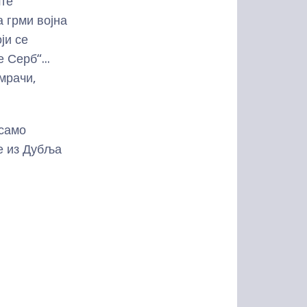
ште
а грми војна
ји се
 Серб“...
мрачи,
 само
е из Дубља