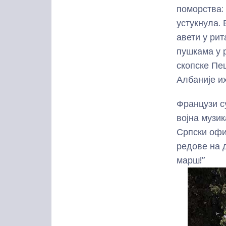
поморства: 
устукнула. 
авети у рит
пушкама у 
скопске Пе
Албаније их
Французи с
војна музи
Српски офиц
редове на 
марш!”