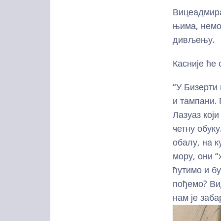
Вицеадмира
њима, немоћ
дивљењу.
Касније ће
“У Бизерти 
и тампани.
Лазуаз који
четну обуку
обалу, на к
мору, они “
ћутимо и бу
пођемо? Ви
нам је заба