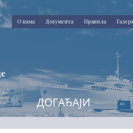
О нама
Документа
Правила
Галер
це
ДОГАЂАЈИ