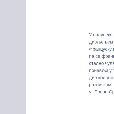
У солунској
дивљењем г
Француску 
па се фран
стално чул
понављају “
две колоне
ратничком 
у “Браво Ср