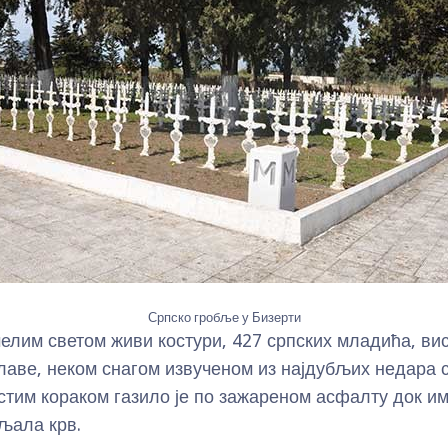
Српско гробље у Бизерти
елим светом живи костури, 427 српских младића, ви
главе, неком снагом извученом из најдубљих недара с
стим кораком газило је по зажареном асфалту док им 
љала крв.