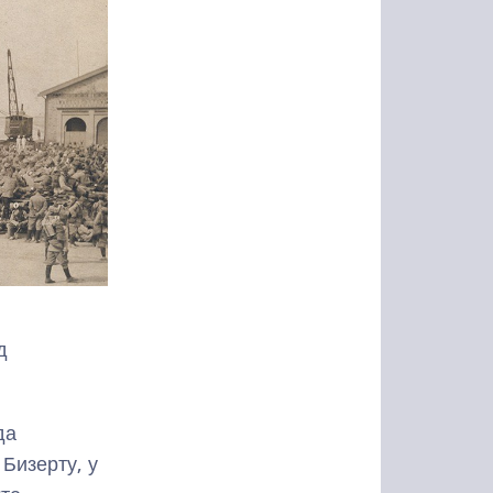
д
да
 Бизерту, у