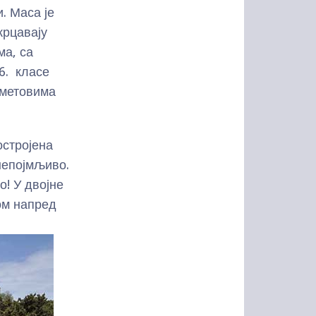
. Маса је
крцавају
ма, са
6. класе
сметовима
остројена
непојмљиво.
о! У двојне
ом напред