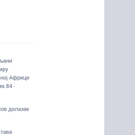
вљани
иру
ерној Африци
а 84 -
хов долазак
става