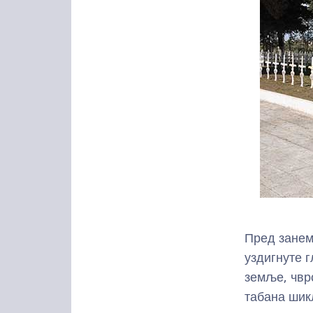
Пред занем
уздигнуте 
земље, чвр
табана шик