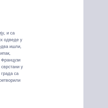
ју, и са
х одведе у
едва ишли,
ипак,
- Французи
 сврстани у
 града са
претворили