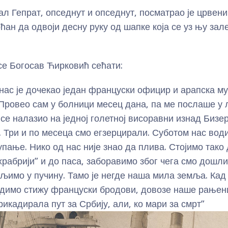
л Гепрат, опседнут и опседнут, посматрао је црвени 
ан да одвоји десну руку од шапке која се уз њу зал
 се Богосав Ћирковић сећати:
нас је дочекао један француски официр и арапска му
 Провео сам у болници месец дана, па ме послаше у 
 се налазио на једној голетној висоравни изнад Бизер
. Три и по месеца смо егзерцирали. Суботом нас вод
упање. Нико од нас није знао да плива. Стојимо тако
храбрији” и до паса, заборавимо због чега смо дошл
љимо у пучину. Тамо је негде наша мила земља. Кад 
димо стижу француски бродови, довозе наше рањени
рикадирала пут за Србију, али, ко мари за смрт”