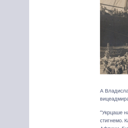
А Владислав
вицеадмира
“Укрцаше на
стигнемо. К