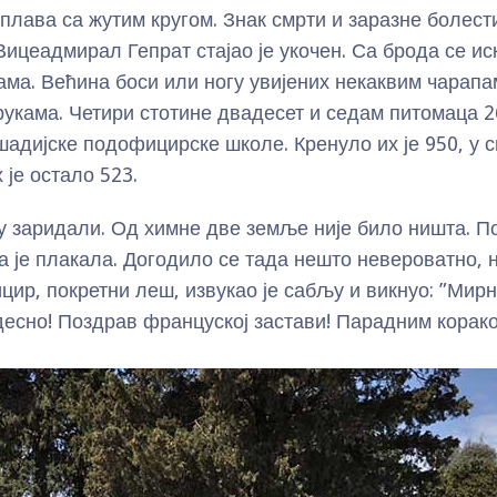
плава са жутим кругом. Знак смрти и заразне болести
Вицеадмирал Гепрат стајао је укочен. Са брода се ис
ама. Већина боси или ногу увијених некаквим чарапа
рукама. Четири стотине двадесет и седам питомаца 2
шадијске подофицирске школе. Кренуло их је 950, у 
 је остало 523.
у заридали. Од химне две земље није било ништа. П
ка је плакала. Догодило се тада нешто невероватно, 
ир, покретни леш, извукао је сабљу и викнуо: ”Мирн
десно! Поздрав француској застави! Парадним корак