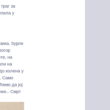
траг за
епила у
зика. Зурле
логор
те, на
или на
 до колена у
и. Само
ћемо да јој
ке... Смрт