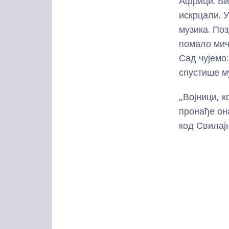
Африци. Бил
искрцали. У
музика. Поз
помало мичу
Сад чујемо
спустише му
„Војници, к
пронађе он
код Свилајн