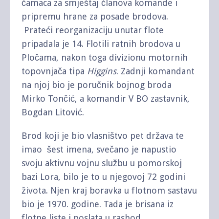
čamaca za smještaj članova komande i
pripremu hrane za posade brodova.
Prateći reorganizaciju unutar flote
pripadala je 14. Flotili ratnih brodova u
Pločama, nakon toga divizionu motornih
topovnjača tipa
Higgins
. Zadnji komandant
na njoj bio je poručnik bojnog broda
Mirko Tončić, a komandir V BO zastavnik,
Bogdan Litović.
Brod koji je bio vlasništvo pet država te
imao šest imena, svečano je napustio
svoju aktivnu vojnu službu u pomorskoj
bazi Lora, bilo je to u njegovoj 72 godini
života. Njen kraj boravka u flotnom sastavu
bio je 1970. godine. Tada je brisana iz
flotne liste i poslata u rashod.