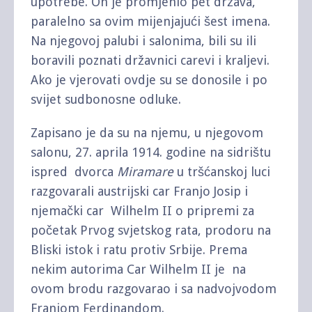
upotrebe. On je promjenio pet država,
paralelno sa ovim mijenjajući šest imena.
Na njegovoj palubi i salonima, bili su ili
boravili poznati državnici carevi i kraljevi.
Ako je vjerovati ovdje su se donosile i po
svijet sudbonosne odluke.
Zapisano je da su na njemu, u njegovom
salonu, 27. aprila 1914. godine na sidrištu
ispred dvorca
Miramare
u tršćanskoj luci
razgovarali austrijski car Franjo Josip i
njemački car Wilhelm II o pripremi za
početak Prvog svjetskog rata, prodoru na
Bliski istok i ratu protiv Srbije. Prema
nekim autorima Car Wilhelm II je na
ovom brodu razgovarao i sa nadvojvodom
Franjom Ferdinandom.