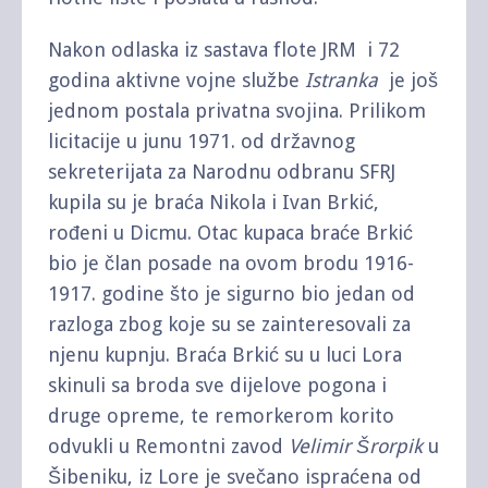
Nakon odlaska iz sastava flote JRM i 72
godina aktivne vojne službe
Istranka
je još
jednom postala privatna svojina. Prilikom
licitacije u junu 1971. od državnog
sekreterijata za Narodnu odbranu SFRJ
kupila su je braća Nikola i Ivan Brkić,
rođeni u Dicmu. Otac kupaca braće Brkić
bio je član posade na ovom brodu 1916-
1917. godine što je sigurno bio jedan od
razloga zbog koje su se zainteresovali za
njenu kupnju. Braća Brkić su u luci Lora
skinuli sa broda sve dijelove pogona i
druge opreme, te remorkerom korito
odvukli u Remontni zavod
Velimir Šrorpik
u
Šibeniku, iz Lore je svečano ispraćena od