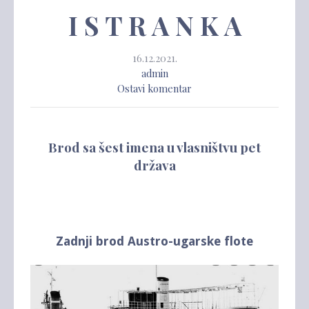
I S T R A N K A
16.12.2021.
admin
Ostavi komentar
Brod sa šest imena u vlasništvu pet
država
Zadnji brod Austro-ugarske flote