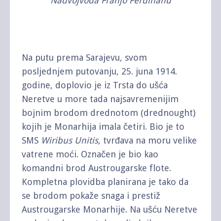
Nadvojvoda Franjo Ferdinand
Na putu prema Sarajevu, svom
posljednjem putovanju, 25. juna 1914.
godine, doplovio je iz Trsta do ušća
Neretve u more tada najsavremenijim
bojnim brodom drednotom (drednought)
kojih je Monarhija imala četiri. Bio je to
SMS
Wiribus Unitis
, tvrđava na moru velike
vatrene moći. Označen je bio kao
komandni brod Austrougarske flote.
Kompletna plovidba planirana je tako da
se brodom pokaže snaga i prestiž
Austrougarske Monarhije. Na ušću Neretve