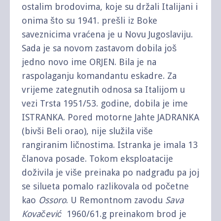
ostalim brodovima, koje su držali Italijani i
onima što su 1941. prešli iz Boke
saveznicima vraćena je u Novu Jugoslaviju.
Sada je sa novom zastavom dobila još
jedno novo ime ORJEN. Bila je na
raspolaganju komandantu eskadre. Za
vrijeme zategnutih odnosa sa Italijom u
vezi Trsta 1951/53. godine, dobila je ime
ISTRANKA. Pored motorne Jahte JADRANKA
(bivši Beli orao), nije služila više
rangiranim ličnostima. Istranka je imala 13
članova posade. Tokom eksploatacije
doživila je više preinaka po nadgrađu pa joj
se silueta pomalo razlikovala od početne
kao
Ossoro
. U Remontnom zavodu
Sava
Kovačević
1960/61.g preinakom brod je