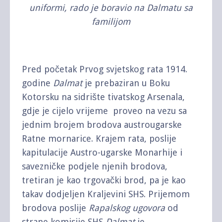
uniformi, rado je boravio na Dalmatu sa
familijom
Pred početak Prvog svjetskog rata 1914.
godine
Dalmat
je prebaziran u Boku
Kotorsku na sidrište tivatskog Arsenala,
gdje je cijelo vrijeme proveo na vezu sa
jednim brojem brodova austrougarske
Ratne mornarice. Krajem rata, poslije
kapitulacije Austro-ugarske Monarhije i
savezničke podjele njenih brodova,
tretiran je kao trgovački brod, pa je kao
takav dodjeljen Kraljevini SHS. Prijemom
brodova poslije
Rapalskog ugovora
od
strane komisije SHS
Dalmat
je