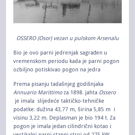
OSSERO (Osor) vezan u pulskom Arsenalu
Bio je ovo parni jedrenjak sagrađen u
vremenskom periodu kada je parni pogon
ozbiljno potiskivao pogon na jedra
Prema pisanju tadašnjeg godišnjaka
Annuario Marittimo
za 1898. jahta
Ossero
je imala slijedeće taktičko-tehničke
podatke: dužina 43,77 m, širina 5,85 m i
visinu 3,22 m. Deplasman je bio 194 t. Za
pogon je imala jedan cilindrični kotao i
vertikalni parni stapni stroj od 275 kW.