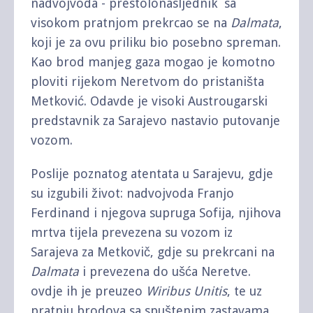
nadvojvoda - prestolonasljednik sa
visokom pratnjom prekrcao se na
Dalmata
,
koji je za ovu priliku bio posebno spreman.
Kao brod manjeg gaza mogao je komotno
ploviti rijekom Neretvom do pristaništa
Metković. Odavde je visoki Austrougarski
predstavnik za Sarajevo nastavio putovanje
vozom.
Poslije poznatog atentata u Sarajevu, gdje
su izgubili život: nadvojvoda Franjo
Ferdinand i njegova supruga Sofija, njihova
mrtva tijela prevezena su vozom iz
Sarajeva za Metkovič, gdje su prekrcani na
Dalmata
i prevezena do ušća Neretve.
ovdje ih je preuzeo
Wiribus Unitis
, te uz
pratnju brodova sa spuštenim zastavama