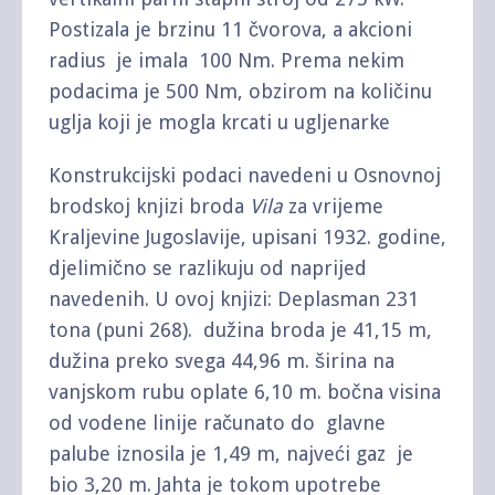
Postizala je brzinu 11 čvorova, a akcioni
radius je imala 100 Nm. Prema nekim
podacima je 500 Nm, obzirom na količinu
uglja koji je mogla krcati u ugljenarke
Konstrukcijski podaci navedeni u Osnovnoj
brodskoj knjizi broda
Vila
za vrijeme
Kraljevine Jugoslavije, upisani 1932. godine,
djelimično se razlikuju od naprijed
navedenih. U ovoj knjizi: Deplasman 231
tona (puni 268). dužina broda je 41,15 m,
dužina preko svega 44,96 m. širina na
vanjskom rubu oplate 6,10 m. bočna visina
od vodene linije računato do glavne
palube iznosila je 1,49 m, najveći gaz je
bio 3,20 m. Jahta je tokom upotrebe