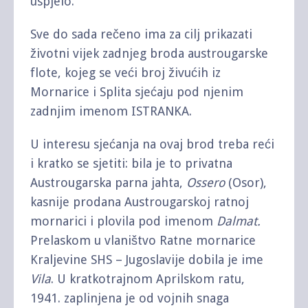
uspjelo.
Sve do sada rečeno ima za cilj prikazati
životni vijek zadnjeg broda austrougarske
flote, kojeg se veći broj živućih iz
Mornarice i Splita sjećaju pod njenim
zadnjim imenom ISTRANKA.
U interesu sjećanja na ovaj brod treba reći
i kratko se sjetiti: bila je to privatna
Austrougarska parna jahta,
Ossero
(Osor),
kasnije prodana Austrougarskoj ratnoj
mornarici i plovila pod imenom
Dalmat.
Prelaskom u vlaništvo Ratne mornarice
Kraljevine SHS – Jugoslavije dobila je ime
Vila
. U kratkotrajnom Aprilskom ratu,
1941. zaplinjena je od vojnih snaga