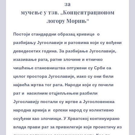
за
мучење у тзв. „Концентрационом
логору Морињ“
Постоји стандардни образац кривице о
разбијању Југославије и ратовима који су вођени
деведесетих година. За разбијање Југославије,
изазивање рата, ратне злочине и етничко
чишћење становништва оптужени су Срби са
целог простора Југославије, иако су они били
највећа жртва тог рата. Народи који су почели
рат и насилним отцјепљењем разбили
Југославију постали су жртве а Југословенска
народна армија и српски народ су колективно
осуђени као злочинци. У Хрватској континуирано
влада прави рат за привилегије које проистичу из