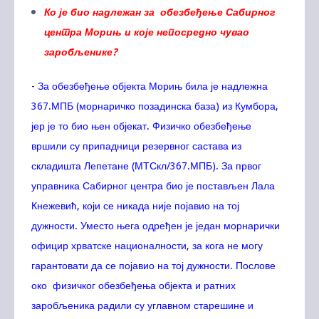
Ко је био надлежан за обезбеђење Сабирног
центра Морињ и које непосредно чувао
заробљенике?
- За обезбеђење објекта Морињ била је надлежна
367.МПБ (морнаричко позадинска база) из Кумбора,
јер је то био њен објекат. Физичко обезбеђење
вршили су припадници резервног састава из
складишта Лепетане (МТСкл/367.МПБ). За првог
управника Сабирног центра био је постављен Лала
Кнежевић, који се никада није појавио на тој
дужности. Уместо њега одређен је један морнарички
официр хрватске националности, за кога не могу
гарантовати да се појавио на тој дужности. Послове
око физичког обезбеђења објекта и ратних
заробљеника радили су углавном старешине и