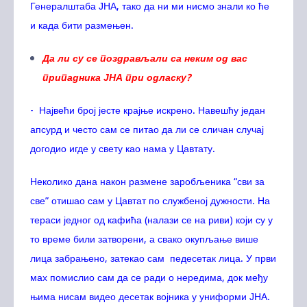
Генералштаба ЈНА, тако да ни ми нисмо знали ко ће
и када бити размењен.
Да ли су се поздрављали са неким од вас
припадника ЈНА при одласку?
- Највећи број јесте крајње искрено. Навешћу један
апсурд и често сам се питао да ли се сличан случај
догодио игде у свету као нама у Цавтату.
Неколико дана након размене заробљеника “сви за
све” отишао сам у Цавтат по службеној дужности. На
тераси једног од кафића (налази се на риви) који су у
то време били затворени, а свако окупљање више
лица забрањено, затекао сам педесетак лица. У први
мах помислио сам да се ради о нередима, док међу
њима нисам видео десетак војника у униформи ЈНА.