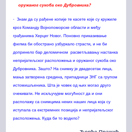
оружаног сукоба око Дубровника?
- Знам да су рађене копије те касете које су кружиле
кроз Команду Војнопоморске области и међу
грађанима Херцег Новог. Поновно приказивање
филма би обострано узбуркало страсти, и не би
допринело бар деломичном расветљавању настанка
непријатељског расположења и оружаног сукоба око
Дубровника. Зашто? На снимку је двадесетак лица,
мања затворена средина, припадници ЗНГ са групом
истомишљеника. Шта је човек од њих могао друго
очекивати. Не искључујем могућност да и они
располажу са снимцима неких наших лица која су
иступала са екстремних позиција и непријатељског
расположења. Куда би то водило?
Ђорђе Пражић