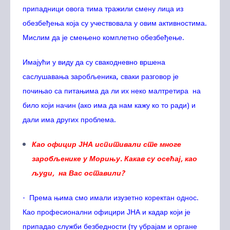
припадници овога тима тражили смену лица из
обезбеђења која су учествовала у овим активностима.
Мислим да је смењено комплетно обезбеђење.
Имајући у виду да су свакодневно вршена
саслушавања заробљеника, сваки разговор је
почињао са питањима да ли их неко малтретира на
било који начин (ако има да нам кажу ко то ради) и
дали има других проблема.
Као официр ЈНА испитивали сте многе
заробљенике у Морињу. Какав су осећај, као
људи, на Вас оставили?
- Према њима смо имали изузетно коректан однос.
Као професионални официри ЈНА и кадар који је
припадао служби безбедности (ту убрајам и органе