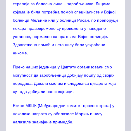
терапије за болесна лица – заробљенике. Лицима
којима је била потребна помоћ специјалисте у Војној
болници Мељине или у болници Рисан, по препоруци
лекара правовремено су превожена у наведене
установе, нормално са пратњом Војне полиције.
Здравствена помоћ и нега нису били ускраћени
никоме.
Преко наших јединица у Цавтату организовали смо
могућност да заробљеници добијају пошту од својих
породица. Давали смо им и следовања цигарета која
су тада добијали наши војници.
Екипе МКЦК (Међународни комитет црвеног крста) у
неколико наврата су обилазиле Морињ и нису
налазиле значајније примедбе.