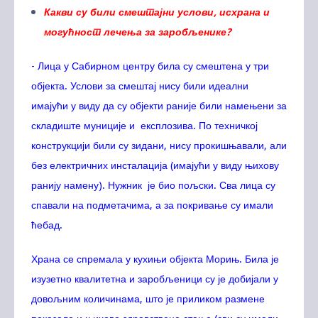
Какви су били смештајни услови, исхрана и
могућност лечења за заробљенике?
- Лица у Сабирном центру била су смештена у три
објекта. Услови за смештај нису били идеални
имајући у виду да су објекти раније били намењени за
складиште муниције и експлозива. По техничкој
конструкцији били су зидани, нису прокишњавали, али
без електричних инсталација (имајући у виду њихову
ранију намену). Нужник је био пољски. Сва лица су
спавали на подметачима, а за покривање су имали
ћебад.
Храна се спремала у кухињи објекта Морињ. Била је
изузетно квалитетна и заробљеници су је добијали у
довољним количинама, што је приликом размене