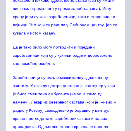
показало и њихово здравствено стање (сви су имали
више килограма него у време заробљавања). Исту
храну јели су како заробљеници, тако и старешине и
војници ЈНА који су радили у Сабирном центру, јер се
кувала у истом казану.
Да је тако било могу потврдити и поједини
заробљеници који су у кухињи радили добровољно
као помоћно особље.
Заробљеници су имали максималну здравствену
заштиту. У оквиру центра постојао је контејнер у који
је била смештена амбуланта (имао је само ту
намену). Лекар из резервног састава (који је живио и
радио у Котору) свакодневно је боравио у центру,
вршио прегледе како заробљеника тако и наших
припадника. Од његове стране вршена је подела