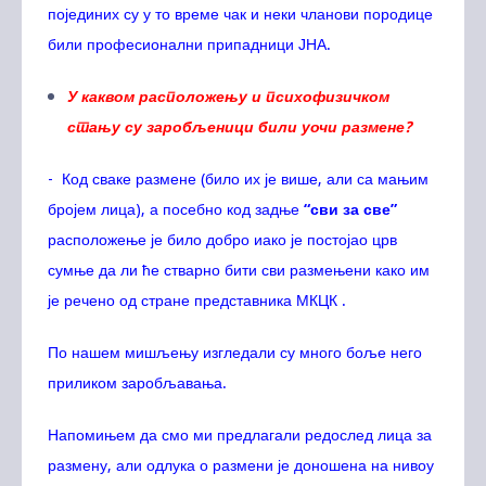
појединих су у то време чак и неки чланови породице
били професионални припадници ЈНА.
У каквом расположењу и психофизичком
стању су заробљеници били уочи размене?
- Код сваке размене (било их је више, али са мањим
бројем лица), а посебно код задње
“сви за све”
расположење је било добро иако је постојао црв
сумње да ли ће стварно бити сви размењени како им
је речено од стране представника МКЦК .
По нашем мишљењу изгледали су много боље него
приликом заробљавања.
Напомињем да смо ми предлагали редослед лица за
размену, али одлука о размени је доношена на нивоу