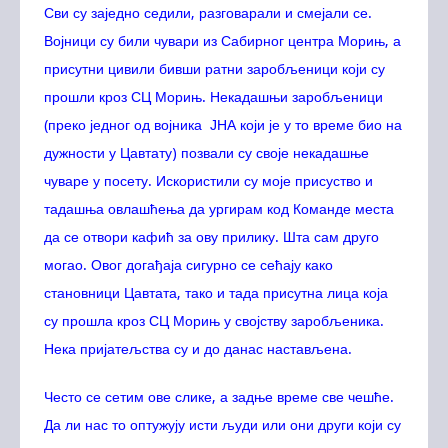
Сви су заједно седили, разговарали и смејали се.
Војници су били чувари из Сабирног центра Морињ, а
присутни цивили бивши ратни заробљеници који су
прошли кроз СЦ Морињ. Некадашњи заробљеници
(преко једног од војника ЈНА који је у то време био на
дужности у Цавтату) позвали су своје некадашње
чуваре у посету. Искористили су моје присуство и
тадашња овлашћења да ургирам код Команде места
да се отвори кафић за ову прилику. Шта сам друго
могао. Овог догађаја сигурно се сећају како
становници Цавтата, тако и тада присутна лица која
су прошла кроз СЦ Морињ у својству заробљеника.
Нека пријатељства су и до данас настављена.
Често се сетим ове слике, а задње време све чешће.
Да ли нас то оптужују исти људи или они други који су