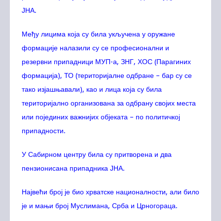
ЈНА.
Међу лицима која су била укључена у оружане
формације налазили су се професионални и
резервни припадници МУП-а, ЗНГ, ХОС (Парагиних
формација), ТО (територијалне одбране – бар су се
тако изјашњавали), као и лица која су била
територијално организована за одбрану својих места
или појединих важнијих објеката – по политичкој
припадности.
У Сабирном центру била су притворена и два
пензионисана припадника ЈНА.
Највећи број је био хрватске националности, али било
је и мањи број Муслимана, Срба
и Црногораца.