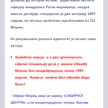
доласка до потпуне истине, један иначе честити
официр некадашње Ратне морнарице, сведок
многих догађаја. специјално је дао интервју 2007.
године, по питању проблема заробљеника из СЦ
Морињ.
Из разумљивих разлога идентитет је познат само
аутору.
Хрватски медији а и део црногорских,
стално понављају да је у војном објекту
Морињ био концетрациони логор 1991.
године. Каква је намена тог објекта тада
била?
- Објекат Морињ имао је намену «САБИРНОГ
ЦЕНТРА», а не концентрационог логора. Његова