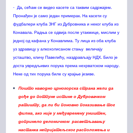
- Да, сећам се видео касете са таквим садржајем.
Пронађен је само један примерак. На касети су
фудбалери клуба ЗНГ из Дубровника и неког клуба из
Конавала. Радња се одвија после утакмице, мислим у
једној од кафана у Конавлима. Ту лица из оба клуба
уз здравицу у алкохолисаном стању величају
усташтво, кличу Павелићу, наздрављају НДХ. Било је
доста увредљивих порука према нехрватском народу.
Неке од тих порука биле су крајње језиве.
Пошто наводно црногорска страна жели да
дође до потпуне истине о Дубровачком
ратишту, да ли би поновно показивање тог
филма, ако није у међувремену уништен,
допринело деломичном расветљавању
настанка непријатељског расположења и