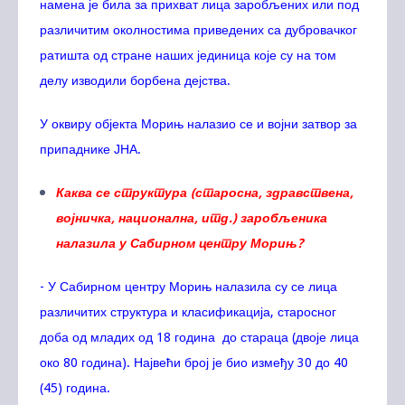
намена је била за прихват лица заробљених или под
различитим околностима приведених са дубровачког
ратишта од стране наших јединица које су на том
делу изводили борбена дејства.
У оквиру објекта Морињ налазио се и војни затвор за
припаднике ЈНА.
Каква се структура (старосна, здравствена,
војничка, национална, итд.) заробљеника
налазила у Сабирном центру Морињ?
- У Сабирном центру Морињ налазила су се лица
различитих структура и класификација, старосног
доба од младих од 18 година до стараца (двоје лица
око 80 година). Највећи број је био између 30 до 40
(45) година.