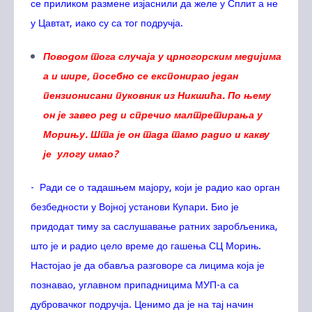
се приликом размене изјаснили да желе у Сплит а не
у Цавтат, иако су са тог подручја.
Поводом тога случаја у црногорским медијима
а и шире, посебно се експонирао један
пензионисани пуковник из Никшића. По њему
он је завео ред и спречио малтретирања у
Морињу. Шта је он тада тамо радио и какву
је улогу имао?
- Ради се о тадашњем мајору, који је радио као орган
безбедности у Војној установи Купари. Био је
придодат тиму за саслушавање ратних заробљеника,
што је и радио цело време до гашења СЦ Морињ.
Настојао је да обавља разговоре са лицима која је
познавао, углавном припадницима МУП-а са
дубровачког подручја. Ценимо да је на тај начин