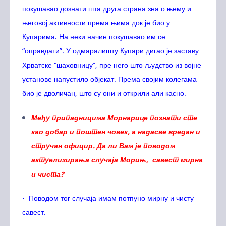
покушавао дознати шта друга страна зна о њему и
његовој активности према њима док је био у
Купарима. На неки начин покушавао им се
“оправдати”. У одмаралишту Купари дигао је заставу
Хрватске “шаховницу”, пре него што људство из војне
установе напустило објекат. Према својим колегама
био је дволичан, што су они и открили али касно.
Међу припадницима Морнарице познати сте
као добар и поштен човек, а надасве вредан и
стручан официр. Да ли Вам је поводом
актуелизирања случаја Морињ, савест мирна
и чиста?
- Поводом тог случаја имам потпуно мирну и чисту
савест.