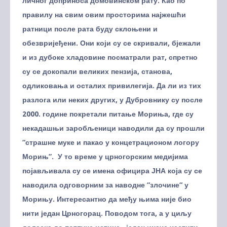
личног доприноса домовинском рату. Као по
правилу на свим овим просторима најжешћи
ратници после рата буду склоњени и
обезвријеђени. Они који су се скривали, бјежали
и из дубоке хладовине посматрали рат, спретно
су се докопали великих пензија, станова,
одликовања и осталих привилегија. Да ли из тих
разлога или неких других, у Дубровнику су после
2000. године покретали питање Мориња, где су
некадашњи заробљеници наводили да су прошли
“страшне муке и пакао у концетрационом логору
Морињ”. У то време у црногорским медијима
појављивала су се имена официра ЈНА која су се
наводила одговорним за наводне “злочине“ у
Морињу. Интересантно да међу њима није био
нити један Црногорац. Поводом тога, а у циљу