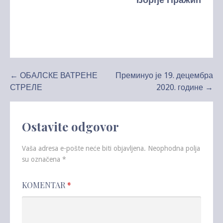
Kretanje
← ОБАЛСКЕ ВАТРЕНЕ
Преминуо је 19. децембра
СТРЕЛЕ
2020. године →
članka
Ostavite odgovor
Vaša adresa e-pošte neće biti objavljena.
Neophodna polja
su označena
*
KOMENTAR
*