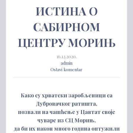
ИСТИНА О
САБИРНОМ
ЦЕНТРУ МОРИЊ
16.12.2020.
admin
Ostavi komentar
Како су хрватски заробљеници са
Дубровачког ратишта,
позвали на чашћење у Цавтат своје
чуваре из СЦ Морињ,
да би их након много година оптужили