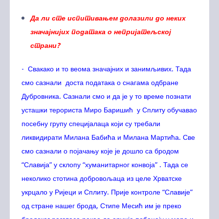
Да ли сте испитивањем долазили до неких
значајнијих података о непријатељској
страни?
- Свакако и то веома значајних и занимљивих. Тада
смо сазнали доста података о снагама одбране
Дубровника. Сазнали смо и да је у то време познати
усташки терориста Миро Баришић у Сплиту обучавао
посебну групу специјалаца који су требали
ликвидирати Милана Бабића и Милана Мартића. Све
смо сазнали о појачању које је дошло са бродом
“Славија” у склопу “хуманитарног конвоја” . Тада се
неколико стотина добровољаца из целе Хрватске
укрцало у Ријеци и Сплиту. Прије контроле “Славије”
од стране нашег брода, Стипе Месић им је преко