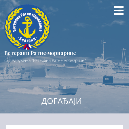
Preskoči
na
sadržaj
Ветерани Ратне морнарице
сајт Удружења "Ветерани Ратне морнарице"
ДОГАЂАЈИ