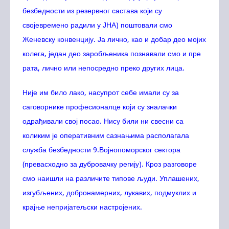
безбедности из резервног састава који су
својевремено радили у ЈНА) поштовали смо
Женевску конвенцију. Ја лично, као и добар део мојих
колега, један део заробљеника познавали смо и пре
рата, лично или непосредно преко других лица.
Није им било лако, насупрот себе имали су за
саговорнике професионалце који су зналачки
одрађивали свој посао. Нису били ни свесни са
коликим је оперативним сазнањима располагала
служба безбедности 9.Војнопоморског сектора
(превасходно за дубровачку регију). Кроз разговоре
смо наишли на различите типове људи. Уплашених,
изгубљених, добронамерних, лукавих, подмуклих и
крајње непријатељски настројених.