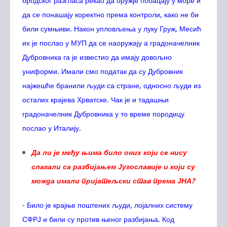
бродског разгласа рекао да оружје побацају у море и
да се понашају коректно према контроли, како не би
били сумњиви. Након упловљења у луку Груж, Месић
их је послао у МУП да се наоружају а градоначелник
Дубровника га је известио да имају довољно
униформи. Имали смо податак да су Дубровник
најжешће бранили људи са стране, односно људи из
осталих крајева Хрватске. Чак је и тадашњи
градоначелник Дубровника у то време породицу
послао у Италију.
Да ли је међу њима било оних који се нису
слагали са разбијањем Југославије и који су
можда имали пријатељски став према ЈНА?
- Било је крајње поштених људи, лојалних систему
СФРЈ и били су против њеног разбијања. Код