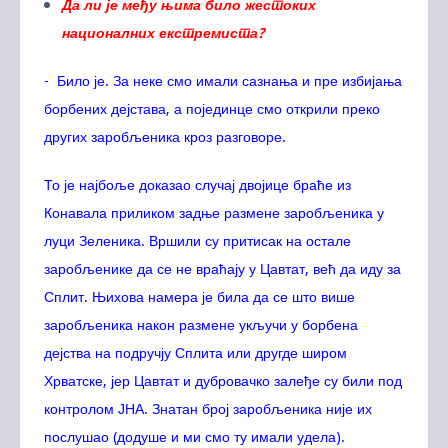
Да ли је међу њима било жестоких
националних екстремиста?
- Било је. За неке смо имали сазнања и пре избијања
борбених дејстава, а појединце смо открили преко
других заробљеника кроз разговоре.
То је најбоље доказао случај двојице браће из
Конавала приликом задње размене заробљеника у
луци Зеленика. Вршили су притисак на остале
заробљенике да се не враћају у Цавтат, већ да иду за
Сплит. Њихова намера је била да се што више
заробљеника након размене укључи у борбена
дејства на подручју Сплита или другде широм
Хрватске, јер Цавтат и дубровачко залеђе су били под
контролом ЈНА. Знатан број заробљеника није их
послушао (додуше и ми смо ту имали удела).