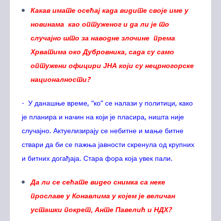
Какав имате осећај када видите своје име у
новинама као оптуженог и да ли је то
случајно што за наводне злочине према
Хрватима око Дубровника, сада су само
оптужени официри ЈНА који су нецрногорске
националности?
- У данашње време, “ко” се налази у политици, како
је планира и начин на који је пласира, ништа није
случајно. Актуелизирају се небитне и мање битне
ствари да би се пажња јавности скренула од крупних
и битних догађаја. Стара фора која увек пали.
Да ли се сећате видео снимка са неке
прославе у Конавлима у којем је величан
усташки покрет, Анте Павелић и НДХ?