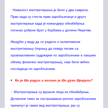
- Нажалост малтретирања је било у два наврата.
Прво када су стигли први заробљеници и друго
малтретирање када је командиру обезбеђења
погинуо рођени брат у борбама у долини Неретве.
Имајући у виду да се радило о колективном
малтретирању (терању да певају песме са
провокативним садржајем по заробљенике и лакшем
облику физичког малтретирања), није било већих
последица по заробљенике.
Ко је то радио и колико је то дуго трајало?
- Малтретирање су вршили лица из обезбеђења.
Доласком тима за саслушавање ратних заробљеника
прекинут је сваки вид малтретирања, јер су