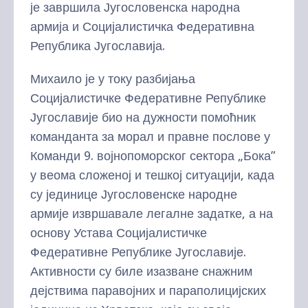
је завршила Југословенска народна
армија и Социјалистичка Федеративна
Република Југославија.
Михаило је у току разбијања
Социјалистичке Федеративне Републике
Југославије био на дужности помоћник
команданта за морал и правне послове у
Команди 9. војнопоморског сектора „Бока”
у веома сложеној и тешкој ситуацији, када
су јединице Југословенске народне
армије извршавале легалне задатке, а на
основу Устава Социјалистичке
Федеративне Републике Југославије.
Активности су биле изазване снажним
дејствима паравојних и параполицијских