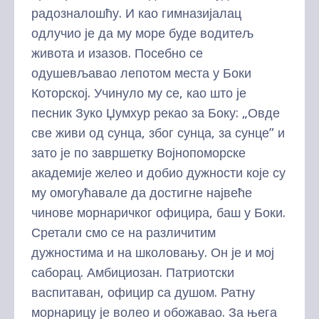
радозналошћу. И као гимназијалац
одлучио је да му море буде водитељ
живота и изазов. Посебно се
одушевљавао лепотом места у Боки
Которској. Учинуло му се, као што је
песник Зуко Џумхур рекао за Боку: „Овде
све живи од сунца, због сунца, за сунце” и
зато је по завршетку Војнопоморске
академије желео и добио дужности које су
му омогућавале да достигне највеће
чинове морнаричког официра, баш у Боки.
Сретали смо се на различитим
дужностима и на школовању. Он је и мој
саборац. Амбициозан. Патриотски
васпитаван, официр са душом. Ратну
морнарицу је волео и обожавао. За њега