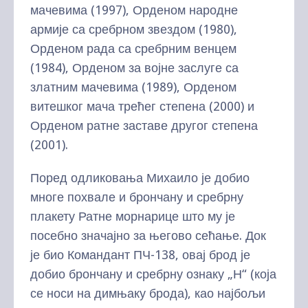
мачевима (1997), Орденом народне
армије са сребрном звездом (1980),
Орденом рада са сребрним венцем
(1984), Орденом за војне заслуге са
златним мачевима (1989), Орденом
витешког мача трећег степена (2000) и
Орденом ратне заставе другог степена
(2001).
Поред одликовања Михаило је добио
многе похвале и брончану и сребрну
плакету Ратне морнарице што му је
посебно значајно за његово сећање. Док
је био Командант ПЧ-138, овај брод је
добио брончану и сребрну ознаку „Н“ (која
се носи на димњаку брода), као најбољи