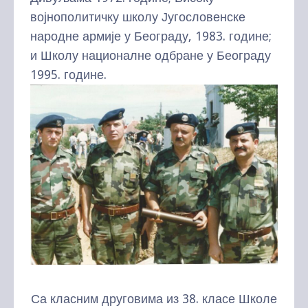
војнополитичку школу Југословенске
народне армије у Београду, 1983. године;
и Школу националне одбране у Београду
1995. године.
Са класним друговима из 38. класе Школе