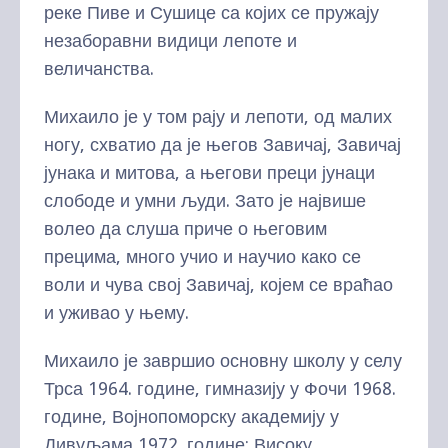
реке Пиве и Сушице са којих се пружају
незаборавни видици лепоте и
величанства.
Михаило је у том рају и лепоти, од малих
ногу, схватио да је његов Завичај, Завичај
јунака и митова, а његови преци јунаци
слободе и умни људи. Зато је највише
волео да слуша приче о његовим
прецима, много учио и научио како се
воли и чува свој Завичај, којем се враћао
и уживао у њему.
Михаило је завршио основну школу у селу
Трса 1964. године, гимназију у Фочи 1968.
године, Војнопоморску академију у
Дивуљама 1972. године; Високу