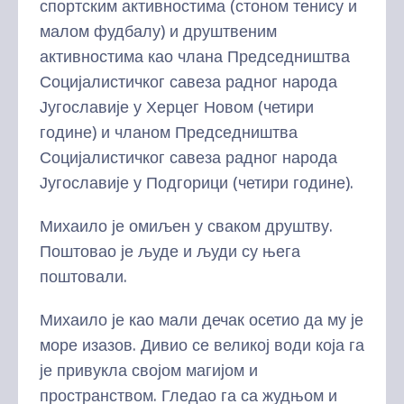
спортским активностима (стоном тенису и
малом фудбалу) и друштвеним
активностима као члана Председништва
Социјалистичког савеза радног народа
Југославије у Херцег Новом (четири
године) и чланом Председништва
Социјалистичког савеза радног народа
Југославије у Подгорици (четири године).
Михаило је омиљен у сваком друштву.
Поштовао је људе и људи су њега
поштовали.
Михаило је као мали дечак осетио да му је
море изазов. Дивио се великој води која га
је привукла својом магијом и
пространством. Гледао га са жудњом и