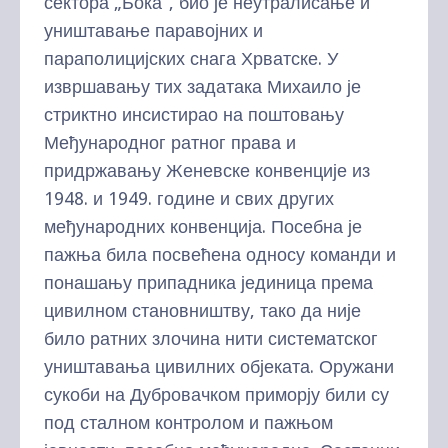
сектора „Бока”, био је неутралисање и
уништавање паравојних и
параполицијских снага Хрватске. У
извршавању тих задатака Михаило је
стриктно инсистирао на поштовању
Међународног ратног права и
придржавању Женевске конвенције из
1948. и 1949. године и свих других
међународних конвенција. Посебна је
пажња била посвећена односу команди и
понашању припадника јединица према
цивилном становништву, тако да није
било ратних злочина нити систематског
уништавања цивилних објеката. Оружани
сукоби на Дубровачком приморју били су
под сталном контролом и пажњом