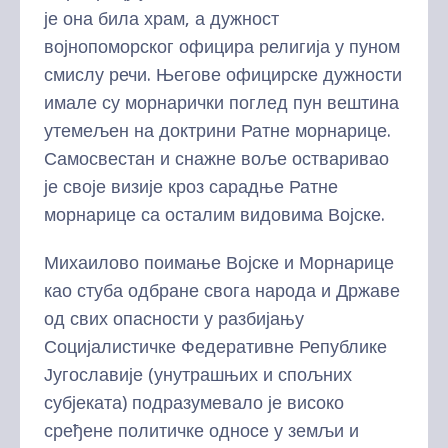
је она била храм, а дужност
војнопоморског официра религија у пуном
смислу речи. Његове официрске дужности
имале су морнарички поглед пун вештина
утемељен на доктрини Ратне морнарице.
Самосвестан и снажне воље остваривао
је своје визије кроз сарадње Ратне
морнарице са осталим видовима Војске.
Михаилово поимање Војске и Морнарице
као стуба одбране свога народа и Државе
од свих опасности у разбијању
Социјалистичке Федеративне Републике
Југославије (унутрашњих и спољних
субјеката) подразумевало је високо
сређене политичке односе у земљи и