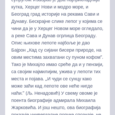
кутка, Херцег Нови и модро море, и
Београд град историје на рекама Сави и
Дунаву. Бескрајне слике лепог у којима се
чини да је у Херцег Новом море огледало,
а реке Сава и Дунав огрлица Београду.
Опис њихове лепоте најбоље је дао
Бајрон „Кад су сијани бисери природе, на
овим местима захватани су пуном кофом”.
Тако је Михајло имао среће да и у пензији,
са својим најмилијим, ужива у лепоти тих
места и појава. „И чуди се сунцу како
може заћи кад лепоте ове неће нигде
наћи.” (Љ. Ненадовић) У свему овоме је
поента биографије адмирала Михаила
Жарковића. И још нешто, ова биографија
показује универзалне поруке спознаје, не