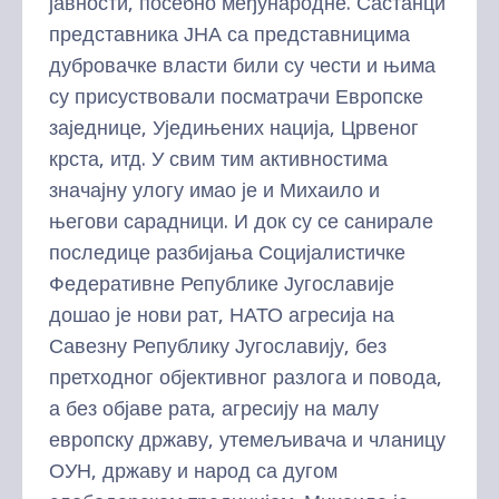
јавности, посебно међународне. Састанци
представника ЈНА са представницима
дубровачке власти били су чести и њима
су присуствовали посматрачи Европске
заједнице, Уједињених нација, Црвеног
крста, итд. У свим тим активностима
значајну улогу имао је и Михаило и
његови сарадници. И док су се санирале
последице разбијања Социјалистичке
Федеративне Републике Југославије
дошао је нови рат, НАТО агресија на
Савезну Републику Југославију, без
претходног објективног разлога и повода,
а без објаве рата, агресију на малу
европску државу, утемељивача и чланицу
ОУН, државу и народ са дугом