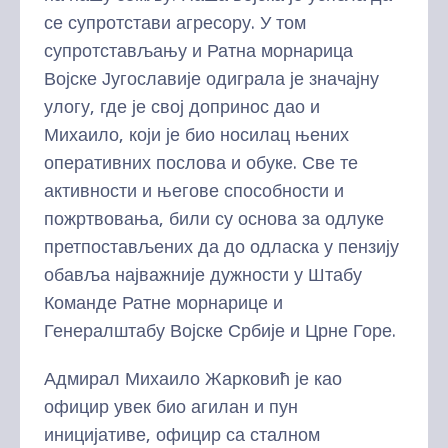
се супротстави агресору. У том
супротстављању и Ратна морнарица
Војске Југославије одиграла је значајну
улогу, где је свој допринос дао и
Михаило, који је био носилац њених
оперативних послова и обуке. Све те
активности и његове способности и
пожртвовања, били су основа за одлуке
претпостављених да до одласка у пензију
обавља најважније дужности у Штабу
Команде Ратне морнарице и
Генералштабу Војске Србије и Црне Горе.
Адмирал Михаило Жарковић је као
официр увек био агилан и пун
иницијативе, официр са сталном