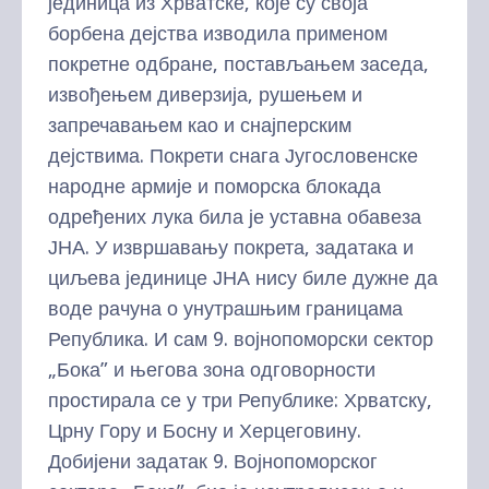
јединица из Хрватске, које су своја
борбена дејства изводила применом
покретне одбране, постављањем заседа,
извођењем диверзија, рушењем и
запречавањем као и снајперским
дејствима. Покрети снага Југословенске
народне армије и поморска блокада
одређених лука била је уставна обавеза
ЈНА. У извршавању покрета, задатака и
циљева јединице ЈНА нису биле дужне да
воде рачуна о унутрашњим границама
Република. И сам 9. војнопоморски сектор
„Бока” и његова зона одговорности
простирала се у три Републике: Хрватску,
Црну Гору и Босну и Херцеговину.
Добијени задатак 9. Војнопоморског