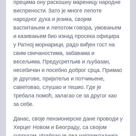
прецима ону раскошну мареницу народне
виспрености. Зато је многе лепоте
народног духа и језика, својим
васпитањем и лепотом говора, умовањем
и казивањем био изнад просека официра
у Ратној морнарици, радо виђен гост на
свим свечаностима, забавама и
весељима. Предусретљив и љубазан,
несебичан и посебно доброг срца. Примао
је другове, пријатеље и потчињене,
саветовао, слушао и тешио. Где је
требала помоћ, залагао се за другог као
за себе.
Данас, своје пензионерске дане проводи у
Херцег Новом и Београду, са својом
супругом. Изабрао је два најприкладнија