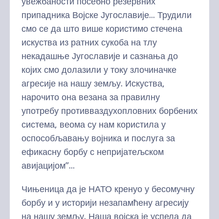
увежбаности посебно резервних
припадника Војске Југославије... Трудили
смо се да што више користимо стечена
искуства из ратних сукоба на тлу
некадашње Југославије и сазнања до
којих смо долазили у току злочиначке
агресије на нашу земљу. Искуства,
нарочито она везана за правилну
употребу противваздухопловних борбених
система, веома су нам користила у
оспособљавању војника и послуга за
ефикасну борбу с непријатељском
авијацијом”...
Чињеница да је НАТО кренуо у бесомучну
борбу и у историји незапамћену агресију
на нашу земљу. Наша војска је успела да