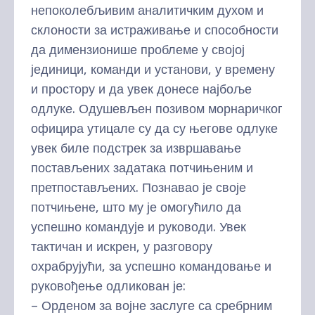
непоколебљивим аналитичким духом и
склоности за истраживање и способности
да димензионише проблеме у својој
јединици, команди и установи, у времену
и простору и да увек донесе најбоље
одлуке. Одушевљен позивом морнаричког
официра утицале су да су његове одлуке
увек биле подстрек за извршавање
постављених задатака потчињеним и
претпостављених. Познавао је своје
потчињене, што му је омогућило да
успешно командује и руководи. Увек
тактичан и искрен, у разговору
охрабрујући, за успешно командовање и
руковођење одликован је:
– Орденом за војне заслуге са сребрним