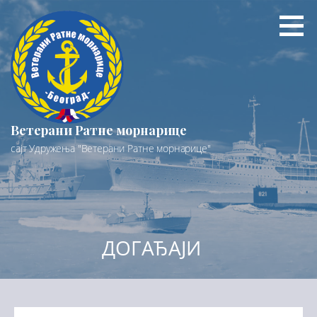
Preskoči
na
sadržaj
Ветерани Ратне морнарице
сајт Удружења "Ветерани Ратне морнарице"
ДОГАЂАЈИ