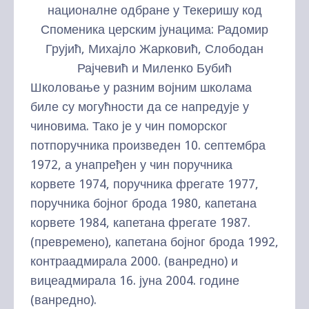
националне одбране у Текеришу код
Споменика церским јунацима: Радомир
Грујић, Михајло Жарковић, Слободан
Рајчевић и Миленко Бубић
Школовање у разним војним школама
биле су могућности да се напредује у
чиновима. Тако је у чин поморског
потпоручника произведен 10. септембра
1972, а унапређен у чин поручника
корвете 1974, поручника фрегате 1977,
поручника бојног брода 1980, капетана
корвете 1984, капетана фрегате 1987.
(превремено), капетана бојног брода 1992,
контраадмирала 2000. (ванредно) и
вицеадмирала 16. јуна 2004. године
(ванредно).