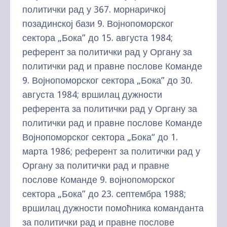
политички рад у 367. морнаричкој
позадинској бази 9. Војнопоморског
сектора „Бока” до 15. августа 1984;
референт за политички рад у Органу за
политички рад и правне послове Команде
9. Војнопоморског сектора „Бока” до 30.
августа 1984; вршилац дужности
референта за политички рад у Органу за
политички рад и правне послове Команде
Војнопоморског сектора „Бока“ до 1.
марта 1986; референт за политички рад у
Органу за политички рад и правне
послове Команде 9. војнопоморског
сектора „Бока” до 23. септембра 1988;
вршилац дужности помоћника команданта
за политички рад и правне послове