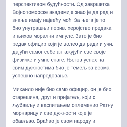
перспективом будућности. Од завршетка
Војнопоморске академије знао је да рад и
знање имају највећу моћ. За њега је то
био унутрашњи порив, херојство предака
и њихов морални импулс. Зато је био
редак официр који је волео да ради и учи,
дајући самог себе ангажујући све своје
физичке и умне снаге. Његов успех на
свим дужностима био је темељ за веома
успешно напредовање.
Михаило није био само официр, он је био
старешина, друг и пријатељ, који с
љубављу и васпитањем оплеменио Ратну
морнарицу и све дужности које је
обављао. Враћао је свом народу и