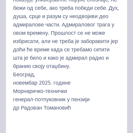
бежи од себе, ако треба победи себе. Дух,
душа, срце и разум су неодвојиви део
адмиралове части. Адмираловог трага у
овом времену. Прошлост се не може
избрисати, али не треба је заборавити јер
доћи ће време када се требамо сетити
шта је било и како је адмирал радио и
бранио своју отаџбину.
Београд,
новембар 2025. године
Морнаричко-технички
генерал-потпуковник у пензији
др Радован Томановић