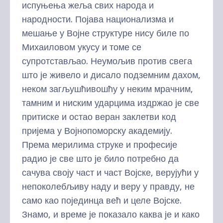
испуњења жеља свих народа и
народности. Појава национализма и
мешање у Војне структуре нису биле по
Михаиловом укусу и томе се
супротстављао. Неумољив против свега
што је живело и дисало подземним дахом,
неком загљушћивошћу у неким мрачним,
тамним и ниским ударцима издржао је све
притиске и остао веран заклетви код
пријема у Војнопоморску академију.
Према мерилима струке и професије
радио је све што је било потребно да
сачува своју част и част Војске, верујући у
непоколебљиву наду и веру у правду, не
само као појединца већ и целе Војске.
Знамо, и време је показало каква је и како