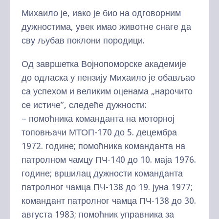
Михаило је, иако је био на одговорним
дужностима, увек имао животне снаге да
сву љубав поклони породици.
Од завршетка Војнопоморске академије
до одласка у пензију Михаило је обављао
са успехом и великим оценама „нарочито
се истиче”, следеће дужности:
– помоћника команданта на моторној
топовњачи МТОП-170 до 5. децембра
1972. године; помоћника команданта на
патролном чамцу ПЧ-140 до 10. маја 1976.
године; вршилац дужности команданта
патролног чамца ПЧ-138 до 19. јуна 1977;
командант патролног чамца ПЧ-138 до 30.
августа 1983; помоћник управника за