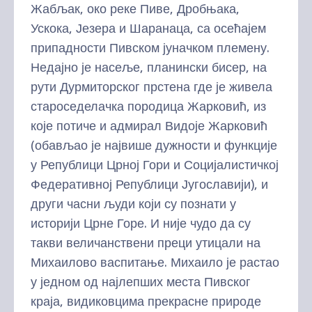
Жабљак, око реке Пиве, Дробњака,
Ускока, Језера и Шаранаца, са осећајем
припадности Пивском јуначком племену.
Недајно је насеље, планински бисер, на
рути Дурмиторског прстена где је живела
староседелачка породица Жарковић, из
које потиче и адмирал Видоје Жарковић
(обављао је највише дужности и функције
у Републици Црној Гори и Социјалистичкој
Федеративној Републици Југославији), и
други часни људи који су познати у
историји Црне Горе. И није чудо да су
такви величанствени преци утицали на
Михаилово васпитање. Михаило је растао
у једном од најлепших места Пивског
краја, видиковцима прекрасне природе