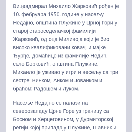
Вицеадмирал Михаило Жарковић рођен је
10. фебруара 1950. године у насељу
Недајно, општина Плужине у Црној Гори у
старој староседелачкој фамилији
Жарковић, од оца Миливоја који је био
високо квалификовани ковач, и мајке
Ђурђе, домаћице из фамилије Недић,
село Борковић, општина Плужине.
Михаило је уживао у игри и весељу са три
сестре: Винком, Анком и Јованком и
браћом: Радошем и Луком.
Насеље Недајно се налази на
северозападу Црне Горе уз границу са
Босном и Херцеговином, у Дурмиторској
регији којој припадају Плужине, Шавник и