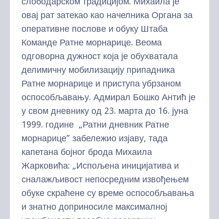
слободарском традицијом. Михаила је
овај рат затекао као начелника Органа за
оперативне послове и обуку Штаба
Команде Ратне морнарице. Веома
одговорна дужност која је обухватала
делимичну мобилизацију припадника
Ратне морнарице и приступа убрзаном
оспособљавању. Адмирал Бошко Антић је
у свом дневнику од 23. марта до 16. јуна
1999. године „Ратни дневник Ратне
морнарице” забележио изјаву, тада
капетана бојног брода Михаила
Жарковића: „Испољена иницијатива и
сналажљивост непосредним извођењем
обуке скраћене су време оспособљавања
и знатно доприносиле максималној