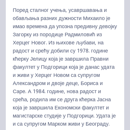
Поред сталног учења, усавршавања и
обављања разних дужности Михаило је
имао времена да упозна предивну девојку
Загорку из породице Радмиловић из
Херцег Новог. Из њихове љубави, на
радост и срећу добили су 1978. године
кћерку Јелицу која је завршила Правни
факултет у Подгорици која је данас удата
и живи у Херцег Новом са супругом
Александром и двоје деце, Бориса и
Саре. А 1984. године, нова радост и
срећа, родила им се друга кћерка Јасна
која је завршила Економски факултет и
магистарске студије у Подгорици. Удата је
и са супругом Марком живи у Београду.