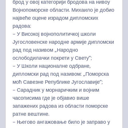
брод у овој категорији бродова на нивоу
Војнопоморске области. Михаило је добио
највеће оцене израдом дипломских
радова:
– У Високој војнополитичкој школи
Југословенске народне армије дипломски
рад под називом „Народно
ослободилачки покрети у Свету”;
– У Школи националне одбране,
дипломски рад под називом: „Поморска
моћ Савезне Републике Југославије”;
– Сарадник у морнаричким и војним
часописима где је објавио више
запажених радова из области поморске
ратне вештине.
– Његово ангажовање било је заправо у