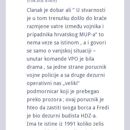
27.08.2021. u 06:53
Clanak je dobar ali “ U stvarnosti
je u tom trenutku došlo do kraće
razmjene vatre između vojnika i
pripadnika hrvatskog MUP-a“ to
nema veze sa istinom , a i govori
se samo o vanjskoj situaciji –
unutar komande VPO je bila
drama , sa jedne strane porucnik
vojne policije a sa druge dezurni
operativni nas „veliki“
podmornicar koji je prebegao
preko prozora ; ovaj porucnik je
hteo da zastiti svoga borca a Fredi
je bio dezurni budista HDZ-a.
Ima te istine iz 1991 koliko zelis