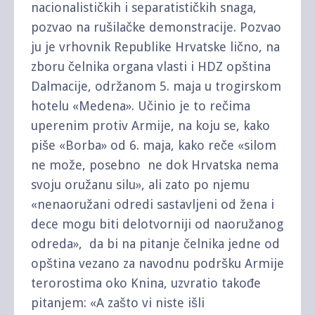
nacionalističkih i separatističkih snaga,
pozvao na rušilačke demonstracije. Pozvao
ju je vrhovnik Republike Hrvatske lično, na
zboru čelnika organa vlasti i HDZ opština
Dalmacije, održanom 5. maja u trogirskom
hotelu «Medena». Učinio je to rečima
uperenim protiv Armije, na koju se, kako
piše «Borba» od 6. maja, kako reče «silom
ne može, posebno ne dok Hrvatska nema
svoju oružanu silu», ali zato po njemu
«nenaoružani odredi sastavljeni od žena i
dece mogu biti delotvorniji od naoružanog
odreda», da bi na pitanje čelnika jedne od
opština vezano za navodnu podršku Armije
terorostima oko Knina, uzvratio takođe
pitanjem: «A zašto vi niste išli