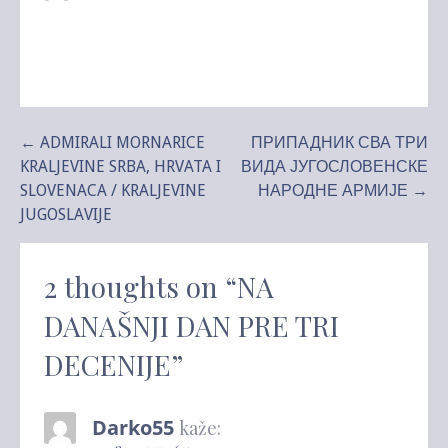
Kretanje
← ADMIRALI MORNARICE
ПРИПАДНИК СВА ТРИ
KRALJEVINE SRBA, HRVATA I
ВИДА ЈУГОСЛОВЕНСКЕ
članka
SLOVENACA / KRALJEVINE
НАРОДНЕ АРМИЈЕ →
JUGOSLAVIJE
2 thoughts on
“NA
DANAŠNJI DAN PRE TRI
DECENIJE”
Darko55
kaže: