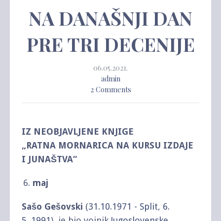
NA DANAŠNJI DAN
PRE TRI DECENIJE
06.05.2021.
admin
2 Comments
IZ NEOBJAVLJENE KNJIGE
„RATNA MORNARICA NA KURSU IZDAJE
I JUNAŠTVA“
maj
Sašo Gešovski
(
31.10.
1971
-
Split
,
6.
5.
1991
), je bio vojnik
Jugoslovenske