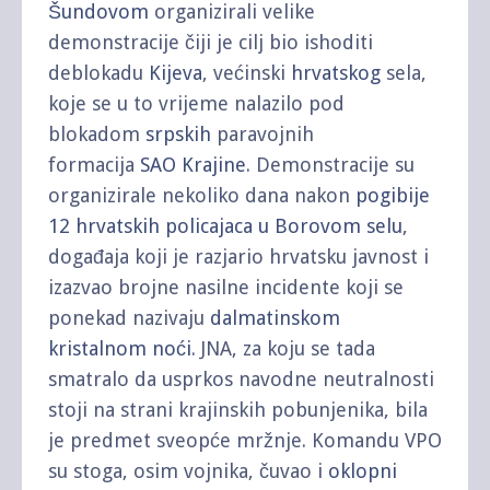
Šundovom
organizirali velike
demonstracije čiji je cilj bio ishoditi
deblokadu
Kijeva
, većinski
hrvatskog
sela,
koje se u to vrijeme nalazilo pod
blokadom
srpskih
paravojnih
formacija
SAO Krajine
. Demonstracije su
organizirale nekoliko dana nakon
pogibije
12 hrvatskih policajaca u Borovom selu
,
događaja koji je razjario hrvatsku javnost i
izazvao brojne nasilne incidente koji se
ponekad nazivaju
dalmatinskom
kristalnom noći
. JNA, za koju se tada
smatralo da usprkos navodne neutralnosti
stoji na strani krajinskih pobunjenika, bila
je predmet sveopće mržnje. Komandu VPO
su stoga, osim vojnika, čuvao i
oklopni