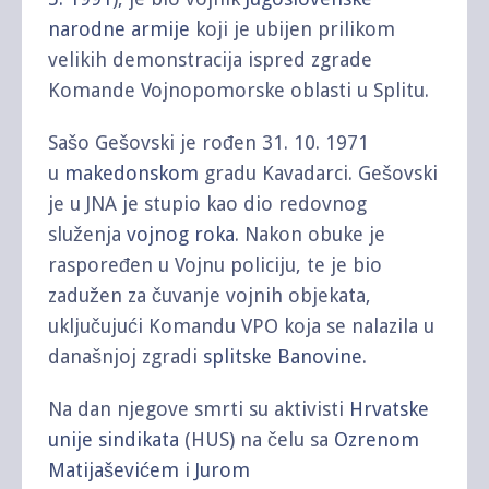
narodne armije
koji je ubijen prilikom
velikih demonstracija ispred zgrade
Komande Vojnopomorske oblasti u Splitu.
Sašo Gešovski je rođen 31. 10. 1971
u
makedonskom
gradu Kavadarci. Gešovski
je u JNA je stupio kao dio redovnog
služenja
vojnog roka
. Nakon obuke je
raspoređen u Vojnu policiju, te je bio
zadužen za čuvanje vojnih objekata,
uključujući Komandu VPO koja se nalazila u
današnjoj zgradi
splitske
Banovine
.
Na dan njegove smrti su aktivisti
Hrvatske
unije sindikata
(HUS) na čelu sa
Ozrenom
Matijaševićem
i
Jurom