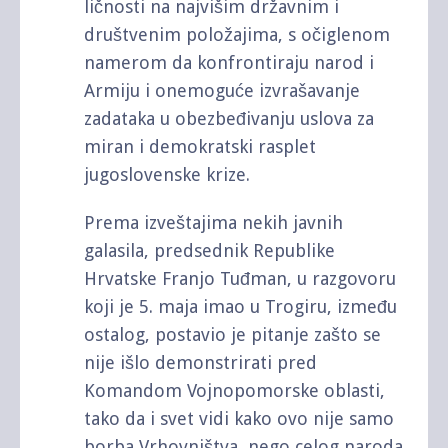
ličnosti na najvišim državnim i
društvenim položajima, s očiglenom
namerom da konfrontiraju narod i
Armiju i onemoguće izvrašavanje
zadataka u obezbeđivanju uslova za
miran i demokratski rasplet
jugoslovenske krize.
Prema izveštajima nekih javnih
galasila, predsednik Republike
Hrvatske Franjo Tuđman, u razgovoru
koji je 5. maja imao u Trogiru, između
ostalog, postavio je pitanje zašto se
nije išlo demonstrirati pred
Komandom Vojnopomorske oblasti,
tako da i svet vidi kako ovo nije samo
borba Vrhovništva, nego celog naroda