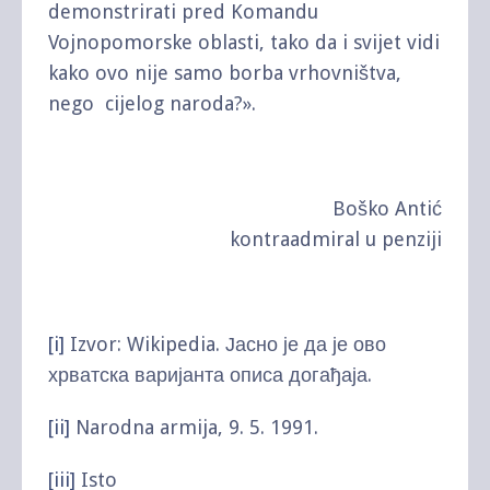
demonstrirati pred Komandu
Vojnopomorske oblasti, tako da i svijet vidi
kako ovo nije samo borba vrhovništva,
nego cijelog naroda?».
Boško Antić
kontraadmiral u penziji
[i]
Izvor: Wikipedia. Јасно је да је ово
хрватска варијанта описа догађаја.
[ii]
Narodna armija, 9. 5. 1991.
[iii]
Isto