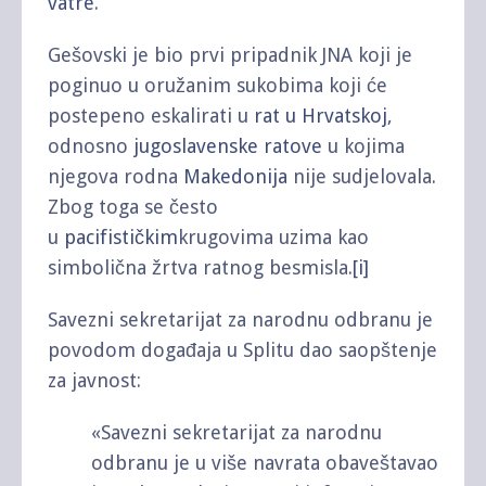
vatre
.
Gešovski je bio prvi pripadnik JNA koji je
poginuo u oružanim sukobima koji će
postepeno eskalirati u
rat u Hrvatskoj
,
odnosno
jugoslavenske ratove
u kojima
njegova rodna
Makedonija
nije sudjelovala.
Zbog toga se često
u
pacifističkim
krugovima uzima kao
simbolična žrtva ratnog besmisla.
[i]
Savezni sekretarijat za narodnu odbranu je
povodom događaja u Splitu dao saopštenje
za javnost:
«Savezni sekretarijat za narodnu
odbranu je u više navrata obaveštavao