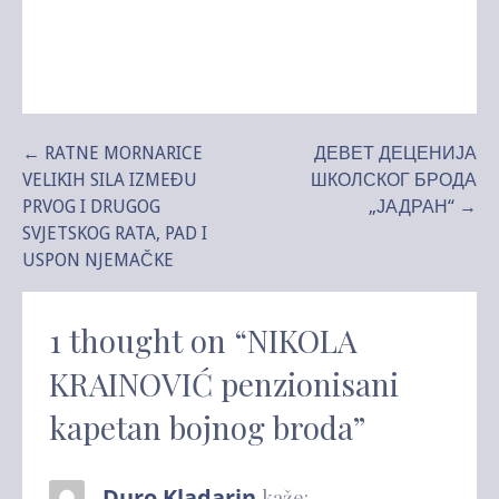
Kretanje
← RATNE MORNARICE
ДЕВЕТ ДЕЦЕНИЈА
VELIKIH SILA IZMEĐU
ШКОЛСКОГ БРОДА
članka
PRVOG I DRUGOG
„ЈАДРАН“ →
SVJETSKOG RATA, PAD I
USPON NJEMAČKE
1 thought on
“NIKOLA
KRAINOVIĆ penzionisani
kapetan bojnog broda”
Duro Kladarin
kaže: