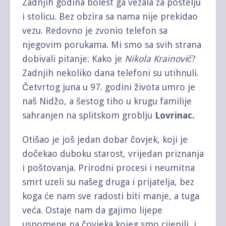
Zadnjih godina bolest ga vezala za postelju
i stolicu. Bez obzira sa nama nije prekidao
vezu. Redovno je zvonio telefon sa
njegovim porukama. Mi smo sa svih strana
dobivali pitanje: Kako je
Nikola Krainović
?
Zadnjih nekoliko dana telefoni su utihnuli.
Četvrtog juna u 97. godini života umro je
naš Nidžo, a šestog tiho u krugu familije
sahranjen na splitskom groblju
Lovrinac.
Otišao je još jedan dobar čovjek, koji je
dočekao duboku starost, vrijedan priznanja
i poštovanja. Prirodni procesi i neumitna
smrt uzeli su našeg druga i prijatelja, bez
koga će nam sve radosti biti manje, a tuga
veća. Ostaje nam da gajimo lijepe
uspomene na čovjeka kojeg smo cijenili i