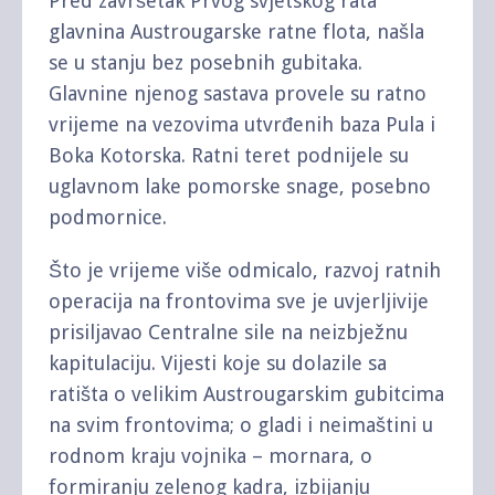
Pred završetak Prvog svjetskog rata
glavnina Austrougarske ratne flota, našla
se u stanju bez posebnih gubitaka.
Glavnine njenog sastava provele su ratno
vrijeme na vezovima utvrđenih baza Pula i
Boka Kotorska. Ratni teret podnijele su
uglavnom lake pomorske snage, posebno
podmornice.
Što je vrijeme više odmicalo, razvoj ratnih
operacija na frontovima sve je uvjerljivije
prisiljavao Centralne sile na neizbježnu
kapitulaciju. Vijesti koje su dolazile sa
ratišta o velikim Austrougarskim gubitcima
na svim frontovima; o gladi i neimaštini u
rodnom kraju vojnika – mornara, o
formiranju zelenog kadra, izbijanju