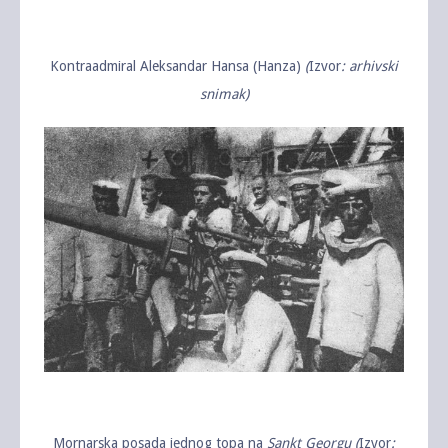
Kontraadmiral Aleksandar Hansa (Hanza)
(
Izvor
: arhivski
snimak)
Mornarska posada jednog topa na
Sankt Georgu
(
Izvor
: