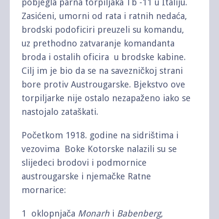
pobjegla parna torpiljaka Tb -11 u Italiju.
Zasićeni, umorni od rata i ratnih nedaća,
brodski podoficiri preuzeli su komandu,
uz prethodno zatvaranje komandanta
broda i ostalih oficira u brodske kabine.
Cilj im je bio da se na savezničkoj strani
bore protiv Austrougarske. Bjekstvo ove
torpiljarke nije ostalo nezapaženo iako se
nastojalo zataškati.
Početkom 1918. godine na sidrištima i
vezovima Boke Kotorske nalazili su se
slijedeci brodovi i podmornice
austrougarske i njemačke Ratne
mornarice:
1 oklopnjača
Monarh
i
Babenberg
,