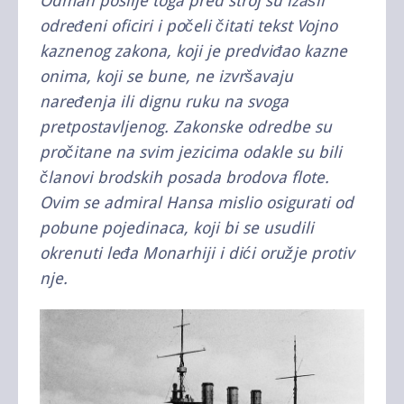
Odmah poslije toga pred stroj su izašli
određeni oficiri i počeli čitati tekst Vojno
kaznenog zakona, koji je predviđao kazne
onima, koji se bune, ne izvršavaju
naređenja ili dignu ruku na svoga
pretpostavljenog. Zakonske odredbe su
pročitane na svim jezicima odakle su bili
članovi brodskih posada brodova flote.
Ovim se admiral Hansa mislio osigurati od
pobune pojedinaca, koji bi se usudili
okrenuti leđa Monarhiji i dići oružje protiv
nje.