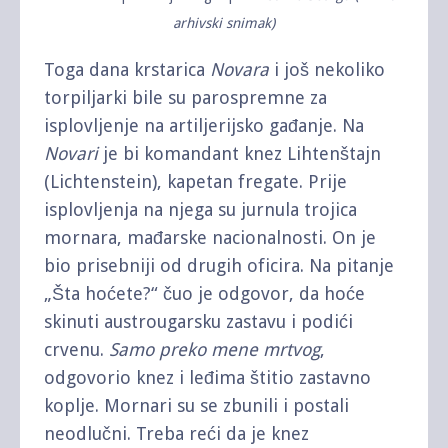
arhivski snimak)
Toga dana krstarica
Novara
i još nekoliko
torpiljarki bile su parospremne za
isplovljenje na artiljerijsko gađanje. Na
Novari
je bi komandant knez Lihtenštajn
(Lichtenstein), kapetan fregate. Prije
isplovljenja na njega su jurnula trojica
mornara, mađarske nacionalnosti. On je
bio prisebniji od drugih oficira. Na pitanje
„Šta hoćete?“ čuo je odgovor, da hoće
skinuti austrougarsku zastavu i podići
crvenu.
Samo preko mene mrtvog
,
odgovorio knez i leđima štitio zastavno
koplje. Mornari su se zbunili i postali
neodlučni. Treba reći da je knez