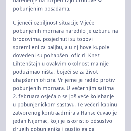
naređenje da torpediraju brodove sa
pobunjenim posadama.
Cijeneći ozbiljnost situacije Vijeće
pobunjenih mornara naredilo je uzbunu na
brodovima, posjednuti su topovi i
spremljeni za paljbu, a u njihove kupole
dovedeni su pohapšeni oficiri. Knez
Lihtenštajn u ovakvim okolnostima nije
poduzimao ništa, bojeći se za život
uhapšenih oficira. Vrijeme je radilo protiv
pobunjenih mornara. U večernjim satima
2. februara osjećalo se još veće kolebanje
u pobunjeničkom sastavu. Te večeri kabinu
zatvorenog kontraadmirala Hanse čuvao je
jedan Nijemac, koji je iskoristio odsustvo
drugih pobunjenika i pustio ga da