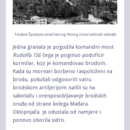
Tvrđava Španjola iznad Herceg Novog (Izvor:arhivski snimak)
Jedna granata je pogodila komandni most
Rudolfa
. Od čega je poginuo podoficir
kormilar, koji je komandovao brodom.
Kada su mornari borbeno raspoloženi na
brodu, pokušali odgovoriti vatru
brodskom artiljerijom naišli su na
sabotažu i onesposobljavanje brodskih
oruđa od strane kolega Mađara.
Oklopnjača je odustala od namjere i
ponovo oborila sidro.