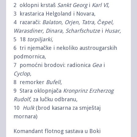
2 oklopni krstaš
Sankt Georg
i
Karl VI,
3 krastarica Helgoland i Novara,
4 razarači:
Balaton, Orjen, Tatra, Čepel,
Warasdiner, Dinara, Scharfschutze
i
Husar,
5 18
torpiljarki,
6 tri njemačke i nekoliko austrougarskih
podmornica,
7 pomoćni brodovi: radionica
Gea
i
Cyclop,
8 remorker
Bufell,
9 Stara oklopnjača
Kronprinz Erzherzog
Rudolf
, za lučku odbranu,
10
Hulk
(brod kasarna za smještaj
mornara)
Komandant flotnog sastava u Boki