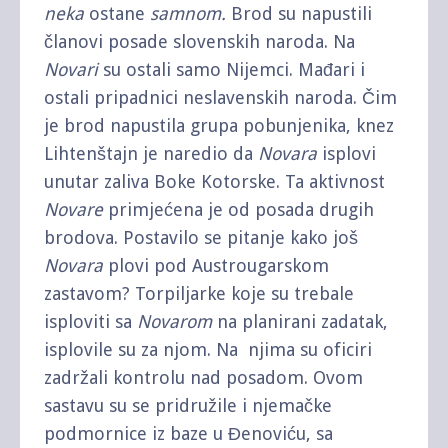
neka
ostane
samnom.
Brod su napustili
članovi posade slovenskih naroda. Na
Novari
su ostali samo Nijemci. Mađari i
ostali pripadnici neslavenskih naroda. Čim
je brod napustila grupa pobunjenika, knez
Lihtenštajn je naredio da
Novara
isplovi
unutar zaliva Boke Kotorske. Ta aktivnost
Novare
primjećena je od posada drugih
brodova. Postavilo se pitanje kako još
Novara
plovi pod Austrougarskom
zastavom? Torpiljarke koje su trebale
isploviti sa
Novarom
na planirani zadatak,
isplovile su za njom. Na njima su oficiri
zadržali kontrolu nad posadom. Ovom
sastavu su se pridružile i njemačke
podmornice iz baze u Đenoviću, sa