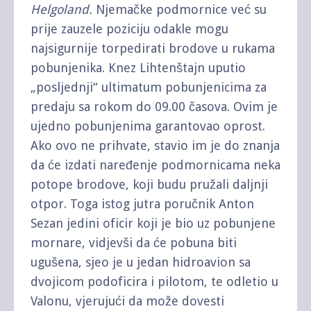
Helgoland.
Njemačke podmornice već su
prije zauzele poziciju odakle mogu
najsigurnije torpedirati brodove u rukama
pobunjenika. Knez Lihtenštajn uputio
„posljednji“ ultimatum pobunjenicima za
predaju sa rokom do 09.00 časova. Ovim je
ujedno pobunjenima garantovao oprost.
Ako ovo ne prihvate, stavio im je do znanja
da će izdati naređenje podmornicama neka
potope brodove, koji budu pružali daljnji
otpor. Toga istog jutra poručnik Anton
Sezan jedini oficir koji je bio uz pobunjene
mornare, vidjevši da će pobuna biti
ugušena, sjeo je u jedan hidroavion sa
dvojicom podoficira i pilotom, te odletio u
Valonu, vjerujući da može dovesti