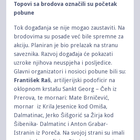
Topovi sa brodova označili su početak
pobune
Tok događanja se nije mogao zaustaviti. Na
brodovima su posade već bile spremne za
akciju. Planiran je bio prelazak na stranu
saveznika. Razvoj događaja će pokazati
uzroke njihova neuspjeha i posljedice.
Glavni organizatori i nosioci pobune bili su:
František Raš
, artiljerijski podoficir na
oklopnom krstašu Sankt Georg – Čeh iz
Prerova, te mornari: Mate Brničević,
mornar iz Krila Jesenice kod Omiša,
Dalmatinac, Jerko Šišgorić sa Žirja kod
Šibenika- Dalmatinc i Anton Grabar-
Istranin iz Poreča. Na svojoj strani su imali