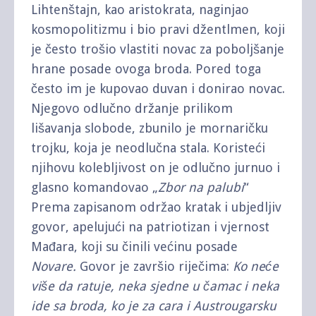
Lihtenštajn, kao aristokrata, naginjao
kosmopolitizmu i bio pravi džentlmen, koji
je često trošio vlastiti novac za poboljšanje
hrane posade ovoga broda. Pored toga
često im je kupovao duvan i donirao novac.
Njegovo odlučno držanje prilikom
lišavanja slobode, zbunilo je mornaričku
trojku, koja je neodlučna stala. Koristeći
njihovu kolebljivost on je odlučno jurnuo i
glasno komandovao „
Zbor na palubi
“
Prema zapisanom održao kratak i ubjedljiv
govor, apelujući na patriotizan i vjernost
Mađara, koji su činili većinu posade
Novare.
Govor je završio riječima:
Ko neće
više da ratuje, neka sjedne u čamac i neka
ide sa broda, ko je za cara i Austrougarsku