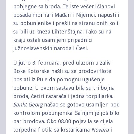
pobjegne sa broda. Te iste večeri članovi
posada mornari Mađari i Nijemci, napustili
su pobunjenike i prešli na stranu onih koji
su bili uz kneza Lihtenštajna. Tako su na
kraju ostali usamljeni pripadnici
južnoslavenskih naroda i Česi.
U jutro 3. februara, pred ulazom u zaliv
Boke Kotorske našli su se brodovi flote
poslati iz Pule da pomognu ugušenje
pobune: U ovom sastavu bila su tri bojna
broda, četiri razarača i jedna torpiljarka.
Sankt Georg
našao se gotovo usamljen pod
kontrolom pobunjenika. Sa njim je još bilo
par brodova. Oko 08.00 pojavila se cijela
torpedna flotila sa krstaricama
Novara
i