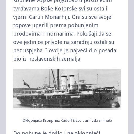
kopnene vojske pogotovo u postojećim
tvrđavama Boke Kotorske svi su ostali
vjerni Caru i Monarhiji. Oni su sve svoje
topove uperili prema pobunjenim
brodovima i mornarima. Pokušaji da se
ove jedinice privole na saradnju ostali su
bez uspjeha. I ovdje je najveći dio posada
bio iz neslavenskih zemalja
Oklopnjača Kronprinz Rudolf (Izvor: arhivski snimak)
Do pobune je došlo i na oklopnjači