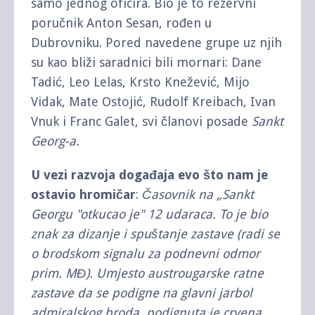
samo jednog oficira. Bio je to rezervni
poručnik Anton Sesan, rođen u
Dubrovniku. Pored navedene grupe uz njih
su kao bliži saradnici bili mornari: Dane
Tadić, Leo Lelas, Krsto Knežević, Mijo
Vidak, Mate Ostojić, Rudolf Kreibach, Ivan
Vnuk i Franc Galet, svi članovi posade
Sankt
Georg-a.
U vezi razvoja događaja evo što nam je
ostavio hromičar
:
Časovnik na „Sankt
Georgu "otkucao je" 12 udaraca. To je bio
znak za dizanje i spuštanje zastave (radi se
o brodskom signalu za podnevni odmor
prim. MĐ). Umjesto austrougarske ratne
zastave da se podigne na glavni jarbol
admiralskog broda, podignuta je crvena