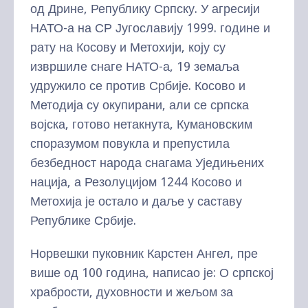
од Дрине, Републику Српску. У агресији
НАТО-а на СР Југославију 1999. године и
рату на Косову и Метохији, коју су
извршиле снаге НАТО-а, 19 земаља
удружило се против Србије. Косово и
Методија су окупирани, али се српска
војска, готово нетакнута, Кумановским
споразумом повукла и препустила
безбедност народа снагама Уједињених
нација, а Резолуцијом 1244 Косово и
Метохија је остало и даље у саставу
Републике Србије.
Норвешки пуковник Карстен Ангел, пре
више од 100 година, написао је: О српској
храбрости, духовности и жељом за