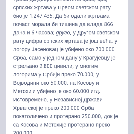
српских жртава у Првом светском рату
био је 1.247.435. Да би одали жртвама
почаст морала би тишина да влада 866
дана и 6 часова;
друго
, у Другом светском
рату цифра српских жртава је још већа, у
логору Јасеновац је убијено око 700.000
Срба, само у једном дану у Крагујевцу је
стрељано 2.800 цивили, у многим
логорима у Србији преко 70.000, у
Војводини око 50.000, на Косову и
Метохији убијено је око 60.000 итд.
Истовремено, у Независној Држави
Хрватској је преко 200.000 Срба
покатоличено и протерано 250.000, док је
са Косова и Метохије протерано преко
200.000.