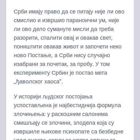
Срби имају право да се питају није ли ово
смислио и извршио параноични ум, није
ли ово дело сумануте мисли да треба
разорити, спалити овај и овакав свет,
поништити овакав живот и започети неко
ново Постање, а Срби нису случајно
изабрани за почетак, за пробу. У том
експерименту Србин је постао мета
„ђаволског хаоса”.
У историји људског постојања
успостављена је најбестиднија формула
злочињења: у раскошним салонима
смишљају се злочини, злодела која су
извршиле њихове психопате са безбедне