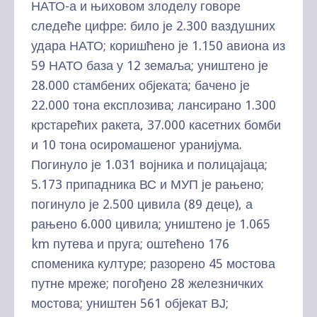
НАТО-а и њиховом злоделу говоре
следеће цифре: било је 2.300 ваздушних
удара НАТО; коришћено је 1.150 авиона из
59 НАТО база у 12 земаља; уништено је
28.000 стамбених објеката; бачено је
22.000 тона експлозива; лансирано 1.300
крстарећих ракета, 37.000 касетних бомби
и 10 тона осиромашеног уранијума.
Погинуло је 1.031 војника и полицајаца;
5.173 припадника ВС и МУП је рањено;
погинуло је 2.500 цивила (89 деце), а
рањено 6.000 цивила; уништено је 1.065
km путева и пруга; оштећено 176
споменика културе; разорено 45 мостова
путне мреже; погођено 28 железничких
мостова; уништен 561 објекат ВЈ;