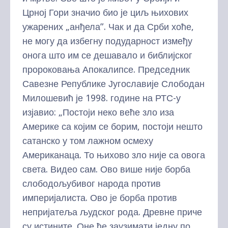
Црној Гори значио био је циљ њихових
ужарених „анђела”. Чак и да Срби хоће,
не могу да избегну подударност између
онога што им се дешавало и библијског
пророковања Апокалипсе. Председник
Савезне Републике Југославије Слободан
Милошевић је 1998. године на РТС-у
изјавио: „Постоји неко веће зло иза
Америке са којим се борим, постоји нешто
сатанско у том лажном осмеху
Американаца. То њихово зло није са овога
света. Видео сам. Ово више није борба
слободољубивог народа против
империјалиста. Ово је борба против
непријатеља људског рода. Древне приче
су истините. Оне ће заузимати једну по