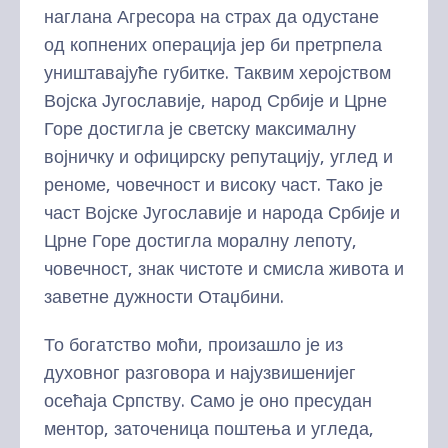
наглана Агресора на страх да одустане
од копнених операција јер би претрпела
уништавајуће губитке. Таквим херојством
Војска Југославије, народ Србије и Црне
Горе достигла је светску максималну
војничку и официрску репутацију, углед и
реноме, човечност и високу част. Тако је
част Војске Југославије и народа Србије и
Црне Горе достигла моралну лепоту,
човечност, знак чистоте и смисла живота и
заветне дужности Отаџбини.
То богатство моћи, произашло је из
духовног разговора и најузвишенијег
осећаја Српству. Само је оно пресудан
ментор, заточеница поштења и угледа,