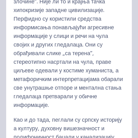
злочине”. Није ли то и крајња тачка
хипокризије западне цивилизације.
Перфидно су користили средства
информисања понављајући агресивне
информације у слици и речи на чула
својих и других гледалаца. Они су
обрађивали слике „са терена”,
стереотипно насртали на чула, праве
циљеве одевали у костиме хуманиста, а
метафоричким интерпретацијама обарали
све унутрашње отпоре и ментална стања
гледалаца претварали у обичне
информације.
Као и до тада, пеглали су српску историју
а културу, духовну вишезначност и
полифоничност бацали у канализацију