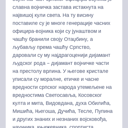
славна војничка застава истакнута на
највишој кули света. На ту висину
поставиле су је многе генерације часних
официра-војника који су јунаштвом и
чашћу бранили своју Отаџбину, а
љубављу према чашћу Српство,
даровали су му најдрагоценији дијамант
људског рода – дијамант војничке части
на престолу врлина. У његове кристале
уписали су моралне, етичке и часне
вредности српског народа утемељене на
вредностима Светосавља, Косовског
култа и мита, Видовдана, духа Обилића,
Мишића, Његоша, Дучића, Тесле, Пупина
и других знаних и незнаних војсковођа,
научника, књижевника, спортиста.