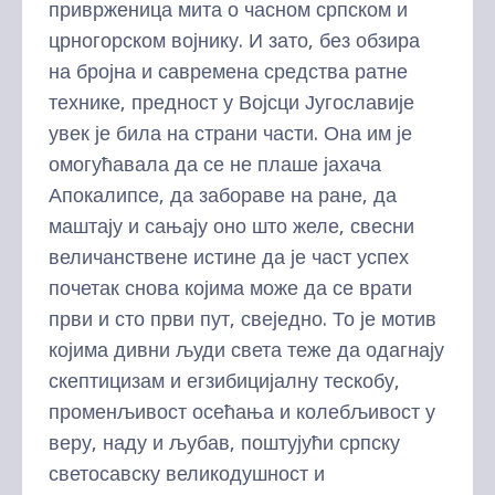
приврженица мита о часном српском и
црногорском војнику. И зато, без обзира
на бројна и савремена средства ратне
технике, предност у Војсци Југославије
увек је била на страни части. Она им је
омогућавала да се не плаше јахача
Апокалипсе, да забораве на ране, да
маштају и сањају оно што желе, свесни
величанствене истине да је част успех
почетак снова којима може да се врати
први и сто први пут, свеједно. То је мотив
којима дивни људи света теже да одагнају
скептицизам и егзибицијалну тескобу,
променљивост осећања и колебљивост у
веру, наду и љубав, поштујући српску
светосавску великодушност и