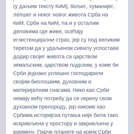
(у даљем тексту КиМ), бољег, хуманијег,
лепшег и неког новог живота Срба на
КиМ. Срби на КиМ, па и у осталим
деловима где живе, осећају
егзистенцијални страх, јер су под великим
теретом да у удаљеном сивилу успоставе
додир својег живота са царством
земаљским, царством људским, у коме би
Срби једнако успешно господарили
својим биолошким, духовним и
материјалним снагама. Нико као Срби
немају већу потребу да се окрену свом
духовном препороду, јер никоме као
Србима историјска путања није била тако
искривљена у простору и закривљена у
времену. Парче планете на којем Срби