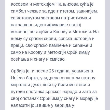
Косовом и Метохијом. Та њихова кућа је
симбол чежње за идентитетом, завичајем,
са истакнутом заставом патриотизма и
наглашене идентификације својој
вековној постојбини Косову и Метохији. На
њему су српски снови, српска историја и
преци, сво српско памћење и сећање и
само на Косову и Метохији Срби имају
осећања и снагу и смисао.
Србија је, и после 25 година, усамљена
Нојева барка, усидрена у општем потопу
морала и духа, који су били мостови и
путеви опстанка српског народа и зато за
свој опстанак Срби имају снагу и морају је
налазити још више у вери да у