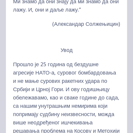
Ми знамо да они знају да ми знамо да они
лажу. И, они и даље лажу.”
(Александар Солжењицин)
Увод
Прошло је 25 година од бездушне
агресије НАТО-а, суровог бомбардовања
и не мање сурових ракетних удара по
Србији и Црној Гори. И ову годишњицу
обележавамо, као и сваке године до сада,
са нашим унутрашњим немирима који
попримају судбину неизвесности, можда
више неодређеног ишчекивања
решавања проблема на Косову и Метохији