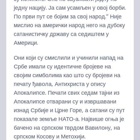
једну нацију. Ја сам усамљен у овој борби.
По први пут се бојим за свој народ.” Није
мислио на амерички народ него на дубоку
сатанистичку државу са седиштем у
Америци.
Они који су смислили и учинили напад на
Србе имали су идентичне бројеве на
својим симболима као што су бројеви на
печату ђавола, Антихриста у опису
Апокалипсе. Печати свих седам тајни из
Апокалипсе отварани су и извршавани
изнад Србије и Црне Горе, а сатани су пут
показале земље НАТО-а. Највише огња је
бачено на српском тврдом Вавилону, на
српском Косову и Метохији.