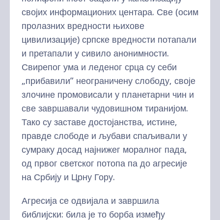
својих информационих центара. Све (осим
пролазних вредности њихове
цивилизације) српске вредности потапали
и претапали у сивило анонимности.
Свирепог ума и леденог срца су себи
„прибавили” неограничену слободу, своје
злочине промовисали у планетарни чин и
све завршавали чудовишном тиранијом.
Тако су заставе достојанства, истине,
правде слободе и љубави спаљивали у
сумраку досад најнижег моралног пада,
од првог светског потопа па до агресије
на Србију и Црну Гору.
Агресија се одвијала и завршила
библијски: била је то борба између