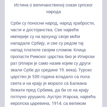
Истина о величанственој снази српског
народа
Срби су поносни народ, народ храбрости,
части и достојанства. Све највеће
империје су на врхунцу своје моћи
нападале Србију, и све су редом тај
напад платиле својим сломом. Клица
пропасти Римског царства био је Илирски
рат (Илири је само назив којим су други
звали Србе до средине 19. века). Турско
царство је 500 година владало са пола
света и на крају је морало са Балкана
бежати пред Србима, да би се на крају
потпуно урушило. Аустро-Угарска, највећа
европска царевина, 1914. са великом