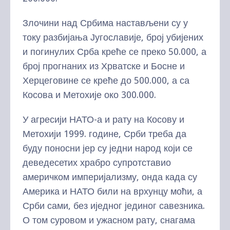
Злочини над Србима настављени су у
току разбијања Југославије, број убијених
и погинулих Срба креће се преко 50.000, а
број прогнаних из Хрватске и Босне и
Херцеговине се креће до 500.000, а са
Косова и Метохије око 300.000.
У агресији НАТО-а и рату на Косову и
Метохији 1999. године, Срби треба да
буду поносни јер су једни народ који се
деведесетих храбро супротставио
америчком империјализму, онда када су
Америка и НАТО били на врхунцу моћи, а
Срби сами, без иједног јединог савезника.
О том суровом и ужасном рату, снагама