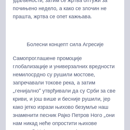
удаљености, затим се жртва оптужи за
почињено недело, а како се злочин не
прашта, жртва се опет кажњава.
Болесни концепт сила Агресије
Самопроглашене промоције
глобализације и универзалних вредности
немилосрдно су рушили мостове,
запречавали токове река, а затим
„генијално” утврђивали да су Срби за све
криви, и још више и бесније рушили, јер
како јетко изрази њихово безумље наш
знаменити песник Рајко Петров Ного „они
нам никад неће опростити њихове