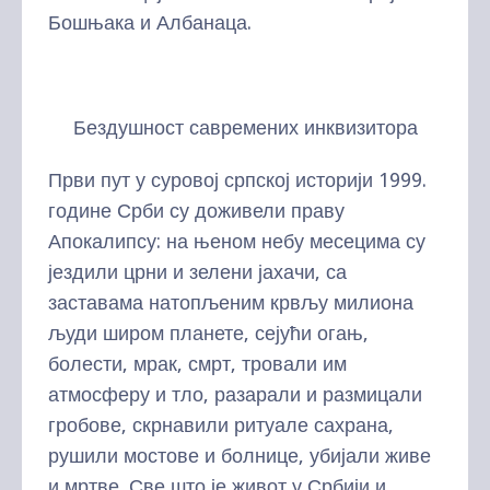
Бошњака и Албанаца.
Бездушност савремених инквизитора
Први пут у суровој српској историји 1999.
године Срби су доживели праву
Апокалипсу: на њеном небу месецима су
јездили црни и зелени јахачи, са
заставама натопљеним крвљу милиона
људи широм планете, сејући огањ,
болести, мрак, смрт, тровали им
атмосферу и тло, разарали и размицали
гробове, скрнавили ритуале сахрана,
рушили мостове и болнице, убијали живе
и мртве. Све што је живот у Србији и