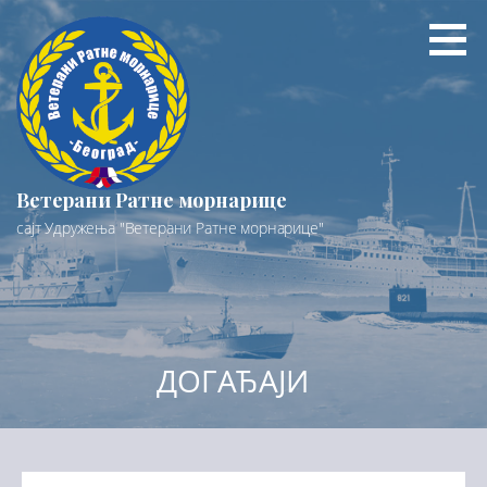
Preskoči
na
sadržaj
Ветерани Ратне морнарице
сајт Удружења "Ветерани Ратне морнарице"
ДОГАЂАЈИ