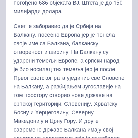
погођено 686 објеката ВЈ. Штета је до 150
милијарди долара.
Свет је заборавио да је Србија на
Балкану, посебно Европа јер је понела
своје име са Балкана, балканску
отвореност и ширину. На Балкану су
ударени темељи Европе, а српски народ
је био носилац тих темеља јер је после
Првог светског рата ујединио све Словене
на Балкану, а разбијањем Југославије на
том простору створио нове државе на
српској територији: Словенију, Хрватску,
Босну и Херцеговину, Северну
Македонију и Црну Гору. И друге
савремене државе Балкана имају свој