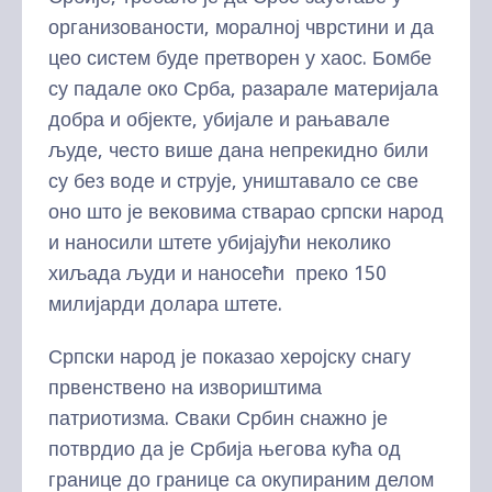
организованости, моралној чврстини и да
цео систем буде претворен у хаос. Бомбе
су падале око Срба, разарале материјала
добра и објекте, убијале и рањавале
људе, често више дана непрекидно били
су без воде и струје, уништавало се све
оно што је вековима стварао српски народ
и наносили штете убијајући неколико
хиљада људи и наносећи преко 150
милијарди долара штете.
Српски народ је показао херојску снагу
првенствено на извориштима
патриотизма. Сваки Србин снажно је
потврдио да је Србија његова кућа од
границе до границе са окупираним делом