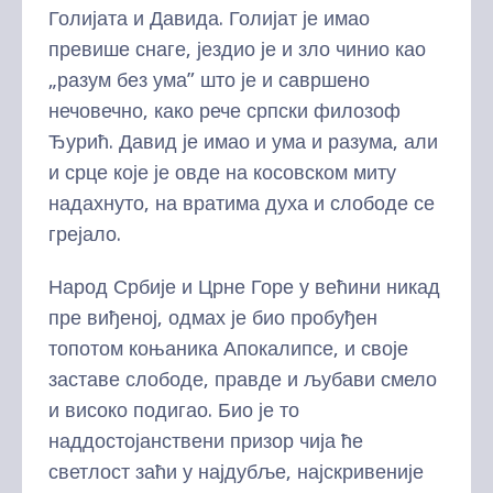
Голијата и Давида. Голијат је имао
превише снаге, јездио је и зло чинио као
„разум без ума” што је и савршено
нечовечно, како рече српски филозоф
Ђурић. Давид је имао и ума и разума, али
и срце које је овде на косовском миту
надахнуто, на вратима духа и слободе се
грејало.
Народ Србије и Црне Горе у већини никад
пре виђеној, одмах је био пробуђен
топотом коњаника Апокалипсе, и своје
заставе слободе, правде и љубави смело
и високо подигао. Био је то
наддостојанствени призор чија ће
светлост заћи у најдубље, најскривеније