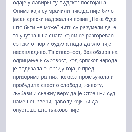
одаје у лавиринту људског постојања.
Онима који су мрачили никада није било
јасан српски надреални позив „Нека буде
што бити не може” нити су разумели да је
то унутрашња снага којом се разгоревао
српски отпор и будила нада да зло није
несавладиво. Та стварност, без обзира на
одрицање и суровост, код српског народа
је подизала енергију која је пред
призорима ратних пожара прокључала и
пробудила свест о слободи, животу,
љубави и снажну веру да је Страшни суд
намењен звери, ђаволу који би да
опустоше што њихово није.