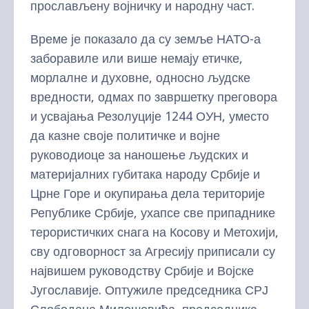
прослављену војничку и народну част.
Време је показало да су земље НАТО-а
заборавиле или више немају етичке,
морлалне и духовне, односно људске
вредности, одмах по завршетку преговора
и усвајања Резолуције 1244 ОУН, уместо
да казне своје политичке и војне
руководиоце за наношење људских и
материјалних губитака народу Србије и
Црне Горе и окупирања дела територије
Републике Србије, ухапсе све припаднике
терористичких снага на Косову и Метохији,
сву одговорност за Агресију приписали су
највишем руководству Србије и Војске
Југославије. Оптужиле председника СРЈ