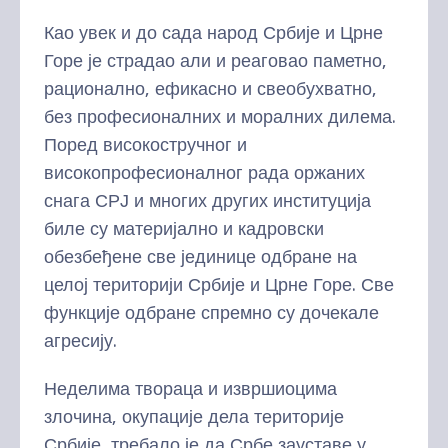
Као увек и до сада народ Србије и Црне
Горе је страдао али и реаговао паметно,
рационално, ефикасно и свеобухватно,
без професионалних и моралних дилема.
Поред високостручног и
високопрофесионалног рада оржаних
снага СРЈ и многих других институција
биле су материјално и кадровски
обезбеђене све јединице одбране на
целој територији Србије и Црне Горе. Све
функције одбране спремно су дочекале
агресију.
Неделима твораца и извршиоцима
злочина, окупације дела територије
Србије, требало је да Србе зауставе у