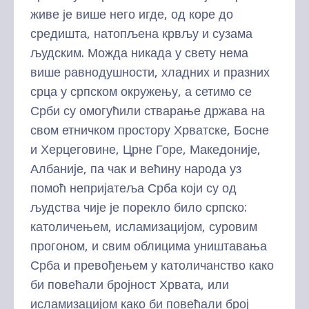
живе је више него игде, од коре до
средишта, натопљена крвљу и сузама
људским. Можда никада у свету нема
више равнодушности, хладних и празних
срца у српском окружењу, а сетимо се
Срби су омогућили стварање држава на
свом етничком простору Хрватске, Босне
и Херцеговине, Црне Горе, Македоније,
Албаније, па чак и већину народа уз
помоћ непријатеља Срба који су од
људства чије је порекло било српско:
католичењем, исламизацијом, суровим
прогоном, и свим облицима уништавања
Срба и превођењем у католичанство како
би повећали бројност Хрвата, или
исламизацијом како би повећали број