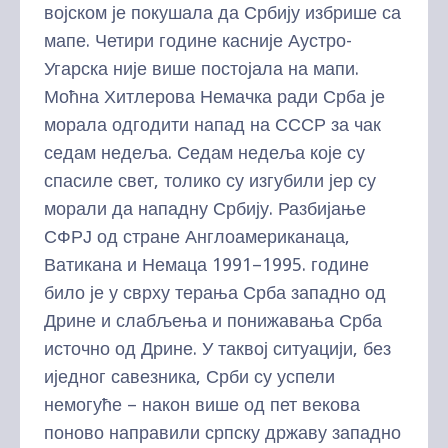
војском је покушала да Србију избрише са
мапе. Четири године касније Аустро-
Угарска није више постојала на мапи.
Моћна Хитлерова Немачка ради Срба је
морала одгодити напад на СССР за чак
седам недеља. Седам недеља које су
спасиле свет, толико су изгубили јер су
морали да нападну Србију. Разбијање
СФРЈ од стране Англоамериканаца,
Ватикана и Немаца 1991–1995. године
било је у сврху терања Срба западно од
Дрине и слабљења и понижавања Срба
источно од Дрине. У таквој ситуацији, без
иједног савезника, Срби су успели
немогуће – након више од пет векова
поново направили српску државу западно