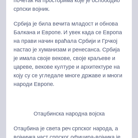
почетак на просторима које је ослободио
српски војник.
Србија је била вечита младост и обнова
Балкана и Европе. И увек када се Европа
на прави начин враћала Србији и Грчкој
настао је хуманизам и ренесанса. Србија
је имала своје векове, своје краљеве и
цареве, векове културе и архитектуре на
коју су се угледале многе државе и многи
народи Европе.
Отаџбинска народна војска
Отаџбина је света реч српског народа, а
војничка част српског официра-војника је