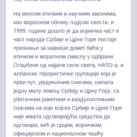
На многим етичким и научним законима,
као моралном облику људске свести, и
1999. године дошло је да војничка част и
част народа Србије и Црне Горе постаје
признање за највиши домет бића у
етичком и моралном смислу у одбрани
Отаџбине од најјаче силе света, НАТО-а, и
албанске терористичке групације која је
први пут, уједињеним снагама, напала
једну малу земљу Србију и Црну Гору, са
убитачним ракетним и ваздухопловним
снагама на које војска Србије и Црне Горе
није имала одговарајућа средства да
одговара, већ је срцем, војничком,
официрском и националном чашћу