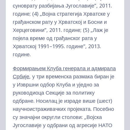
суноврату разбијања Југославије“, 2011.
године; (4) „Војна стратегија Хрватске у
грађанском рату у Хрватској и Босни и
Херцеговини“, 2011. године; (5) „Лаж је
појела време од грађанског рата у
Хрватској 1991–1995. године“, 2013.
године.
Формирањем Клуба генерала и адмирала
Србије
, у три временска размака биран је
у Извршни одбор Клуба и уједно за
руководиоца Секције за политику
одбране. Носилац је израде више (шест)
научноистраживачких пројеката. Посебно
су значајни округли столови: „Војска
Југославије у одбрани од агресије НАТО