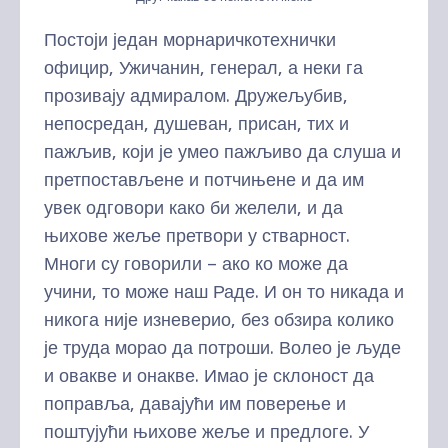
Постоји један морнаричкотехнички
официр, Ужичанин, генерал, а неки га
прозивају адмиралом. Дружељубив,
непосредан, душеван, присан, тих и
пажљив, који је умео пажљиво да слуша и
претпостављене и потчињене и да им
увек одговори како би желели, и да
њихове жеље претвори у стварност.
Многи су говорили – ако ко може да
учини, то може наш Раде. И он то никада и
никога није изневерио, без обзира колико
је труда морао да потроши. Волео је људе
и овакве и онакве. Имао је склоност да
поправља, давајући им поверење и
поштујући њихове жеље и предлоге. У