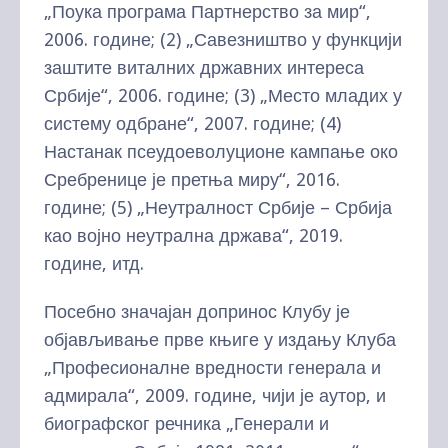
„Поука програма Партнерство за мир“,
2006. године; (2) „Савезништво у функцији
заштите виталних државних интереса
Србије“, 2006. године; (3) „Место младих у
систему одбране“, 2007. године; (4)
Настанак псеудоеволуционе кампање око
Сребренице је претња миру“, 2016.
године; (5) „Неутралност Србије – Србија
као војно неутрална држава“, 2019.
године, итд.
Посебно значајан допринос Клубу је
објављивање прве књиге у издању Клуба
„Професионалне вредности генерала и
адмирала“, 2009. године, чији је аутор, и
биографског речника „Генерали и