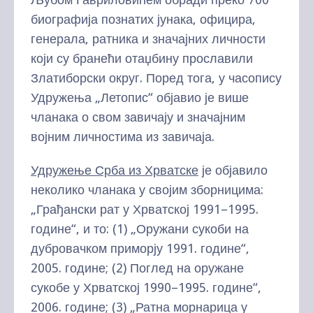
биографија познатих јунака, официра,
генерала, ратника и значајних личности
који су бранећи отаџбину прославили
Златиборски округ. Поред тога, у часопису
Удружења „Летопис“ објавио је више
чланака о свом завичају и значајним
војним личностима из завичаја.
Удружење Срба из Хрватске
је објавило
неколико чланака у својим зборницима:
„Грађански рат у Хрватској 1991–1995.
године“, и то: (1) „Оружани сукоби на
дубровачком приморју 1991. године“,
2005. године; (2) Поглед на оружане
сукобе у Хрватској 1990–1995. године“,
2006. године; (3) „Ратна морнарица у