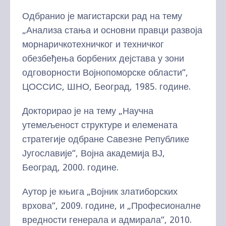
Одбранио је магистарски рад на тему
„Анализа стања и основни правци развоја
морнаричкотехничког и техничког
обезбеђења борбених дејстава у зони
одговорности Војнопоморске области“,
ЦОССИС, ШНО, Београд, 1985. године.
Докторирао је на тему „Научна
утемељеност структуре и елемената
стратегије одбране Савезне Републике
Југославије“, Војна академија ВЈ,
Београд, 2000. године.
Аутор је књига „Војник златиборских
врхова“, 2009. године, и „Професионалне
вредности генерала и адмирала“, 2010.