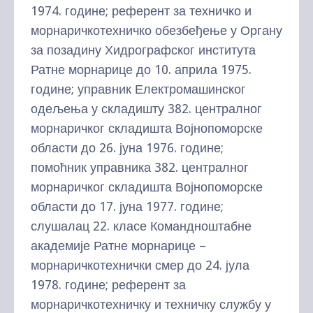
1974. године; референт за техничко и
морнаричкотехничко обезбеђење у Органу
за позадину Хидрографског института
Ратне морнарице до 10. априла 1975.
године; управник Електромашинског
одељења у складишту 382. централног
морнаричког складишта Војнопоморске
области до 26. јуна 1976. године;
помоћник управника 382. централног
морнаричког складишта Војнопоморске
области до 17. јуна 1977. године;
слушалац 22. класе Командноштабне
академије Ратне морнарице –
морнаричкотехнички смер до 24. јула
1978. године; референт за
морнаричкотехничку и техничку службу у