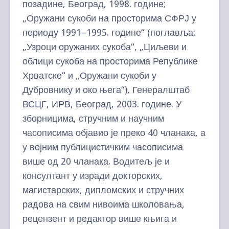
позадине, Београд, 1998. године;
„Оружани сукоби на просторима СФРЈ у
периоду 1991–1995. године“ (поглавља:
„Узроци оружаних сукоба“, „Циљеви и
облици сукоба на просторима Републике
Хрватске“ и „Оружани сукоби у
Дубровнику и око њега“), Генералштаб
ВСЦГ, ИРВ, Београд, 2003. године. У
зборницима, стручним и научним
часописима објавио је преко 40 чланака, а
у војним публицистичким часописима
више од 20 чланака. Водитељ је и
консултант у изради докторских,
магистарских, дипломских и стручних
радова на свим нивоима школовања,
рецензент и редактор више књига и