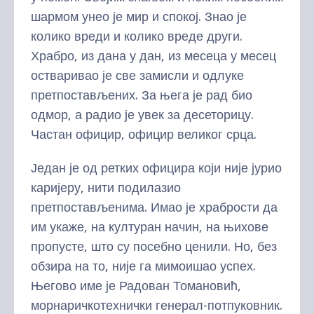
шармом унео је мир и спокој. Знао је
колико вреди и колико вреде други.
Храбро, из дана у дан, из месеца у месец
остваривао је све замисли и одлуке
претпостављених. За њега је рад био
одмор, а радио је увек за десеторицу.
Частан официр, официр великог срца.
Један је од ретких официра који није јурио
каријеру, нити подилазио
претпостављенима. Имао је храбрости да
им укаже, на културан начин, на њихове
пропусте, што су посебно ценили. Но, без
обзира на то, није га мимоишао успех.
Његово име је Радован Томановић,
морнаричкотехнички генерал-потпуковник.