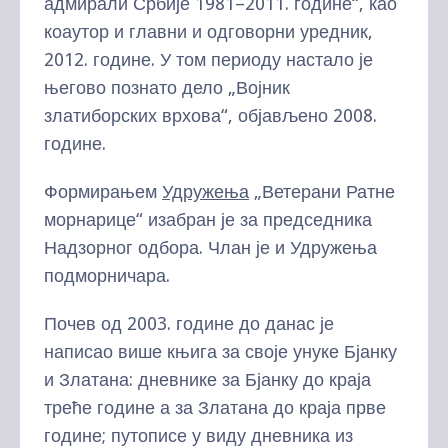
адмирали Србије 1981–2011. године“, као
коаутор и главни и одговорни уредник,
2012. године. У том периоду настало је
његово познато дело „Војник
златиборских врхова“, објављено 2008.
године.
Формирањем
Удружења
„Ветерани Ратне
морнарице“ изабран је за председника
Надзорног одбора. Члан је и Удружења
подморничара.
Почев од 2003. године до данас је
написао више књига за своје унуке Бјанку
и Златана: дневнике за Бјанку до краја
треће године а за Златана до краја прве
године; путописе у виду дневника из