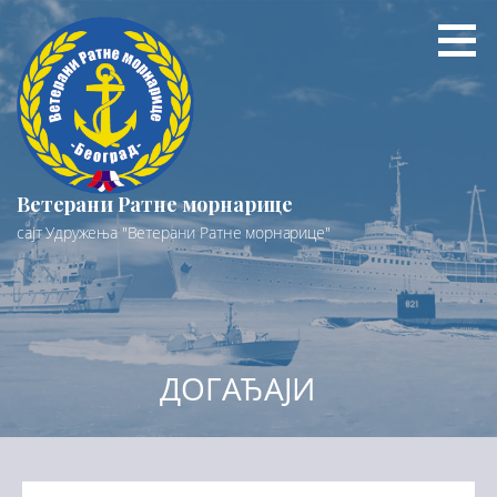
Preskoči
na
sadržaj
Ветерани Ратне морнарице
сајт Удружења "Ветерани Ратне морнарице"
ДОГАЂАЈИ