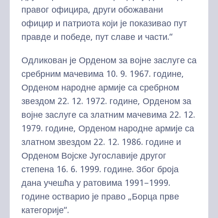
правог официра, други обожавани
официр и патриота који је показивао пут
правде и победе, пут славе и части.“
Одликован је Орденом за војне заслуге са
сребрним мачевима 10. 9. 1967. године,
Орденом народне армије са сребрном
звездом 22. 12. 1972. године, Орденом за
војне заслуге са златним мачевима 22. 12.
1979. године, Орденом народне армије са
златном звездом 22. 12. 1986. године и
Орденом Војске Југославије другог
степена 16. 6. 1999. године. Због броја
дана учешћа у ратовима 1991–1999.
године остварио је право „Борца прве
категорије“.