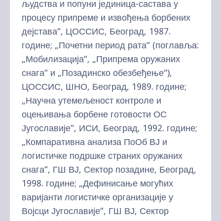
људства и попуни јединица-састава у
процесу припреме и извођења борбених
дејстава“, ЦОССИС, Београд, 1987.
године; „Почетни период рата“ (поглавља:
„Мобилизација“, „Припрема оружаних
снага“ и „Позадинско обезбеђење“),
ЦОССИС, ШНО, Београд, 1989. године;
„Научна утемељеност контроле и
оцењивања борбене готовости ОС
Југославије“, ИСИ, Београд, 1992. године;
„Компаративна анализа ПоОб ВЈ и
логистичке подршке страних оружаних
снага“, ГШ ВЈ, Сектор позадине, Београд,
1998. године; „Дефинисање могућих
варијанти логистичке организације у
Војсци Југославије“, ГШ ВЈ, Сектор