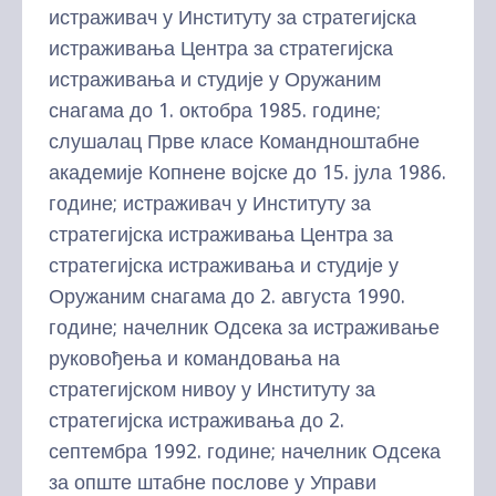
истраживач у Институту за стратегијска
истраживања Центра за стратегијска
истраживања и студије у Оружаним
снагама до 1. октобра 1985. године;
слушалац Прве класе Командноштабне
академије Копнене војске до 15. јула 1986.
године; истраживач у Институту за
стратегијска истраживања Центра за
стратегијска истраживања и студије у
Оружаним снагама до 2. августа 1990.
године; начелник Одсека за истраживање
руковођења и командовања на
стратегијском нивоу у Институту за
стратегијска истраживања до 2.
септембра 1992. године; начелник Одсека
за опште штабне послове у Управи