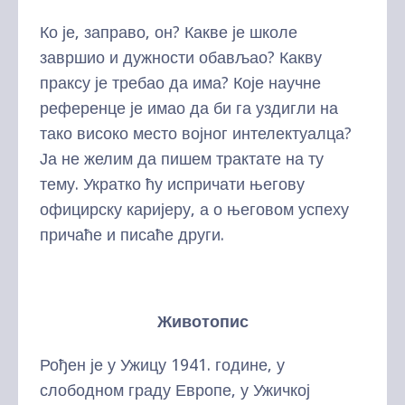
Ко је, заправо, он? Какве је школе
завршио и дужности обављао? Какву
праксу је требао да има? Које научне
референце је имао да би га уздигли на
тако високо место војног интелектуалца?
Ја не желим да пишем трактате на ту
тему. Укратко ћу испричати његову
официрску каријеру, а о његовом успеху
причаће и писаће други.
Животопис
Рођен је у Ужицу 1941. године, у
слободном граду Европе, у Ужичкој