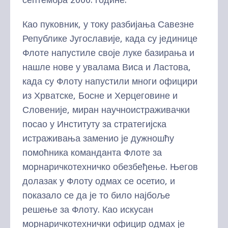
Као пуковник, у току разбијања Савезне
Републике Југославије, када су јединице
Флоте напустиле своје луке базирања и
нашле нове у увалама Виса и Ластова,
када су Флоту напустили многи официри
из Хрватске, Босне и Херцеговине и
Словеније, миран научноистраживачки
посао у Институту за стратегијска
истраживања заменио је дужношћу
помоћника команданта Флоте за
морнаричкотехничко обезбеђење. Његов
долазак у Флоту одмах се осетио, и
показало се да је то било најбоље
решење за Флоту. Као искусан
морнаричкотехнички официр одмах је