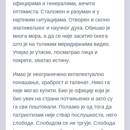
официрима и генералима, вечити
оптимиста. Сталожен и разуман и у
најтежим ситуацијама. Отворен и силно
знатижељног и научног духа. Обишао је
многа мора, а да се није заситио онога
што је на толиким меридијанима видео.
Упијао је утиске, посматрао лица и
покрете, хватао истину.
Имао је неограничено интелектуално
понашање, храброст и таленат. Нико га
није могао купити. Био је официр који је
био увек на страни потчињених и зато су
га сви поштовали. Полазио је од тога да
патриотизам није ствар послушности, него
слободе. Слободом се не тргује. Слобода