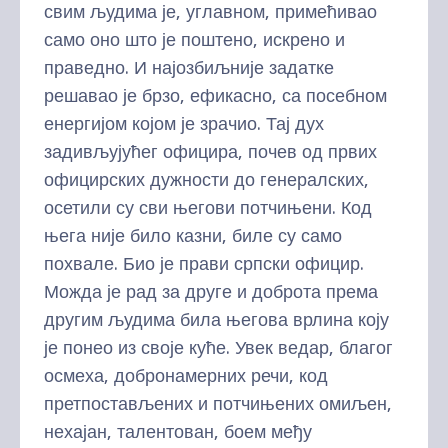
свим људима је, углавном, примећивао
само оно што је поштено, искрено и
праведно. И најозбиљније задатке
решавао је брзо, ефикасно, са посебном
енергијом којом је зрачио. Тај дух
задивљујућег официра, почев од првих
официрских дужности до генералских,
осетили су сви његови потчињени. Код
њега није било казни, биле су само
похвале. Био је прави српски официр.
Можда је рад за друге и доброта према
другим људима била његова врлина коју
је понео из своје куће. Увек ведар, благог
осмеха, добронамерних речи, код
претпостављених и потчињених омиљен,
нехајан, талентован, боем међу