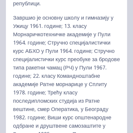
републици.
Завршио је основну школу и гимназију у
Ужицу 1961. године; 13. класу
Морнаричкотехничке академије у Пули
1964. године; Стручно специјалистички
курс АБХО у Пули 1964. године; Стручно
специјалистички курс преобуке за бродове
типа ракетни чамац (РЧ) у Пули 1967.
године; 22. класу Командноштабне
академије Ратне морнарице у Сплиту
1978. године; Трећу класу
последипломских студија из Ратне
вештине, смер Оператика, у Београду
1982. године; Виши курс општенародне
одбране и друштвене самозаштите у