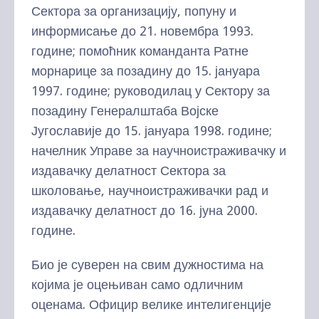
Сектора за организацију, попуну и
информисање до 21. новембра 1993.
године; помоћник команданта Ратне
морнарице за позадину до 15. јануара
1997. године; руководилац у Сектору за
позадину Генералштаба Војске
Југославије до 15. јануара 1998. године;
начелник Управе за научноистраживачку и
издавачку делатност Сектора за
школовање, научноистраживачки рад и
издавачку делатност до 16. јуна 2000.
године.
Био је суверен на свим дужностима на
којима је оцењиван само одличним
оценама. Официр велике интелигенције