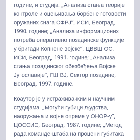
године, и студија: „Анализа стања теорије
контроле и оцењивања борбене готовости
оружаних снага СФРЈ“, ИСИ, Београд,
1990. године; „Анализа информационих
потреба оперативно позадинске функције
у бригади Копнене војске“, ЦВВШ ОС,
ИСИ, Београд, 1991. године; „Анализа
стања позадинског обезбеђења Војске
Југославије“, ГШ ВЈ, Сектор позадине,
Београд, 1997. године.
Коаутор је у истраживачким и научним
студијама: „Могући губици људства,
наоружања и војне опреме у ОНОР-у“,
ЦОССИС, Београд, 1987. године; „Метод
рада команде-штаба на процени губитака