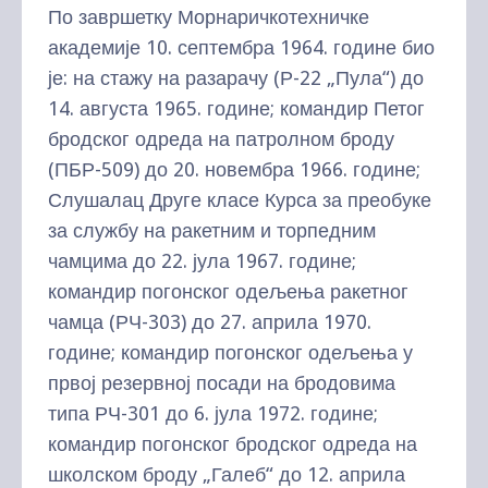
По завршетку Морнаричкотехничке
академије 10. септембра 1964. године био
је: на стажу на разарачу (Р-22 „Пула“) до
14. августа 1965. године; командир Петог
бродског одреда на патролном броду
(ПБР-509) до 20. новембра 1966. године;
Слушалац Друге класе Курса за преобуке
за службу на ракетним и торпедним
чамцима до 22. јула 1967. године;
командир погонског одељења ракетног
чамца (РЧ-303) до 27. априла 1970.
године; командир погонског одељења у
првој резервној посади на бродовима
типа РЧ-301 до 6. јула 1972. године;
командир погонског бродског одреда на
школском броду „Галеб“ до 12. априла