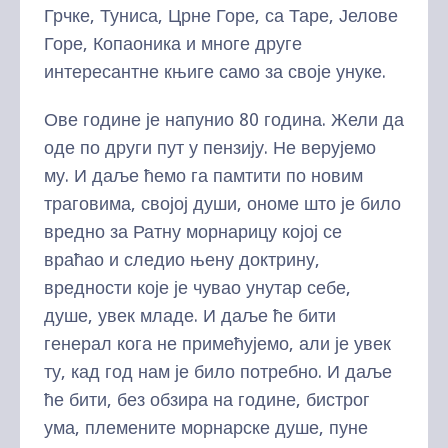
Грчке, Туниса, Црне Горе, са Таре, Јелове
Горе, Копаоника и многе друге
интересантне књиге само за своје унуке.
Ове године је напунио 80 година. Жели да
оде по други пут у пензију. Не верујемо
му. И даље ћемо га памтити по новим
траговима, својој души, ономе што је било
вредно за Ратну морнарицу којој се
враћао и следио њену доктрину,
вредности које је чувао унутар себе,
душе, увек младе. И даље ће бити
генерал кога не примећујемо, али је увек
ту, кад год нам је било потребно. И даље
ће бити, без обзира на године, бистрог
ума, племените морнарске душе, пуне