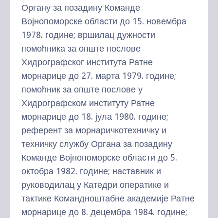
Органу за позадину Команде
Војнопоморске области до 15. новембра
1978. године; вршилац дужности
помоћника за опште послове
Хидрографског института Ратне
морнарице до 27. марта 1979. године;
помоћник за опште послове у
Хидрографском институту Ратне
морнарице до 18. јула 1980. године;
референт за морнаричкотехничку и
техничку службу Органа за позадину
Команде Војнопоморске области до 5.
октобра 1982. године; наставник и
руководилац у Катедри оператике и
тактике Командноштабне академије Ратне
морнарице до 8. децембра 1984. године;