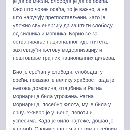
је да се мисли, слобода је да се осећа.
Оно што човек осећа, то је важно, а не
што наручују претпостављени. Зато је
уложио сву енергију да заштити слободу
од силника и моћника. Борио се за
остваривање националног идентитета,
захтевајући његову модернизацију и
поштовање трајних националних циљева.
Био је срећан у слободи, слободан у
срећи, показао је велику храброст када је
његова домовина, отаџбина и Ратна
морнарица била угрожена. Ратна
морнарица, посебно Флота, му је била у
срцу. Уживао је у њеној лепоти и
успесима. Када је било најтеже, дошао је
у помоћ. Својим знањем и неким посебним