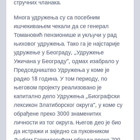
стручних чланака.
Многа удружења су са посебним
ишчекивањем чекали да се генерал
Томановић пензионише и укључи у рад
њиховог удружења. Тако га је најстарије
удружење у Београду, „Удружење
Ужичана у Београду“, одмах изабрало у
Председништво Удружења у коме је
радио 18 година. У том периоду, по
његовом пројекту реализовано је
капитално дело Удружења „Биографски
лексикон Златиборског округа“, у коме су
обрађене преко 3000 знаменитих
личности из тог округа. Његов део је био
да истражи и заједно са пуковником
Љубом Гавриловићем обради преко 700