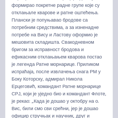
формирао покретне радне групе које су
отклањале кварове и ратне оштећења.
Плански је попуњавао бродове са
потребним средствима, а за изненадне
потребе на Вису и Ластову оформио је
мешовита складишта. Свакодневном
бригом за исправност бродова и
ефикасним отклањањем кварова постао
је легенда Ратне морнарице. Приликом
испраћаја, после извлачења снага РМ у
Боку Которску, адмирал Никола
Ерцеговић, командант Ратне морнарице
СРЈ, који је уједно био и командант Флоте,
је рекао: „Када је дошао у октобру на о.
Вис, били смо сви срећни, јер је дошао
официр стручњак и научник, друг и