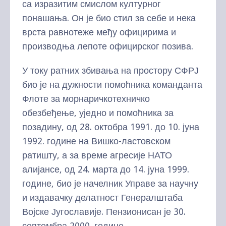
са изразитим смислом културног
понашања. Он је био стил за себе и нека
врста равнотеже међу официрима и
производња лепоте официрског позива.
У току ратних збивања на простору СФРЈ
био је на дужности помоћника команданта
Флоте за морнаричкотехничко
обезбеђење, уједно и помоћника за
позадину, од 28. октобра 1991. до 10. јуна
1992. године на Вишко-ластовском
ратишту, а за време агресије НАТО
алијансе, од 24. марта до 14. јуна 1999.
године, био је начелник Управе за научну
и издавачку делатност Генералштаба
Војске Југославије. Пензионисан је 30.
септембра 2000. године.