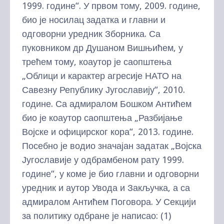
1999. године“. У првом тому, 2009. године,
био је носилац задатка и главни и
одговорни уредник Зборника. Са
пуковником др Душаном Вишњићем, у
трећем тому, коаутор је саопштења
„Облици и карактер агресије НАТО на
Савезну Републику Југославију“, 2010.
године. Са адмиралом Бошком Антићем
био је коаутор саопштења „Разбијање
Војске и официрског кора“, 2013. године.
Посебно је водио значајан задатак „Војска
Југославије у одбрамбеном рату 1999.
године“, у коме је био главни и одговорни
уредник и аутор Увода и Закључка, а са
адмиралом Антићем Поговора. У Секцији
за политику одбране је написао: (1)