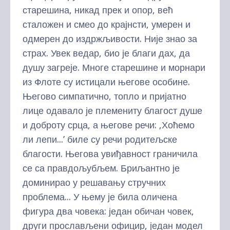
старешина, никад прек и опор, већ
сталожен и смео до крајнсти, умерен и
одмерен до издржљивости. Није знао за
страх. Увек ведар, био је благи дах, да
душу загреје. Многе старешине и морнари
из Флоте су истицали његове особине.
Његово симпатично, топло и пријатно
лице одавало је племениту благост душе
и доброту срца, а његове речи: ‚Хоћемо
ли лепи...’ биле су речи родитељске
благости. Његова увиђавност граничила
се са правдољубљем. Бриљантно је
доминирао у решавању стручних
проблема... У њему је била оличена
фигура два човека: један обичан човек,
други прослављени официр, један модел