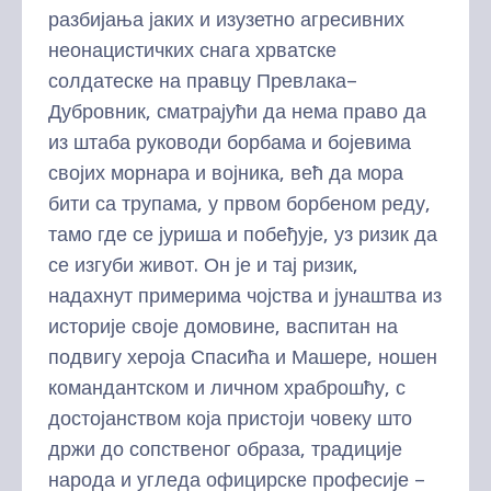
разбијања јаких и изузетно агресивних
неонацистичких снага хрватске
солдатеске на правцу Превлака–
Дубровник, сматрајући да нема право да
из штаба руководи борбама и бојевима
својих морнара и војника, већ да мора
бити са трупама, у првом борбеном реду,
тамо где се јуриша и побеђује, уз ризик да
се изгуби живот. Он је и тај ризик,
надахнут примерима чојства и јунаштва из
историје своје домовине, васпитан на
подвигу хероја Спасића и Машере, ношен
командантском и личном храброшћу, с
достојанством која пристоји човеку што
држи до сопственог образа, традиције
народа и угледа официрске професије –