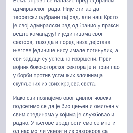
Бока. Управо се налазио пред одбраном
адмиралског рада. Није стигао да
теоретски одбрани тај рад, али наш Крсто
је свој адмиралски рад одбранио у пракси
вешто командујући јединицама свог
сектора, тако да и поред низа дејстава
његове јединице нису имале погинулих, а
сви задаци су успешно извршени. Први
војник бококоторског сектора је и први пао
у борби против усташких злочинаца
скупљених из свих крајева света.
Иако сви познајемо овог дивног човека,
подсетимо се да је био цењен и омиљен у
свим срединама у којима је службовао и
радио. У његове вредности смо се многи
од нас могли уверити из разговора са