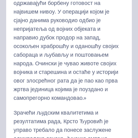
одржавајући борбену готовост на
највишем нивоу. У операцији којом је
сјајно данима руководио одбио је
непријатеља од војних објеката и
направио дубок продор на запад,
осокољен храброшћу и оданошћу својих
сабораца и љубављу и поштовањем
народа. Очински је чувао животе својих
војника и старешина и остаће у историји
овог злосрећног рата да је пао као прва
жртва јединица којима је поуздано и
самопрегорно командовао.»
Зрачећи људским квалитетима и
резултатима рада, Крсто Ђуровић је
управо требало да понесе заслужене