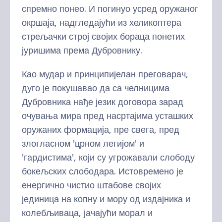
спремно понео. И погинуо усред оружаног
окршаја, надгледајући из хеликоптера
стрељачки строј својих бораца понетих
јуришима према Дубровнику.
Као мудар и принципијелан преговарач,
дуго је покушавао да са челницима
Дубровника нађе језик договора зарад
очувања мира пред насртајима усташких
оружаних формација, пре свега, пред
злогласном 'црном легијом' и
'гардистима', који су угрожавали слободу
бокељских слободара. Истовремено је
енергично чистио штабове својих
јединица на копну и мору од издајника и
колебљиваца, јачајући морал и