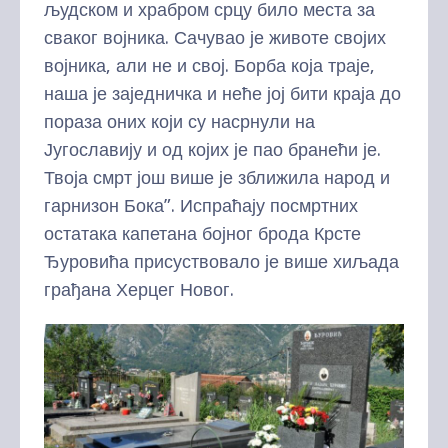
људском и храбром срцу било места за
сваког војника. Сачувао је животе својих
војника, али не и свој. Борба која траје,
наша је заједничка и неће јој бити краја до
пораза оних који су насрнули на
Југославију и од којих је пао бранећи је.
Твоја смрт још више је зближила народ и
гарнизон Бока”. Испраћају посмртних
остатака капетана бојног брода Крсте
Ђуровића присуствовало је више хиљада
грађана Херцег Новог.