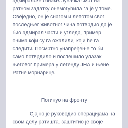
адмиралске ознаке. Јуначка смрт на
ратном задатку онемогућила га је у томе.
Свеједно, он је снагом и лепотом свог
последњег животног чина потврдио да је
био адмирал части и угледа, пример
онима који су га ожалили, који ће га
следити. Посмртно унапређење то би
само потврдило и поспешило улазак
његовог примера у легенду ЈНА и њене
Ратне морнарице.
Погинуо на фронту
Сјајно је руководио операцијама на
свом делу ратишта, заштитио је своје