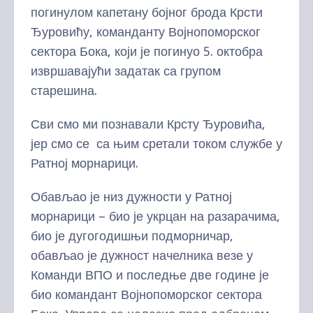
погинулом капетану бојног брода Крсти
Ђуровићу, команданту Војнопоморског
сектора Бока, који је погинуо 5. октобра
извршавајући задатак са групом
старешина.
Сви смо ми познавали Крсту Ђуровића,
јер смо се са њим сретали током службе у
Ратној морнарици.
Обављао је низ дужности у Ратној
морнарици – био је укрцан на разарачима,
био је дугогодишњи подморничар,
обављао је дужност начелника везе у
Команди ВПО и последње две године је
био командант Војнопоморског сектора