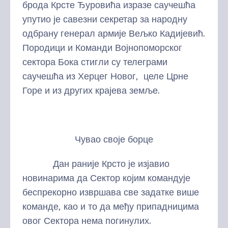
брода Крсте Ђуровића изразе саучешћа
упутио је савезни секретар за народну
одбрану генерал армије Вељко Кадијевић.
Породици и Команди Војнопоморског
сектора Бока стигли су телеграми
саучешћа из Херцег Новог, целе Црне
Горе и из других крајева земље.
Чувао своје борце
Дан раније Крсто је изјавио
новинарима да Сектор којим командује
беспрекорно извршава све задатке више
команде, као и то да међу припадницима
овог Сектора нема погинулих.