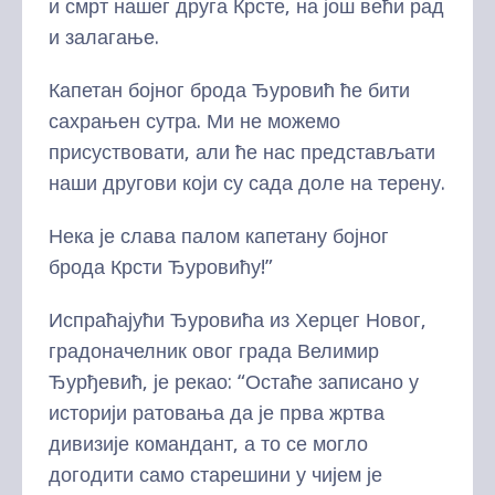
и смрт нашег друга Крсте, на још већи рад
и залагање.
Капетан бојног брода Ђуровић ће бити
сахрањен сутра. Ми не можемо
присуствовати, али ће нас представљати
наши другови који су сада доле на терену.
Нека је слава палом капетану бојног
брода Крсти Ђуровићу!”
Испраћајући Ђуровића из Херцег Новог,
градоначелник овог града Велимир
Ђурђевић, је рекао: “Остаће записано у
историји ратовања да је прва жртва
дивизије командант, а то се могло
догодити само старешини у чијем је