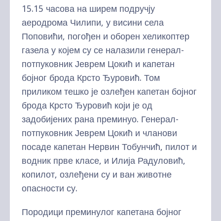
15.15 часова на ширем подручју
аеродрома Чилипи, у висини села
Поповићи, погођен и оборен хеликоптер
газела у којем су се налазили генерал-
потпуковник Јеврем Цокић и капетан
бојног брода Крсто Ђуровић. Том
приликом тешко је озлеђен капетан бојног
брода Крсто Ђуровић који је од
задобијених рана преминуо. Генерал-
потпуковник Јеврем Цокић и чланови
посаде капетан Нервин Тобунчић, пилот и
водник прве класе, и Илија Радуловић,
копилот, озлеђени су и ван животне
опасности су.
Породици преминулог капетана бојног