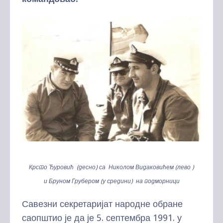
Крсто Ђуровић (десно) са Николом Видаковићем (лево )
и Бруном Грубером (у средини) на подморници
Савезни секретаријат народне обране
саопштио је да је 5. септембра 1991. у