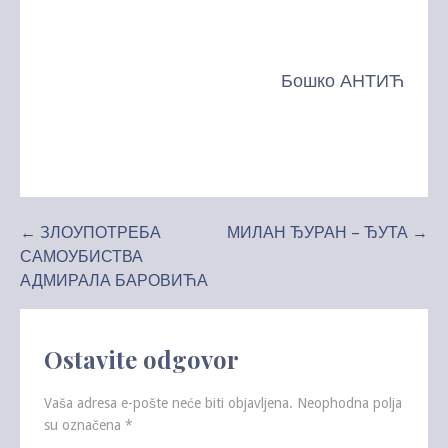
Бошко АНТИЋ
Kretanje
← ЗЛОУПОТРЕБА
МИЛАН ЂУРАН – ЂУТА →
САМОУБИСТВА
članka
АДМИРАЛА БАРОВИЋА
Ostavite odgovor
Vaša adresa e-pošte neće biti objavljena.
Neophodna polja
su označena
*