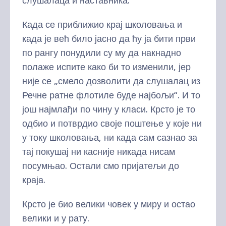
слушалаца и наставника.
Када се приближио крај школовања и
када је већ било јасно да ћу ја бити први
по рангу понудили су му да накнадно
полаже испите како би то изменили, јер
није се „смело дозволити да слушалац из
Речне ратне флотиле буде најбољи“. И то
још најмлађи по чину у класи. Крсто је то
одбио и потврдио своје поштење у које ни
у току школовања, ни када сам сазнао за
тај покушај ни касније никада нисам
посумњао. Остали смо пријатељи до
краја.
Крсто је био велики човек у миру и остао
велики и у рату.