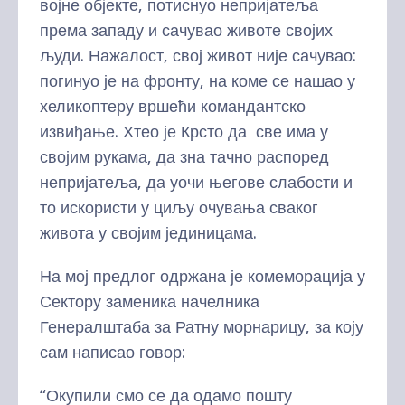
војне објекте, потиснуо непријатеља
према западу и сачувао животе својих
људи. Нажалост, свој живот није сачувао:
погинуо је на фронту, на коме се нашао у
хеликоптеру вршећи командантско
извиђање. Хтео је Крсто да све има у
својим рукама, да зна тачно распоред
непријатеља, да уочи његове слабости и
то искористи у циљу очувања сваког
живота у својим јединицама.
На мој предлог одржана је комеморација у
Сектору заменика начелника
Генералштаба за Ратну морнарицу, за коју
сам написао говор:
“Окупили смо се да одамо пошту