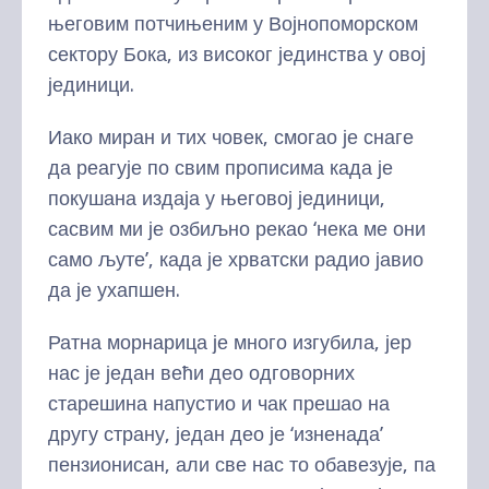
његовим потчињеним у Војнопоморском
сектору Бока, из високог јединства у овој
јединици.
Иако миран и тих човек, смогао је снаге
да реагује по свим прописима када је
покушана издаја у његовој јединици,
сасвим ми је озбиљно рекао ‘нека ме они
само љуте’, када је хрватски радио јавио
да је ухапшен.
Ратна морнарица је много изгубила, јер
нас је један већи део одговорних
старешина напустио и чак прешао на
другу страну, један део је ‘изненада’
пензионисан, али све нас то обавезује, па