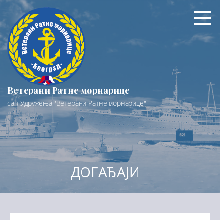
Preskoči
na
sadržaj
Ветерани Ратне морнарице
сајт Удружења "Ветерани Ратне морнарице"
ДОГАЂАЈИ