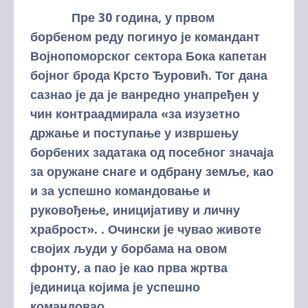
Пре 30 година, у првом
борбеном реду погинуо је командант
Војнопоморског сектора Бока капетан
бојног брода Крсто Ђуровић. Тог дана
сазнао је да је ванредно унапређен у
чин контраадмирала «за изузетно
држање и поступање у извршењу
борбених задатака од посебног значаја
за оружане снаге и одбрану земље, као
и за успешно командовање и
руковођење, иницијативу и личну
храброст». . Очински је чувао животе
својих људи у борбама на овом
фронту, а пао је као прва жртва
јединица којима је успешно
командовао.