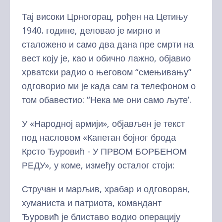
Тај високи Црногорац, рођен на Цетињу
1940. године, деловао је мирно и
сталожено и само два дана пре смрти на
вест коју је, као и обично лажно, објавио
хрватски радио о његовом “смењивању”
одговорио ми је када сам га телефоном о
том обавестио: “Нека ме они само љуте’.
У «Народној армији», објављен је текст
под насловом «Капетан бојног брода
Крсто Ђуровић - У ПРВОМ БОРБЕНОМ
РЕДУ», у коме, између осталог стоји:
Стручан и марљив, храбар и одговоран,
хуманиста и патриота, командант
Ђуровић је блиставо водио операцију