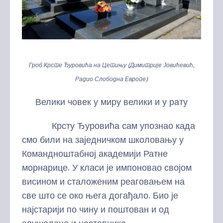
Гроб Крсте Ђуровића на Цетињу (Димитрије Јовићевић,
Радио Слободна Европе)
Велики човек у миру велики и у рату
Крсту Ђуровића сам упознао када
смо били на заједничком школовању у
Командноштабној академији Ратне
морнарице. У класи је импоновао својом
висином и сталоженим реаговањем на
све што се око њега догађало. Био је
најстарији по чину и поштован и од