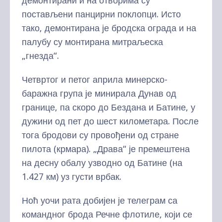
демонтирани и на отворима су
постављени панцирни поклопци. Исто
тако, демонтирана је бродска ограда и на
палубу су монтирана митраљеска
„гнезда“.
Четвртог и петог априла минерско-
баражна група је минирала Дунав од
границе, па скоро до Бездана и Батине, у
дужини од пет до шест километара. После
тога бродови су провођени од стране
пилота (крмара). „Драва“ је премештена
на десну обалу узводно од Батине (на
1.427 км) уз густи врбак.
Ноћ уочи рата добијен је телеграм са
командног брода Речне флотиле, који се