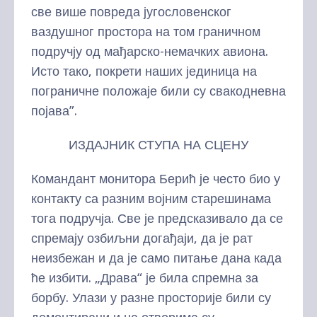
све више повреда југословенског
ваздушног простора на том граничном
подручју од мађарско-немачких авиона.
Исто тако, покрети наших јединица на
пограничне положаје били су свакодневна
појава”.
ИЗДАЈНИК СТУПА НА СЦЕНУ
Командант монитора Берић је често био у
контакту са разним војним старешинама
тога подручја. Све је предсказивало да се
спремају озбиљни догађаји, да је рат
неизбежан и да је само питање дана када
ће избити. „Драва“ је била спремна за
борбу. Улази у разне просторије били су