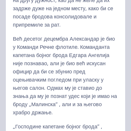
на другу дужност, као да не желе да их
задрже дуже на једном месту, како би се
посаде бродова консолидовале и
припремиле за рат.
Већ десетог децембра Александар је био
у Команди Речне флотиле. Команданта
капетана бојног брода Едгара Ангелија
није познавао, али је био већ искусан
официр да би се збунио пред
оцењивачким погледом при уласку у
његов салон. Одмах му је ставио до
знања да му је познат удес који је имао на
броду „Малинска“ , али и за његово
храбро држање.
„Господине капетане бојног брода” ,