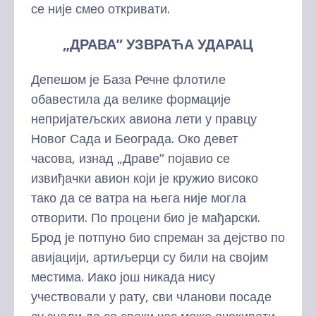
се није смео откривати.
„ДРАВА” УЗВРАЋА УДАРАЦ
Депешом је База Речне флотиле
обавестила да велике формације
непријатељских авиона лети у правцу
Новог Сада и Београда. Око девет
часова, изнад „Драве“ појавио се
извиђачки авион који је кружио високо
тако да се ватра на њега није могла
отворити. По процени био је мађарски.
Брод је потпуно био спреман за дејство по
авијацији, артиљерци су били на својим
местима. Иако још никада нису
учествовали у рату, сви чланови посаде