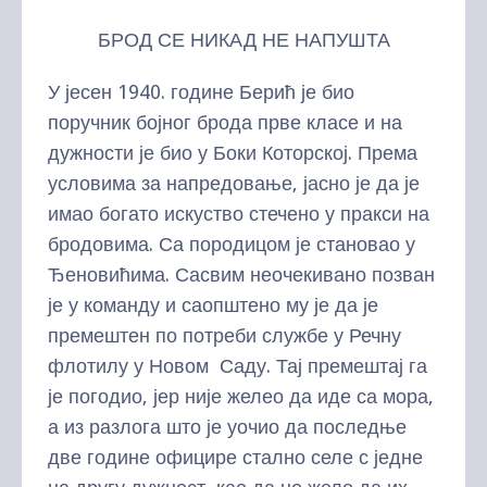
БРОД СЕ НИКАД НЕ НАПУШТА
У јесен 1940. године Берић је био
поручник бојног брода прве класе и на
дужности је био у Боки Которској. Према
условима за напредовање, јасно је да је
имао богато искуство стечено у пракси на
бродовима. Са породицом је становао у
Ђеновићима. Сасвим неочекивано позван
је у команду и саопштено му је да је
премештен по потреби службе у Речну
флотилу у Новом Саду. Тај премештај га
је погодио, јер није желео да иде са мора,
а из разлога што је уочио да последње
две године официре стално селе с једне