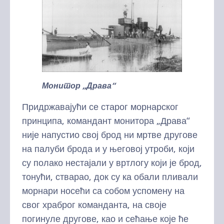
Монитор „Драва“
Придржавајући се старог морнарског
принципа, командант монитора „Драва“
није напустио свој брод ни мртве другове
на палуби брода и у његовој утроби, који
су полако нестајали у вртлогу који је брод,
тонући, стварао, док су ка обали пливали
морнари носећи са собом успомену на
свог храброг команданта, на своје
погинуле другове, као и сећање које ће