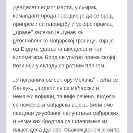
Двадесет седмог марта, у сумрак,
командант брода наредио је да се брод
припреми са пловидбу и ускоро прамац
„Драве“ засекао је Дунав ка
југословенско-мађарској граници, која је
од Ердута удаљена шесдесет и пет
километара. Брод се упутио према својој
позицији у складу са ратним планом.
„У пограничном сектору Мохача“ , сећа се
Банаух., „видели су се мађарски и
немачки војници, тачније речено, видела
се немачка и мађарска војска. Били смо
сведоци ужурбаног напуштања мађарских
и немачких бродова са шлеповима из
нашег дела Дунава. Сваким даном је било