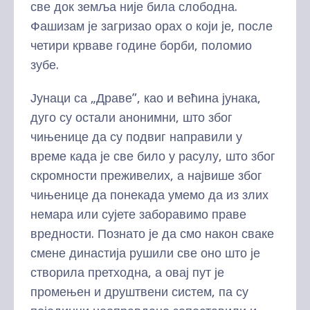
све док земља није била слободна.
Фашизам је загризао орах о који је, после
четири крваве године борби, поломио
зубе.
Јунаци са „Драве”, као и већина јунака,
дуго су остали анонимни, што због
чињенице да су подвиг направили у
време када је све било у расулу, што због
скромности преживелих, а највише због
чињенице да понекада умемо да из злих
немара или сујете заборавимо праве
вредности. Познато је да смо након сваке
смене династија рушили све оно што је
створила претходна, а овај пут је
промењен и друштвени систем, па су