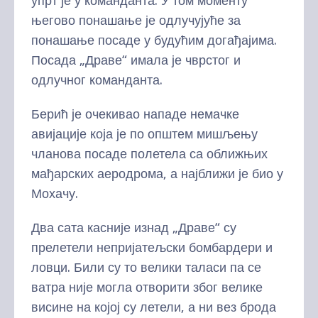
упрт је у команданта. У том моменту
његово понашање је одлучујуће за
понашање посаде у будућим догађајима.
Посада „Драве“ имала је чврстог и
одлучног команданта.
Берић је очекивао нападе немачке
авијације која је по општем мишљењу
чланова посаде полетела са оближњих
мађарских аеродрома, а најближи је био у
Мохачу.
Два сата касније изнад „Драве“ су
прелетели непријатељски бомбардери и
ловци. Били су то велики таласи па се
ватра није могла отворити због велике
висине на којој су летели, а ни вез брода