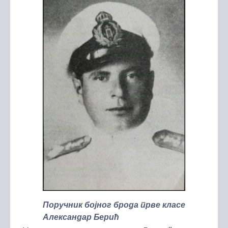
Поручник бојног брода прве класе
Александар Берић