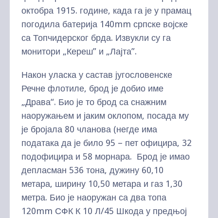
октобра 1915. године, када га је у прамац
погодила батерија 140mm српске војске
са Топчидерског брда. Извукли су га
монитори „Кереш” и „Лајта”.
Након уласка у састав југословенске
Речне флотиле, брод је добио име
„Драва“. Био је то брод са снажним
наоружањем и јаким оклопом, посада му
је бројала 80 чланова (негде има
података да је било 95 – пет официра, 32
подофицира и 58 морнара. Брод је имао
депласман 536 тона, дужину 60,10
метара, ширину 10,50 метара и газ 1,30
метра. Био је наоружан са два топа
120mm СФК К 10 Л/45 Шкода у предњој