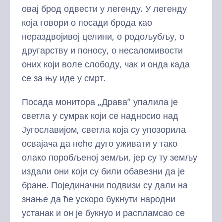
овај брод одвести у легенду. У легенду
која говори о посади брода као
нераздвојивој целини, о родољубљу, о
другарству и поносу, о несаломивости
оних који воле слободу, чак и онда када
се за њу иде у смрт.
Посада монитора „Драва” упалила је
светла у сумрак који се надносио над
Југославијом, светла која су упозорила
освајача да неће дуго уживати у тако
олако поробљеној земљи, јер су ту земљу
издали они који су били обавезни да је
бране. Појединачни подвизи су дали на
знање да ће ускоро букнути народни
устанак и он је букнуо и распламсао се