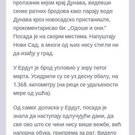
пролазник кејом крај Дунава, видевши
сенке ратних бродова како парају воде
Дунава кроз новосадско пристаниште,
прокоментарисао би: „Одоше и они.“
Посада је на својим местима. Напуштају
Нови Сад, а многи од њих нису стигли ни
да изађу у град.
У Ердут је брод упловио у зору петог
марта. Усидрили су се уз десну обалу, на
1.368. километру (на реци се удаљености
мере од ушћа).
Од самог доласка у Ердут, посада је
знала да наступају одлучујући дани, да
све ово што се чини нису више вежбе, већ
напорна обука, припрема за рат. Видело