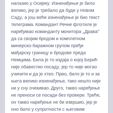
налазио у Осијеку. Изненађење је било
велико, јер је требало да буде у Новом
Саду, а још веће изненађење је био текст
телеграма. Командант Речне флотиле је
наређивао команданту монитора „Драва“
да са својим бродом и комплетном
минерско-баражном групом пређе
мађарску границу и бродове преда
Немцима. Била је то издаја о којој Берић
није обавестио посаду, јер то није могао
учинити и да је хтео. Прво, било је то и за
њега велико изненађење, тако нешто није
ни у сну очекивао. Друго, такво наређење
не преноси се посади без провере. Треће,
он такво наређење не би извршио, јер је
оно било у супротности с његовим