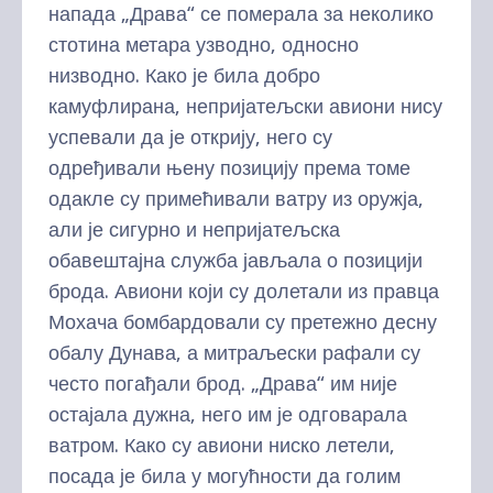
напада „Драва“ се померала за неколико
стотина метара узводно, односно
низводно. Како је била добро
камуфлирана, непријатељски авиони нису
успевали да је открију, него су
одређивали њену позицију према томе
одакле су примећивали ватру из оружја,
али је сигурно и непријатељска
обавештајна служба јављала о позицији
брода. Авиони који су долетали из правца
Мохача бомбардовали су претежно десну
обалу Дунава, а митраљески рафали су
често погађали брод. „Драва“ им није
остајала дужна, него им је одговарала
ватром. Како су авиони ниско летели,
посада је била у могућности да голим