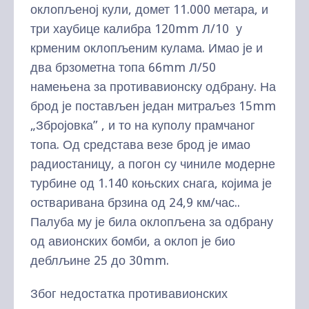
оклопљеној кули, домет 11.000 метара, и
три хаубице калибра 120mm Л/10 у
крменим оклопљеним кулама. Имао је и
два брзометна топа 66mm Л/50
намењена за противавионску одбрану. На
брод је постављен један митраљез 15mm
„Збројовка” , и то на куполу прамчаног
топа. Од средстава везе брод је имао
радиостаницу, а погон су чиниле модерне
турбине од 1.140 коњских снага, којима је
остваривана брзина од 24,9 км/час..
Палуба му је била оклопљена за одбрану
од авионских бомби, а оклоп је био
деблљине 25 до 30mm.
Због недостатка противавионских