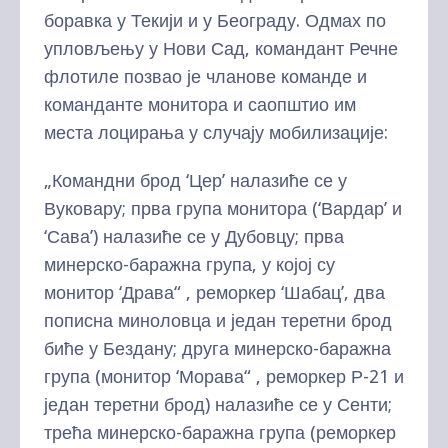
боравка у Текији и у Београду. Одмах по
упловљењу у Нови Сад, командант Речне
флотиле позвао је чланове команде и
команданте монитора и саопштио им
места лоцирања у случају мобилизације:
„Командни брод ‘Цер’ налазиће се у
Вуковару; прва група монитора (‘Вардар’ и
‘Сава’) налазиће се у Дубовцу; прва
минерско-баражна група, у којој су
монитор ‘Драва“ , реморкер ‘Шабац’, два
пописна миноловца и један теретни брод
биће у Бездану; друга минерско-баражна
група (монитор ‘Морава“ , реморкер Р-21 и
један теретни брод) налазиће се у Сенти;
трећа минерско-баражна група (реморкер