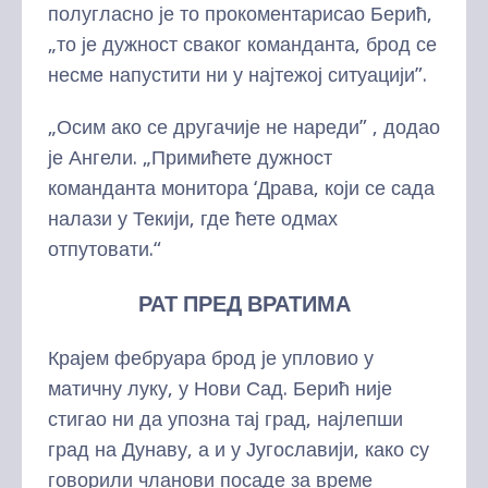
полугласно је то прокоментарисао Берић,
„то је дужност сваког команданта, брод се
несме напустити ни у најтежој ситуацији”.
„Осим ако се другачије не нареди” , додао
је Ангели. „Примићете дужност
команданта монитора ‘Драва, који се сада
налази у Текији, где ћете одмах
отпутовати.“
РАТ ПРЕД ВРАТИМА
Крајем фебруара брод је упловио у
матичну луку, у Нови Сад. Берић није
стигао ни да упозна тај град, најлепши
град на Дунаву, а и у Југославији, како су
говорили чланови посаде за време