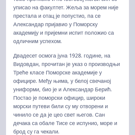
уписао на факултет. Жеља за морем није
престала и отац је попустио, па се
Александар пријавио у Поморску
академију и пријемни испит положио са
одличним успехом.
Двадесет осмога јуна 1928. године, на
Видовдан, прочитан је указ о производњи
Треће класе Поморске академије у
официре. Међу њима, у белој свечаној
униформи, био је и Александар Берић.
Постао је поморски официр, широки
морски путеви били су му отворени и
чинило се да је цео свет његов. Сан
дечака са обале Тисе се испунио, море и
брод су га чекали.