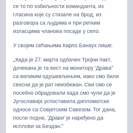
се то по озбиљности команданта, из
гласина које су стизале на брод, из
разговора са људима и при ретким
изласцима чланова посаде у село.
У својим сећањима Карло Банаух пише:
„Када је 27. марта одбачен Тројни пакт,
дочекана је та вест на монитору ‘Драва“
са великим одушевљењем, иако смо били
свесни да је рат неизбежан. Сви смо се
посебно обрадовали када смо чули да је
Југославија успоставила дипломатске
односе са Совјетским Савезом. Тог дана,
после подне, ‘Драви’ је наређено да
исплови за Бездан.”