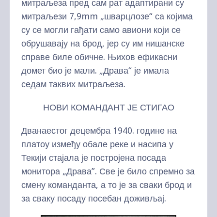
митраљеза пред сам рат адаптирани су
митраљези 7,9mm „шварцлозе“ са којима
су се могли гађати само авиони који се
обрушавају на брод, јер су им нишанске
справе биле обичне. Њихов ефикасни
домет био је мали. „Драва“ је имала
седам таквих митраљеза.
НОВИ КОМАНДАНТ ЈЕ СТИГАО
Дванаестог децембра 1940. године на
платоу између обале реке и насипа у
Текији стајала је постројена посада
монитора „Драва”. Све је било спремно за
смену команданта, а то је за сваки брод и
за сваку посаду посебан доживљај.