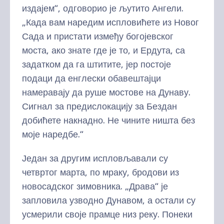
издајем“, одговорио је љутито Ангели.
„Када вам наредим испловићете из Новог
Сада и пристати између богојевског
моста, ако знате где је то, и Ердута, са
задатком да га штитите, јер постоје
подаци да енглески обавештајци
намеравају да руше мостове на Дунаву.
Сигнал за предислокацију за Бездан
добићете накнадно. Не чините ништа без
моје наредбе.“
Један за другим испловљавали су
четвртог марта, по мраку, бродови из
новосадског зимовника. „Драва“ је
запловила узводно Дунавом, а остали су
усмерили своје прамце низ реку. Понеки