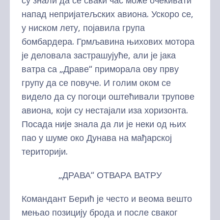
су знали да се сваки час може очекивати
напад непријатељских авиона. Ускоро се,
у ниском лету, појавила група
бомбардера. Грмљавина њихових мотора
је деловала застрашујуће, али је јака
ватра са „Драве“ приморала ову прву
групу да се повуче. И голим оком се
видело да су погоци оштећивали трупове
авиона, који су нестајали иза хоризонта.
Посада није знала да ли је неки од њих
пао у шуме око Дунава на мађарској
територији.
„ДРАВА“ ОТВАРА ВАТРУ
Командант Берић је често и веома вешто
мењао позицију брода и после сваког