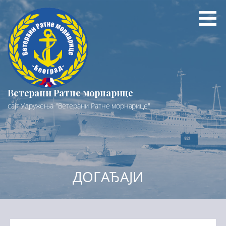
Preskoči
na
sadržaj
Ветерани Ратне морнарице
сајт Удружења "Ветерани Ратне морнарице"
ДОГАЂАЈИ