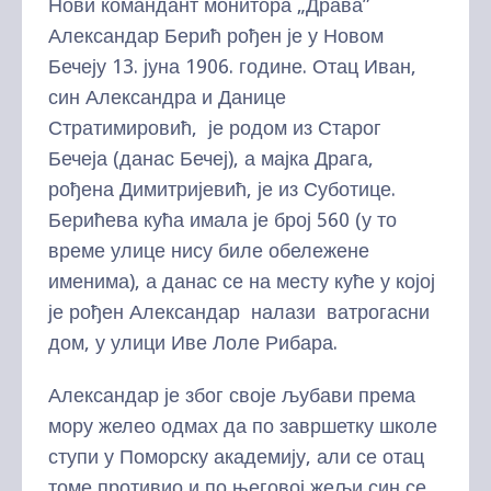
Нови командант монитора „Драва”
Александар Берић рођен је у Новом
Бечеју 13. јуна 1906. године. Отац Иван,
син Александра и Данице
Стратимировић, је родом из Старог
Бечеја (данас Бечеј), а мајка Драга,
рођена Димитријевић, је из Суботице.
Берићева кућа имала је број 560 (у то
време улице нису биле обележене
именима), а данас се на месту куће у којој
је рођен Александар налази ватрогасни
дом, у улици Иве Лоле Рибара.
Александар је због своје љубави према
мору желео одмах да по завршетку школе
ступи у Поморску академију, али се отац
томе противио и по његовој жељи син се