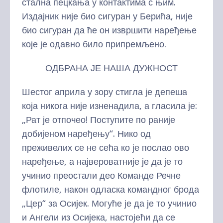
стална пецкања у контактима с њим.
Издајник није био сигуран у Берића, није
био сигуран да ће он извршити наређење
које је одавно било припремљено.
ОДБРАНА ЈЕ НАША ДУЖНОСТ
Шестог априла у зору стигла је депеша
која никога није изненадила, а гласила је:
„Рат је отпочео! Поступите по раније
добијеном наређењу“. Нико од
преживелих се не сећа ко је послао ово
наређење, а највероватније је да је то
учинио преостали део Команде Речне
флотиле, након одласка командног брода
„Цер“ за Осијек. Могуће је да је то учинио
и Ангели из Осијека, настојећи да се