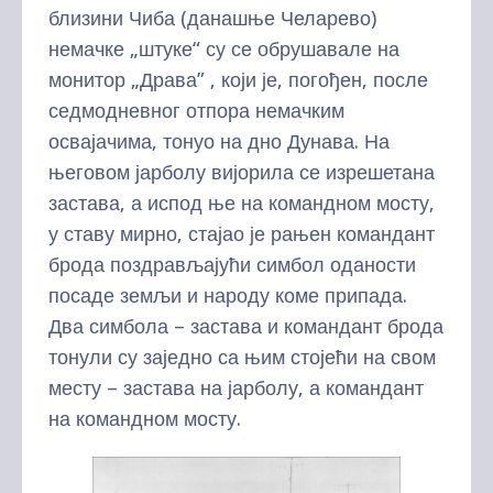
близини Чиба (данашње Челарево)
немачке „штуке“ су се обрушавале на
монитор „Драва” , који је, погођен, после
седмодневног отпора немачким
освајачима, тонуо на дно Дунава. На
његовом јарболу вијорила се изрешетана
застава, а испод ње на командном мосту,
у ставу мирно, стајао је рањен командант
брода поздрављајући симбол оданости
посаде земљи и народу коме припада.
Два симбола – застава и командант брода
тонули су заједно са њим стојећи на свом
месту – застава на јарболу, а командант
на командном мосту.