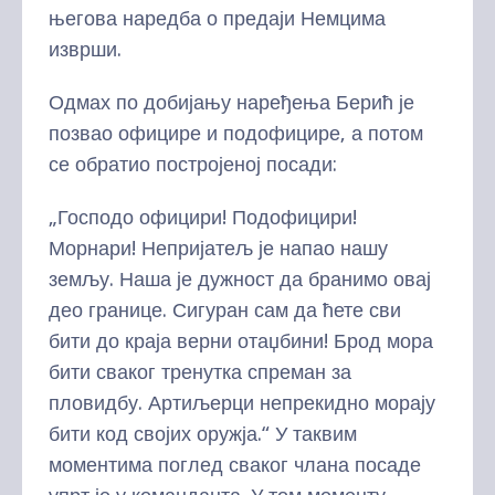
његова наредба о предаји Немцима
изврши.
Одмах по добијању наређења Берић је
позвао официре и подофицире, а потом
се обратио постројеној посади:
„Господо официри! Подофицири!
Морнари! Непријатељ је напао нашу
земљу. Наша је дужност да бранимо овај
део границе. Сигуран сам да ћете сви
бити до краја верни отаџбини! Брод мора
бити сваког тренутка спреман за
пловидбу. Артиљерци непрекидно морају
бити код својих оружја.“ У таквим
моментима поглед сваког члана посаде