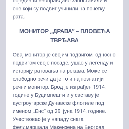
појединци неоправдано запоставили и
оне који су подвиг учинили на почетку
рата.
МОНИТОР „ДРАВА” – ПЛОВЕЋА
ТВРЂАВА
Овај монитор је својим подвигом, односно
подвигом своје посаде, ушао у легенду и
историју ратовања на рекама. Може се
слободно речи да је то и најпознатији
речни монитор. Брод је изграђен 1914.
године у Будимпешти и у саставу је
аустроугарске Дунавске флотиле под
именом „Енс” од 29. јуна 1914. године.
Учествовао је у нападу снага
фелдмаршала Макензена на Београд