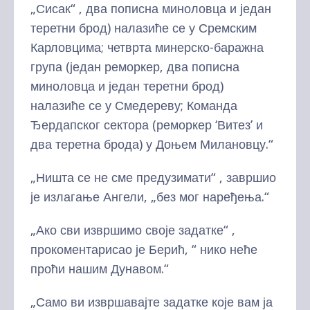
„Сисак“ , два пописна миноловца и један
теретни брод) налазиће се у Сремским
Карловцима; четврта минерско-баражна
група (један реморкер, два пописна
миноловца и један теретни брод)
налазиће се у Смедереву; Команда
Ђердапског сектора (реморкер ‘Витез’ и
два теретна брода) у Доњем Милановцу.“
„Ништа се не сме предузимати“ , завршио
је излагање Ангели, „без мог наређења.“
„Ако сви извршимо своје задатке“ ,
прокоментарисао је Берић, “ нико неће
проћи нашим Дунавом.“
„Само ви извршавајте задатке које вам ја