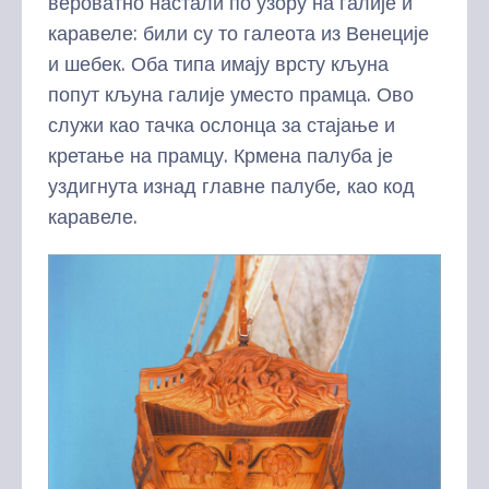
вероватно настали по узору на галије и
каравеле: били су то галеота из Венеције
и шебек. Оба типа имају врсту кљуна
попут кљуна галије уместо прамца. Ово
служи као тачка ослонца за стајање и
кретање на прамцу. Крмена палуба је
уздигнута изнад главне палубе, као код
каравеле.