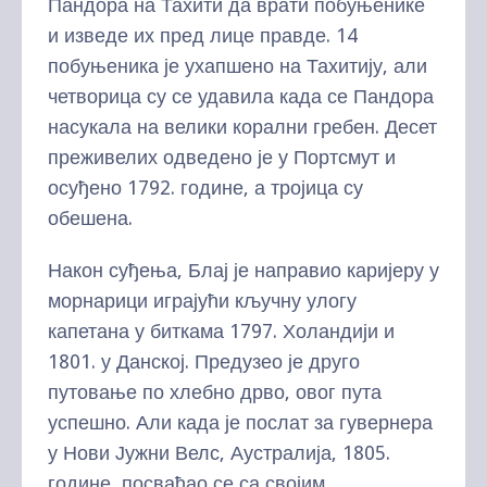
Пандора на Тахити да врати побуњенике
и изведе их пред лице правде. 14
побуњеника је ухапшено на Тахитију, али
четворица су се удавила када се Пандора
насукала на велики корални гребен. Десет
преживелих одведено је у Портсмут и
осуђено 1792. године, а тројица су
обешена.
Након суђења, Блај је направио каријеру у
морнарици играјући кључну улогу
капетана у биткама 1797. Холандији и
1801. у Данској. Предузео је друго
путовање по хлебно дрво, овог пута
успешно. Али када је послат за гувернера
у Нови Јужни Велс, Аустралија, 1805.
године, посвађао се са својим