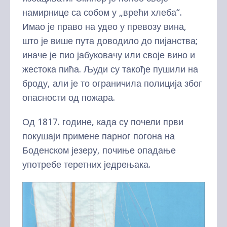
намирнице са собом у „врећи хлеба“.
Имао је право на удео у превозу вина,
што је више пута доводило до пијанства;
иначе је пио јабуковачу или своје вино и
жестока пића. Људи су такође пушили на
броду, али је то ограничила полиција због
опасности од пожара.
Од 1817. године, када су почели први
покушаји примене парног погона на
Боденском језеру, почиње опадање
употребе теретних једрењака.