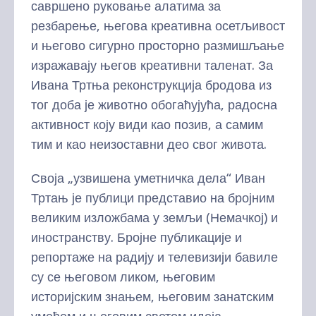
савршено руковање алатима за
резбарење, његова креативна осетљивост
и његово сигурно просторно размишљање
изражавају његов креативни таленат. За
Ивана Тртња реконструкција бродова из
тог доба је животно обогаћујућа, радосна
активност коју види као позив, а самим
тим и као неизоставни део свог живота.
Своја „узвишена уметничка дела“ Иван
Тртањ је публици представио на бројним
великим изложбама у земљи (Немачкој) и
иностранству. Бројне публикације и
репортаже на радију и телевизији бавиле
су се његовом ликом, његовим
историјским знањем, његовим занатским