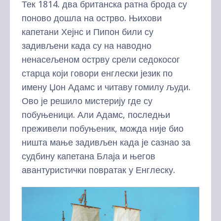
Тек 1814. два британска ратна брода су
поново дошла на острво. Њихови
капетани Хејнс и Пипон били су
задивљени када су на наводно
ненасељеном острву срели седокосог
старца који говори енглески језик по
имену Џон Адамс и читаву гомилу људи.
Ово је решило мистерију где су
побуњеници. Али Адамс, последњи
преживели побуњеник, можда није био
ништа мање задивљен када је сазнао за
судбину капетана Блаја и његов
авантуристички повратак у Енглеску.