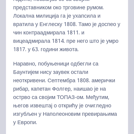
представником око трговине румом.
Локална милиција га је ухапсила и
вратила у Енглеску 1808. Тамо је доспео у
чин контраадмирала 1811. и
вицеадмирала 1814. пре него што је умро
1817. у 63. години живота.
Наравно, побуњеници одбегли са
Баунтијем нису заувек остали
неоткривени. Септембра 1808. амерички
рибар, капетан Фолгер, наишао је на
острво са својим ТОПАЗ-ом. Међутим,
његов извештај о открићу је очигледно
изгубљен у Наполеоновим превирањима
у Европи.