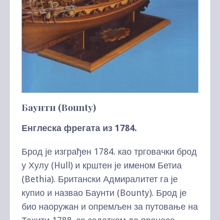
Баунти (Bounty)
Енглеска фрегата из 1784.
Брод је изграђен 1784. као трговачки брод
у Хулу (Hull) и крштен је именом Бетиа
(Bethia). Британски Адмиралитет га је
купио и назвао Баунти (Bounty). Брод је
био наоружан и опремљен за путовање на