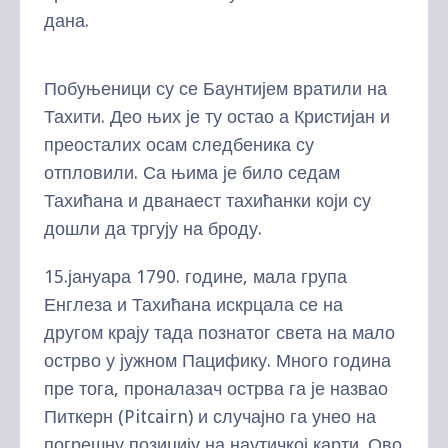
дана.
Побуњеници су се Баунтијем вратили на
Тахити. Део њих је ту остао а Кристијан и
преосталих осам следбеника су
отпловили. Са њима је било седам
Тахићана и дванаест тахићанки који су
дошли да тргују на броду.
15.јануара 1790. године, мала група
Енглеза и Тахићана искрцала се на
другом крају тада познатог света на мало
острво у јужном Пацифику. Много година
пре тога, проналазач острва га је назвао
Питкерн (Pitcairn) и случајно га унео на
погрешну позицију на наутичкој карти. Ово