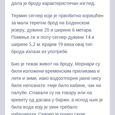
дала је броду карактеристичан изглед.
Термин сегнер који је првобитно коришћен
за мали теретни брод на Боденском
језеру, дужине 20 и ширине 6 метара.
Помиње се и полу-сегнер дужине 14 и
ширине 5,2 м. Крајем 19 века овај тип
брода излази из употребе.
Био је тежак живот на броду. Морнари су
били изложени временским приликама и
лети и зими, иако водоотпорне јакне нису
биле непознате. Није било кабине, чак ни
палубе. Спавали су на товару или на
кревету од дасака у баржи, а испод њих је
била вода коју је увек требало
избацивати. Скипер је понео своје