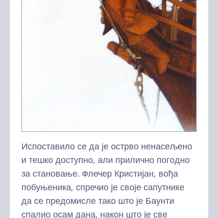
Испоставило се да је острво ненасељено
и тешко доступно, али прилично погодно
за становање. Флечер Кристијан, вођа
побуњеника, спречио је своје сапутнике
да се предомисле тако што је Баунти
спалио осам дана, након што је све