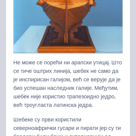
Не може се порећи ни арапски утицај. Што
се тиче оштрих линија, шебек не само да
је инспирисан галијом, већ се верује да је
био успешан наследник галије. Међутим,
шебек није користио трапезоидно једро,
већ троугласта латинска једра.
Шебеке су први користили
северноафрички гусари и пирати јер су ти