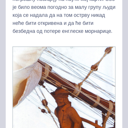
је било веома погодно за малу групу људи
која се надала да на том острву никад
неће бити откривена и да ће бити
безбедна од потере енглеске морнарице.