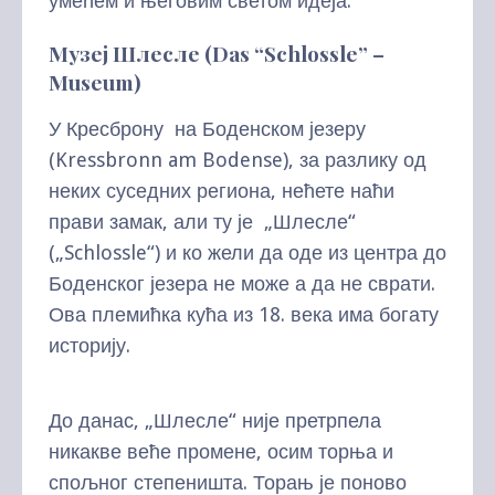
умећем и његовим светом идеја.
Музеј Шлесле (Das “Schlossle” –
Museum)
У Кресброну на Боденском језеру
(Kressbronn am Bodense), за разлику од
неких суседних региона, нећете наћи
прави замак, али ту је „Шлесле“
(„Schlossle“) и ко жели да оде из центра до
Боденског језера не може а да не сврати.
Ова племићка кућа из 18. века има богату
историју.
До данас, „Шлесле“ није претрпела
никакве веће промене, осим торња и
спољног степеништа. Торањ је поново