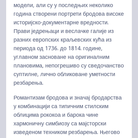
модели, али су у последњих неколико
година створени портрети бродова високе
историјско-документарне вредности.
Прави једрењаци и веслачке галије из
разних европских краљевских кућа из
периода од 1736. до 1814. године,
углавном засноване на оригиналним
плановима, непогрешиво су сведочанство
суптилне, лично обликоване уметности
резбарења.
Романтизам бродова и значај бродарства
у комбинацији са типичним стилским
облицима рококоа и барока чине
хармоничну симбиозу са мајсторски
изведеном техником резбарења. Његово