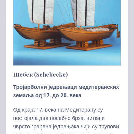
Шебек (Schebecke)
Тројарболни једрењаци медитеранских
земаља од 17. до 20. века
Од краја 17. века на Медитерану су
постојала два посебно брза, витка и
чврсто грађена једрењака чији су трупови