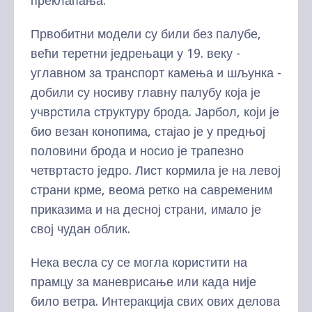
преклапања.
Првобитни модели су били без палубе,
већи теретни једрењаци у 19. веку -
углавном за транспорт камења и шљунка -
добили су носиву главну палубу која је
учврстила структуру брода. Јарбол, који је
био везан конопима, стајао је у предњој
половини брода и носио је трапезно
четвртасто једро. Лист кормила је на левој
страни крме, веома ретко на савременим
приказима и на десној страни, имало је
свој чудан облик.
Нека весла су се могла користити на
прамцу за маневрисање или када није
било ветра. Интеракција свих ових делова