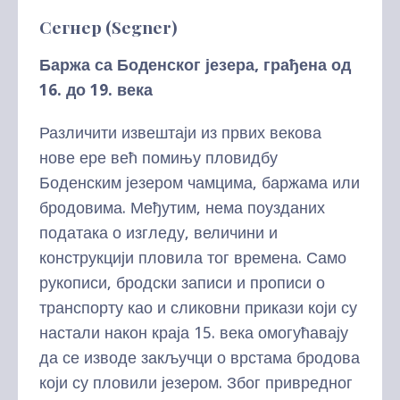
Сегнер (Segner)
Баржа са Боденског језера, грађена од
16. до 19. века
Различити извештаји из првих векова
нове ере већ помињу пловидбу
Боденским језером чамцима, баржама или
бродовима. Међутим, нема поузданих
података о изгледу, величини и
конструкцији пловила тог времена. Само
рукописи, бродски записи и прописи о
транспорту као и сликовни прикази који су
настали након краја 15. века омогућавају
да се изводе закључци о врстама бродова
који су пловили језером. Због привредног