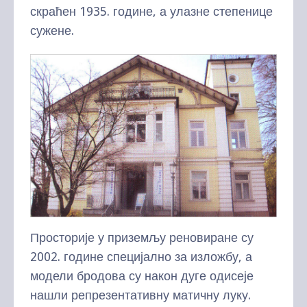
скраћен 1935. године, а улазне степенице
сужене.
Просторије у приземљу реновиране су
2002. године специјално за изложбу, а
модели бродова су након дуге одисеје
нашли репрезентативну матичну луку.