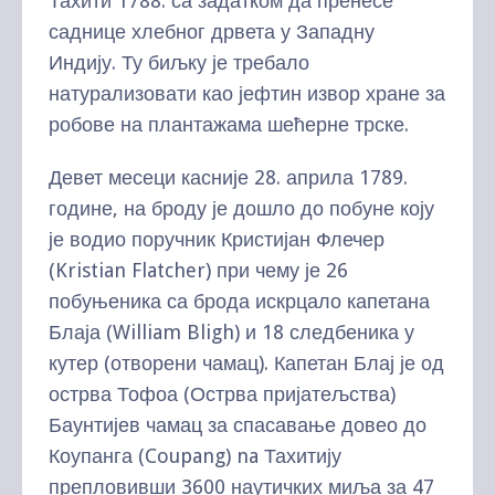
Тахити 1788. са задатком да пренесе
саднице хлебног дрвета у Западну
Индију. Ту биљку је требало
натурализовати као јефтин извор хране за
робове на плантажама шећерне трске.
Девет месеци касније 28. априла 1789.
године, на броду је дошло до побуне коју
је водио поручник Кристијан Флечер
(Kristian Flatcher) при чему је 26
побуњеника са брода искрцало капетана
Блаја (William Bligh) и 18 следбеника у
кутер (отворени чамац). Капетан Блај је од
острва Тофоа (Острва пријатељства)
Баунтијев чамац за спасавање довео до
Коупанга (Coupang) na Тахитију
препловивши 3600 наутичких миља за 47