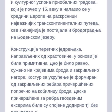
и културног успона приобалних градова,
који је почео у 16. веку а налазио се у
средини Европе на раскрсници
најважнијих трансконтиненталних путева,
све значајнија је постајала и бродоградња
на Боденском језеру.
Конструкција теретних једрењака,
направљених од храстовине, у основи је
била примитивна. Дно је било равно,
сужено на крајевима брода и закривљено
нагоре. Костур за укрућење је формиран
од закривљених ребара причвршћених
попречно на кобилицу брода. Даске
причвршћене за ребра гвозденим
ексерима биле су спојене додирно тј. без