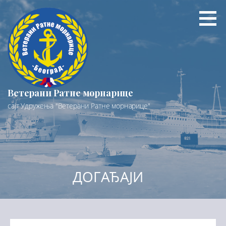
Preskoči
na
sadržaj
Ветерани Ратне морнарице
сајт Удружења "Ветерани Ратне морнарице"
ДОГАЂАЈИ