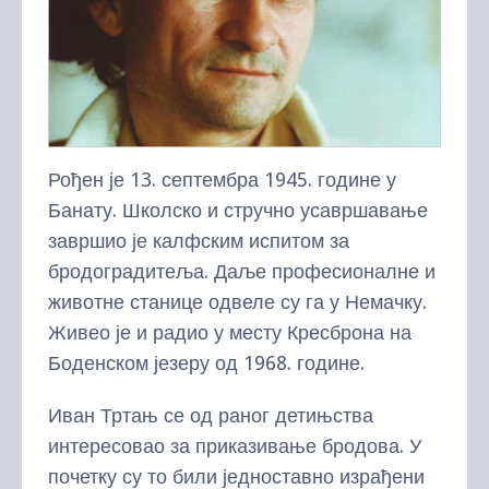
Рођен је 13. септембра 1945. године у
Банату. Школско и стручно усавршавање
завршио је калфским испитом за
бродоградитеља. Даље професионалне и
животне станице одвеле су га у Немачку.
Живео је и радио у месту Кресброна на
Боденском језеру од 1968. године.
Иван Тртањ се од раног детињства
интересовао за приказивање бродова. У
почетку су то били једноставно израђени