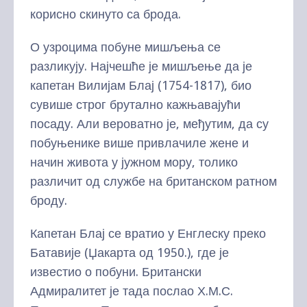
корисно скинуто са брода.
О узроцима побуне мишљења се
разликују. Најчешће је мишљење да је
капетан Вилијам Блај (1754-1817), био
сувише строг брутално кажњавајући
посаду. Али вероватно је, међутим, да су
побуњенике више привлачиле жене и
начин живота у јужном мору, толико
различит од службе на британском ратном
броду.
Капетан Блај се вратио у Енглеску преко
Батавије (Џакарта од 1950.), где је
известио о побуни. Британски
Адмиралитет је тада послао Х.М.С.