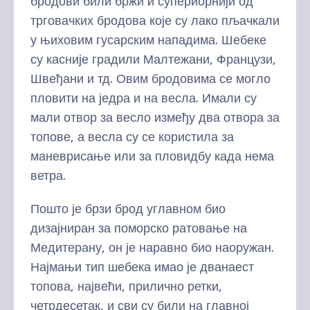
бродови били бржи и супериорнији од
трговачких бродова које су лако пљачкали
у њиховим гусарским нападима. Шебеке
су касније градили Малтежани, Французи,
Швеђани и тд. Овим бродовима се могло
пловити на једра и на весла. Имали су
мали отвор за весло између два отвора за
топове, а весла су се користила за
маневрисање или за пловидбу када нема
ветра.
Пошто је брзи брод углавном био
дизајниран за поморско ратовање на
Медитерану, он је наравно био наоружан.
Најмањи тип шебека имао је дванаест
топова, највећи, прилично ретки,
четрдесетак, и сви су били на главној