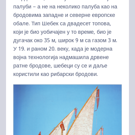
палуби – а не на неколико палуба као на
бродовима западне и северне европске
обале. Тип Шебек са двадесет топова,
који је био уобичајен у то време, био је
дугачак око 35 м, широк 9 м са газом 3 м.
У 19. и раном 20. веку, када је модерна
војна технологија надмашила дрвене
ратне бродове, шебеци су се и даље
користили као рибарски бродови.