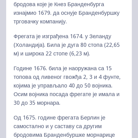
бродова које је Кнез Бранденбурга
изнајмио 1679. да оснује Бранденбуршку
трговачку компанију.
Фрегата је изграђена 1674. у Зеланду
(Холандија). Била је дуга 80 стопа (22,65
м) и широка 22 стопе (6,23 м).
Године 1676. била је наоружана са 15
топова од ливеног гвожђа 2, 3 и 4 фунте,
којима је управљало 40 до 50 војника.
Осим војника посада фрегате је имала и
30 до 35 морнара.
Од 1675. године фрегата Берлин је
самостално и у саставу са другим
бродовима Бранденбуршке морнарице