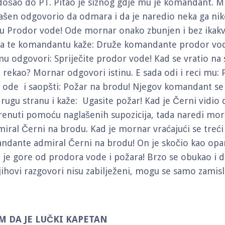
 došao do PT. Pitao je siznog gdje mu je komandant. Ml
šen odgovorio da odmara i da je naredio neka ga niko
mu Prodor vode! Ode mornar onako zbunjen i bez ikak
ja te komandantu kaže: Druže komandante prodor vo
u odgovori: Spriječite prodor vode! Kad se vratio na 
e rekao? Mornar odgovori istinu. E sada odi i reci mu:
i ode i saopšti: Požar na brodu! Njegov komandant s
rugu stranu i kaže: Ugasite požar! Kad je Černi vidio d
nuti pomoću naglašenih supozicija, tada naredi morn
miral Černi na brodu. Kad je mornar vraćajući se treći
dante admiral Černi na brodu! On je skočio kao opar
o je gore od prodora vode i požara! Brzo se obukao i 
jihovi razgovori nisu zabilježeni, mogu se samo zamisli
M DA JE LUČKI KAPETAN