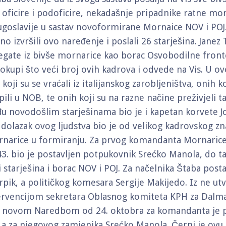
oficire i podoficire, nekadašnje pripadnike ratne mo
Jugoslavije u sastav novoformirane Mornaice NOV i POJ.
no izvršili ovo naređenje i poslali 26 starješina. Janez
egate iz bivše mornarice kao borac Osvobodilne fronte
okupi što veći broj ovih kadrova i odvede na Vis. U o
, koji su se vraćali iz italijanskog zarobljeništva, onih k
ili u NOB, te onih koji su na razne načine preživjeli 
u novodošlim starješinama bio je i kapetan korvete Jo
olazak ovog ljudstva bio je od velikog kadrovskog zn
narice u formiranju. Za prvog komandanta Mornarice
3. bio je postavljen potpukovnik Srećko Manola, do t
 starješina i borac NOV i POJ. Za načelnika Štaba posta
rpik, a političkog komesara Sergije Makijedo. Iz ne ut
ervencijom sekretara Oblasnog komiteta KPH za Dalmac
a, novom Naredbom od 24. oktobra za komandanta je p
, a za njegovog zamjenika Srećko Manola. Černi je ovu