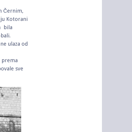
m Černim,
oju Kotorani
 bila
bali.
rane ulaza od
lo prema
povale sve