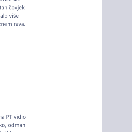
otan čovjek,
alo više
znemirava.
na PT vidio
ško, odmah