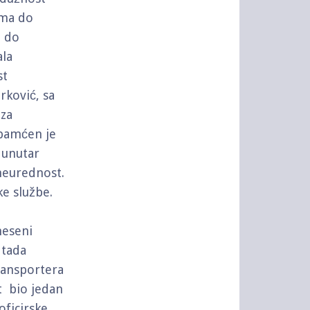
ama do
, do
ala
st
rković, sa
 za
pamćen je
i unutar
 neurednost.
ke službe.
neseni
 tada
ransportera
t bio jedan
oficirske