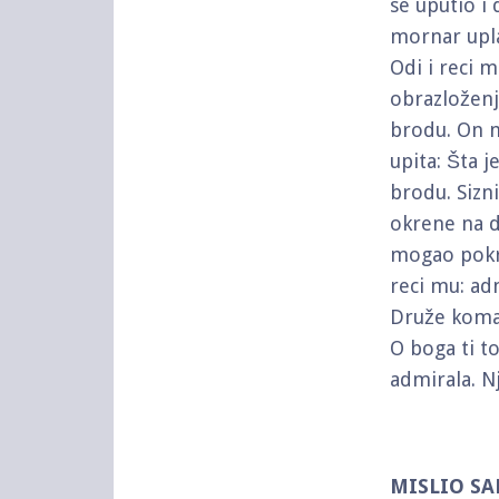
se uputio i
mornar upla
Odi i reci 
obrazložen
brodu. On m
upita: Šta j
brodu. Sizn
okrene na d
mogao pokre
reci mu: ad
Druže koman
O boga ti t
admirala. N
MISLIO SA