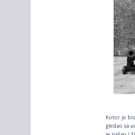
Kotor je bi
gledao sa u
je našao i ž