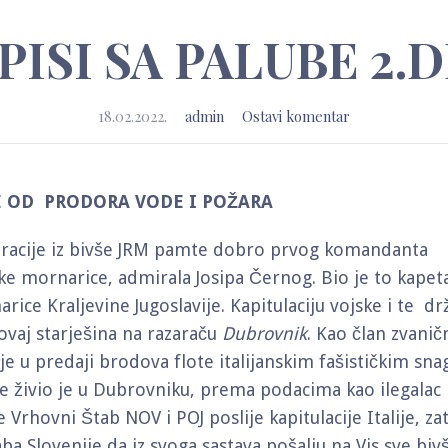
PISI SA PALUBE 2.
18.02.2022.
admin
Ostavi komentar
E OD PRODORA VODE I POŽARA
eracije iz bivše JRM pamte dobro prvog komandanta
ke mornarice, admirala Josipa Černog. Bio je to kapet
ice Kraljevine Jugoslavije. Kapitulaciju vojske i te dr
ovaj starješina na razaraču
Dubrovnik
. Kao član zvanič
je u predaji brodova flote italijanskim fašističkim sn
e živio je u Dubrovniku, prema podacima kao ilegalac 
 Vrhovni Štab NOV i POJ poslije kapitulacije Italije, za
ba Slovenije da iz svoga sastava pošalju na Vis sve biv