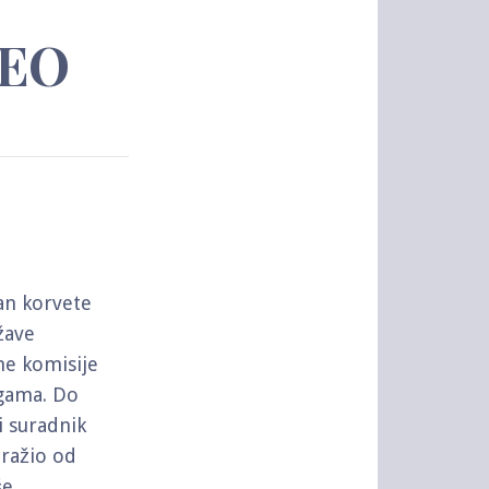
DEO
an korvete
žave
ne komisije
agama. Do
i suradnik
tražio od
še