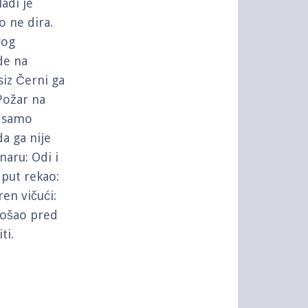
adi je
 ne dira.
vog
de na
siz Černi ga
 Požar na
e samo
a ga nije
aru: Odi i
 put rekao:
en vičući:
došao pred
ti.