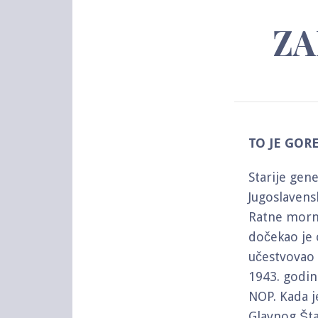
ZA
TO JE GOR
Starije gen
Jugoslavens
Ratne mornar
dočekao je 
učestvovao 
1943. godin
NOP. Kada je
Glavnog Šta