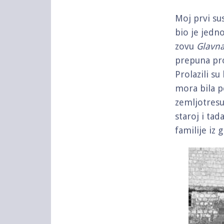
Moj prvi s
bio je jedn
zovu
Glavn
prepuna pro
Prolazili su
mora bila p
zemljotresu
staroj i ta
familije iz 