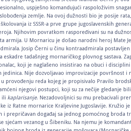
fesionalno, uspješno komandujući raspoloživim snag
lobođenja zemlje. Na ovoj dužnosti bio je posije rata
 školovanja iz SSSR-a prve grupe jugoslavenskih gener
roja. Njihovim povratkom raspoređivani su na dužno
 armija. U Mornaricu je došao narodni heroj Mate Je
dmirala. Josip Černi u činu kontraadmirala postavljen
 eskadre tadašnjeg mornaričkog plovnog sastava. Za
nalac, koji je naglašeno insistirao na obuci i disciplin
 jedinica. Nije dozvoljavao improvizacije površnost i
g u provođenju reda kojeg je propisivalo Pravilo brods
mćeni njegovi postupci, koji su za nečije gledanje bili
 ili
kaplarisanje
. Nezadovoljnici su mu prebacivali pre
ke iz Ratne mornarice Kraljevine Jugoslavije. Kružio je
 i prepričavan događaj sa jednog pomoćnog broda t
 se sjećam vezanog u Šibeniku. Na njemu je komandan
nik bojnog broda iz generacije mošovaca (Mornaričke 