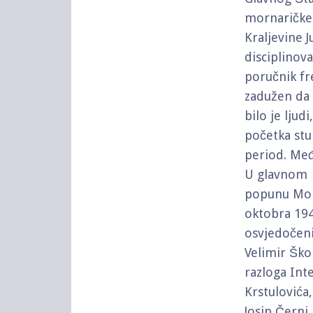
mornaričke 
Kraljevine 
disciplinova
poručnik fr
zadužen da 
bilo je ljudi
početka stup
period. Međ
U glavnom d
popunu Mor
oktobra 194
osvjedočeni
Velimir Ško
razloga Int
Krstulović
Josip Černi