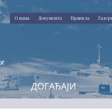
О нама
Документа
Правила
Галер
це
ДОГАЂАЈИ