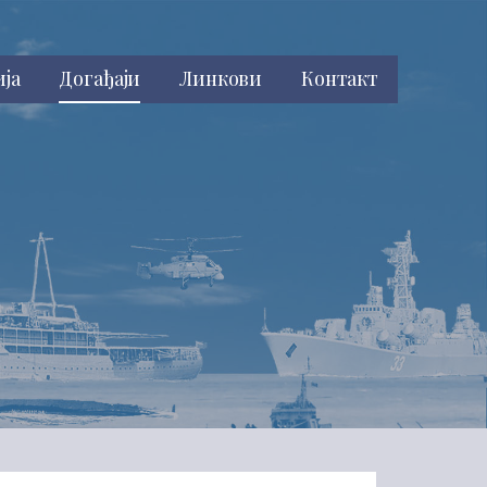
ија
Догађаји
Линкови
Контакт