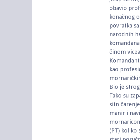
obavio pro
konačnog os
povratka sa
narodnih he
komandanata
činom vicea
Komandanta
kao profesio
mornaričkih
Bio je stro
Tako su zapa
sitničarenje
manir i navi
mornaricom
(PT) koliko
stari poruč