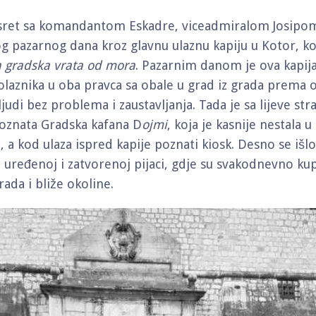
usret sa komandantom Eskadre, viceadmiralom Josipo
og pazarnog dana kroz glavnu ulaznu kapiju u Kotor, k
a gradska
vrata od mora
. Pazarnim danom je ova kapija
laznika u oba pravca sa obale u grad iz grada prema o
 ljudi bez problema i zaustavljanja. Tada je sa lijeve st
oznata Gradska kafana D
ojmi
, koja je kasnije nestala u
, a kod ulaza ispred kapije poznati kiosk. Desno se iš
da uređenoj i zatvorenoj pijaci, gdje su svakodnevno ku
grada i bliže okoline.