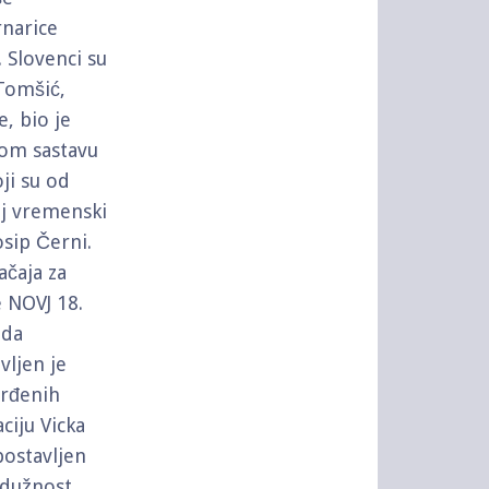
rnarice
 Slovenci su
 Tomšić,
, bio je
vom sastavu
oji su od
taj vremenski
sip Černi.
ačaja za
 NOVJ 18.
ada
vljen je
vrđenih
iju Vicka
ostavljen
 dužnost