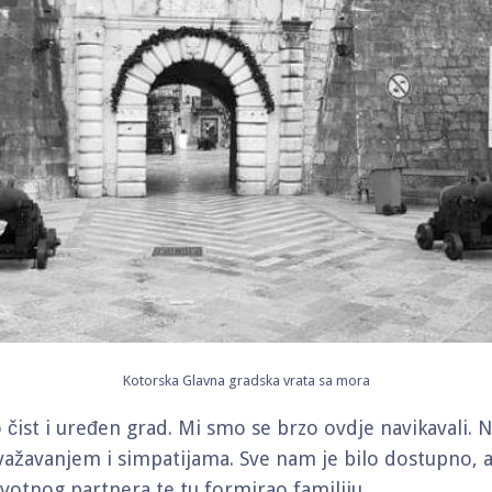
Kotorska Glavna gradska vrata sa mora
o čist i uređen grad. Mi smo se brzo ovdje navikavali. 
važavanjem i simpatijama. Sve nam je bilo dostupno, a
ivotnog partnera te tu formirao familiju.