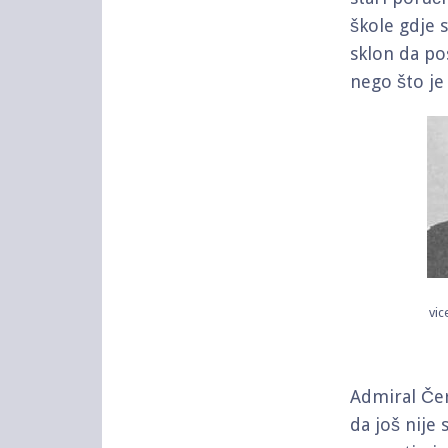
škole gdje s
sklon da po
nego što je
vic
Admiral Čer
da još nije