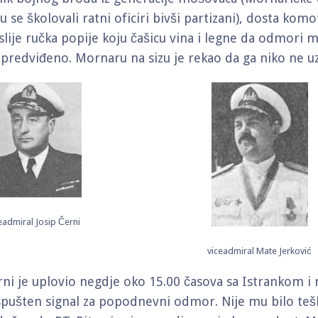
u se školovali ratni oficiri bivši partizani), dosta kom
slije ručka popije koju čašicu vina i legne da odmori m
 predviđeno. Mornaru na sizu je rekao da ga niko ne u
eadmiral Josip Černi
viceadmiral Mate Jerković
ni je uplovio negdje oko 15.00 časova sa Istrankom i 
 spušten signal za popodnevni odmor. Nije mu bilo te