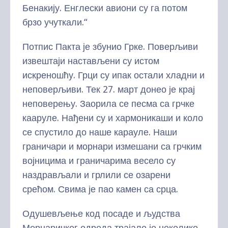
Бенакију. Енглески авиони су га потом
брзо учуткали.“
Потпис Пакта је збунио Грке. Поверљиви
извештаји настављени су истом
искреношћу. Грци су ипак остали хладни и
неповерљиви. Тек 27. март донео је крај
неповерењу. Заорила се песма са грчке
кааруле. Нађени су и хармоникаши и коло
се спустило до наше карауле. Наши
граничари и морнари измешани са грчким
војницима и граничарима весело су
наздрављали и грлили се озарени
срећом. Свима је пао камен са срца.
Одушевљење код посаде и људства
Морнаричког одреда трајало је неколико