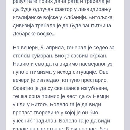
резултате првих дана рата и требала је
да буде одлучан фактор у ликвидирању
италијанске војске у Албанији. Битољска
дивизија требала је да буде заштитница
Дебарске восјке...
На вечери, 9. априла, генерал је седео за
столом суморан. Био је сасвим скрхан.
Навикли смо да га видимо насмејаног уз
пуно оптимизма у исход ситуације. Ове
вечери је изгледао потпуно престарио.
Осеетио је да су све шансе изгубљене,
тешка срца примио је вест да су Немци
ушли у Битољ. Болело га је да види
пропаст творевине у којој је он био
учесник-градилац. Болело га је да види
издаје на све стране. Брзу пропаст без