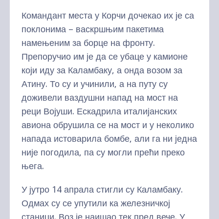
Командант места у Корчи дочекао их је са
поклонима – васкршњим пакетима
намењеним за борце на фронту.
Препоручио им је да се убаце у камионе
који иду за Каламбаку, а онда возом за
Атину. То су и учинили, а на путу су
доживели ваздушни напад на мост на
реци Војуши. Ескадрила италијанских
авиона обрушила се на мост и у неколико
напада истоварила бомбе, али га ни једна
није погодила, па су могли прећи преко
њега.
У јутро 14 апрала стигли су Каламбаку.
Одмах су се упутили ка железничкој
станици. Воз је наишао тек пред вече. У