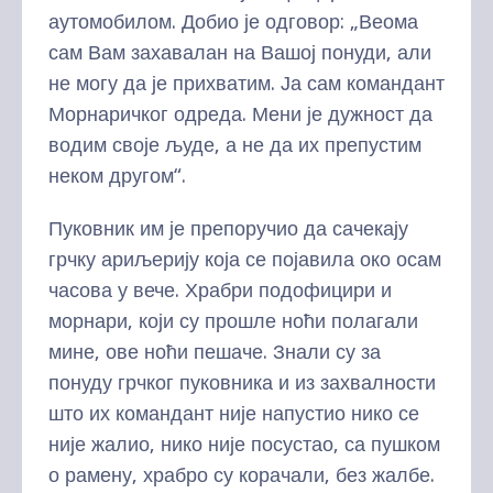
аутомобилом. Добио је одговор: „Веома
сам Вам захавалан на Вашој понуди, али
не могу да је прихватим. Ја сам командант
Морнаричког одреда. Мени је дужност да
водим своје људе, а не да их препустим
неком другом“.
Пуковник им је препоручио да сачекају
грчку ариљерију која се појавила око осам
часова у вече. Храбри подофицири и
морнари, који су прошле ноћи полагали
мине, ове ноћи пешаче. Знали су за
понуду грчког пуковника и из захвалности
што их командант није напустио нико се
није жалио, нико није посустао, са пушком
о рамену, храбро су корачали, без жалбе.