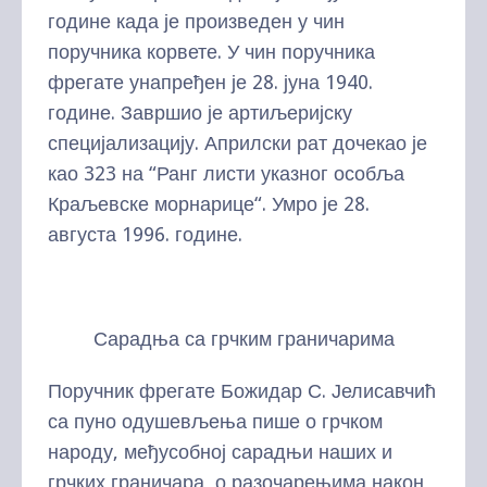
године када је произведен у чин
поручника корвете. У чин поручника
фрегате унапређен је 28. јуна 1940.
године. Завршио је артиљеријску
специјализацију. Априлски рат дочекао је
као 323 на “Ранг листи указног особља
Краљевске морнарице“. Умро је 28.
августа 1996. године.
Сарадња са грчким граничарима
Поручник фрегате Божидар С. Јелисавчић
са пуно одушевљења пише о грчком
народу, међусобној сарадњи наших и
грчких граничара, о разочарењима након