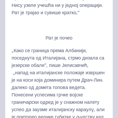
Нису узеле учешћа ни у једној операцији.
Рат је трајао и сувише кратко,“
Рат је почео
„Како се граница према Албанији,
поседнута од Италијана, стрмо дизала са
језерске обале“, пише Јелисавчић,
„напад на италијанске положаје извршен
је на коси која доминира путем Драч-Лин.
далеко од домета топова ведета.
Понесени успесима грчке војске
граничарски одред је у снажном налету
успео да заузме италијанску караулу, али
је претрпео велике губитке у људству кад