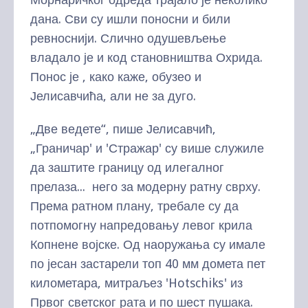
дана. Сви су ишли поносни и били
ревноснији. Слично одушевљење
владало је и код становништва Охрида.
Понос је , како каже, обузео и
Јелисавчића, али не за дуго.
„Две ведете“, пише Јелисавчић,
„Граничар' и 'Стражар' су више служиле
да заштите границу од илегалног
прелаза... него за модерну ратну сврху.
Према ратном плану, требале су да
потпомогну напредовању левог крила
Копнене војске. Од наоружања су имале
по јесан застарели топ 40 мм домета пет
километара, митраљез 'Hotschiks' из
Првог светског рата и по шест пушака.