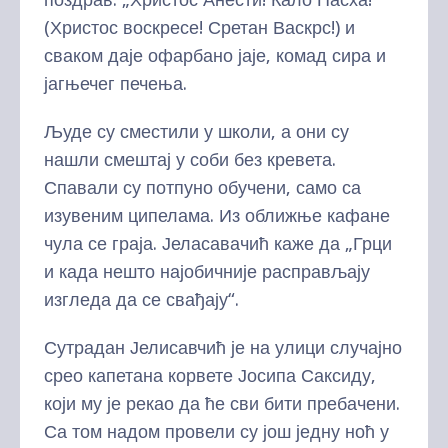
(Христос воскресе! Сретан Васкрс!) и
сваком даје офарбано јаје, комад сира и
јагњечег печења.
Људе су сместили у школи, а они су
нашли смештај у соби без кревета.
Спавали су потпуно обучени, само са
изувеним ципелама. Из оближње кафане
чула се граја. Јеласавачић каже да „Грци
и када нешто најобичније расправљају
изгледа да се свађају“.
Сутрадан Јелисавчић је на улици случајно
срео капетана корвете Јосипа Саксиду,
који му је рекао да ће сви бити пребачени.
Са том надом провели су још једну ноћ у