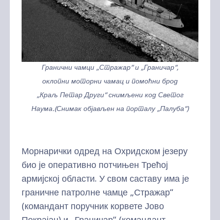
Гранични чамци „Стражар“ и „Граничар“,
оклопни моторни чамац и помоћни брод
„Краљ Петар Други“ снимљени код Светог
Наума.(Снимак објављен на порталу „Палуба“)
Морнарички одред на Охридском језеру
био је оперативно потчињен Трећој
армијској области. У свом саставу има је
граничне патролне чамце „Стражар“
(командант поручник корвете Јово
Покрајац) и „Граничар“ (командант