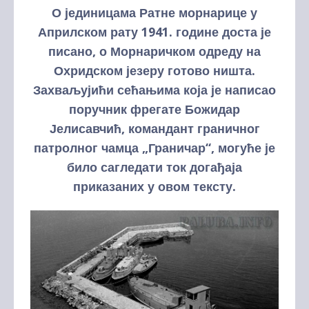
О јединицама Ратне морнарице у
Априлском рату 1941. године доста је
писано, о Морнаричком одреду на
Охридском језеру готово ништа.
Захваљујићи сећањима која је написао
поручник фрегате Божидар
Јелисавчић, командант граничног
патролног чамца „Граничар“, могуће је
било сагледати ток догађаја
приказаних у овом тексту.