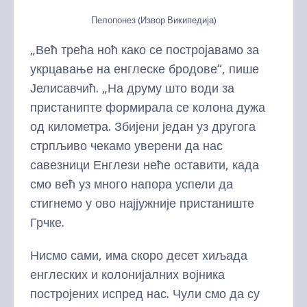
Пелопонез (Извор Википедија)
„Већ трећа ноћ како се постројавамо за
укрцавање на енглеске бродове“, пише
Јелисавчић. „На друму што води за
пристанипте формирала се колона дужа
од километра. Збијени један уз другога
стрпљиво чекамо уверени да нас
савезници Енглези неће оставити, када
смо већ уз много напора успели да
стигнемо у ово најјужније пристаниште
Грчке.
Нисмо сами, има скоро десет хиљада
енглеских и колонијалних војника
постројених испред нас. Чули смо да су