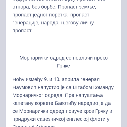
отпора, без борбе. Пропаст земље,
пропаст једног поретка, пропаст
генерације, народа, његову личну
пропаст.
Морнарички одред се повлачи преко
Грчке
Ноћу између 9. и 10. априла генерал
Наумовић напустио је са Штабом Команду
Морнаричког одреда. Пре напуштања
капетану корвете Бакотићу наредио је да
се Морнарички одред повуче кроз Грчку и
придружи савезничкој енглеској флоти у
Северној Африци.