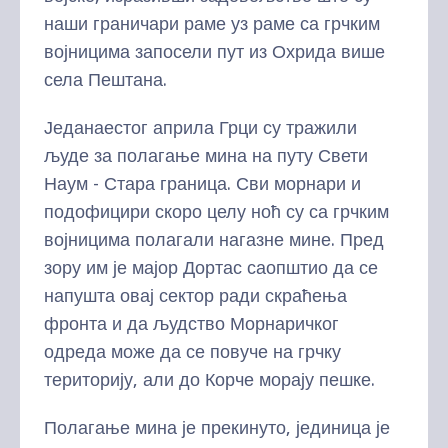
наши граничари раме уз раме са грчким
војницима запосели пут из Охрида више
села Пештана.
Једанаестог априла Грци су тражили
људе за полагање мина на путу Свети
Наум - Стара граница. Сви морнари и
подофицири скоро целу ноћ су са грчким
војницима полагали нагазне мине. Пред
зору им је мајор Дортас саопштио да се
напушта овај сектор ради скраћења
фронта и да људство Морнаричког
одреда може да се повуче на грчку
територију, али до Корче морају пешке.
Полагање мина је прекинуто, јединица је