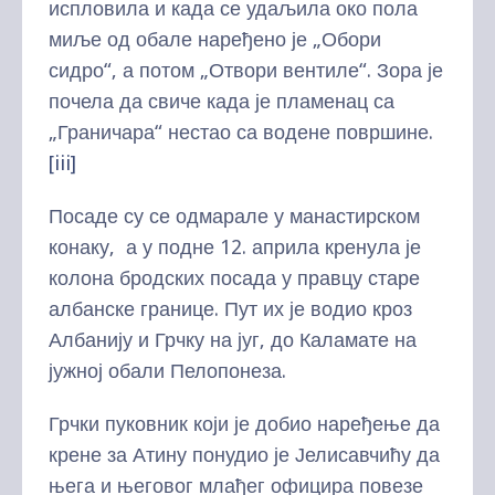
испловила и када се удаљила око пола
миље од обале наређено је „Обори
сидро“, а потом „Отвори вентиле“. Зора је
почела да свиче када је пламенац са
„Граничара“ нестао са водене површине.
[iii]
Посаде су се одмарале у манастирском
конаку, а у подне 12. априла кренула је
колона бродских посада у правцу старе
албанске границе. Пут их је водио кроз
Албанију и Грчку на југ, до Каламате на
јужној обали Пелопонеза.
Грчки пуковник који је добио наређење да
крене за Атину понудио је Јелисавчићу да
њега и његовог млађег официра повезе