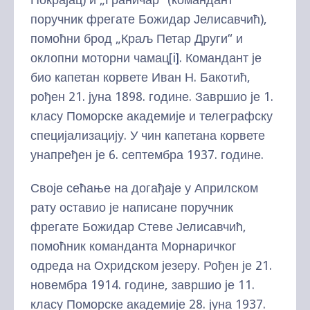
поручник фрегате Божидар Јелисавчић),
помоћни брод „Краљ Петар Други“ и
оклопни моторни чамац
[i]
. Командант је
био капетан корвете Иван Н. Бакотић,
рођен 21. јуна 1898. године. Завршио је 1.
класу Поморске академије и телеграфску
специјализацију. У чин капетана корвете
унапређен је 6. септембра 1937. године.
Своје сећање на догађаје у Априлском
рату оставио је написане поручник
фрегате Божидар Стеве Јелисавчић,
помоћник команданта Морнаричког
одреда на Охридском језеру. Рођен је 21.
новембра 1914. године, завршио је 11.
класу Поморске академије 28. јуна 1937.