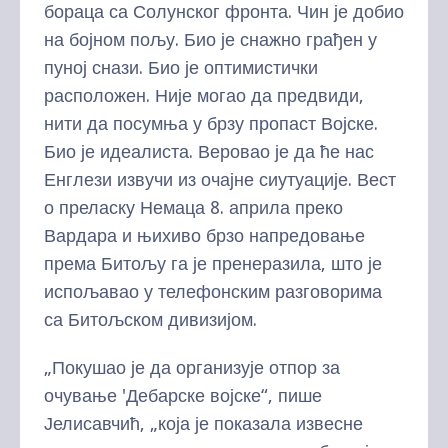
бораца са Солунског фронта. Чин је добио
на бојном пољу. Био је снажно грађен у
пуној снази. Био је оптимистички
расположен. Није могао да предвиди,
нити да посумња у брзу пропаст Војске.
Био је идеалиста. Веровао је да ће нас
Енглези извучи из очајне сиутуације. Вест
о преласку Немаца 8. априла преко
Вардара и њихиво брзо напредовање
према Битољу га је пренеразила, што је
испољавао у телефонским разговорима
са Битољском дивизијом.
„Покушао је да организује отпор за
очување 'Дебарске војске“, пише
Јелисавчић, „која је показала извесне