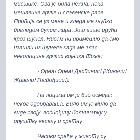
мистике. Сва је била нежна, нека
мешавина грчке и славенске расе.
Припија се уз мене и гледа ме љупко
погледом пуним жара. Још више идући
кроз тунел. Нисам ни приметио да смо
изашли из тунела када ме глас
неколицине грчких војника трже:
- Ореа! Ореа! Деспинис! (Живели!
Живели! Госпођице!).
На лицима им је био осмејак
неког одобравања. Било им је мило да
виде своју госпођицу болничарку у
друштву веселу и сретну.
Часови среће у животу су