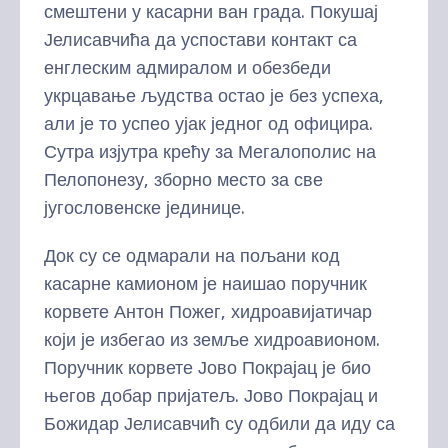
смештени у касарни ван града. Покушај
Јелисавчића да успостави контакт са
енглеским адмиралом и обезбеди
укрцавање људства остао је без успеха,
али је то успео ујак једног од официра.
Сутра изјутра крећу за Мегалополис на
Пелопонезу, зборно место за све
југословенске јединице.
Док су се одмарали на пољани код
касарне камионом је наишао поручник
корвете Антон Пожег, хидроавијатичар
који је избегао из земље хидроавионом.
Поручник корвете Јово Покрајац је био
његов добар пријатељ. Јово Покрајац и
Божидар Јелисавчић су одбили да иду са