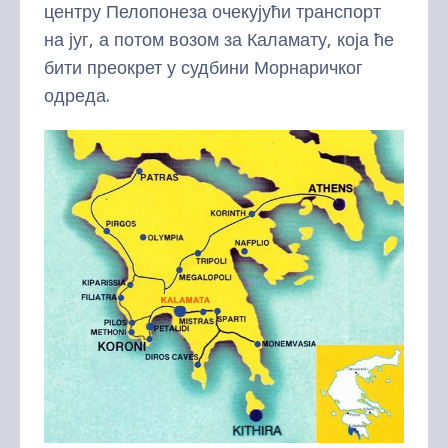
центру Пелопонеза очекујући транспорт
на југ, а потом возом за Каламату, која ће
бити преокрет у судбини Морнаричког
одреда.