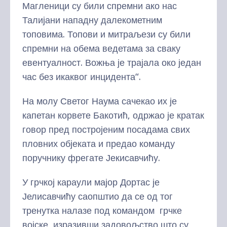
Магленици су били спремни ако нас
Талијани нападну далекометним
топовима. Топови и митраљези су били
спремни на обема ведетама за сваку
евентуалност. Вожња је трајала око један
час без икаквог инцидента“.
На молу Светог Наума сачекао их је
капетан корвете Бакотић, одржао је кратак
говор пред постројеним посадама свих
пловних објеката и предао команду
поручнику фрегате Јекисавчићу.
У грчкој караули мајор Дортас је
Јелисавчићу саопштио да се од тог
тренутка налазе под командом грчке
војске, изразивши задовољство што су