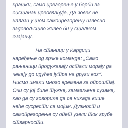
кратки, само прегорење у борби за
опстанак преовлађује. Да човек не
налази у том самопрегорењу извесно
задовољство живео би у сталном
очајању.
На станици у Кардици
наређење од грчке команде: „Само
рањеници продужавају остали морају да
чекају до идућег јутра на други воз“.
Нисмо имали много времена за опроштај.
Очи су јој биле тужне, замагљене сузама,
као да су говориле да се никада више
неће сусрести са мојим. Дужност и
самопрегорење су опет узели ток грубе
стварности.