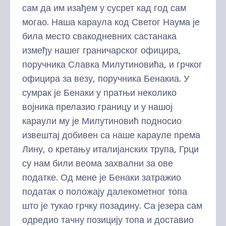
сам да им изађем у сусрет кад год сам
могао. Наша караула код Светог Наума је
била место свакодневних састанака
између нашег граничарског официра,
поручника Славка Милутиновића, и грчког
официра за везу, поручника Бенакиа. У
сумрак је Бенаки у пратњи неколико
војника прелазио границу и у нашој
караули му је Милутиновић подносио
извештај добивен са наше карауле према
Лину, о кретању италијанских трупа, Грци
су нам били веома захвални за ове
податке. Од мене је Бенаки затражио
податак о положају далекометног топа
што је тукао грчку позадину. Са језера сам
одредио тачну позицију топа и доставио