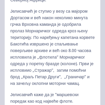
Јелисавчић је ступио у везу са мајором
Дортасом и већ након неколико минута
грчка Врховна каманда је одобрила
пролаз Морнаричког одреда кроз њену
територију. По наређењу капетана корвете
Бакотића извршено је спаљивање
поверљиве архиве и већ око 8.00 часова
испловила је „флотила“ Морнаричког
одреда у поретку бразде (колоне). Први је
испловиио „Стражар“, затим помоћни
брод „Краљ Петар Други“, „Граничар“ и
на зачељу оклопни моторни чамац.
Јелисавчић каже да је “маршевски
поредак као код највеће флоте.