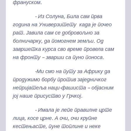
франуском.
- Из Солуна, Била сам прва
година на Универзитету када је почео
рат. Јавила сам се добровољно за
болничарку, да помогнем земљи. Од
завршетка курса сво време провела сам
на фронту – зварши са пуно поноса.
-Ми смо на путу за Африку да
продужимо борбу против заједничког
непријатеља наци-фашиста – објасним
јој наше присуство у Грчкој.
- Имала је лепе правилне црте
лица, косе црне. А очи, очи крупне
кестењасте, пуне топлине и неке