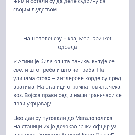
њим и остали су да деле судбину са
својим људством.
На Пелопонезу – крај Морнаричког
одреда
У Атини је била општа паника. Купује се
све, и што треба и што не треба. На
улицама страх – Хитлерове хорде су пред
вратима. На станици огромна гомила чека
воз. Војска прави ред и наши граничари се
први укрцавају.
Цео дан су путовали до Мегалополиса.
На станици их је дочекао грчки офцир уз
поздрав: „Христос Анести! Кало Пасха!“