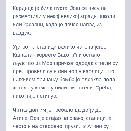
Кардица је била пуста. Још се нису ни
разместили у некој великој згради, школи
или касарни, када је почео напад из
ваздуха.
Ујутро на станици велико изненађење.
Капаетан корвете Бакотић и остало
људство из Морнаричког одреда стигли су
пре. Провели су и они ноћ у Кардици. По
њихивом причању бомба је одсекла пола
хотела у коме су били смештени. Срећа,
нико није погинуо.
Читав дан им је требало да дођу до
Атине. Воз је стајао на свакој станици, а
често и на отвореној прузи. У Атини су