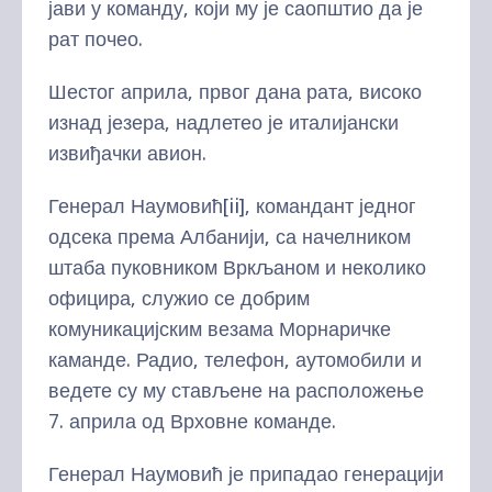
јави у команду, који му је саопштио да је
рат почео.
Шестог априла, првог дана рата, високо
изнад језера, надлетео је италијански
извиђачки авион.
Генерал Наумовић
[ii]
, командант једног
одсека према Албанији, са начелником
штаба пуковником Вркљаном и неколико
официра, служио се добрим
комуникацијским везама Морнаричке
каманде. Радио, телефон, аутомобили и
ведете су му стављене на расположење
7. априла од Врховне команде.
Генерал Наумовић је припадао генерацији