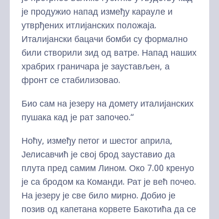
је продужио напад између карауле и
утврђених итлијанских положаја.
Италијански бацачи бомби су формално
били створили зид од ватре. Напад наших
храбрих граничара је заустављен, а
фронт се стабилизовао.
Био сам на језеру на домету италијанских
пушака кад је рат започео.“
Ноћу, између петог и шестог априла,
Јелисавчић је свој брод зауставио да
плута пред самим Лином. Око 7.00 кренуо
је са бродом ка Команди. Рат је већ почео.
На језеру је све било мирно. Добио је
позив од капетана корвете Бакотића да се