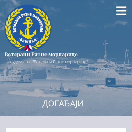
Preskoči
na
sadržaj
Ветерани Ратне морнарице
сајт Удружења "Ветерани Ратне морнарице"
ДОГАЂАЈИ