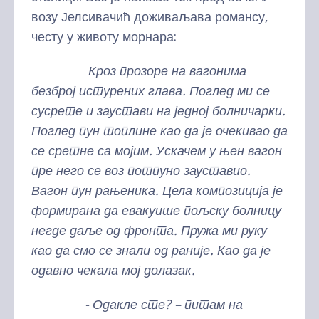
возу Јелсивачић доживаљава романсу,
честу у животу морнара:
Кроз прозоре на вагонима
безброј истурених глава. Поглед ми се
сусрете и заустави на једној болничарки.
Поглед пун топлине као да је очекивао да
се сретне са мојим. Ускачем у њен вагон
пре него се воз потпуно зауставио.
Вагон пун рањеника. Цела композиција је
формирана да евакуише пољску болницу
негде даље од фронта. Пружа ми руку
као да смо се знали од раније. Као да је
одавно чекала мој долазак.
- Одакле сте? – питам на