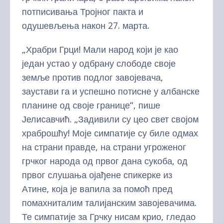
потписивања Тројног пакта и
одушевљења након 27. марта.
„Храбри Грци! Мали народ који је као
један устао у одбрану слободе своје
земље против подлог завојевача,
заустави га и успешно потисне у албанске
планине од своје границе“, пише
Јелисавчић. „Задивили су цео свет својом
храброшћу! Моје симпатије су биле одмах
на страни правде, на страни угроженог
грчког народа од првог дана сукоба, од
првог слушања ојађене спикерке из
Атине, која је вапила за помоћ пред
помахниталим талијанским завојевачима.
Те симпатије за Грчку нисам крио, гледао