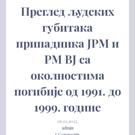
Преглед људских
губитака
припадника ЈРМ и
РМ ВЈ са
околностима
погибије од 1991. до
1999. године
05.03.2022.
admin
5 Comments