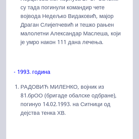
су тада погинули командир чете
војвода Недељко Видаковић, мајор
Драган Слијепчевић и тешко рањен
малолетни Александар Маслеша, који
је умро након 111 дана лечења.
- 1993. година
РАДОВИЋ МИЛЕНКО, војник из
81.брОО (бригаде обалске одбране),
погинуо 14.02.1993. на Ситници од
дејства тенка ХВ.