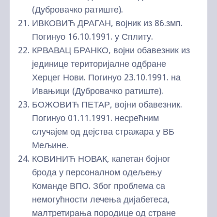
(Дубровачко ратиште).
ИВКОВИЋ ДРАГАН, војник из 86.змп.
Погинуо 16.10.1991. у Сплиту.
КРВАВАЦ БРАНКО, војни обавезник из
јединице територијалне одбране
Херцег Нови. Погинуо 23.10.1991. на
Ивањици (Дубровачко ратиште).
БОЖОВИЋ ПЕТАР, војни обавезник.
Погинуо 01.11.1991. несрећним
случајем од дејства стражара у ВБ
Мељине.
КОВИНИЋ НОВАК, капетан бојног
брода у персоналном одељењу
Команде ВПО. Због проблема са
немогућности лечења дијабетеса,
малтретирања породице од стране