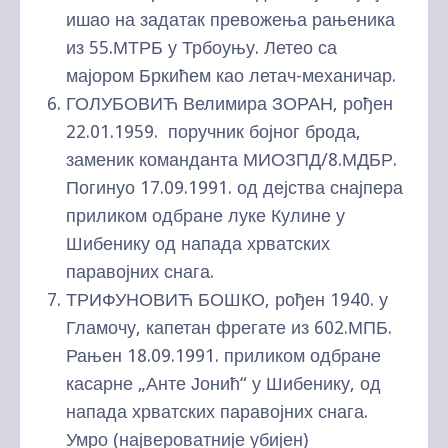
ишао на задатак превожења рањеника
из 55.МТРБ у Трбоуњу. Летео са
мајором Бркићем као летач-механичар.
ГОЛУБОВИЋ Велимира ЗОРАН, рођен
22.01.1959. поручник бојног брода,
заменик команданта МИОЗПД/8.МДБР.
Погинуо 17.09.1991. од дејства снајпера
приликом одбране луке Кулине у
Шибенику од напада хрватских
паравојних снага.
ТРИФУНОВИЋ БОШКО, рођен 1940. у
Гламочу, капетан фрегате из 602.МПБ.
Рањен 18.09.1991. приликом одбране
касарне „Анте Јонић“ у Шибенику, од
напада хрватских паравојних снага.
Умро (највероватније убијен)