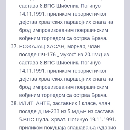
састава 8.ВПС Шибеник. Погинуо
14.11.1991. приликом терористичког
дејства хрватских паравојних снага на
брод импровизованим површинским
вођеним торпедом са острва Брача.
РОЖАЈАЦ ХАСАН, морнар, члан
посаде ПЧ-176 „Мукос“ из 20.ГМД из
састава 8.ВПС Шибеник. Погинуо
14.11.1991. приликом терористичког
дејства хрватских паравојних снага на
брод импровизованим површинским
вођеним торпедом са острва Брача.
ИЛИЋ АНТЕ, заставник I класе, члан
посаде ДТМ-233 из 5.МДБР из састава
5.ВПС Пула. Хрват. Погинуо 19.11.1991.
приликом покушаја спашавања (ударио