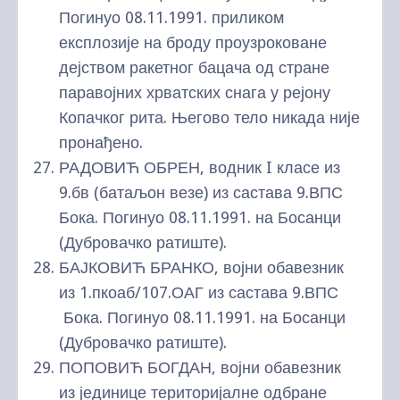
Погинуо 08.11.1991. приликом
експлозије на броду проузроковане
дејством ракетног бацача од стране
паравојних хрватских снага у рејону
Копачког рита. Његово тело никада није
пронађено.
РАДОВИЋ ОБРЕН, водник I класе из
9.бв (батаљон везе) из састава 9.ВПС
Бока. Погинуо 08.11.1991. на Босанци
(Дубровачко ратиште).
БАЈКОВИЋ БРАНКО, војни обавезник
из 1.пкоаб/107.ОАГ из састава 9.ВПС
Бока. Погинуо 08.11.1991. на Босанци
(Дубровачко ратиште).
ПОПОВИЋ БОГДАН, војни обавезник
из јединице територијалне одбране