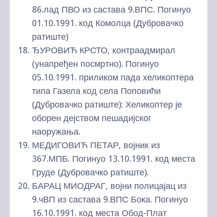
86.лад ПВО из састава 9.ВПС. Погинуо
01.10.1991. код Комолца (Дубровачко
ратиште)
ЂУРОВИЋ КРСТО, контраадмирал
(унапређен посмртно). Погинуо
05.10.1991. приликом пада хеликоптера
типа Газела код села Поповићи
(Дубровачко ратиште): Хеликоптер је
оборен дејством пешадијског
наоружања.
МЕДИГОВИЋ ПЕТАР, војник из
367.МПБ. Погинуо 13.10.1991. код места
Груде (Дубровачко ратиште).
БАРАЦ МИОДРАГ, војни полицајац из
9.чВП из састава 9.ВПС Бока. Погинуо
16.10.1991. код места Обод-Плат