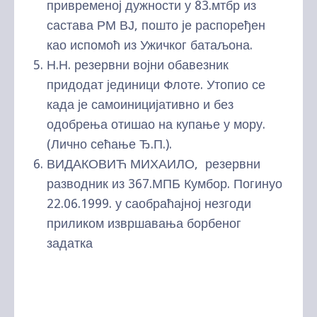
привременој дужности у 83.мтбр из
састава РМ ВЈ, пошто је распоређен
као испомоћ из Ужичког батаљона.
Н.Н. резервни војни обавезник
придодат јединици Флоте. Утопио се
када је самоиницијативно и без
одобрења отишао на купање у мору.
(Лично сећање Ђ.П.).
ВИДАКОВИЋ МИХАИЛО, резервни
разводник из 367.МПБ Кумбор. Погинуо
22.06.1999. у саобраћајној незгоди
приликом извршавања борбеног
задатка