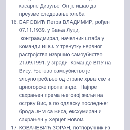
касарне Дивуље. Он је ишао да
преузме следовање хлеба.
БАРОВИЋ Петра ВЛАДИМИР, рођен
07.11.1939. у Бања Луци,
контраадмирал, начелник штаба у
Команди ВПО. У тренутку нервног
растројства извршио самоубиство
21.09.1991. у згради Команде ВПУ на
Вису. Његово самоубиство је
злоупотребљео од стране хрватске и
црногорске пропаганде. Најпре
сахрањен према његовој жељи на
острву Вис, а по одласку последњег
брода ЈРМ са Виса, ексхумиран и
сахрањен у Херцег Новом.
КОВАЧЕВИЋ ЗОРАН, потпоручник из