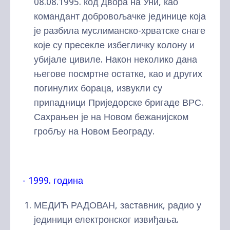
08.08.1995. код Двора на Уни, као
командант добровољачке јединице која
је разбила муслиманско-хрватске снаге
које су пресекле избегличку колону и
убијале цивиле. Након неколико дана
његове посмртне остатке, као и других
погинулих бораца, извукли су
припадници Приједорске бригаде ВРС.
Сахрањен је на Новом бежанијском
гробљу на Новом Београду.
- 1999. година
МЕДИЋ РАДОВАН, заставник, радио у
јединици електронског извиђања.