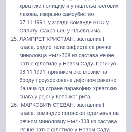
хрватске полиције и уништења његових
лекова, извршио самоубиство
07.11.1991. у згради Команде ВПО у
Сплиту. Сахрањен у Пљевљима.
ЛАМПРЕТ КРИСТЈАН, заставник I
класе, радио телеграфиста са речног
миноловца РМЛ-308 из састава Речне
ратне флотиле у Новом Саду. Погинуо
08.11.1991. приликом експлозије на
броду проузроковане дејством ракетног
бацача од стране паравојних хрватских
снага у рејону Копачког рита.
МАРКОВИЋ СТЕВАН, заставник I
класе, командир погонског одељења на
речном миноловцу РМЛ-308 из састава
Речне ратне флотиле у Новом Саду.