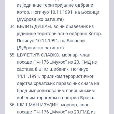
из јединице територијалне одбране
Котор. Погинуо 10.11.1991. на Босанци
(Дубровачко ратиште).
БЕЛИЋ ДУШАН, војни обавезник из
јединице територијалне одбране Котор.
Погинуо 10.11.1991. на Босанци
(Дубровачко ратиште).
ШУЛЕТИЋ СЛАВКО, морнар, члан
посаде ПЧ-176 „Мукос“ из 20. ГМД из
састава 8.ВПС Шибеник. Погинуо
14.11.1991. приликом терористичког
дејства хрватских паравојних снага на
брод импровизованим површинским
вођеним торпедом са острва Брача.
ШИШМАН ИЗУДИН, морнар, члан
посаде ПЧ-176 „Мукос“ из 20.ГМД из