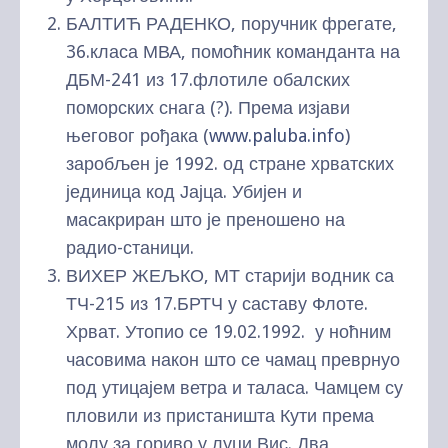
БАЛТИЋ РАДЕНКО, поручник фрегате,
36.класа МВА, помоћник команданта на
ДБМ-241 из 17.флотиле обалских
поморских снага (?). Према изјави
његовог рођака (
www.paluba.info
)
заробљен је 1992. од стране хрватских
јединица код Јајца. Убијен и
масакриран што је преношено на
радио-станици.
ВИХЕР ЖЕЉКО, МТ старији водник са
ТЧ-215 из 17.БРТЧ у саставу Флоте.
Хрват. Утопио се 19.02.1992. у ноћним
часовима након што се чамац преврнуо
под утицајем ветра и таласа. Чамцем су
пловили из пристаништа Кути према
молу за гориво у луци Вис. Два