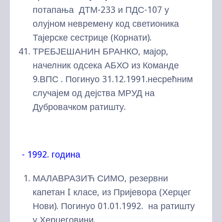
потапања ДТМ-233 и ПДС-107 у
олујном невремену код светионика
Тајерске сестрице (Корнати).
ТРЕБЈЕШАНИН БРАНКО, мајор,
начелник одсека АБХО из Команде
9.ВПС . Погинуо 31.12.1991.несрећним
случајем од дејства МРУД на
Дубровачком ратишту.
- 1992. година
МАЛАВРАЗИЋ СИМО, резервни
капетан I класе, из Пријевора (Херцег
Нови). Погинуо 01.01.1992. на ратишту
у Херцеговини.