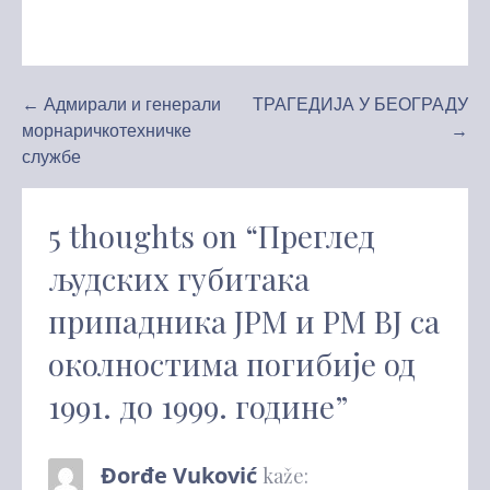
Kretanje
← Адмирали и генерали
ТРАГЕДИЈА У БЕОГРАДУ
морнаричкотехничке
→
članka
службе
5 thoughts on
“Преглед
људских губитака
припадника ЈРМ и РМ ВЈ са
околностима погибије од
1991. до 1999. године”
Đorđe Vuković
kaže: