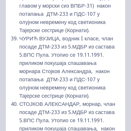
главом у морски сиз ВПБР-31) након
потапања ДТМ-233 и ПДС-107 у
олујном невремену код светионика
Тајерске сестрице (Корнати).
ЧУРИЋ ВУЈИЦА, водник I класе, члан
посаде ДТМ-233 из 5.МДБР из састава
5.ВПС Пула. Утопио се 19.11.1991.
приликом покушаја спашавања
морнара Стојков Александра, након
потапања ДТМ-233 и ПДС-107 у
олујном невремену код светионика
Тајерске сестрице (Корнати).
СТОЈКОВ АЛЕКСАНДАР, морнар, члан
посаде ДТМ-233 из 5.МДБР из састава
5.ВПС Пула. Утопио се 19.11.1991.
приликом покушаја спашавања, након