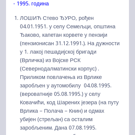
- 1995. година
ЛОШИЋ Стево ЂУРО, рођен
04.01.1951. у селу Семељци, општина
Ђаково, капетан корвете у пензији
(пензионисан 31.12.1991.). На дужности
у 1. лакој пешадијској бригади
(Врличка) из Војске РСК
(Севернодалматински корпус) .
Приликом повлачења из Врлике
заробљен у аутомобилу 04.08.1995.
(вероватније 05.08.1995.) у селу
Ковачићи, код Шарених језера (на путу
Врлика – Полача – Книн) и одмах
убијен (стрељан) са осталим
заробљеним. Дана 07.08.1995.