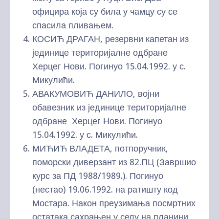
официра која су била у чамцу су се
спасила пливањем.
КОСИЋ ДРАГАН, резервни капетан из
јединице територијалне одбране
Херцег Нови. Погинуо 15.04.1992. у с.
Микулићи.
АВАКУМОВИЋ ДАНИЛО, војни
обавезник из јединице територијалне
одбране Херцег Нови. Погинуо
15.04.1992. у с. Микулићи.
МИЋИЋ ВЛАДЕТА, потпоручник,
поморски диверзант из 82.ПЦ (Завршио
курс за ПД 1988/1989.). Погинуо
(нестао) 19.06.1992. на ратишту код
Мостара. Након преузимања посмртних
остатака сахрањен у селу на планини