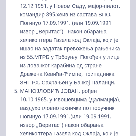
12.12.1951. у Новом Саду, мајор-пилот,
командир 895.хеив из састава ВПО.
Погинуо 17.09.1991. (или 19.09.1991.
извор „Веритас“) након обарања
хеликоптера Газела код Оклаја, који је
ишао на задатак превожења рањеника
из 55.МТРБ у Трбоуњу. Погођен у лице
из ловачког карабина од стране
Дражена Кевића-Ћимпе, припадника
ЗНГ РХ. Сахрањен у Бачкој Паланци.
МАНОЈЛОВИЋ ЈОВАН, рођен
10.10.1965. у Ивошевцима (Далмација),
ваздухопловнотехнички потпоручник.
Погинуо 17.09.1991.(или 19.09.1991.
извор „Веритас“) након обарања
хеликоптера Газела код Оклаја, који је