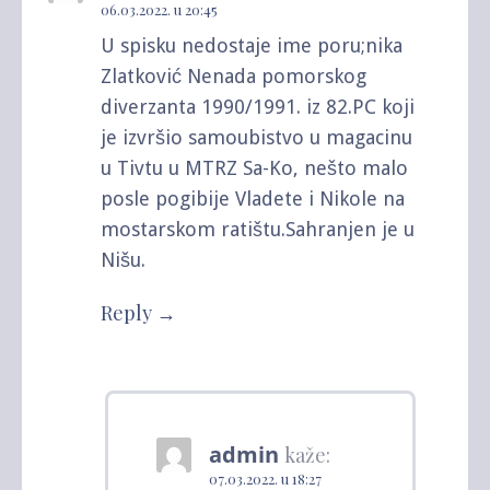
06.03.2022. u 20:45
U spisku nedostaje ime poru;nika
Zlatković Nenada pomorskog
diverzanta 1990/1991. iz 82.PC koji
je izvršio samoubistvo u magacinu
u Tivtu u MTRZ Sa-Ko, nešto malo
posle pogibije Vladete i Nikole na
mostarskom ratištu.Sahranjen je u
Nišu.
Reply
admin
kaže:
07.03.2022. u 18:27