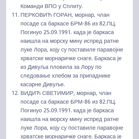
Команди ВПО у Сплиту.
ПЕРКОВИЋ ГОРАН, морнар, члан
посаде са баркасе БРМ-86 из 82.ПЦ.
Погинуо 25.09.1991. када је баркаса
наишла на морску мину испред ратне
луке Лора, коју су поставиле паравојне
хрватске морнаричке снаге. Баркаса је
из Дивуља пловила за Лору по
следовање хлебом за припаднике
касарне Дивуље.
ВИДИЋ СВЕТИМИР, морнар, члан
посаде са баркасе БРМ-86 из 82.ПЦ.
Погинуо 25.09.1991. када је баркаса
наишла на морску мину испред ратне
луке Лора, коју су поставиле паравојне
хрватске морнаричке снаге. Баркаса је