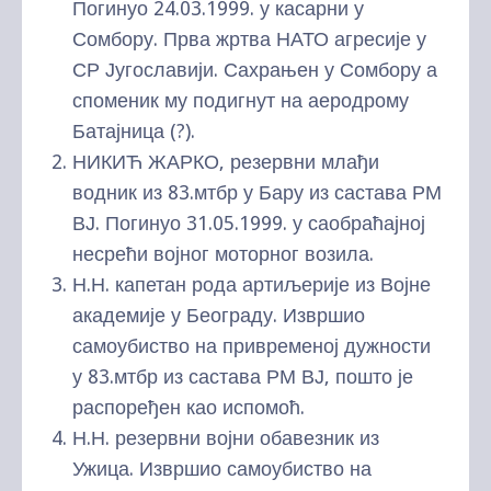
Погинуо 24.03.1999. у касарни у
Сомбору. Прва жртва НАТО агресије у
СР Југославији. Сахрањен у Сомбору а
споменик му подигнут на аеродрому
Батајница (?).
НИКИЋ ЖАРКО, резервни млађи
водник из 83.мтбр у Бару из састава РМ
ВЈ. Погинуо 31.05.1999. у саобраћајној
несрећи војног моторног возила.
Н.Н. капетан рода артиљерије из Војне
академије у Београду. Извршио
самоубиство на привременој дужности
у 83.мтбр из састава РМ ВЈ, пошто је
распоређен као испомоћ.
Н.Н. резервни војни обавезник из
Ужица. Извршио самоубиство на