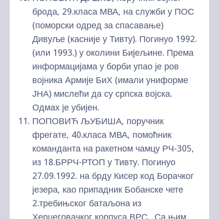
брода, 29.класа МВА, на служби у ПОС
(поморски одред за спасавање)
Дивуље (касније у Тивту). Погинуо 1992.
(или 1993.) у околини Бијељине. Према
информацијама у борби упао је ров
војника Армије БиХ (имали униформе
ЈНА) мислећи да су српска војска.
Одмах је убијен.
ПОПОВИЋ ЉУБИША, поручник
фрегате, 40.класа МВА, помоћник
команданта на ракетном чамцу РЧ-305,
из 18.БРРЧ-РТОП у Тивту. Погинуо
27.09.1992. на брду Кисер код Борачког
језера, као припадник Бобанске чете
2.требињског батаљона из
Херцеговачког корпуса ВРС. Са њим