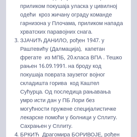
приликом покушаја уласка у цивилној
одећи кроз жичану ограду команде
гарнизона у Плочама, приликом напада
хрватских паравојних снага.
ЗЈАЧИЋ ДАНИЛО, рођен 1947. у
Раштевићу (Далмација), капетан
фрегате из МПБ, 20.класа ВПА . Тешко
рањен 16.09.1991. на броду код
покушаја поврата заузетог војног
складишта горива код Каштел
Сућурца. Од последица рањавања
умро исти дан у ПБ Лори без
могућности пружене специјалистичке
лекарске помоћи у болници у Сплиту.
Сахрањен у Сплиту.
БРКИЋ Драгомира БОРИВОЈЕ, рођен