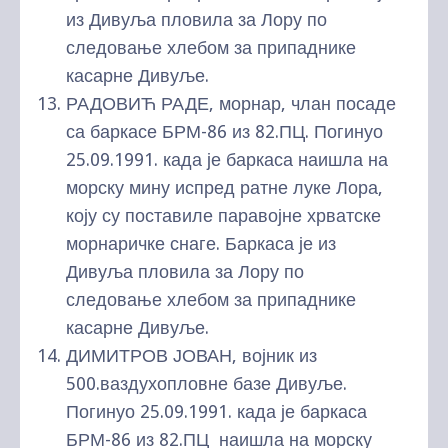
из Дивуља пловила за Лору по
следовање хлебом за припаднике
касарне Дивуље.
РАДОВИЋ РАДЕ, морнар, члан посаде
са баркасе БРМ-86 из 82.ПЦ. Погинуо
25.09.1991. када је баркаса наишла на
морску мину испред ратне луке Лора,
коју су поставиле паравојне хрватске
морнаричке снаге. Баркаса је из
Дивуља пловила за Лору по
следовање хлебом за припаднике
касарне Дивуље.
ДИМИТРОВ ЈОВАН, војник из
500.ваздухопловне базе Дивуље.
Погинуо 25.09.1991. када је баркаса
БРМ-86 из 82.ПЦ наишла на морску