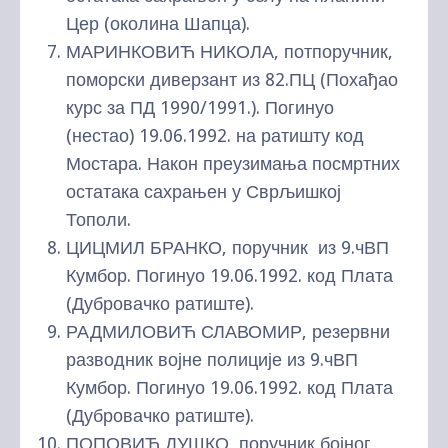
Цер (околина Шапца).
МАРИНКОВИЋ НИКОЛА, потпоручник,
поморски диверзант из 82.ПЦ (Похађао
курс за ПД 1990/1991.). Погинуо
(нестао) 19.06.1992. на ратишту код
Мостара. Након преузимања посмртних
остатака сахрањен у Сврљишкој
Тополи.
ЦИЦМИЛ БРАНКО, поручник из 9.чВП
Кумбор. Погинуо 19.06.1992. код Плата
(Дубровачко ратиште).
РАДМИЛОВИЋ СЛАВОМИР, резервни
разводник војне полиције из 9.чВП
Кумбор. Погинуо 19.06.1992. код Плата
(Дубровачко ратиште).
ПОПОВИЋ ДУШКО, поручник бојног