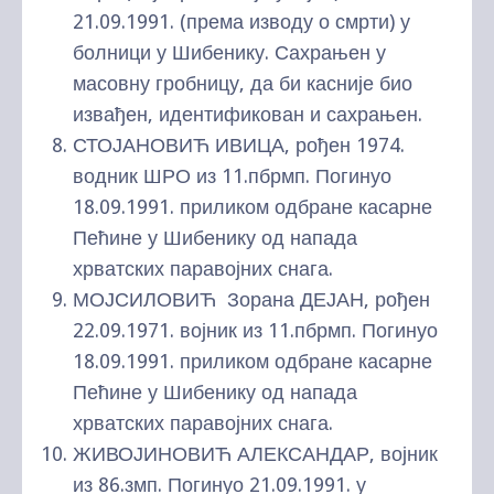
21.09.1991. (према изводу о смрти) у
болници у Шибенику. Сахрањен у
масовну гробницу, да би касније био
извађен, идентификован и сахрањен.
СТОЈАНОВИЋ ИВИЦА, рођен 1974.
водник ШРО из 11.пбрмп. Погинуо
18.09.1991. приликом одбране касарне
Пећине у Шибенику од напада
хрватских паравојних снага.
МОЈСИЛОВИЋ Зорана ДЕЈАН, рођен
22.09.1971. војник из 11.пбрмп. Погинуо
18.09.1991. приликом одбране касарне
Пећине у Шибенику од напада
хрватских паравојних снага.
ЖИВОЈИНОВИЋ АЛЕКСАНДАР, војник
из 86.змп. Погинуо 21.09.1991. у