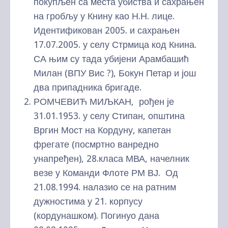
покупљен са места убиства и сахрањен
на гробљу у Книну као Н.Н. лице.
Идентификован 2005. и сахрањен
17.07.2005. у селу Стрмица код Книна.
СА њим су тада убијени Арамбашић
Милан (ВПУ Вис ?), Бокун Петар и још
два припадника бригаде.
РОМЧЕВИЋ МИЉКАН, рођен је
31.01.1953. у селу Стипан, општина
Вргин Мост на Кордуну, капетан
фрегате (посмртно ванредно
унапређен), 28.класа МВА, начелник
везе у Команди Флоте РМ ВЈ. Од
21.08.1994. налазио се на ратним
дужностима у 21. корпусу
(кордунашком). Погинуо дана