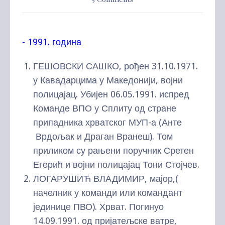
- 1991. година
ГЕШОВСКИ САШКО, рођен 31.10.1971.
у Кавадарцима у Македонији, војни
полицајац. Убијен 06.05.1991. испред
Команде ВПО у Сплиту од стране
припадника хрватског МУП-а (Анте
Врдољак и Драган Вранеш). Том
приликом су рањени поручник Сретен
Егерић и војни полицајац Тони Стојчев.
ЛОГАРУШИЋ ВЛАДИМИР, мајор,(
начелник у команди или командант
јединице ПВО). Хрват. Погинуо
14.09.1991. од пријатељске ватре,