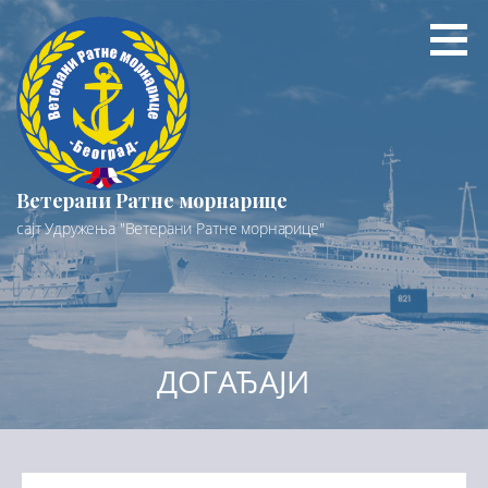
Preskoči
na
sadržaj
Ветерани Ратне морнарице
сајт Удружења "Ветерани Ратне морнарице"
ДОГАЂАЈИ