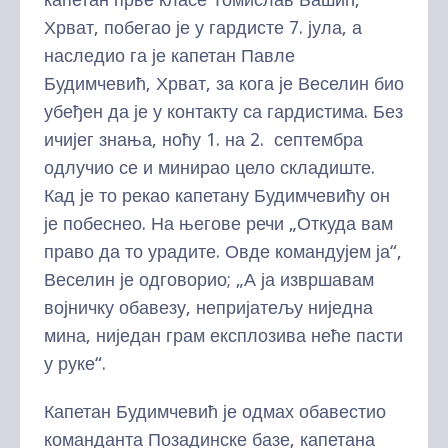
Хрват, побегао је у гардисте 7. јула, а
наследио га је капетан Павле
Будимчевић, Хрват, за кога је Веселин био
убеђен да је у контакту са гардистима. Без
ичијег знања, ноћу 1. на 2. септембра
одлучио се и минирао цело складиште.
Кад је то рекао капетану Будимчевићу он
је побеснео. На његове речи „Откуда вам
право да то урадите. Овде командујем ја“,
Веселин је одговорио; „А ја извршавам
војничку обавезу, непријатељу ниједна
мина, ниједан грам експлозива неће пасти
у руке“.
Капетан Будимчевић је одмах обавестио
команданта Позадинске базе, капетана