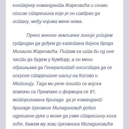
контејнер команданта Жарковића и сними
списак старешина које је он изабрао да
остану, међу којима мене нема.
Преко женске земљачке линије успијем
сутридан да дођем до капетана бојног брода
Михаила Жарковића. Питам га шта би од оне
части да будем у Кумбору, а он мени
објашњава да Генералштаб инсистира да се
искусне старјешине шаљу на Косово и
Метохију. Тада ми рече пошто се војска
повлачи са Превлаке и формира се 81.
моторизована бригада да је командант
бригаде пуковник Миладиновић добио
одрешене руке и може да узме старешину кога
хоће. Кажем му зови пуковника Миладиновића