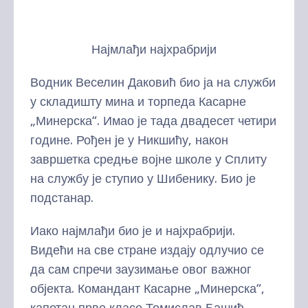
Најмлађи најхрабрији
Водник Веселин Даковић био ја на служби
у складишту мина и торпеда Касарне
„Минерска“. Имао је тада двадесет четири
године. Рођен је у Никшићу, након
завршетка средње војне школе у Сплиту
на службу је ступио у Шибенику. Био је
подстанар.
Иако најмлађи био је и најхрабрији.
Видећи на све стране издају одлучио се
да сам спречи заузимање овог важног
објекта. Командант Касарне „Минерска“,
капетан прве класе Томислав Башић,