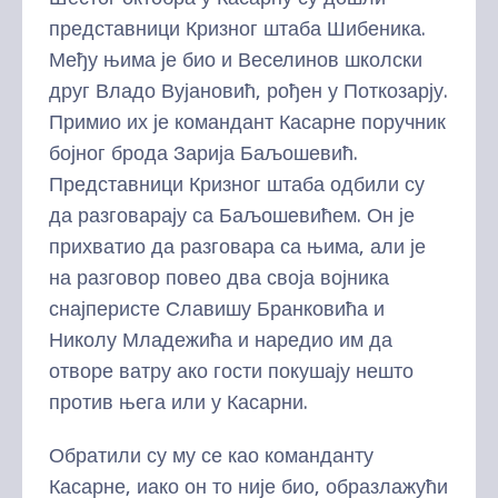
представници Кризног штаба Шибеника.
Међу њима је био и Веселинов школски
друг Владо Вујановић, рођен у Поткозарју.
Примио их је командант Касарне поручник
бојног брода Зарија Баљошевић.
Представници Кризног штаба одбили су
да разговарају са Баљошевићем. Он је
прихватио да разговара са њима, али је
на разговор повео два своја војника
снајперисте Славишу Бранковића и
Николу Младежића и наредио им да
отворе ватру ако гости покушају нешто
против њега или у Касарни.
Обратили су му се као команданту
Касарне, иако он то није био, образлажући