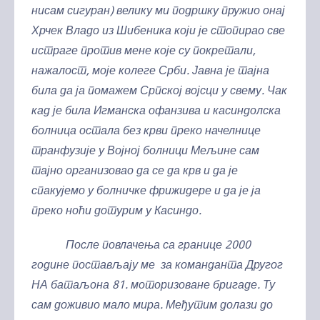
нисам сигуран) велику ми подршку пружио онај
Хрчек Владо из Шибеника који је стопирао све
истраге против мене које су покретали,
нажалост, моје колеге Срби. Јавна је тајна
била да ја помажем Српској војсци у свему. Чак
кад је била Игманска офанзива и касиндолска
болница остала без крви преко начелнице
транфузије у Војној болници Мељине сам
тајно организовао да се да крв и да је
спакујемо у болничке фрижидере и да је ја
преко ноћи дотурим у Касиндо.
После повлачења са границе 2000
године постављају ме за команданта Другог
НА батаљона 81. моторизоване бригаде. Ту
сам доживио мало мира. Међутим долази до