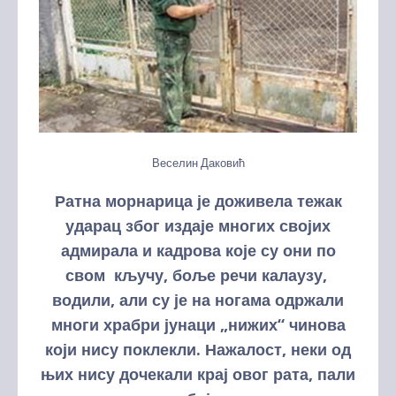
Веселин Даковић
Ратна морнарица је доживела тежак
ударац због издаје многих својих
адмирала
и кадрова које су они по
свом кључу, боље речи калаузу,
водили, али су је на ногама одржали
многи храбри јунаци „нижих“ чинова
који нису поклекли. Нажалост, неки од
њих нису дочекали крај овог рата, пали