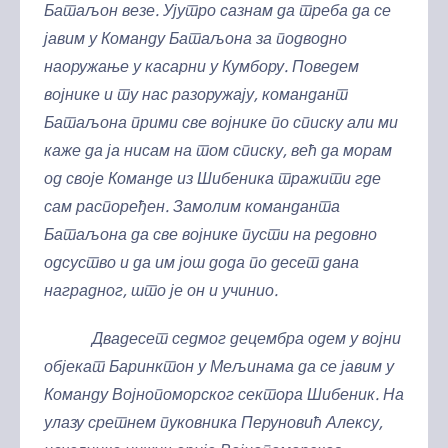
Батаљон везе. Ујутро сазнам да треба да се
јавим у Команду Батаљона за подводно
наоружање у касарни у Кумбору. Поведем
војнике и ту нас разоружају, командант
Батаљона прими све војнике по списку али ми
каже да ја нисам на том списку, већ да морам
од своје Команде из Шибеника тражити где
сам распоређен. Замолим команданта
Батаљона да све војнике пусти на редовно
одсуство и да им још дода по десет дана
наградног, што је он и учинио.
Двадесет седмог децембра одем у војни
објекат Баринктон у Мељинама да се јавим у
Команду Војнопоморског сектора Шибеник. На
улазу сретнем пуковника Перуновић Алексу,