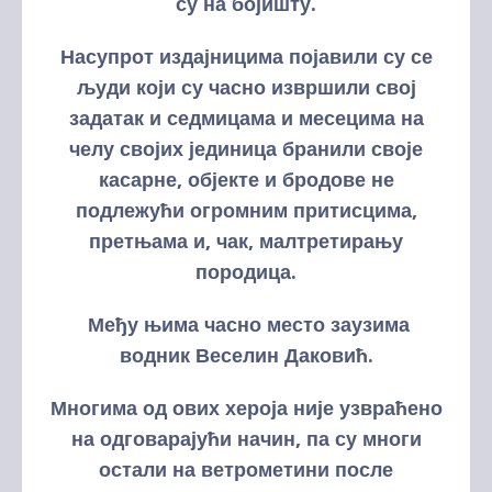
су на бојишту.
Насупрот издајницима појавили су се
људи који су часно извршили свој
задатак и седмицама и месецима на
челу својих јединица бранили своје
касарне, објекте и бродове не
подлежући огромним притисцима,
претњама и, чак, малтретирању
породица.
Међу њима часно место заузима
водник Веселин Даковић.
Многима од ових хероја није узвраћено
на одговарајући начин, па су многи
остали на ветрометини после