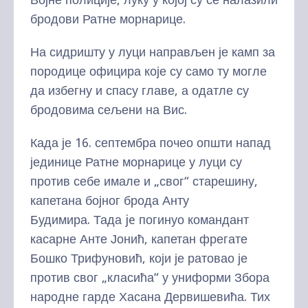
бродови Ратне морнарице.
На сидришту у луци направљен је камп за
породице официра које су само ту могле
да избегну и спасу главе, а одатле су
бродовима сељени на Вис.
Када је 16. септембра почео општи напад
јединице Ратне морнарице у луци су
против себе имале и „свог“ старешину,
капетана бојног брода Анту
Будимира. Тада je погинуо командант
касарне Анте Јонић, капетан фрегате
Бошко Трифуновић, који је ратовао је
против свог „класића“ у униформи Збора
народне гарде Хасана Дервишевића. Тих