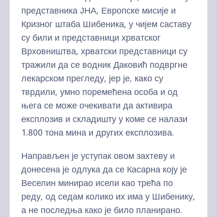
представника ЈНА, Европске мисије и
Кризног штаба Шибеника, у чијем саставу
су били и представници хрватског
Врховништва, хрватски представници су
тражили да се водник Даковић подвргне
лекарском прегледу, јер је, како су
тврдили, умно поремећена особа и од
њега се може очекивати да активира
експлозив и складишту у коме се налази
1.800 тона мина и других експлозива.
Направљен је уступак овом захтеву и
донесена је одлука да се Касарна коју је
Веселин минирао исели као трећа по
реду, од седам колико их има у Шибенику,
а не последња како је било планирано.