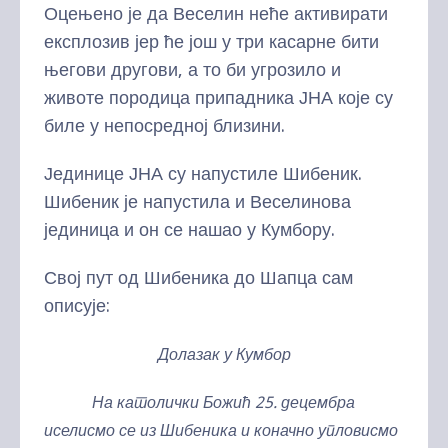
Оцењено је да Веселин неће активирати
експлозив јер ће још у три касарне бити
његови другови, а то би угрозило и
животе породица припадника ЈНА које су
биле у непосредној близини.
Јединице ЈНА су напустиле Шибеник.
Шибеник је напустила и Веселинова
јединица и он се нашао у Кумбору.
Свој пут од Шибеника до Шапца сам
описује:
Долазак у Кумбор
На католички Божић 25. децембра
иселисмо се из Шибеника и коначно упловисмо