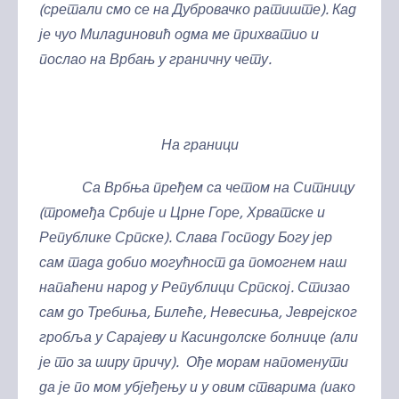
(сретали смо се на Дубровачко ратиште). Кад
је чуо Миладиновић одма ме прихватио и
послао на Врбањ у граничну чету.
На граници
Са Врбња пређем са четом на Ситницу
(тромеђа Србије и Црне Горе, Хрватске и
Републике Српске). Слава Господу Богу јер
сам тада добио могућност да помогнем наш
напаћени народ у Републици Српској. Стизао
сам до Требиња, Билеће, Невесиња, Јеврејског
гробља у Сарајеву и Касиндолске болнице (али
је то за ширу причу). Ође морам напоменути
да је по мом убјеђењу и у овим стварима (иако