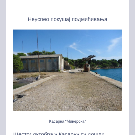
Неуспео покушај подмићивања
Касарна "Минерска"
Шестог октобра у Касарну су дошли