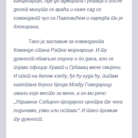
канцеларије, оде до адмирала Грбавца и после
десет минута се враћа и каже сад се
командант чуо са Павловићем и наредба ти је
блокирана.
Тако ја заглавим за команданта
Команде стана Ратне морнарице. И ту
дужност обављах годину и по дана, али се
појави официр Хрват и Грбавац мене смијени.
И опет на белом хлебу, ђе ћу куда ћу, питам
капетана бојног брода Млађу Говедарицу
имали које место за мене, а он ми рече:
„Управник Сабирно-продајног центра те чека
годинама, узми или остави“. И тако примим
ту дужност.