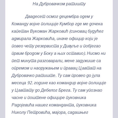
На Дубровачком ратишту
Двадесет осмог децембра одем у
Команду војне полиције Кумбор где ме дочека
капетан Вукоман Жарковић (синовац будућег
адмирала Жарковића, иначе официр који је
повео чету резервиста у Дивуље и побјегао
првим бродом у Боку а њих оставио). Нисмо ни
пет минута разговарали, мене задужише са
опремом и наоружањем и правац Цавтат на
Дубровачко ратиште. Ту сам провео до јула
месеца 92. године као командир војне полиције
у Цавтату до Дебелог Брега. Ту сам упознао
часне и поштене официре пуковника
Радојевића нашег команданта, пуковника
Николу Петровића, мајора, садашњег