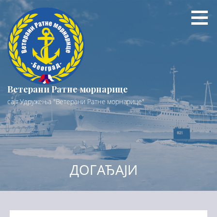
Preskoči
na
sadržaj
Ветерани Ратне морнарице
сајт Удружења "Ветерани Ратне морнарице"
ДОГАЂАЈИ