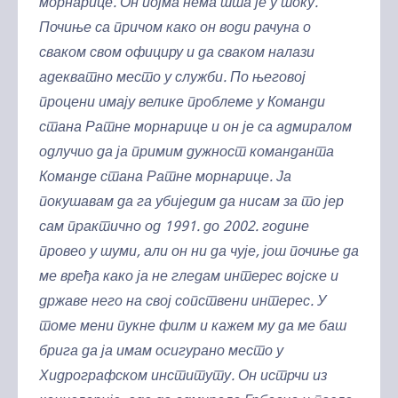
морнарице. Он појма нема шта је у току.
Почиње са причом како он води рачуна о
сваком свом официру и да сваком налази
адекватно место у служби. По његовој
процени имају велике проблеме у Команди
стана Ратне морнарице и он је са адмиралом
одлучио да ја примим дужност команданта
Команде стана Ратне морнарице. Ја
покушавам да га убиједим да нисам за то јер
сам практично од 1991. до 2002. године
провео у шуми, али он ни да чује, још почиње да
ме вређа како ја не гледам интерес војске и
државе него на свој сопствени интерес. У
томе мени пукне филм и кажем му да ме баш
брига да ја имам осигурано место у
Хидрографском институту. Он истрчи из