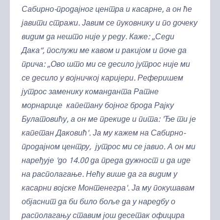
Сабирно-продајног центра и касарне, а он ће
јавити стражи. Јавим се пуковнику и по дочеку
видим да нешто није у реду. Каже: „Седи
Дака“, послужи ме кавом и ракијом и поче да
прича: „Ово што ми се десило јутрос није ми
се десило у војничкој каријери. Реферишем
јутрос заменику команданта Ратне
морнарице капетану бојног брода Рајку
Булатовићу, а он ме прекиде и пита: 'Ђе ти је
капетан Даковић'. Ја му кажем на Сабирно-
продајном центру, јутрос ми се јавио. А он ми
наређује 'до 14.00 да преда дужност и да иде
на располагање. Нећу више да га видим у
касарни војске Монтенегра'. Ја му покушавам
објаснит да би било боље да у наредбу о
располагању ставим још десетак официра