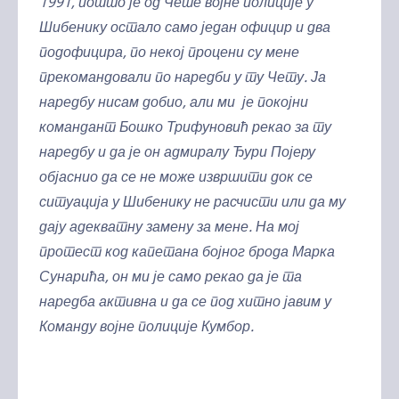
1991, пошто је од Чете војне полиције у
Шибенику остало само један официр и два
подофицира, по некој процени су мене
прекомандовали по наредби у ту Чету. Ја
наредбу нисам добио, али ми је покојни
командант Бошко Трифуновић рекао за ту
наредбу и да је он адмиралу Ђури Појеру
објаснио да се не може извршити док се
ситуација у Шибенику не расчисти или да му
дају адекватну замену за мене. На мој
протест код капетана бојног брода Марка
Сунарића, он ми је само рекао да је та
наредба активна и да се под хитно јавим у
Команду војне полиције Кумбор.