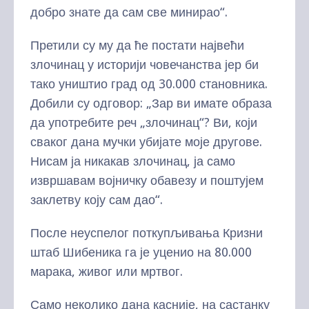
добро знате да сам све минирао“.
Претили су му да ће постати највећи
злочинац у историји човечанства јер би
тако уништио град од 30.000 становника.
Добили су одговор: „Зар ви имате образа
да употребите реч „злочинац“? Ви, који
сваког дана мучки убијате моје другове.
Нисам ја никакав злочинац, ја само
извршавам војничку обавезу и поштујем
заклетву коју сам дао“.
После неуспелог поткупљивања Кризни
штаб Шибеника га је уценио на 80.000
марака, живог или мртвог.
Само неколико дана касније, на састанку