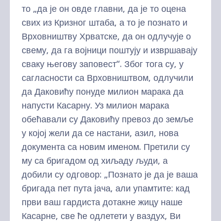
то „да је он овде главни, да је то оцена
свих из Кризног штаба, а то је познато и
Врховништву Хрватске, да он одлучује о
свему, да га војници поштују и извршавају
сваку његову заповест“. Због тога су, у
сагласности са Врховништвом, одлучили
да Даковићу понуде милион марака да
напусти Касарну. Уз милион марака
обећавали су Даковићу превоз до земље
у којој жели да се настани, азил, нова
документа са новим именом. Претили су
му са бригадом од хиљаду људи, а
добили су одговор: „Познато је да је ваша
бригада пет пута јача, али упамтите: кад
први ваш гардиста дотакне жицу наше
Касарне, све ће одлетети у ваздух, Ви