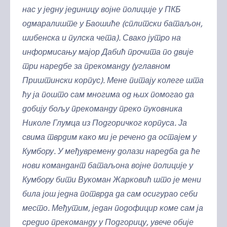
нас у једну јединицу војне полиције у ПКБ
одмаралиште у Баошиће (сплитски батаљон,
шибенска и пулска чета). Свако јутро на
информисању мајор Дабић прочита по двије
три наредбе за прекоманду (углавном
Приштински корпус). Мене питају колеге шта
ћу ја пошто сам многима од њих помогао да
добију бољу прекоманду преко пуковника
Николе Глумца из Подгоричког корпуса. Ја
свима тврдим како ми је речено да остајем у
Кумбору. У међувремену долази наредба да ће
нови командант батаљона војне полиције у
Кумбору бити Вукоман Жарковић што је мени
била још једна потврда да сам осигурао себи
место. Међутим, један подофицир коме сам ја
средио прекоманду у Подгорицу, увече обије