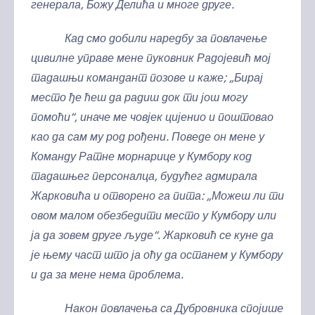
генерала, Божу Делића и многе друге.
Кад смо добили наредбу за повлачење
цивилне управе мене пуковник Радојевић мој
тадашњи командант позове и каже; „Бирај
место ђе ћеш да радиш док ти још могу
помоћи“, иначе ме човјек цијенио и поштовао
као да сам му род рођени. Поведе он мене у
Команду Ратне морнарице у Кумбору код
тадашњег персоналца, будућег адмирала
Жарковића и отворено га пита: „Можеш ли ти
овом малом обезбедити место у Кумбору или
ја да зовем друге људе“. Жарковић се куне да
је њему част што ја оћу да останем у Кумбору
и да за мене нема проблема.
Након повлачења са Дубровника спојише