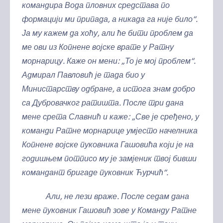
командира Вода пловних средстава по
формацији ми припада, а никада га није било“.
Ја му кажем да хоћу, али ће бити проблем да
ме ови из Копнене војске врате у Ратну
морнарицу. Каже он мени: „То је мој проблем“.
Адмирал Павловић је тада био у
Министарству одбране, а истога знам добро
са Дубровачког ратишта. После три дана
мене срета Славнић и каже: „Све је сређено, у
команди Ратне морнарице умјесто начелника
Копнене војске пуковника Гашовића који је на
годишњем потписо му је замјеник твој бивши
командант бригаде пуковник Ћурчић“.
Али, не лези враже. После седам дана
мене пуковник Гашовић зове у Команду Ратне