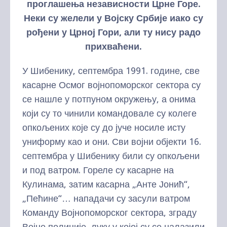
проглашења независности Црне Горе.
Неки су желели у Војску Србије иако су
рођени у Црној Гори, али ту нису радо
прихваћени.
У Шибенику, септембра 1991. године, све
касарне Осмог војнопоморског сектора су
се нашле у потпуном окружењу, а онима
који су то чинили командовале су колеге
опкољених које су до јуче носиле исту
униформу као и они. Сви војни објекти 16.
септембра у Шибенику били су опкољени
и под ватром. Гореле су касарне на
Кулинама, затим касарна „Анте Јонић“,
„Пећине“… нападачи су засули ватром
Команду Војнопоморског сектора, зграду
Војне полиције, луку у којој су се налазили