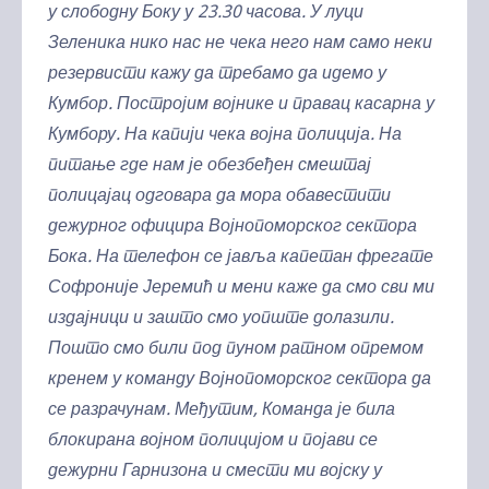
у слободну Боку у 23.30 часова. У луци
Зеленика нико нас не чека него нам само неки
резервисти кажу да требамо да идемо у
Кумбор. Постројим војнике и правац касарна у
Кумбору. На капији чека војна полиција. На
питање где нам је обезбеђен смештај
полицајац одговара да мора обавестити
дежурног официра Војнопоморског сектора
Бока. На телефон се јавља капетан фрегате
Софроније Јеремић и мени каже да смо сви ми
издајници и зашто смо уопште долазили.
Пошто смо били под пуном ратном опремом
кренем у команду Војнопоморског сектора да
се разрачунам. Међутим, Команда је била
блокирана војном полицијом и појави се
дежурни Гарнизона и смести ми војску у