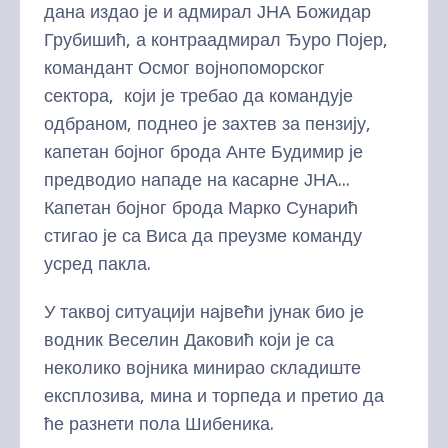
дана издао је и адмирал ЈНА Божидар
Грубишић, а контраадмирал Ђуро Појер,
командант Осмог војнопоморског
сектора, који је требао да командује
одбраном, поднео је захтев за пензију,
капетан бојног брода Анте Будимир је
предводио нападе на касарне ЈНА...
Капетан бојног брода Марко Сунарић
стигао је са Виса да преузме команду
усред пакла.
У таквој ситуацији највећи јунак био је
водник Веселин Даковић који је са
неколико војника минирао складиште
експлозива, мина и торпеда и претио да
ће разнети пола Шибеника.