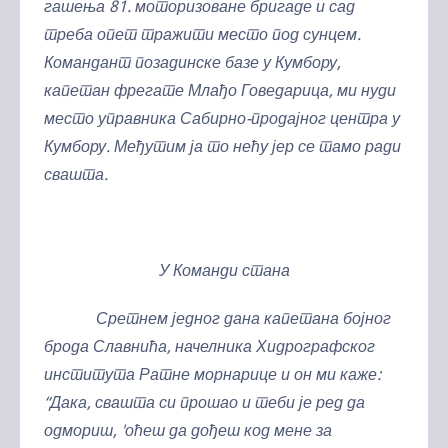
гашења 81. моторизоване бригаде и сад
треба опет тражити место под сунцем.
Командант позадинске базе у Кумбору,
капетан фрегате Млађо Говедарица, ми нуди
место управника Сабирно-продајног центра у
Кумбору. Међутим ја то нећу јер се тамо ради
свашта.
У Команди стана
Сретнем једног дана капетана бојног
брода Славнића, начелника Хидрографског
института Ратне морнарице и он ми каже:
“Дака, свашта си прошао и теби је ред да
одмориш, 'оћеш да дођеш код мене за