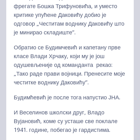
фрегате Бошка Трифуновића, и уместо
критике упућене Даковићу добио је
одговор „Честитам воднику Даковићу што
је минирао складиште“.
Обратио се Будимчевић и капетану прве
класе Влади Хрчаку, који му је још
одушевљеније од команданта рекао:
„Тако раде прави војници. Пренесите моје
честитке воднику Даковићу“.
Будимћевић је после тога напустио ЈНА.
И Веселинов школски друг, Владо
Вујановић, коме су усташе све поклале
1941. године, побегао је гардистима.