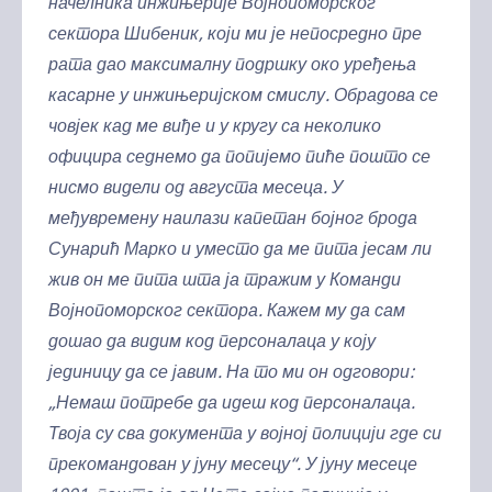
начелника инжињерије Војнопоморског
сектора Шибеник, који ми је непосредно пре
рата дао максималну подршку око уређења
касарне у инжињеријском смислу. Обрадова се
човјек кад ме виђе и у кругу са неколико
официра седнемо да попијемо пиће пошто се
нисмо видели од августа месеца. У
међувремену наилази капетан бојног брода
Сунарић Марко и уместо да ме пита јесам ли
жив он ме пита шта ја тражим у Команди
Војнопоморског сектора. Кажем му да сам
дошао да видим код персоналаца у коју
јединицу да се јавим. На то ми он одговори:
„Немаш потребе да идеш код персоналаца.
Твоја су сва документа у војној полицији где си
прекомандован у јуну месецу“. У јуну месеце