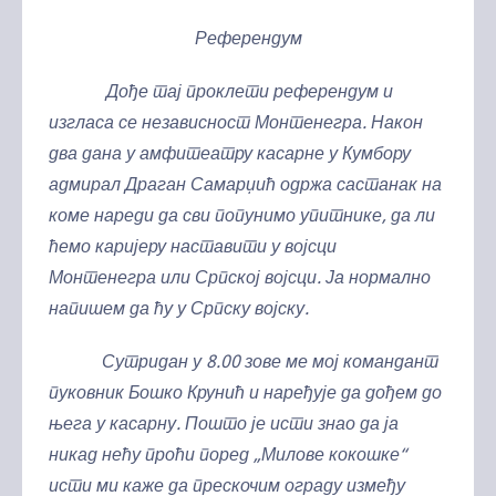
Референдум
Дође тај проклети референдум и
изгласа се независност Монтенегра. Након
два дана у амфитеатру касарне у Кумбору
адмирал Драган Самарџић одржа састанак на
коме нареди да сви попунимо упитнике, да ли
ћемо каријеру наставити у војсци
Монтенегра или Српској војсци. Ја нормално
напишем да ћу у Српску војску.
Сутридан у 8.00 зове ме мој командант
пуковник Бошко Крунић и наређује да дођем до
њега у касарну. Пошто је исти знао да ја
никад нећу проћи поред „Милове кокошке“
исти ми каже да прескочим ограду између