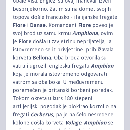
obale Visa. Englezi su ovaj manevar izveli
besprijekorno. Zatim su na domet svojih
topova došle francusko - italijanske fregate
Flore
i
Danae.
Komandant
Flore
poveo je
svoj brod uz samu krmu
Amphiona
, ovim
je
Flore
došla u zavjetrinu neprijatelja, a
istovremeno se iz privjetrine približavala
korveta
Bellona.
Oba broda otvorila su
vatru i ugrozili englesku fregatu
Amphion
koja je morala istovremeno odgovarati
vatrom sa oba boka. U međuvremenu
poremećen je britanski borbeni poredak.
Tokom okreta u kurs 180 stepeni
artiljerijski pogodak je blokirao kormilo na
fregati
Cerberus
, pa je na čelo nesređene
kolone došla korveta
Volage
.
Amphion
se