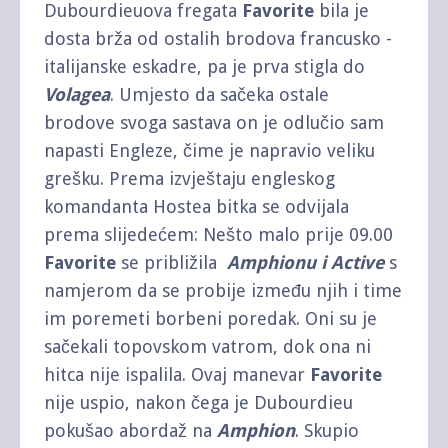
Dubourdieuova fregata
Favorite
bila je
dosta brža od ostalih brodova francusko -
italijanske eskadre, pa je prva stigla do
Volagea
. Umjesto da sačeka ostale
brodove svoga sastava on je odlučio sam
napasti Engleze, čime je napravio veliku
grešku. Prema izvještaju engleskog
komandanta Hostea bitka se odvijala
prema slijedećem: Nešto malo prije 09.00
Favorite
se približila
Amphionu i Active
s
namjerom da se probije između njih i time
im poremeti borbeni poredak. Oni su je
sačekali topovskom vatrom, dok ona ni
hitca nije ispalila. Ovaj manevar
Favorite
nije uspio, nakon čega je Dubourdieu
pokušao abordaž na
Amphion
. Skupio