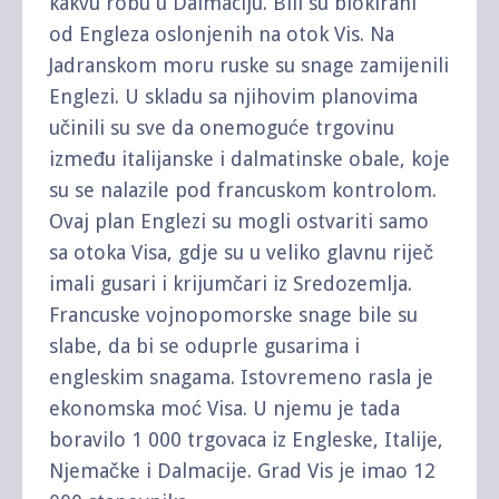
kakvu robu u Dalmaciju. Bili su blokirani
od Engleza oslonjenih na otok Vis. Na
Jadranskom moru ruske su snage zamijenili
Englezi. U skladu sa njihovim planovima
učinili su sve da onemoguće trgovinu
između italijanske i dalmatinske obale, koje
su se nalazile pod francuskom kontrolom.
Ovaj plan Englezi su mogli ostvariti samo
sa otoka Visa, gdje su u veliko glavnu riječ
imali gusari i krijumčari iz Sredozemlja.
Francuske vojnopomorske snage bile su
slabe, da bi se oduprle gusarima i
engleskim snagama. Istovremeno rasla je
ekonomska moć Visa. U njemu je tada
boravilo 1 000 trgovaca iz Engleske, Italije,
Njemačke i Dalmacije. Grad Vis je imao 12