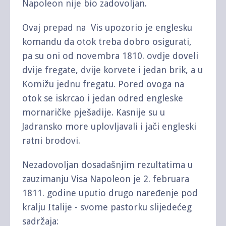
Napoleon nije bio zadovoljan.
Ovaj prepad na Vis upozorio je englesku
komandu da otok treba dobro osigurati,
pa su oni od novembra 1810. ovdje doveli
dvije fregate, dvije korvete i jedan brik, a u
Komižu jednu fregatu. Pored ovoga na
otok se iskrcao i jedan odred engleske
mornaričke pješadije. Kasnije su u
Jadransko more uplovljavali i jači engleski
ratni brodovi.
Nezadovoljan dosadašnjim rezultatima u
zauzimanju Visa Napoleon je 2. februara
1811. godine uputio drugo naređenje pod
kralju Italije - svome pastorku slijedećeg
sadržaja: