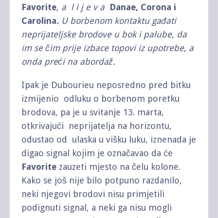
Favorite
, a l i j e v a
Danae, Corona i
Carolina
.
U borbenom kontaktu gađati
neprijateljske brodove u bok i palube, da
im se čim prije izbace topovi iz upotrebe, a
onda preći na abordaž.
Ipak je Dubourieu neposredno pred bitku
izmijenio odluku o borbenom poretku
brodova, pa je u svitanje 13. marta,
otkrivajući neprijatelja na horizontu,
odustao od ulaska u višku luku, iznenada je
digao signal kojim je označavao da će
Favorite
zauzeti mjesto na čelu kolone.
Kako se još nije bilo potpuno razdanilo,
neki njegovi brodovi nisu primjetili
podignuti signal, a neki ga nisu mogli