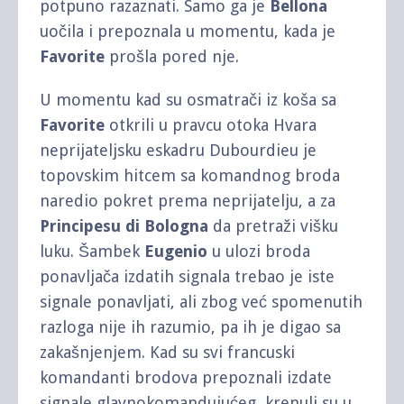
potpuno razaznati. Samo ga je
Bellona
uočila i prepoznala u momentu, kada je
Favorite
prošla pored nje.
U momentu kad su osmatrači iz koša sa
Favorite
otkrili u pravcu otoka Hvara
neprijateljsku eskadru Dubourdieu je
topovskim hitcem sa komandnog broda
naredio pokret prema neprijatelju, a za
Principesu di Bologna
da pretraži višku
luku. Šambek
Eugenio
u ulozi broda
ponavljača izdatih signala trebao je iste
signale ponavljati, ali zbog već spomenutih
razloga nije ih razumio, pa ih je digao sa
zakašnjenjem. Kad su svi francuski
komandanti brodova prepoznali izdate
signale glavnokomandujućeg, krenuli su u