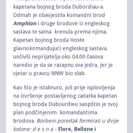
kapetana bojnog broda Dubordiau-a.
Odmah je obavjestila komandni brod
Amphion
i druge brodove iz engleskog
sastava te sama krenula prema njima.
Kapetan bojnog broda Hoste
glavnokomandujući engleskog sastava,
uočivši neprijatelja oko 04.00 časova
naredio je da se razapnu sva jedra, jer je
vjetar u pravcu NNW bio slab.
Kao što je istaknuto, još prije isplovljenja
na izvršenje postavljenog zadatka kapetan
bojnog broda Dubourdieu saopštio je svoj
plan podčinjenim komandantima
brodova.
Borbeni poredak formirati u dvije
kolone: d e s n a -
Flore, Bellone i