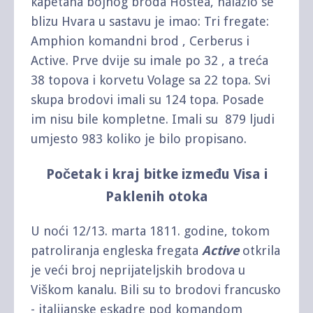
kapetana bojnog broda Hostea, nalazio se
blizu Hvara u sastavu je imao: Tri fregate:
Amphion komandni brod , Cerberus i
Active. Prve dvije su imale po 32 , a treća
38 topova i korvetu Volage sa 22 topa. Svi
skupa brodovi imali su 124 topa. Posade
im nisu bile kompletne. Imali su 879 ljudi
umjesto 983 koliko je bilo propisano.
Početak i kraj bitke između Visa i
Paklenih otoka
U noći 12/13. marta 1811. godine, tokom
patroliranja engleska fregata
Active
otkrila
je veći broj neprijateljskih brodova u
Viškom kanalu. Bili su to brodovi francusko
- italijanske eskadre pod komandom