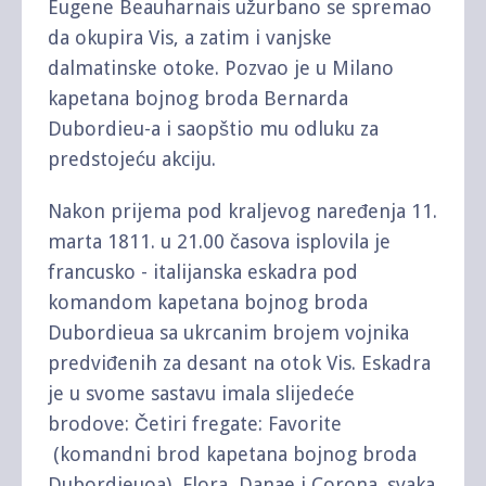
Eugene Beauharnais užurbano se spremao
da okupira Vis, a zatim i vanjske
dalmatinske otoke. Pozvao je u Milano
kapetana bojnog broda Bernarda
Dubordieu-a i saopštio mu odluku za
predstojeću akciju.
Nakon prijema pod kraljevog naređenja 11.
marta 1811. u 21.00 časova isplovila je
francusko - italijanska eskadra pod
komandom kapetana bojnog broda
Dubordieua sa ukrcanim brojem vojnika
predviđenih za desant na otok Vis. Eskadra
je u svome sastavu imala slijedeće
brodove: Četiri fregate: Favorite
(komandni brod kapetana bojnog broda
Dubordieuoa), Flora, Danae i Corona. svaka