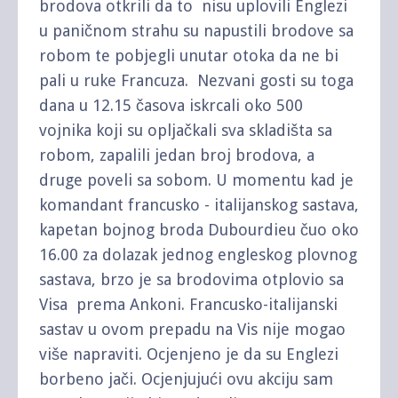
brodova otkrili da to nisu uplovili Englezi
u paničnom strahu su napustili brodove sa
robom te pobjegli unutar otoka da ne bi
pali u ruke Francuza. Nezvani gosti su toga
dana u 12.15 časova iskrcali oko 500
vojnika koji su opljačkali sva skladišta sa
robom, zapalili jedan broj brodova, a
druge poveli sa sobom. U momentu kad je
komandant francusko - italijanskog sastava,
kapetan bojnog broda Dubourdieu čuo oko
16.00 za dolazak jednog engleskog plovnog
sastava, brzo je sa brodovima otplovio sa
Visa prema Ankoni. Francusko-italijanski
sastav u ovom prepadu na Vis nije mogao
više napraviti. Ocjenjeno je da su Englezi
borbeno jači. Ocjenjujući ovu akciju sam