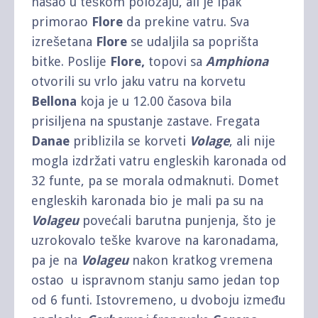
našao u teškom položaju, ali je ipak
primorao
Flore
da prekine vatru. Sva
izrešetana
Flore
se udaljila sa poprišta
bitke. Poslije
Flore,
topovi sa
Amphiona
otvorili su vrlo jaku vatru na korvetu
Bellona
koja je u 12.00 časova bila
prisiljena na spustanje zastave. Fregata
Danae
priblizila se korveti
Volage
, ali nije
mogla izdržati vatru engleskih karonada od
32 funte, pa se morala odmaknuti. Domet
engleskih karonada bio je mali pa su na
Volageu
povećali barutna punjenja, što je
uzrokovalo teške kvarove na karonadama,
pa je na
Volageu
nakon kratkog vremena
ostao u ispravnom stanju samo jedan top
od 6 funti. Istovremeno, u dvoboju između