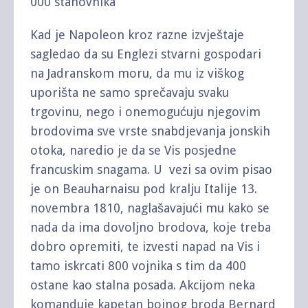
000 stanovnika
Kad je Napoleon kroz razne izvještaje
sagledao da su Englezi stvarni gospodari
na Jadranskom moru, da mu iz viškog
uporišta ne samo sprečavaju svaku
trgovinu, nego i onemogućuju njegovim
brodovima sve vrste snabdjevanja jonskih
otoka, naredio je da se Vis posjedne
francuskim snagama. U vezi sa ovim pisao
je on Beauharnaisu pod kralju Italije 13.
novembra 1810, naglašavajući mu kako se
nada da ima dovoljno brodova, koje treba
dobro opremiti, te izvesti napad na Vis i
tamo iskrcati 800 vojnika s tim da 400
ostane kao stalna posada. Akcijom neka
komanduje kapetan bojnog broda Bernard