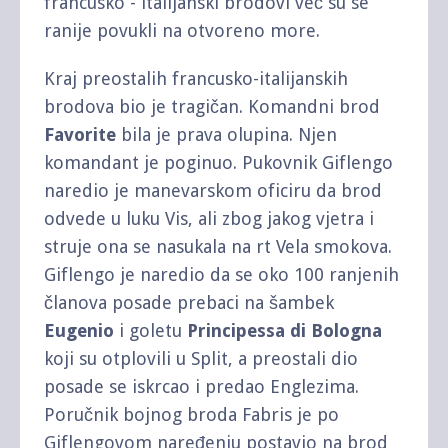
francusko - italijanski brodovi već su se
ranije povukli na otvoreno more.
Kraj preostalih francusko-italijanskih
brodova bio je tragičan. Komandni brod
Favorite
bila je prava olupina. Njen
komandant je poginuo. Pukovnik Giflengo
naredio je manevarskom oficiru da brod
odvede u luku Vis, ali zbog jakog vjetra i
struje ona se nasukala na rt Vela smokova.
Giflengo je naredio da se oko 100 ranjenih
članova posade prebaci na šambek
Eugenio
i goletu
Principessa di Bologna
koji su otplovili u Split, a preostali dio
posade se iskrcao i predao Englezima.
Poručnik bojnog broda Fabris je po
Giflengovom naređenju postavio na brod