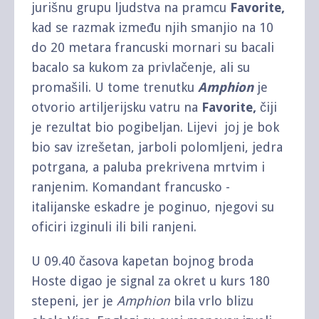
jurišnu grupu ljudstva na pramcu
Favorite,
kad se razmak između njih smanjio na 10
do 20 metara francuski mornari su bacali
bacalo sa kukom za privlačenje, ali su
promašili. U tome trenutku
Amphion
je
otvorio artiljerijsku vatru na
Favorite,
čiji
je rezultat bio pogibeljan. Lijevi joj je bok
bio sav izrešetan, jarboli polomljeni, jedra
potrgana, a paluba prekrivena mrtvim i
ranjenim. Komandant francusko -
italijanske eskadre je poginuo, njegovi su
oficiri izginuli ili bili ranjeni.
U 09.40 časova kapetan bojnog broda
Hoste digao je signal za okret u kurs 180
stepeni, jer je
Amphion
bila vrlo blizu