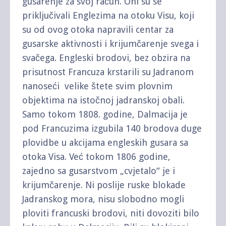
gusarenje za svoj račun. Oni su se
priključivali Englezima na otoku Visu, koji
su od ovog otoka napravili centar za
gusarske aktivnosti i krijumčarenje svega i
svačega. Engleski brodovi, bez obzira na
prisutnost Francuza krstarili su Jadranom
nanoseći velike štete svim plovnim
objektima na istočnoj jadranskoj obali.
Samo tokom 1808. godine, Dalmacija je
pod Francuzima izgubila 140 brodova duge
plovidbe u akcijama engleskih gusara sa
otoka Visa. Već tokom 1806 godine,
zajedno sa gusarstvom „cvjetalo“ je i
krijumčarenje. Ni poslije ruske blokade
Jadranskog mora, nisu slobodno mogli
ploviti francuski brodovi, niti dovoziti bilo