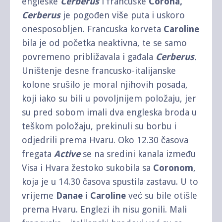
engleske
Cerberus
i francuske
Corona,
Cerberus
je pogođen više puta i uskoro
onesposobljen. Francuska korveta
Caroline
bila je od početka neaktivna, te se samo
povremeno približavala i gađala
Cerberus
.
Uništenje desne francusko-italijanske
kolone srušilo je moral njihovih posada,
koji iako su bili u povoljnijem položaju, jer
su pred sobom imali dva engleska broda u
teškom položaju, prekinuli su borbu i
odjedrili prema Hvaru. Oko 12.30 časova
fregata
Active
se na sredini kanala između
Visa i Hvara žestoko sukobila sa
Coronom
,
koja je u 14.30 časova spustila zastavu. U to
vrijeme
Danae i Caroline
već su bile otišle
prema Hvaru. Englezi ih nisu gonili. Mali