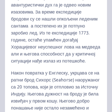
авантуристички дух га је одвео новим
изазовима. За време експедиције
бродови су се нашли опкољени леденим
сантама а постепено их је потпуно
заробио лед. Из те експедиције 1773.
године, остаће упамћен догађај
Хорацијевог неуспешног лова на медведа
али и његова способност да у критичној
ситуацији нађе излаз из потешкоће.
Након повратка у Енглеску, укрцава се на
ратни брод Сихорс (Seahorse) наоружаног
са 20 топова, који је отпловио за Источну
Индију. Његова дужност на броду је била
извиђач у првом кошу. Његово добро
понашање није остало незамећено и