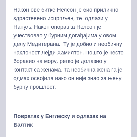
Након ове битке Нелсон је био прилично
здрастевено исцрпљен, те одлази у
Напуљ. Након опоравка Нелсон је
учествовао у бурним догађајима у овом
делу Медитерана. Ту је добио и необичну
наклоност Лејди Хамилтон. Пошто је често
боравио на мору, ретко је долазио у
контакт са женама. Та необична жена га је
одмах освојила иако он није знао за њену
бурну прошлост.
Повратак у Енглеску и одлазак на
Балтик