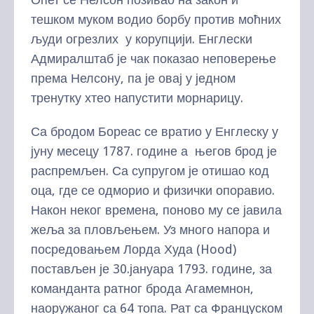
тешком муком водио борбу против моћних
људи огрезлих у корупцији. Енглески
Адмиралштаб је чак показао неповерење
према Нелсону, па је овај у једном
тренутку хтео напустити морнарицу.
Са бродом Бореас се вратио у Енглеску у
јуну месецу 1787. године а његов брод је
распремљен. Са супругом је отишао код
оца, где се одморио и физички опоравио.
Након неког времена, поново му се јавила
жеља за пловљењем. Уз много напора и
посредовањем Лорда Худа (Hood)
постављен је 30.јануара 1793. године, за
команданта ратног брода Агамемнон,
наоружаног са 64 топа. Рат са Француском