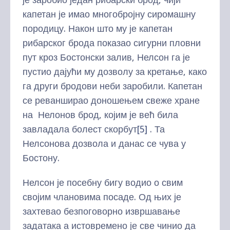
капетан је имао многобројну сиромашну
породицу. Након што му је капетан
рибарског брода показао сигурни пловни
пут кроз Бостонски залив, Нелсон га је
пустио дајући му дозволу за кретање, како
га други бродови неби заробили. Капетан
се реванширао доношењем свеже хране
на Нелонов брод, којим је већ била
завладала болест скорбут
[5]
. Та
Нелсонова дозвола и данас се чува у
Бостону.
Нелсон је посебну бигу водио о свим
својим члановима посаде. Од њих је
захтевао безпоговорно извршавање
задатака а истовремено је све чинио да