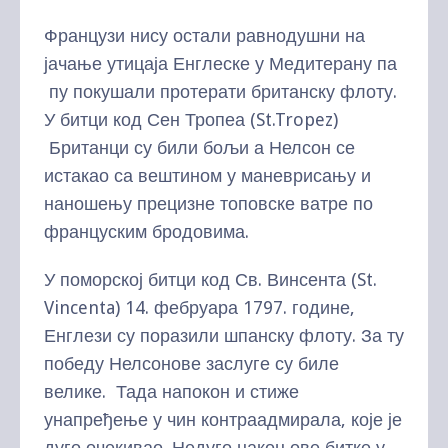
Французи нису остали равнодушни на
јачање утицаја Енглеске у Медитерану па
пу покушали протерати британску флоту.
У битци код Сен Тропеа (St.Tropez)
Британци су били бољи а Нелсон се
истакао са вештином у маневрисању и
наношењу прецизне топовске ватре по
француским бродовима.
У поморској битци код Св. Винсента (St.
Vincenta) 14. фебруара 1797. године,
Енглези су поразили шпанску флоту. За ту
победу Нелсонове заслуге су биле
велике. Тада напокон и стиже
унапређење у чин контраадмирала, које је
дуго очекивао. Недуго након ове битке у