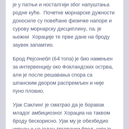
је у патњи и носталгији због напуштања
родне куће. Почетне морнарске дужности
доносиле су повећане физичке напоре и
сурову морнарску дисциплину, па. је
њежни Хорације те прве дане на броду
заувек запамтио.
Брод Рејсонебл (64 топа) је био намењен
за интервенцију око Фокландских острва,
али је после решавања спора са
шпанским двором распремљен и није
пуно пловио.
Ујак Саклинг је сматрао да је боравак
младог амбициозног Хорациа на таквом
броду бескорисно. Ујак му је обезбедио
укрцање на један трговачки брод, чији је