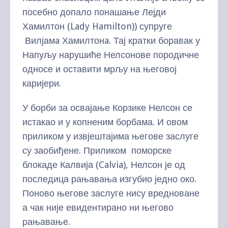
посебно допало понашање Лејди
Хамилтон (Lady Hamilton)) супруге
Вилјамa Хамилтонa. Тај кратки боравак у
Напуљу нарушиће Нелсонове породичне
односе и оставити мрљу на његовој
каријери.
У борби за освајање Корзике Нелсон се
истакао и у копненим борбама. И овом
приликом у извјештајима његове заслуге
су заобиђене. Приликом поморске
блокаде Калвија (Calvia), Нелсон је од
последица рањавања изгубио једно око.
Поново његове заслуге нису вредноване
а чак није евидентирано ни његово
рањавање.