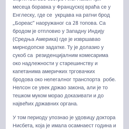
месеца боравка у Француској враћа се у
Енглеску, где се укрцава на ратни брод
„Бореас“ наоружаног са 28 топова. Са
бродом је отпловио у Западну Индију
(Средња Америка) где је извршавао
мирнодопске задатке. Ту је долазио у
сукоб са резиденцијалним комесарима
око надлежности у старешинству и
капетанима америчких трговачких
бродова око нелегалног транспорта робе.
Нелсон се увек држао закона, али је то
тешком муком морао доказивати и до
највећих државних органа.
У том периоду упознао је удовицу доктора
Нисбета, која је имала осамнаест година и