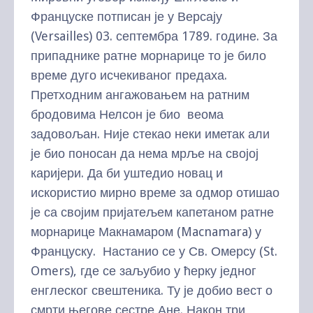
Француске потписан је у Версају
(Versailles) 03. септембра 1789. године. За
припаднике ратне морнарице то је било
време дуго исчекиваног предаха.
Претходним ангажовањем на ратним
бродовима Нелсон је био веома
задовољан. Није стекао неки иметак али
је био поносан да нема мрље на својој
каријери. Да би уштедио новац и
искористио мирно време за одмор отишао
је са својим пријатељем капетаном ратне
морнарице Макнамаром (Macnamara) у
Француску. Настанио се у Св. Омерсу (St.
Omers), где се заљубио у ћерку једног
енглеског свештеника. Ту је добио вест о
смрти његове сестре Ане. Након три