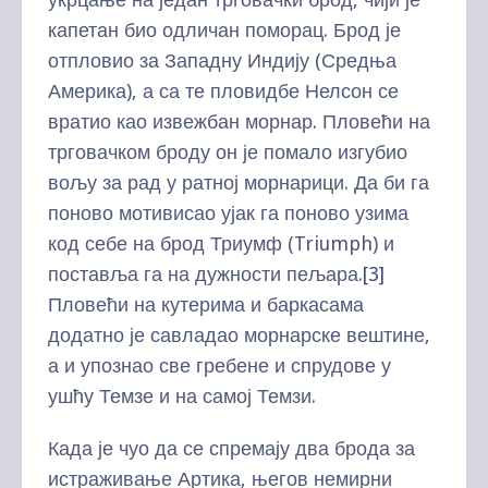
капетан био одличан поморац. Брод је
отпловио за Западну Индију (Средња
Америка), а са те пловидбе Нелсон се
вратио као извежбан морнар. Пловећи на
трговачком броду он је помало изгубио
вољу за рад у ратној морнарици. Да би га
поново мотивисао ујак га поново узима
код себе на брод Триумф (Triumph) и
поставља га на дужности пељара.
[3]
Пловећи на кутерима и баркасама
додатно је савладао морнарске вештине,
а и упознао све гребене и спрудове у
ушћу Темзе и на самој Темзи.
Када је чуо да се спремају два брода за
истраживање Артика, његов немирни