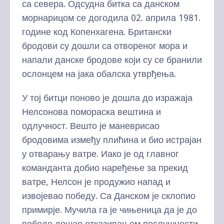
са севера. Одсудна битка са данском
морнарицом се догодила 02. априла 1981.
године код Копенхагена. Британски
бродови су дошли са отвореног мора и
напали данске бродове који су се бранили
ослонцем на јака обалска утврђења.
У тој битци поново је дошла до изражаја
Нелсонова помораска вештина и
одлучност. Вешто је маневрисао
бродовима између плићина и био истрајан
у отварању ватре. Иако је од главног
команданта добио наређење за прекид
ватре, Нелсон је продужио напад и
извојевао победу. Са Данском је склопио
примирје. Мучила га је чињеница да је до
победе дошао отказивањем послушности.