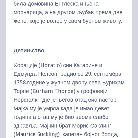
била домовина Енглеска и њена
морнарица, а на другом љубав према две
жене, које је волео у свом бурном животу.
Дети
њ
ство
Хорације (Horatio) син Катарине и
Едмунда Нелсон, родио се 29. септембра
1758.године у жупном двору села Бурнхам
Торпе (Burham Thorpe) у грофовији
Норфолк, гдје је његов отац био пастор.
Мајка му је умрла када је имао девет
година а отац му је био веома слабог
здравља. Мајчин брат Морис Саклинг
(Maurice Suckling), капетан бојног брода,