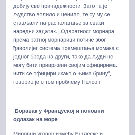
добију све принадежности. Зато га је
људство волило и ценило, те су му се
стављали на располагање за сваки
наредни задатак. „Одвратност морнара
према ратној морнарици потиче због
ђаволијег система премештања момака с
једног брода на други, тако да људи не
могу бити привржени својим официрима,
нити се официри икако о њима брину“,
говорио је о том проблему Нелсон.
Боравак у Француској и поновни
одлазак на море
Мировни уговор између Енглеске и