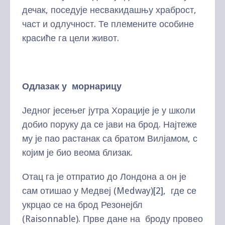
дечак, поседује несвакидашњу храброст,
част и одлучност. Те племените особине
красиће га цели живот.
Одлазак у морнарицу
Једног јесењег јутра Хорације је у школи
добио поруку да се јави на брод. Најтеже
му је пао растанак са братом Вилјамом, с
којим је био веома близак.
Отац га је отпратио до Лондона а он је
сам отишао у Медвеј (Medway)
[2]
, где се
укрцао се на брод Резонејбл
(Raisonnable). Прве дане на броду провео