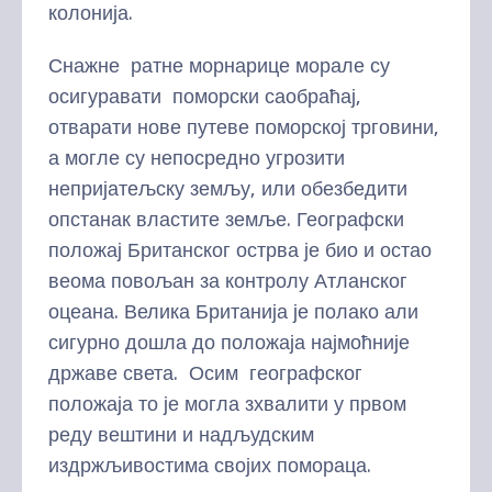
колонија.
Снажне ратне морнарице морале су
осигуравати поморски саобраћај,
отварати нове путеве поморској трговини,
а могле су непосредно угрозити
непријатељску земљу, или обезбедити
опстанак властите земље. Географски
положај Британског острва је био и остао
веома повољан за контролу Атланског
оцеана. Велика Британија је полако али
сигурно дошла до положаја најмоћније
државе света. Осим географског
положаја то је могла зхвалити у првом
реду вештини и надљудским
издржљивостима својих помораца.