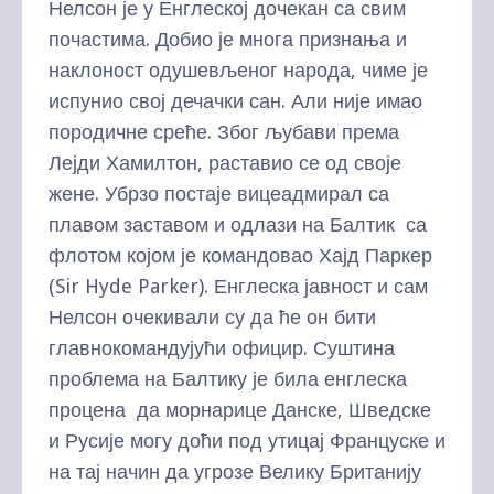
Нелсон је у Енглеској дочекан са свим
почастима. Добио је многа признања и
наклоност одушевљеног народа, чиме је
испунио свој дечачки сан. Али није имао
породичне среће. Због љубави према
Лејди Хамилтон, раставио се од своје
жене. Убрзо постаје вицеадмирал са
плавом заставом и одлази на Балтик са
флотом којом је командовао Хајд Паркер
(Sir Hyde Parker). Енглеска јавност и сам
Нелсон очекивали су да ће он бити
главнокомандујући официр. Суштина
проблема на Балтику је била енглеска
процена да морнарице Данске, Шведске
и Русије могу доћи под утицај Француске и
на тај начин да угрозе Велику Британију