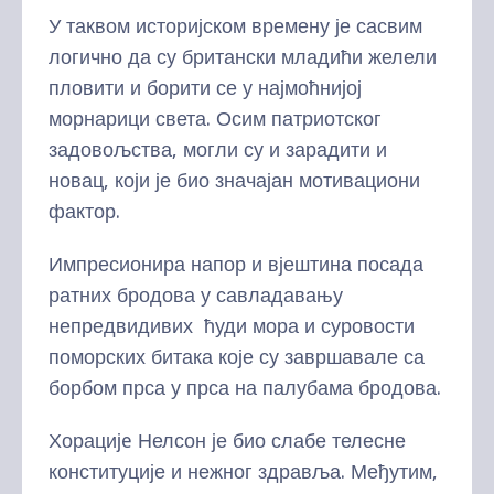
У таквом историјском времену је сасвим
логично да су британски младићи желели
пловити и борити се у најмоћнијој
морнарици света. Осим патриотског
задовољства, могли су и зарадити и
новац, који је био значајан мотивациони
фактор.
Импресионира напор и вјештина посада
ратних бродова у савладавању
непредвидивих ћуди мора и суровости
поморских битака које су завршавале са
борбом прса у прса на палубама бродова.
Хорацијe Нелсон је био слабе телесне
конституције и нежног здравља. Међутим,