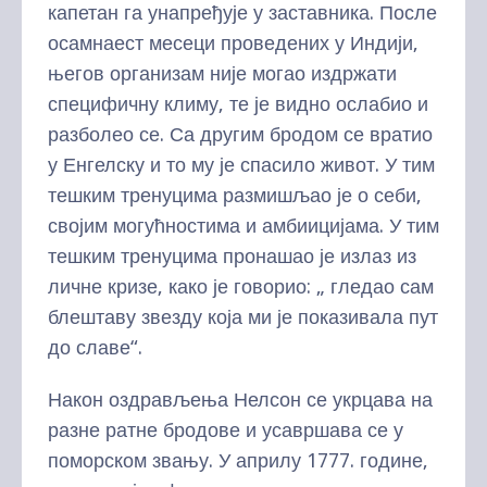
капетан га унапређује у заставника. После
осамнаест месеци проведених у Индији,
његов организам није могао издржати
специфичну климу, те је видно ослабио и
разболео се. Са другим бродом се вратио
у Енгелску и то му је спасило живот. У тим
тешким тренуцима размишљао је о себи,
својим могућностима и амбиицијама. У тим
тешким тренуцима пронашао је излаз из
личне кризе, како је говорио: „ гледао сам
блештаву звезду која ми је показивала пут
до славе“.
Након оздрављења Нелсон се укрцава на
разне ратне бродове и усавршава се у
поморском звању. У априлу 1777. године,