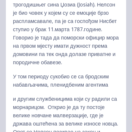
трогодишњег сина Џозиа (Josiah). Нелсон
је био човек у којем су се емоције брзо
распламсавале, па је са госпођом Нисбет
ступио у брак 11.марта 1787.године.
Говорио је тада да поморски официр мора
на првом мјесту имати дужност према
домовини па тек онда долазе приватне и
породичне обавезе.
У том периоду сукобио се са бродским
набављачима, пленидбеним агентима
и другим службеницима који су радили са
морнарицом. Открио је да ту постоје
велике новчане малверзације, где је
држава оштећена за велике износе новца.
Опет се Нелсон позивао на закон и