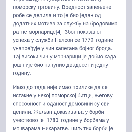
поморску трговину. Вредност запењене
робе се делила и то је био један од
додатних мотива за службу на бродовима
ратне морнарице
[4]
Због показаног
успеха у служби Нелсон се 1779. године
унапређује у чин капетана бојног брода.
Тај високи чин у морнарици је добио када
још није био напунио двадесет и једну
годину.
Иако до тада није имао прилике да се
истакне у некој поморској битци, његову
способност и оданост домовини су сви
ценили. Жељан доказивања у борби
учествово је 1780. године у борбама у
мочварама Никарагве. Циљ тих борби је