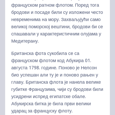
француском ратном флотом. Поред тога
бродови и посаде били су изложени често
невременима на мору. Захваљујући само
великој поморској вештини, бродови би се
спашавали у карактеристичним олујама у
Медитерану.
Британска фота сукобила се са
француском флотом код Абукира 01.
августа 1798. године. Поново је Нелсон
био успешан али ту је и поново рањен у
главу. Британска флота је нанела велике
губитке Французима, чији су бродови били
усидрени испред египатске обале.
Абукирска битка је била први велики
ударац за француску флоту.