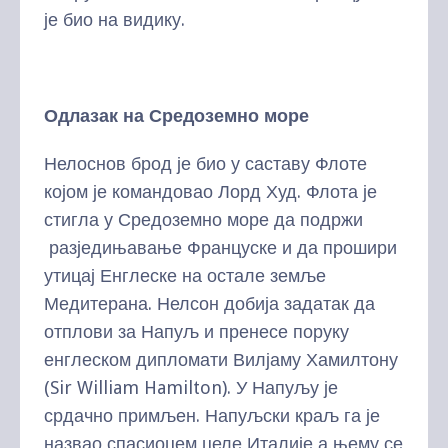
је био на видику.
Одлазак на Средоземно море
Нелоснов брод је био у саставу Флоте
којом је командовао Лорд Худ. Флота је
стигла у Средоземно море да подржи
разједињавање Француске и да прошири
утицај Енглеске на остале земље
Медитерана. Нелсон добија задатак да
отплови за Напуљ и пренесе поруку
енглеском дипломати Вилјаму Хамилтону
(Sir William Hamilton). У Напуљу је
срдачно примљен. Напуљски краљ га је
назвао спасиоцем целе Италије а њему се