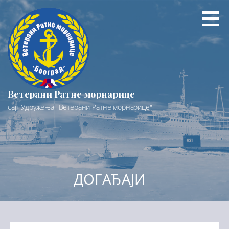
Preskoči
na
sadržaj
Ветерани Ратне морнарице
сајт Удружења "Ветерани Ратне морнарице"
ДОГАЂАЈИ