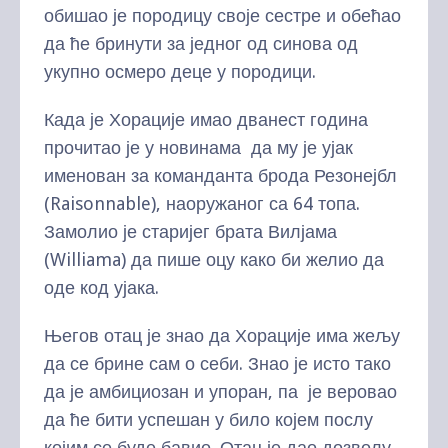
обишао је породицу своје сестре и обећао
да ће бринути за једног од синова од
укупно осмеро деце у породици.
Када је Хорације имао дванест година
прочитао је у новинама да му је ујак
именован за команданта брода Резонејбл
(Raisonnable), наоружаног са 64 топа.
Замолио је старијег брата Вилјама
(Williama) да пише оцу како би желио да
оде код ујака.
Његов отац је знао да Хорације има жељу
да се брине сам о себи. Знао је исто тако
да је амбициозан и упоран, па је веровао
да ће бити успешан у било којем послу
којим се буде бавио. Отац је дао дозволу