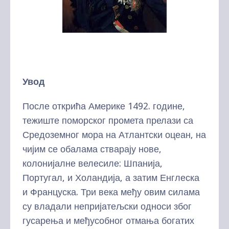
Увод
После открића Америке 1492. године,
тежиште поморског промета прелази са
Средоземног мора на Атлантски оцеан, на
чијим се обалама стварају нове,
колонијалне велесиле: Шпанија,
Португал, и Холандија, а затим Енглеска
и Француска. Три века међу овим силама
су владали непријатељски односи због
гусарења и међусобног отмања богатих