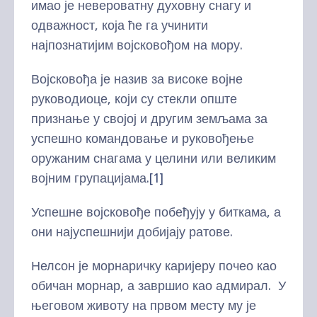
имао је невероватну духовну снагу и
одважност, која ће га учинити
најпознатијим војсковођом на мору.
Војсковођа је назив за високе војне
руководиоце, који су стекли опште
признање у својој и другим земљама за
успешно командовање и руковођење
оружаним снагама у целини или великим
војним групацијама.
[1]
Успешне војсковође побеђују у биткама, а
они најуспешнији добијају ратове.
Нелсон је морнаричку каријеру почео као
обичан морнар, а завршио као адмирал. У
његовом животу на првом месту му је