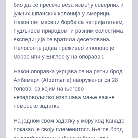
био да се пресече веза између северних и
јужних шпанских колонија у Америци.
Након пет месеци борбе са непријатељем,
ћудљивом природом и разним болестима
експедиција се вратила десеткована.
Нелосон је једва преживео и поново је
морао ићи у Енглеску на опоравак.
Након опоравка укрцава се на ратни брод
Албемарл (Albemarle) наоружаног са 28
топова, са којим на његово
незадовољство извршава мање важне
поморске задатке.
На једном свом задатку у мору код Канаде
показао је своју племенитост. Његов брод
је заробио један рибарски брод, чији