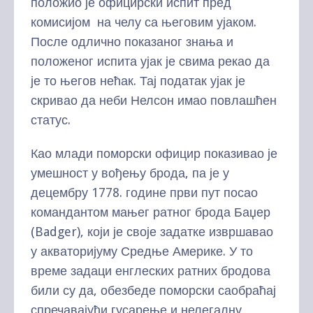
положио је официрски испит пред
комисијом на челу са његовим ујаком.
После одлично показаног знања и
положеног испита ујак је свима рекао да
је то његов нећак. Тај податак ујак је
скривао да неби Нелсон имао повлашћен
статус.
Као млади поморски официр показивао је
умешност у вођењу брода, па је у
децембру 1778. године први пут посао
командантом мањег ратног брода Баџер
(Badger), који је своје задатке извршавао
у акваторијуму Средње Америке. У то
време задаци енглеских ратних бродова
били су да, обезбеде поморски саобраћај
спречавајући гусарење и нелегалну