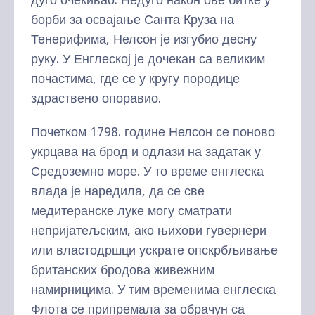
борби за освајање Санта Круза на
Тенерифима, Нелсон је изгубио десну
руку. У Енглеској је дочекан са великим
почастима, где се у кругу породице
здраствено опоравио.
Почетком 1798. године Нелсон се поново
укрцава на брод и одлази на задатак у
Средоземно море. У то време енглеска
влада је наредила, да се све
медитеранске луке могу сматрати
непријатељским, ако њихови гувернери
или властодршци ускрате опскрбљивање
британских бродова живежним
намирницима. У тим временима енглеска
Флота се припремала за обрачун са