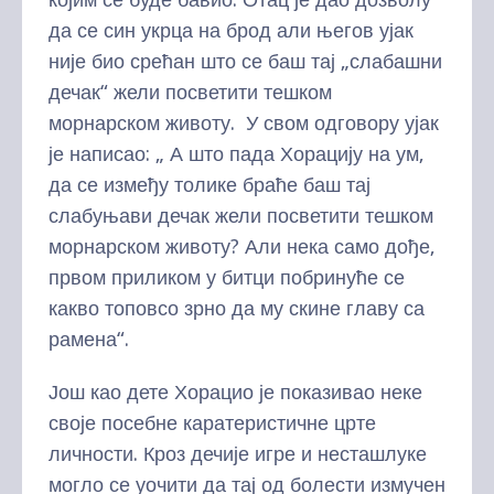
да се син укрца на брод али његов ујак
није био срећан што се баш тај „слабашни
дечак“ жели посветити тешком
морнарском животу. У свом одговору ујак
је написао: „ А што пада Хорацију на ум,
да се између толике браће баш тај
слабуњави дечак жели посветити тешком
морнарском животу? Али нека само дође,
првом приликом у битци побринуће се
какво топовсо зрно да му скине главу са
рамена“.
Још као дете Хорацио је показивао неке
своје посебне каратеристичне црте
личности. Кроз дечије игре и несташлуке
могло се уочити да тај од болести измучен