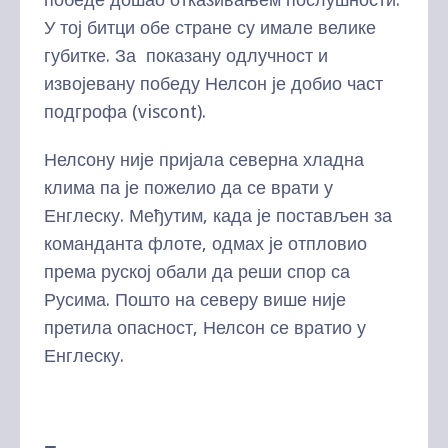
У тој битци обе стране су имале велике
губитке. За показану одлучност и
извојевану победу Нелсон је добио част
подгрофа (viscont).
Нелсону није пријала северна хладна
клима па је пожелио да се врати у
Енглеску. Међутим, када је постављен за
команданта флоте, одмах је отпловио
према руској обали да реши спор са
Русима. Пошто на северу више није
претила опасност, Нелсон се вратио у
Енглеску.