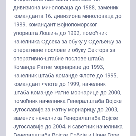
дивизиона миноловаца до 1988, заменик
команданта 16. дивизиона миноловаца до
1989, командант Војнопоморског
упоришта Лошињ до 1992, помоћник
начелника Одсека за обуку у Одељењу за
оперативне послове и обуку Сектора за
оперативно-штабне послове штаба
Команде Ратне морнарице до 1993,
начелник штаба Команде Флоте до 1995,
командант Флоте до 1999, начелник
штаба Команде Ратне морнарице до 2000,
помоћник начелника Генералштаба Војске
Југославије,за Ратну морнарицу до 2003,
заменик начелника Генералштаба Војске
Југославије до 2004. и саветник начелника
Генералштаба Војске Србије и Црне Горе