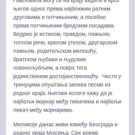
Павловића могу се на крају видети и кроз
његов однос према најближим ратним
друговима и потчињеним, а посебно
према потчињеним бродским посадама.
Ведрио је истином, правдом, пажњом,
топлом речи, врелом утехом, другарском
пажњом, родитељском милошћу,
братском љубави и људским
човекољубљем, а поврх тога
јединственом достојанственошћу. Често у
тренуцима опуштања запева песме из
родног краја. Његове колеге кажу да је
најбољи морнар међу певачима и најбољи
певач међу морнарима.
Миливоје данас живи између Београда и
родног краја Мојсиња. Све време