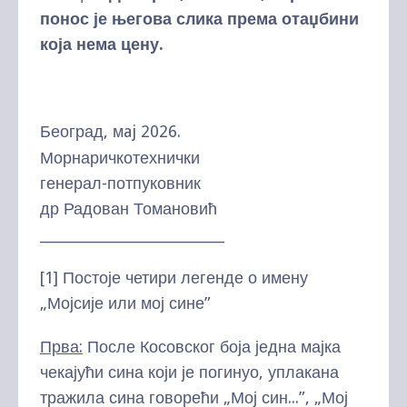
понос је његова слика према отаџбини
која нема цену.
Београд, мaj 2026.
Морнаричкотехнички
генерал-потпуковник
др Радован Томановић
_____________________________
[1] Постоје четири легенде о имену
„Мојсије или мој сине”
Прва:
После Косовског боја једна мајка
чекајући сина који је погинуо, уплакана
тражила сина говорећи „Мој син...”, „Мој