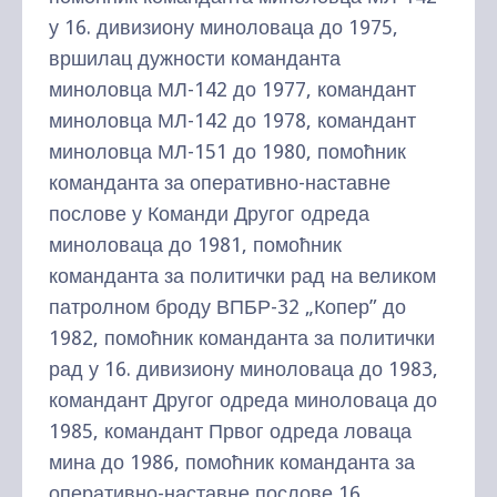
у 16. дивизиону миноловаца до 1975,
вршилац дужности команданта
миноловца МЛ-142 до 1977, командант
миноловца МЛ-142 до 1978, командант
миноловца МЛ-151 до 1980, помоћник
команданта за оперативно-наставне
послове у Команди Другог одреда
миноловаца до 1981, помоћник
команданта за политички рад на великом
патролном броду ВПБР-32 „Копер” до
1982, помоћник команданта за политички
рад у 16. дивизиону миноловаца до 1983,
командант Другог одреда миноловаца до
1985, командант Првог одреда ловаца
мина до 1986, помоћник команданта за
оперативно-наставне послове 16.