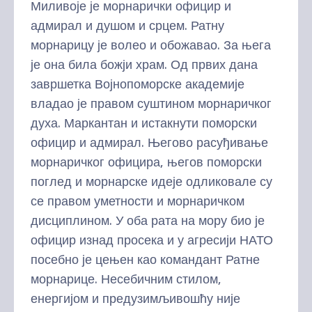
Миливоје је морнарички официр и
адмирал и душом и срцем. Ратну
морнарицу је волео и обожавао. За њега
је она била божји храм. Од првих дана
завршетка Војнопоморске академије
владао је правом суштином морнаричког
духа. Маркантан и истакнути поморски
официр и адмирал. Његово расуђивање
морнаричког официра, његов поморски
поглед и морнарске идеје одликовале су
се правом уметности и морнаричком
дисциплином. У оба рата на мору био је
официр изнад просека и у агресији НАТО
посебно је цењен као командант Ратне
морнарице. Несебичним стилом,
енергијом и предузимљивошћу није