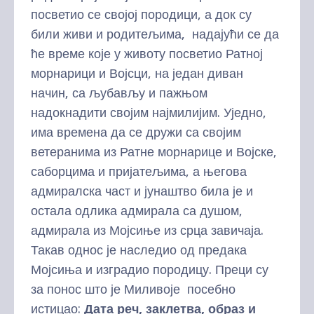
посветио се својој породици, а док су
били живи и родитељима, надајући се да
ће време које у животу посветио Ратној
морнарици и Војсци, на један диван
начин, са љубављу и пажњом
надокнадити својим најмилијим. Уједно,
има времена да се дружи са својим
ветеранима из Ратне морнарице и Војске,
саборцима и пријатељима, а његова
адмиралска част и јунаштво била је и
остала одлика адмирала са душом,
адмирала из Мојсиње из срца завичаја.
Такав однос је наследио од предака
Мојсиња и изградио породицу. Преци су
за понос што је Миливоје посебно
истицао:
Дата реч, заклетва, образ и