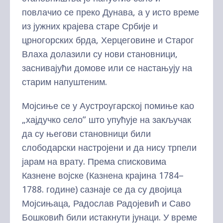
повлачио се преко Дунава, а у исто време
из јужних крајева старе Србије и
црногорских брда, Херцеговине и Старог
Влаха долазили су нови становници,
заснивајући домове или се настањују на
старим напуштеним.
Мојсиње се у Аустроугарској помиње као
„хајдучко село” што упућује на закључак
да су његови становници били
слободарски настројени и да нису трпели
јарам на врату. Према списковима
Казнене војске (Казнена крајина 1784–
1788. године) сазнаје се да су двојица
Мојсињаца, Радослав Радојевић и Саво
Бошковић били истакнути јунаци. У време