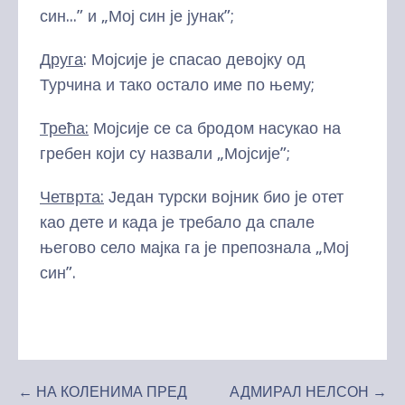
син...” и „Мој син је јунак”;
Друга
: Мојсије је спасао девојку од
Турчина и тако остало име по њему;
Трећа:
Мојсије се са бродом насукао на
гребен који су назвали „Мојсије”;
Четврта:
Један турски војник био је отет
као дете и када је требало да спале
његово село мајка га је препознала „Мој
син”.
Kretanje
← НА КОЛЕНИМА ПРЕД
АДМИРАЛ НЕЛСОН →