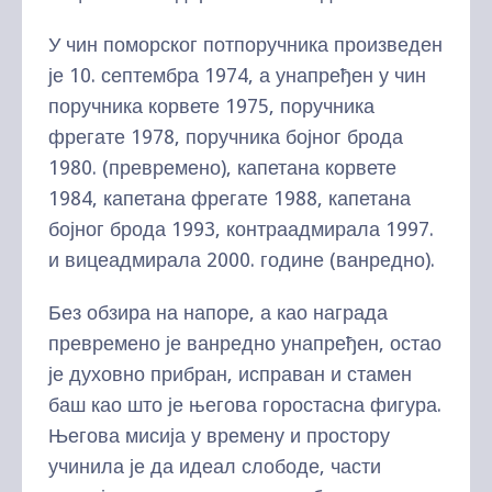
У чин поморског потпоручника произведен
је 10. септембра 1974, а унапређен у чин
поручника корвете 1975, поручника
фрегате 1978, поручника бојног брода
1980. (превремено), капетана корвете
1984, капетана фрегате 1988, капетана
бојног брода 1993, контраадмирала 1997.
и вицеадмирала 2000. године (ванредно).
Без обзира на напоре, а као награда
превремено је ванредно унапређен, остао
је духовно прибран, исправан и стамен
баш као што је његова горостасна фигура.
Његова мисија у времену и простору
учинила је да идеал слободе, части