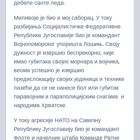
дебеле санте леда.
Миливоје је био и мој саборац. У току
разбијања Социјалистичке Федеративне
Републике Југославије био је командант
Војнопоморског упоришта Лошињ. Своју
дужност је извршио беспрекорно, није
имао губитака својих морнара и војника,
веома успешно је извршио
предислокацију својих јединица и технике
пазећи да се не нанесе бол или губитак
паравојним и параполицијским снагама и
народима Хрватске.
У току агресије НАТО на Савезну
Републику Југославију био је командант
Флоте и начелник штаба Команде Ратне