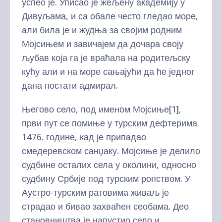
успео је. Уписао је жељену академију у
Дивуљама, и са обале често гледао море,
али била је и жудња за својим родним
Мојсињем и завичајем да дочара своју
љубав која га је враћала на родитељску
кућу али и на море сањајући да ће једног
дана постати адмирал.
Његово село, под именом Мојсиње
[1]
,
први пут се помиње у турским дефтерима
1476. године, кад је припадао
смедеревском санџаку. Мојсиње је делило
судбине осталих села у околини, односно
судбину Србије под турским ропством. У
Аустро-турским ратовима живаљ је
страдао и бивао захваћен сеобама. Део
становништва је напустио село и