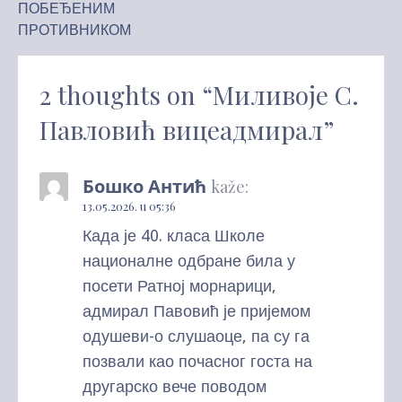
ПОБЕЂЕНИМ
članka
ПРОТИВНИКОМ
2 thoughts on
“Миливоје С.
Павловић вицеадмирал”
Бошко Антић
kaže:
13.05.2026. u 05:36
Када је 40. класа Школе
националне одбране била у
посети Ратној морнарици,
адмирал Павовић је пријемом
одушеви-о слушаоце, па су га
позвали као почасног госта на
другарско вече поводом