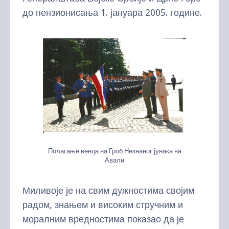
до пензионисања 1. јануара 2005. године.
Полагање венца на Гроб Незнаног јунака на
Авали
Миливоје је на свим дужностима својим
радом, знањем и високим стручним и
моралним вредностима показао да је