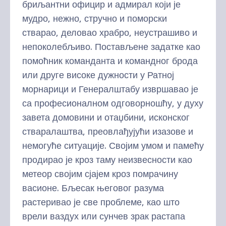
бриљантни официр и адмирал који је
мудро, нежно, стручно и поморски
стварао, деловао храбро, неустрашиво и
непоколебљиво. Постављене задатке као
помоћник команданта и командног брода
или друге високе дужности у Ратној
морнарици и Генералштабу извршавао је
са професионалном одговорношћу, у духу
завета домовини и отаџбини, исконског
стваралаштва, преовлађујући изазове и
немогуће ситуације. Својим умом и памећу
продирао је кроз таму неизвесности као
метеор својим сјајем кроз помрачину
васионе. Бљесак његовог разума
растеривао је све проблеме, као што
врели ваздух или сунчев зрак растапа