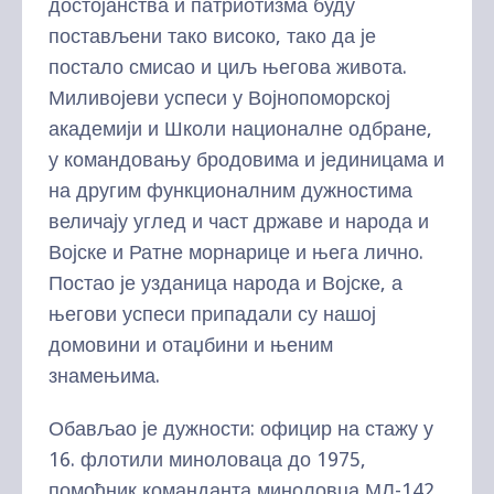
достојанства и патриотизма буду
постављени тако високо, тако да је
постало смисао и циљ његова живота.
Миливојеви успеси у Војнопоморској
академији и Школи националне одбране,
у командовању бродовима и јединицама и
на другим функционалним дужностима
величају углед и част државе и народа и
Војске и Ратне морнарице и њега лично.
Постао је узданица народа и Војске, а
његови успеси припадали су нашој
домовини и отаџбини и њеним
знамењима.
Обављао је дужности: официр на стажу у
16. флотили миноловаца до 1975,
помоћник команданта миноловца МЛ-142