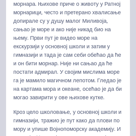
морнара. Њихове приче о животу у Ратној
морнарици, често и претерано хвалисање
допирале су у душу малог Миливоја,
сањао је море и ако није никад био на
њему. Први пут је видео море на
екскурзији у основној школи и затим у
гимназији и тада је сам себи обећао да ће
и он бити морнар. Није ни сањао да ће
постати адмирал. У својим мислима море
га је мамило магичном лепотом. Гледао је
на картама мора и океане, осећао је да би
могао завирити у ове њихове кутке.
Кроз цело школовање, у основној школи и
гимназији, тражио је пут како да плови по
мору и упише Војнопоморску академију. И