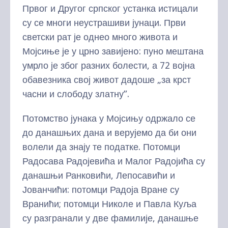
Првог и Другог српског устанка истицали
су се многи неустрашиви јунаци. Први
светски рат је однео много живота и
Мојсиње је у црно завијенo: пуно мештана
умрло је због разних болести, а 72 војна
обавезника свој живот дадоше „за крст
часни и слободу златну”.
Потомство јунака у Мојсињу одржало се
до данашњих дана и верујемо да би они
волели да знају те податке. Потомци
Радосава Радојевића и Малог Радојића су
данашњи Ранковићи, Лепосавићи и
Јованчићи: потомци Радоја Вране су
Вранићи; потомци Николе и Павла Куља
су разгранали у две фамилије, данашње