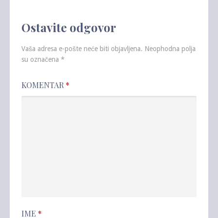
Ostavite odgovor
Vaša adresa e-pošte neće biti objavljena.
Neophodna polja
su označena
*
KOMENTAR
*
IME
*