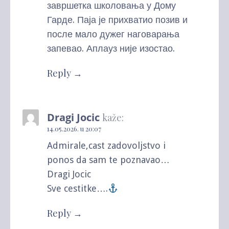
завршетка школовања у Дому
Гарде. Паја је прихватио позив и
после мало дужег наговарања
запевао. Аплауз није изостао.
Reply
Dragi Jocic
kaže:
14.05.2026. u 20:07
Admirale,cast zadovoljstvo i
ponos da sam te poznavao…
Dragi Jocic
Sve cestitke….
Reply