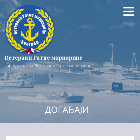
Preskoči
na
sadržaj
Ветерани Ратне морнарице
сајт Удружења "Ветерани Ратне морнарице"
ДОГАЂАЈИ