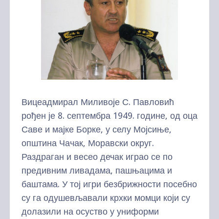
Вицеадмирал Миливоје С. Павловић
рођен је 8. септембра 1949. године, од оца
Саве и мајке Борке, у селу Мојсиње,
општина Чачак, Моравски округ.
Раздраган и весео дечак играо се по
предивним ливадама, пашњацима и
баштама. У тој игри безбрижности посебно
су га одушевљавали крхки момци који су
долазили на осуство у униформи