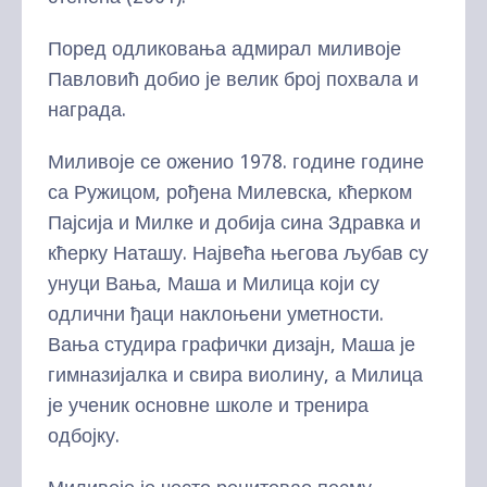
Поред одликовања адмирал миливоје
Павловић добио је велик број похвала и
награда.
Миливоје се оженио 1978. године године
са Ружицом, рођена Милевска, кћерком
Пајсија и Милке и добија сина Здравка и
кћерку Наташу. Највећа његова љубав су
унуци Вања, Маша и Милица који су
одлични ђаци наклоњени уметности.
Вања студира графички дизајн, Маша је
гимназијалка и свира виолину, а Милица
је ученик основне школе и тренира
одбојку.