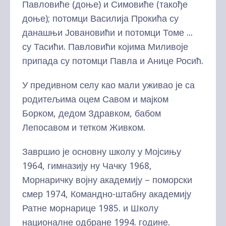
Павловиће (доње) и Симовиће (такође
доње); потомци Василија Прокића су
данашњи Јовановићи и потомци Томе ...
су Тасићи. Павловићи којима Миливоје
припада су потомци Павла и Анице Росић.
У предивном селу као мали уживао је са
родитељима оцем Савом и мајком
Борком, дедом Здравком, бабом
Лепосавом и тетком Живком.
Завршио је основну школу у Мојсињу
1964, гимназију ну Чачку 1968,
Морнаричку војну академију – поморски
смер 1974, Командно-штабну академију
Ратне морнарице 1985. и Школу
националне одбране 1994. године.