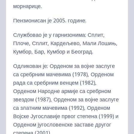
морнарице.
Пензионисан је 2005. године.
Службовао је у гарнизонима: Сплит,
Плоче, Сплит, Кардељево, Мали Лошињ,
Кумбор, Бар, Кумбор и Београд.
Одликован је: Орденом за војне заслуге
са сребрним мачевима (1978), Орденом
рада са сребрним венцем (1982),
Орденом Народне армије са сребрном
звездом (1987), Орденом за војне заслуге
са златним мачевима (1992), Орденом
Војске Југославије првог степена (1999) и
Орденом југословенске заставе другог
степена (2001).