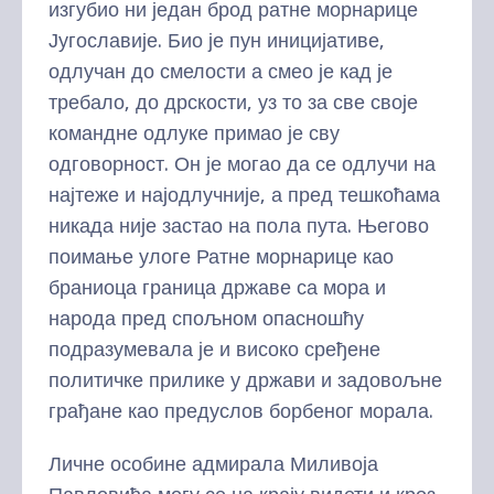
изгубио ни један брод ратне морнарице
Југославије. Био је пун иницијативе,
одлучан до смелости а смео је кад је
требало, до дрскости, уз то за све своје
командне одлуке примао је сву
одговорност. Он је могао да се одлучи на
најтеже и најодлучније, а пред тешкоћама
никада није застао на пола пута. Његово
поимање улоге Ратне морнарице као
браниоца граница државе са мора и
народа пред спољном опасношћу
подразумевала је и високо сређене
политичке прилике у држави и задовољне
грађане као предуслов борбеног морала.
Личне особине адмирала Миливоја