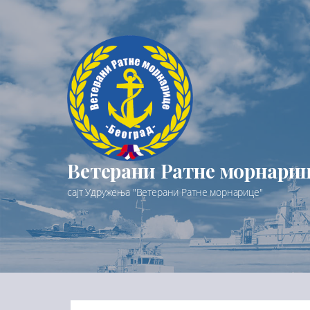
Preskoči
na
sadržaj
Ветерани Ратне морнари
сајт Удружења "Ветерани Ратне морнарице"