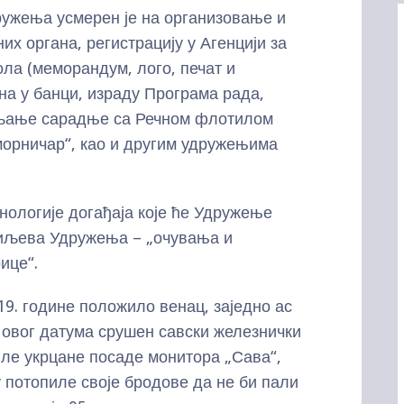
ења усмерен је на организовање и
их органа, регистрацију у Агенцији за
ла (меморандум, лого, печат и
на у банци, израду Програма рада,
вљање сарадње са Речном флотилом
орничар“, као и другим удружењима
логије догађаја које ће Удружење
циљева Удружења – „очувања и
ице“.
године положило венац, заједно ас
 овог датума срушен савски железнички
иле укрцане посаде монитора „Сава“,
 потопиле своје бродове да не би пали