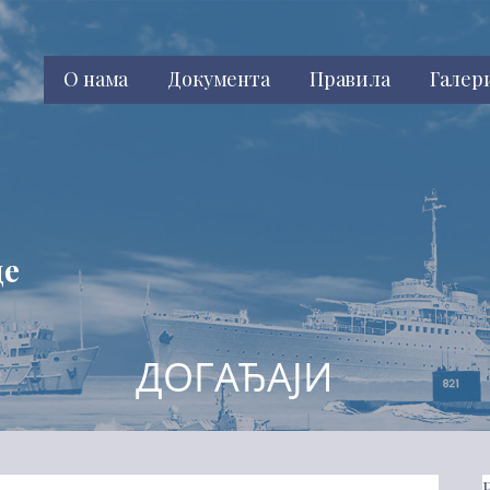
О нама
Документа
Правила
Галер
це
ДОГАЂАЈИ