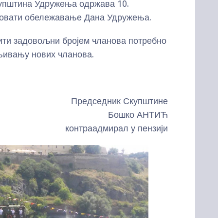
штина Удружења одржава 10.
изовати обележавање Дана Удружења.
 задовољни бројем чланова потребно
ањивању нових чланова.
Председник Скупштине
Бошко АНТИЋ
контраадмирал у пензији