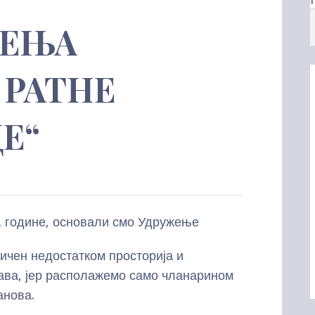
ЖЕЊА
 РАТНЕ
Е“
9. године, основали смо Удружење
н недостатком просторија и
ава, јер располажемо само чланарином
анова.