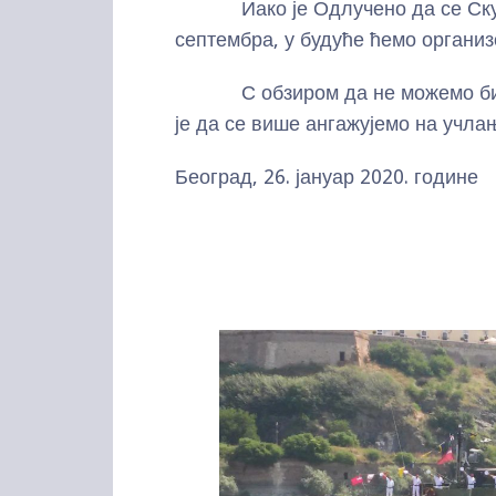
Иако је Одлучено да се Скуп
септембра, у будуће ћемо орган
С обзиром да не можемо бити
је да се више ангажујемо на учл
Београд, 26. јануар 2020. године