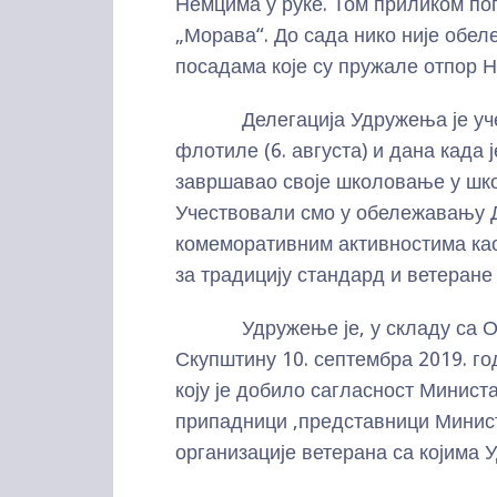
Немцима у руке. Том приликом по
„Морава“. До сада нико није обел
посадама које су пружале отпор 
Делегација Удружења је учес
флотиле (6. августа) и дана када
завршавао своје школовање у шко
Учествовали смо у обележавању Да
комеморативним активностима као 
за традицију стандард и ветеране
Удружење је, у складу са Од
Скупштину 10. септембра 2019. го
коју је добило сагласност Министа
припадници ,представници Минист
организације ветерана са којима