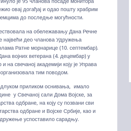
гинуло је 95 чланова посаде монитора
ежио овај догађај и одао пошту храбрим
Немцима до последње могућности.
твовала на обележавању Дана Речне
 је највећи део чланова Удружења
лама Ратне морнарице (10. септембар).
на војних ветерана (4. децембар) у
и на свечаној академији коју је Управа
 организовала тим поводом.
луком приликом оснивања, имало
дине у Свечаној сали Дома Војске, за
рства одбране, на коју су позвани сви
арства одбране и Војске Србије, као и
 Удружење успоставило сарадњу.