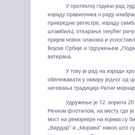
У протеклој години рад Удруж
израду правилника о раду изабран
привредне регистре, израду симбо
штамбиљ), отварање текућег рачу
пријем нових чланова и успоста
Војске Србије и Удружењем „Подм
ветерана.
У току је рад на изради хроно
обележавати у оквиру једног од 
неговања традиција Ратне морнар
Удружење је 12. априла 2019. 
Речном флотилом, на месту где је
мост на реморкере на којима су б
„Вардар“ и „Морава“ након што су