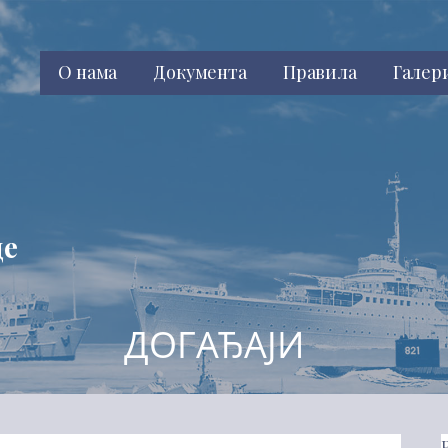
О нама
Документа
Правила
Галер
це
ДОГАЂАЈИ