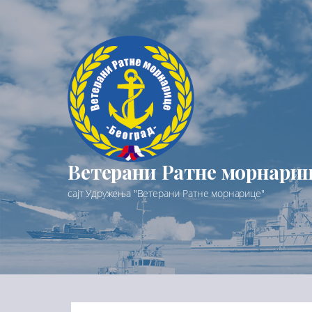
Preskoči
na
sadržaj
Ветерани Ратне морнари
сајт Удружења "Ветерани Ратне морнарице"