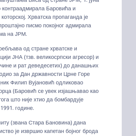
ло контраадмирала Баровића и
которској. Хрватска пропаганда је
проштајно писмо покојног адмирала
ма на ЈРМ.
требљава од стране хрватске и
ији ЈНА (тзв. великосрпски агресор) и
лочине и рат деведесетих) до данашњих
годио за Дан државности Црне Горе
едник Филип Вујановић одликовао
рца (Баровић се увек изјашњавао као
тога што није хтио да бомбардује
 1991. године.
иту (звана Стара Бановина) дана
иство је извршио капетан бојног брода