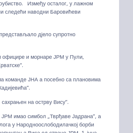
убиство. Између осталог, у лажном
и следећи наводни Баровићеви
е представљало дјело супротно
би официре и морнаре ЈРМ у Пули,
рватске“.
а команде ЈНА а посебно са плановима
Кадијевића“.
 сахрањен на острву Вису“.
 ЈРМ имао симбол „Тврђаве Јадрана“, а
лога у Народноослободилачкој борби
 напуштања Виса од стране ЈРМ, 1. јуна