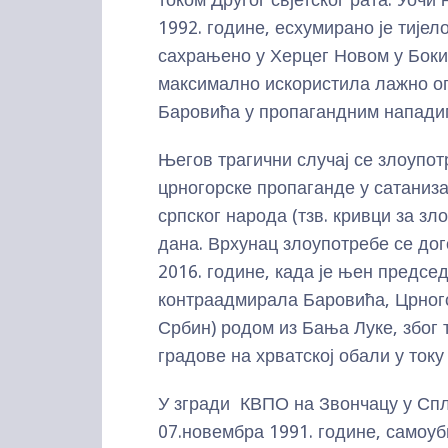
1992. године, есхумирано је тије
сахрањено у Херцег Новом у Боки 
максимално искористила лажно о
Баровића у пропагандним напади
Његов трагични случај се злоупо
црногорске пропаганде у сатанизац
српског народа (тзв. кривци за з
дана. Врхунац злоупотребе се до
2016. године, када је њен предс
контраадмирала Баровића, Црного
Србин) родом из Бања Луке, због 
градове на хрватској обали у току
У згради КВПО на Звончацу у Спл
07.новембра 1991. године, самоуб