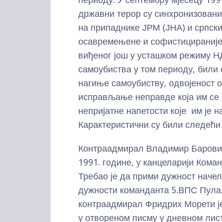
државни терор су синхронизовани
на припаднике ЈРМ (ЈНА) и српски
осавремењене и софистицираније 
виђеног још у усташком режиму НД
самоубиства у том периоду, били 
нагиње самоубиству, одвојеност 
исправљање неправде која им се
непријатне напетости које им је н
Карактеристични су били следећи
Контраадмирал Владимир Баровић
1991. године, у канцеларији Кома
Требао је да прими дужност наче
дужности команданта 5.ВПС Пула
контраадмирал Фридрих Морети је 
у отвореном писму у дневном лис