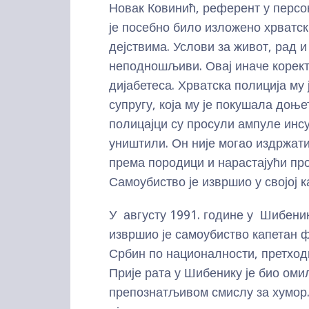
Новак Ковинић, референт у персо
је посебно било изложено хрватс
дејствима. Услови за живот, рад 
неподношљиви. Овај иначе коректа
дијабетеса. Хрватска полиција му 
супругу, која му је покушала доње
полицајци су просули ампуле инсу
уништили. Он није могао издржат
према породици и нарастајући пр
Самоубиство је извршио у својој к
У августу 1991. године у Шибенику
извршио је самоубиство капетан 
Србин по националности, претход
Прије рата у Шибенику је био оми
препознатљивом смислу за хумор