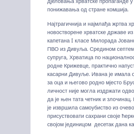
дјеловања хрватске пропаганде у
понижавања од стране комшија.
Најтрагичнија и најмлађа жртва х
новостворене хрватске државе из
капетана I класе Милорада Јован
ПВО из Дивуља. Средином септем
супруга, Хрватица по националнос
родне Крижевце, практично напуст
касарни Дивуље. Ивана је имала о
за оца и његово родно мјесто Бру
личност није могла издржати одв
да је њен тата четник и злочинац
је извршила самоубиство из очев
присуствовати сахрани своје ћерк
својом јединицом десетак дана ка