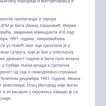
 његовој породици и малтретирања и
рватске пропаганде и терора
 ЈРМ је била Ивана Јовановић, кћерка
овића, замјеника команданта 410.лад
бра 1991. године, Јовановићева
ти уз помоћ свог оца одселила је у
вши супруга, који је био у опкољеној
ко дванаест година и била пуно везана
с у Србији. Њена млада и суптилна
ојеност од оца и свакодневно слушање
. Почетком децембра 1991. године, Ивана
ог револвера. Отац Милорад није могао
е а из касарне у окружењу изишао је са
сније.