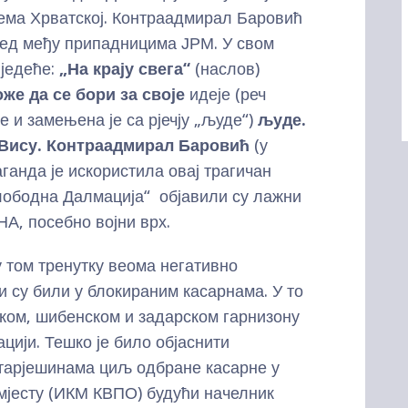
рема Хрватској. Контраадмирал Баровић
лед међу припадницима ЈРМ. У свом
иједеће:
„На крају
свега“
(наслов)
оже да се бори за своје
идеје (реч
е и замењена је са рјечју „људе“)
људе.
.Вису. Контраадмирал Баровић
(у
ганда је искористила овај трагичан
лободна Далмација“ објавили су лажни
НА, посебно војни врх.
у том тренутку веома негативно
и су били у блокираним касарнама. У то
ком, шибенском и задарском гарнизону
цији. Тешко је било објаснити
тарјешинама циљ одбране касарне у
 мјесту (ИКМ КВПО) будући начелник