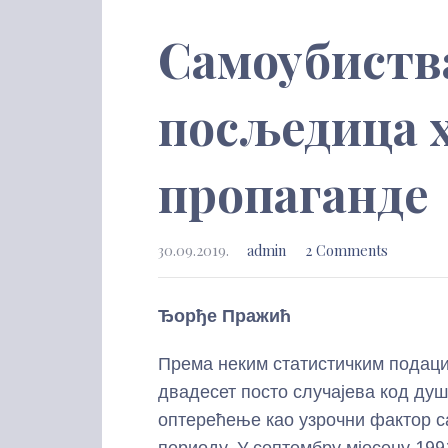
Самоубиства
посљедица 
пропаганде
30.09.2019.
admin
2 Comments
Ђорђе Пражић
Према неким статистичким подаци
двадесет посто случајева код д
оптерећење као узрочни фактор са
периоду. У септембру мјесецу 199