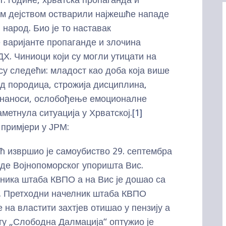
м дејством остварили најжешће нападе
 народ. Био је то наставак
варијанте пропаганде и злочина
Х. Чиниоци који су могли утицати на
су следећи: младост као доба која више
од породица, строжија дисциплина,
 наноси, ослобођење емоционалне
аметнула ситуација у Хрватској.
[1]
 примјери у ЈРМ:
 извршио је самоубиство 29. септембра
нде Војнопоморског упоришта Вис.
лника штаба КВПО а на Вис је дошао са
. Претходни начелник штаба КВПО
на властити захтјев отишао у пензију а
ту „Слободна Далмација“ оптужио је