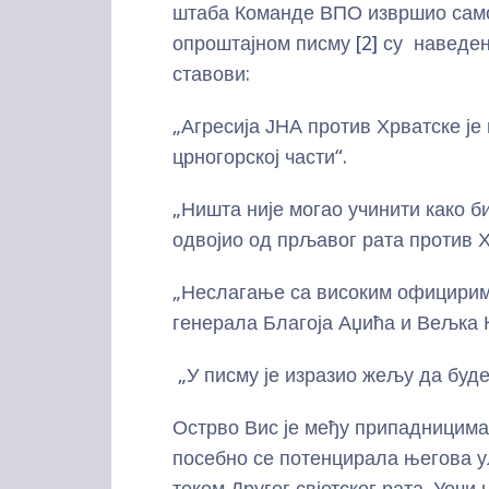
штаба Команде ВПО извршио само
опроштајном писму
[2]
су наведен
ставови:
„Агресија ЈНА против Хрватске ј
црногорској части“.
„Ништа није могао учинити како 
одвојио од прљавог рата против Х
„Неслагање са високим официрим
генерала Благоја Аџића и Вељка 
„У писму је изразио жељу да буде
Острво Вис је међу припадницима
посебно се потенцирала његова у
током Другог свјетског рата. Уочи