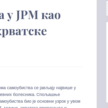
 у ЈРМ као
хрватске
ма самоубиства се јављају највише у
ушевних болесника. Спољашње
моубиства био је основни узрок у увом
1. године, хрватска пропаганда и