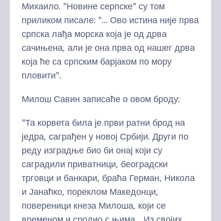
Михаило. "Новине серпске" су том
приликом писале: "... Ово истина није прва
српска лађа морска која је од дрва
сачињена, али је она прва од нашег дрва
која ће са српским барјаком по мору
пловити".
Милош Савин записаће о овом броду:
"Та корвета била је први ратни брод на
једра, саграђен у новој Србији. Други по
реду изградње био би онај који су
саградили приватници, београдски
трговци и банкари, браћа Герман, Никола
и Јанаћко, пореклом Македонци,
повереници кнеза Милоша, који се
временом и сродио с њима... Из својих