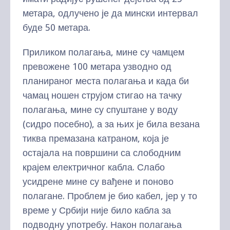
метара, одлучено је да мински интервал
буде 50 метара.
Приликом полагања, мине су чамцем
превожене 100 метара узводно од
планираног места полагања и када би
чамац ношен струјом стигао на тачку
полагања, мине су спуштане у воду
(сидро посебно), а за њих је била везана
тиква премазана катраном, која је
остајала на површини са слободним
крајем електричног кабла. Слабо
усидрене мине су вађене и поново
полагане. Проблем је био кабел, јер у то
време у Србији није било кабла за
подводну употребу. Након полагања