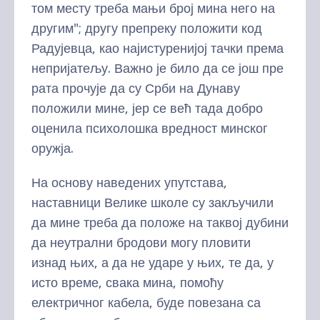
том месту треба мањи број мина него на
другим"; другу препреку положити код
Радујевца, као најистуренијој тачки према
непријатељу. Важно је било да се још пре
рата прочује да су Срби на Дунаву
положили мине, јер се већ тада добро
оценила психолошка вредност минског
оружја.
На основу наведених упутстава,
наставници Велике школе су закључили
да мине треба да положе на таквој дубини
да неутрални бродови могу пловити
изнад њих, а да не ударе у њих, те да, у
исто време, свака мина, помоћу
електричног кабела, буде повезана са