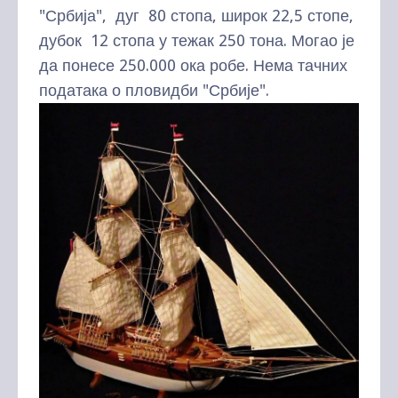
"Србија", дуг 80 стопа, широк 22,5 стопе,
дубок 12 стопа у тежак 250 тона. Могао је
да понесе 250.000 ока робе. Нема тачних
података о пловидби "Србије".