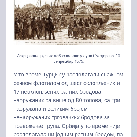
Искрцавање руских добровољаца у луци Смедерево, 30.
сепрембар 1876.
У то време Турци су располагали снажном
речном флотилом од шест оклопљених и
17 неоклопљених ратних бродова,
наоружаних са више од 80 топова, са три
наоружана и великим бројем
ненаоружаних трговачких бродова за
превожење трупа. Србија у то време није
располагала ни једним ратним бродом, па