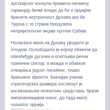
аустријског конзула примила писмену
гаранцију бечке владе да ће и оружјем
бранити неутралност Дунава ако би
Турска с те стране предузела
непријатељске акције против Србије.
Полагање мина на Дунаву уродило је
плодом. Ослободило је војску обавезе да
обезбеђује дугачки и осетљиви речни
гранични сектор, а можда и обавезе
отварања једног посебног, тешко
брањивог фронта. Значајан учинак
стратегијских размера постигнут је
ангажовањем незнатних средстава, брзом
импровизацијом новог, до тада мало
познатог оружја.