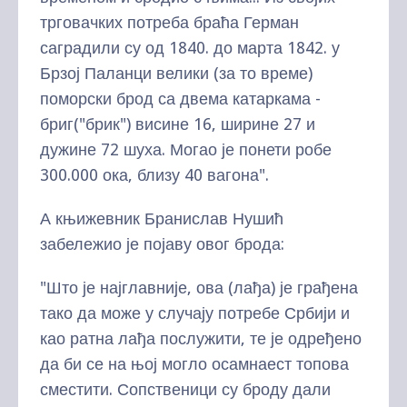
трговачких потреба браћа Герман
саградили су од 1840. до марта 1842. у
Брзој Паланци велики (за то време)
поморски брод са двема катаркама -
бриг("брик") висине 16, ширине 27 и
дужине 72 шуха. Могао је понети робе
300.000 ока, близу 40 вагона".
А књижевник Бранислав Нушић
забележио је појаву овог брода:
"Што је најглавније, ова (лађа) је грађена
тако да може у случају потребе Србији и
као ратна лађа послужити, те је одређено
да би се на њој могло осамнаест топова
сместити. Сопственици су броду дали