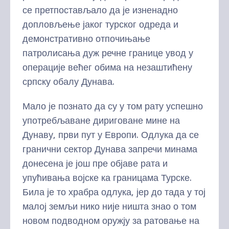
се претпостављало да је изненадно
допловљење јаког турског одреда и
демонстративно отпочињање
патролисања дуж речне границе увод у
операције већег обима на незаштићену
српску обалу Дунава.
Мало је познато да су у том рату успешно
употребљаване дириговане мине на
Дунаву, први пут у Европи. Одлука да се
гранични сектор Дунава запречи минама
донесена је још пре објаве рата и
упућивања војске ка границама Турске.
Била је то храбра одлука, јер до тада у тој
малој земљи нико није ништа знао о том
новом подводном оружју за ратовање на