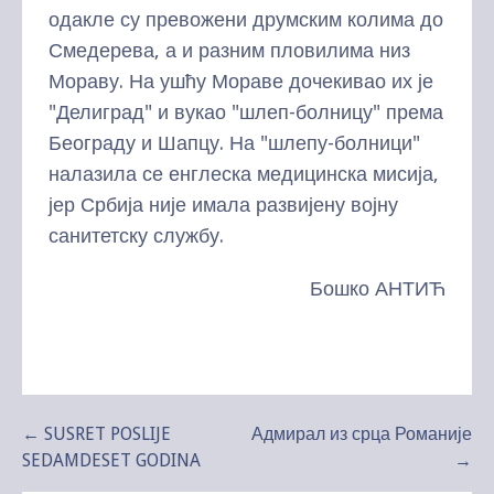
одакле су превожени друмским колима до
Смедерева, а и разним пловилима низ
Мораву. На ушћу Мораве дочекивао их је
"Делиград" и вукао "шлеп-болницу" према
Београду и Шапцу. На "шлепу-болници"
налазила се енглеска медицинска мисија,
јер Србија није имала развијену војну
санитетску службу.
Бошко АНТИЋ
Kretanje
← SUSRET POSLIJE
Адмирал из срца Романије
SEDAMDESET GODINA
→
članka