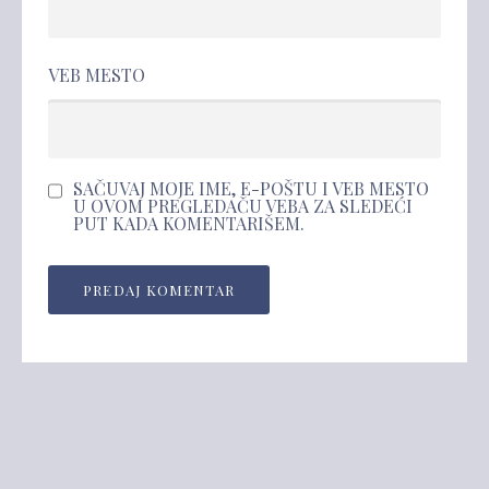
VEB MESTO
SAČUVAJ MOJE IME, E-POŠTU I VEB MESTO
U OVOM PREGLEDAČU VEBA ZA SLEDEĆI
PUT KADA KOMENTARIŠEM.