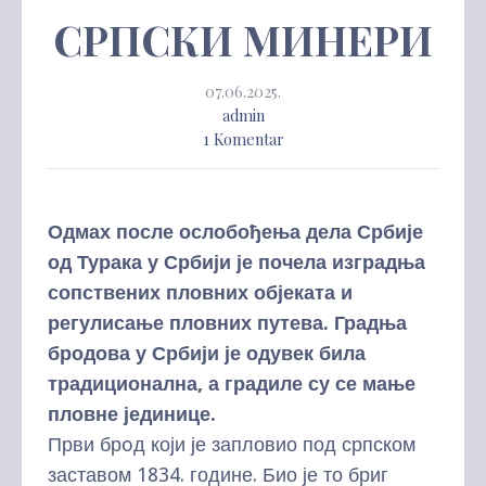
СРПСКИ МИНЕРИ
07.06.2025.
admin
1 Komentar
Одмах после ослобођења дела Србије
од Турака у Србији је почела изградња
сопствених пловних објеката и
регулисање пловних путева. Градња
бродова у Србији је одувек била
традиционална, а градиле су се мање
пловне јединице.
Први брoд који је запловио под српском
заставом 1834. године. Био је то бриг