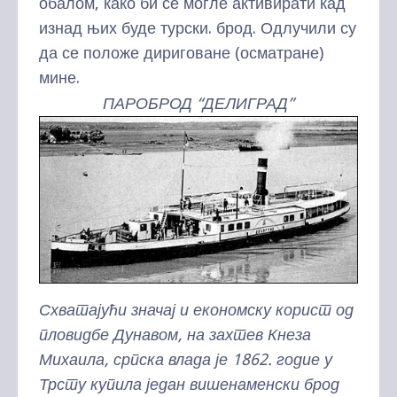
обалом, како би се могле активирати кад
изнад њих буде турски. брод. Одлучили су
да се положе дириговане (осматране)
мине.
ПАРОБРОД “ДЕЛИГРАД”
Схватајући значај и економску корист од
пловидбе Дунавом, на захтев Кнеза
Михаила, српска влада је 1862. годие у
Трсту купила један вишенаменски брод