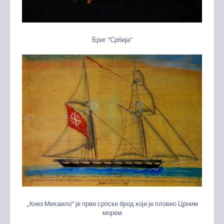
Бриг "Србија"
„Kнез Mихаило“ је први српски брод који је пловио Црним
морем