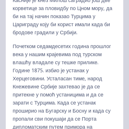
Касније је кнез Милош саградио још две
корветице за пловидбу по Цном мору, да
би на тај начин показао Турцима у
Цариграду коју би корист имали када би
бродове градили у Србији.
Почетком седамдесетих година прошлог
века у нашим крајевима под турском
влашћу владале су тешке прилике.
Године 1875. избио је устанак у
Херцеговини. Усталасан тиме, народ
Кнежевине Србије захтевао је да се
притекне у помоћ устаницима и да се
зарати с Турцима. Када се устанак
проширио на Бугарску и Босну и када су
пропали сви покушаји да се Порта
дипломатским путем примора на