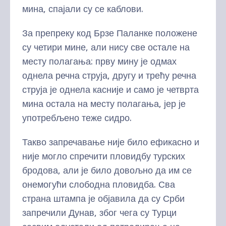
мина, спајали су се каблови.
За препреку код Брзе Паланке положене
су четири мине, али нису све остале на
месту полагања: прву мину је одмах
однела речна струја, другу и трећу речна
струја је однела касније и само је четврта
мина остала на месту полагања, јер је
употребљено теже сидро.
Такво запречавање није било ефикасно и
није могло спречити пловидбу турских
бродова, али је било довољно да им се
онемогући слободна пловидба. Сва
страна штампа је објавила да су Срби
запречили Дунав, због чега су Турци