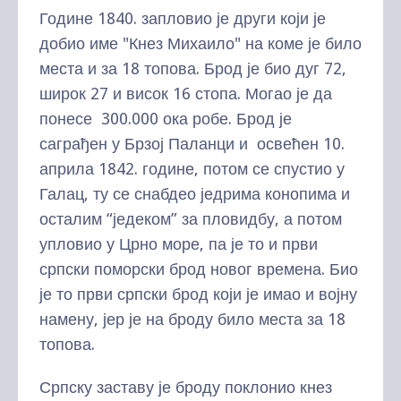
Године 1840. запловио је други који је
добио име "Кнез Михаило" на коме је било
места и за 18 топова. Брод је био дуг 72,
широк 27 и висок 16 стопа. Могао је да
понесе 300.000 ока робе. Брод је
саграђен у Брзој Паланци и освећен 10.
априла 1842. године, потом се спустио у
Галац, ту се снабдео једрима конопима и
осталим “једеком” за пловидбу, а потом
упловио у Црно море, па је то и први
српски поморски брод новог времена. Био
је то први српски брод који је имао и војну
намену, јер је на броду било места за 18
топова.
Српску заставу је броду поклонио кнез