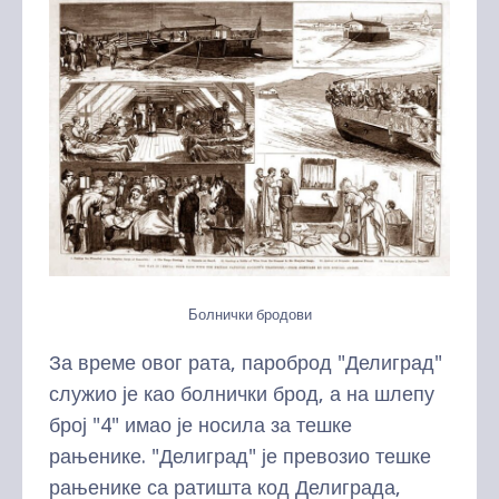
Болнички бродови
За време овог рата, пароброд "Делиград"
служио је као болнички брод, а на шлепу
број "4" имао је носила за тешке
рањенике. "Делиград" је превозио тешке
рањенике са ратишта код Делиграда,