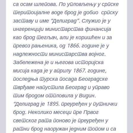
са осам шлепова. По упловљењу у српске
теритоијалне воде брод је добио српску
заставу и име “Делиград”. Служио је у
ингеренцији министарства финансија
као брод тегљач, али је коришћен и за
превоз рањеника, од 1866. године је у
надлежности министарства војног.
Забележена је и његова историјска
мисија када је у априлу 1867. године,
последња турска посада Београдске
тврђаве напустила Београд и управо
тим бродом отпловила у Видин.
“Делиград је 1895. преуређен у путнички
брод. Неколико месеци пре Првог
светског рата поново је преуређен у
ратни брод наоружан једним топом и са