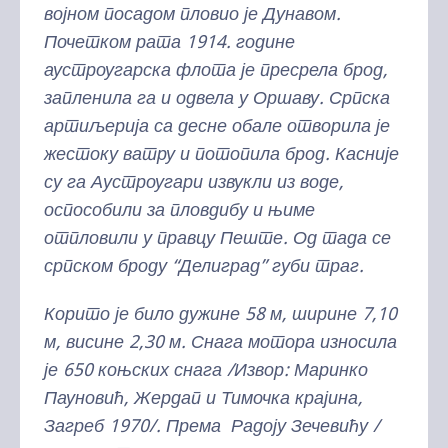
војном посадом пловио је Дунавом.
Почетком рата 1914. године
аустроугарска флота је пресрела брод,
запленила га и одвела у Оршаву. Српска
артиљерија са десне обале отворила је
жестоку ватру и потопила брод. Касније
су га Аустроугари извукли из воде,
оспособили за пловдибу и њиме
отпловили у правцу Пеште. Од тада се
српском броду “Делиград” губи траг.
Корито је било дужине 58 м, ширине 7,10
м, висине 2,30 м. Снага мотора износила
је 650 коњских снага /Извор: Маринко
Пауновић, Жердап и Тимочка крајина,
Загреб 1970/. Према Радоју Зечевићу /