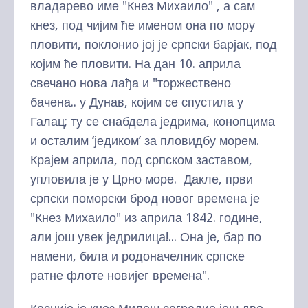
владарево име "Кнез Михаило" , а сам
кнез, под чијим ће именом она по мору
пловити, поклонио јој је српски барјак, под
којим ће пловити. На дан 10. априла
свечано нова лађа и "торжествено
бачена.. у Дунав, којим се спустила у
Галац; ту се снабдела једрима, конопцима
и осталим ‘једиком’ за пловидбу морем.
Крајем априла, под српском заставом,
упловила је у Црно море. Дакле, први
српски поморски брод новог времена је
"Кнез Михаило" из априла 1842. године,
али још увек једрилица!... Она је, бар по
намени, била и родоначелник српске
ратне флоте новијег времена".