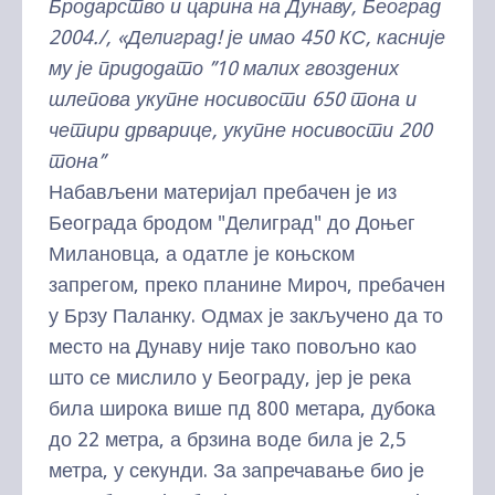
Бродарство и царина на Дунаву, Београд
2004./, «Делиград! је имао 450 КС, касније
му је придодато ’’10 малих гвоздених
шлепова укупне носивости 650 тона и
четири дрварице, укупне носивости 200
тона’’
Набављени материјал пребачен је из
Београда бродом "Делиград" до Доњег
Милановца, а одатле је коњском
запрегом, преко планине Мироч, пребачен
у Брзу Паланку. Одмах је закључено да то
место на Дунаву није тако повољно као
што се мислило у Београду, јер је река
била широка више пд 800 метара, дубока
до 22 метра, а брзина воде била је 2,5
метра, у секунди. За запречавање био је