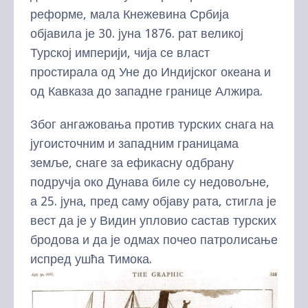
реформе, мала Кнежевина Србија
објавила је 30. јуна 1876. рат великој
Турској империји, чија се власт
простирала од Уне до Индијског океана и
од Кавказа до западне границе Алжира.
Због ангажовања против турских снага на
југоисточним и западним границама
земље, снаге за ефикасну одбрану
подручја око Дунава биле су недовољне,
а 25. јуна, пред саму објаву рата, стигла је
вест да је у Видин упловио састав турских
бродова и да је одмах почео патролисање
испред ушћа Тимока.