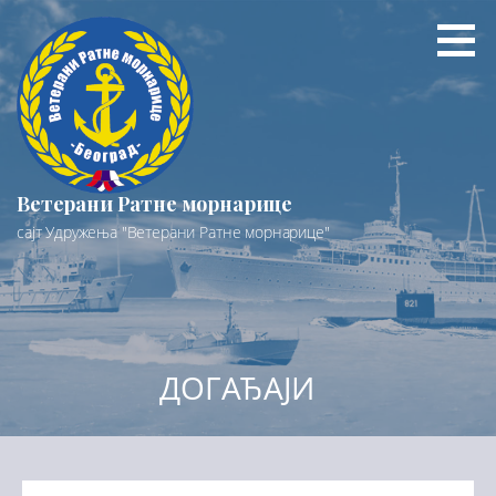
Preskoči
na
sadržaj
Ветерани Ратне морнарице
сајт Удружења "Ветерани Ратне морнарице"
ДОГАЂАЈИ