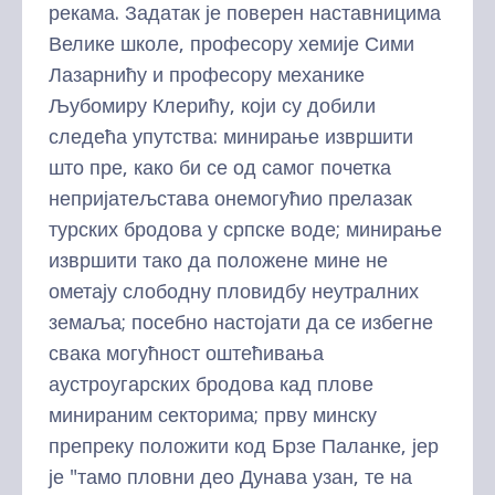
рекама. Задатак је поверен наставницима
Велике школе, професору хемије Сими
Лазарнићу и професору механике
Љубомиру Клерићу, који су добили
следећа упутства: минирање извршити
што пре, како би се од самог почетка
непријатељстава онемогућио прелазак
турских бродова у српске воде; минирање
извршити тако да положене мине не
ометају слободну пловидбу неутралних
земаља; посебно настојати да се избегне
свака могућност оштећивања
аустроугарских бродова кад плове
минираним секторима; прву минску
препреку положити код Брзе Паланке, јер
је "тамо пловни део Дунава узан, те на