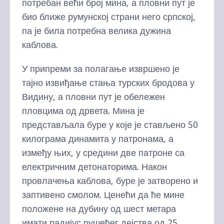
потребан већи број мина, а пловни пут је
био ближе румунској страни него српској,
па је била потребна велика дужина
каблова.
У припреми за полагање извршено је
тајно извиђање стања турских бродова у
Видину, а пловни пут је обележен
пловцима од дрвета. Мина је
представљала буре у које је стављено 50
килограма динамита у патронама, а
између њих, у средини две патроне са
електричним детонаторима. Након
провлачења каблова, буре је затворено и
заптивено смолом. Ценећи да ће мине
положене на дубину од шест метара
имати радијус рушећег дејства од 25