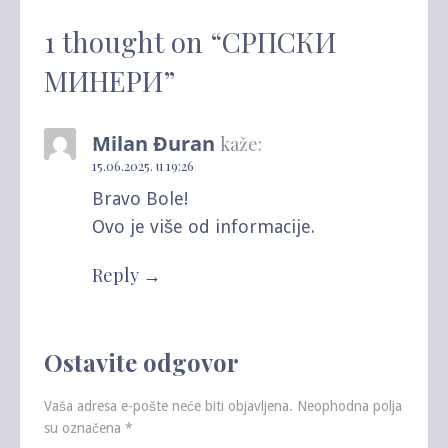
1 thought on
“СРПСКИ
МИНЕРИ”
Milan Đuran
kaže:
15.06.2025. u 19:26
Bravo Bole!
Ovo je više od informacije.
Reply
Ostavite odgovor
Vaša adresa e-pošte neće biti objavljena.
Neophodna polja
su označena
*