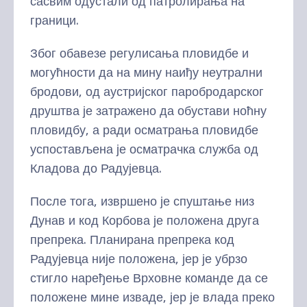
сасвим одустали од патролирања на
граници.
Због обавезе регулисања пловидбе и
могућности да на мину наиђу неутрални
бродови, од аустријског паробродарског
друштва је затражено да обустави ноћну
пловидбу, а ради осматрања пловидбе
успостављена је осматрачка служба од
Кладова до Радујевца.
После тога, извршено је спуштање низ
Дунав и код Корбова је положена друга
препрека. Планирана препрека код
Радујевца није положена, јер је убрзо
стигло наређење Врховне команде да се
положене мине изваде, јер је влада преко