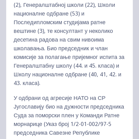
(2), Генералштабној школи (22), Школи
националне одбране (53) и
Последипломским студијама ратне
вештине (3), те консултант у неколико
десетина радова на свим нивоима
школавања. Био председник и члан
комисије за полагање пријемног испита за
Генералштабну школу (44. и 45. класа) и
Школу националне одбране (40, 41, 42. и
43. класа).
У одбрани од агресије НАТО на СР
Југославију био на дужности председника
Суда за поморски плен у Команди Ратне
морнарице (Указ број 1/2-01-002/97-5
председника Савезне Републике