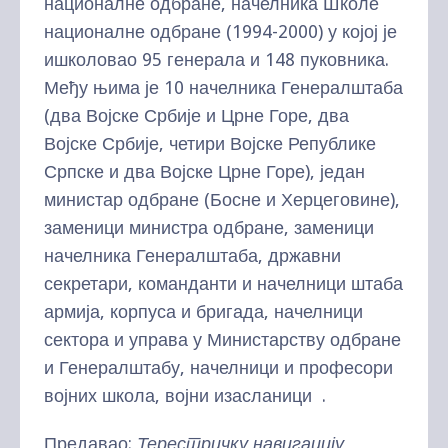
националне одбране, начелника Школе
националне одбране (1994-2000) у којој је
ишколовао 95 генерала и 148 пуковника.
Међу њима је 10 начелника Генералштаба
(два Војске Србије и Црне Горе, два
Војске Србије, четири Војске Републике
Српске и два Војске Црне Горе), један
министар одбране (Босне и Херцеговине),
заменици министра одбране, заменици
начелника Генералштаба, државни
секретари, команданти и начелници штаба
армија, корпуса и бригада, начелници
сектора и управа у Министарству одбране
и Генералштабу, начелници и професори
војних школа, војни изасланици .
Предавао:
Терестричку навигацију
,