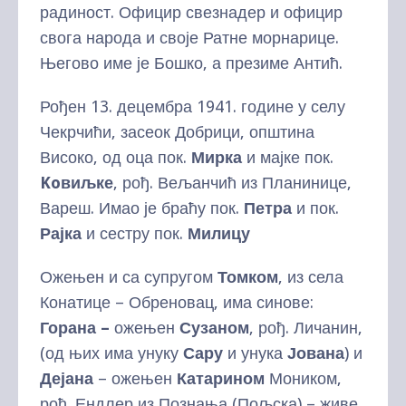
радиност. Официр свезнадер и официр
свога народа и своје Ратне морнарице.
Његово име је Бошко, а презиме Антић.
Рођен 13. децембра 1941. године у селу
Чекрчићи, засеок Добрици, општина
Високо, од оца пок.
Мирка
и мајке пок.
Ko
виљке
, рођ. Вељанчић из Планинице,
Вареш. Имао је браћу пок.
Петра
и пок.
Рајка
и сестру пок.
Милицу
Ожењен и са супругом
Томком
, из села
Конатице – Обреновац, има синове:
Горана –
ожењен
Сузаном
, рођ. Личанин,
(од њих има унуку
Сару
и унука
Јована
) и
Дејана
– ожењен
Катарином
Моником,
рођ. Ендлер из Познања (Пољска) – живе