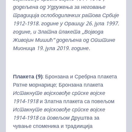
додељена од Удружења за неговање
традиција ослободилачких ратова Србије
1912-1918. године у Орашцу 26. јула 1997.
године,
и Златна плакета „Војвода
Живојин Мишић“ додељена од Општине
Мионица 19. јула 2019. године.
Плакета (9)
: Бронзана и Сребрна плакета
Ратне морнарице; Бронзана плакета
Истакнуте војсковође српске војске
1914-1918
и Златна плакета са повељом
Истакнуте војсковође српске војске
1914-1918 са повељом
Друштва за
чување споменика и традииција