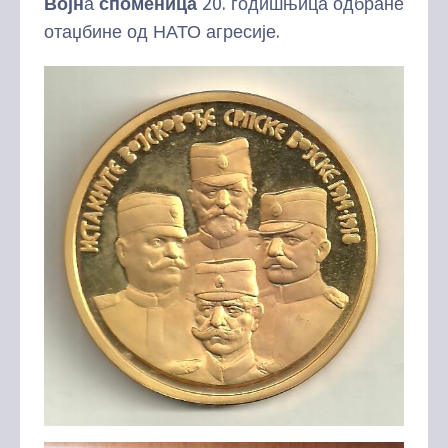
Војн
а
споменица
20. годишњица одбране
отаџбине од НАТО агресије.