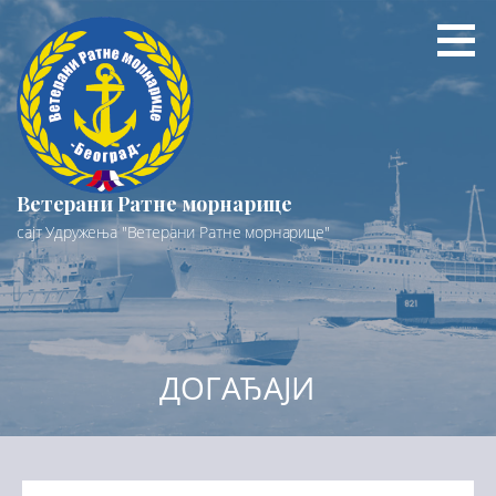
Preskoči
na
sadržaj
Ветерани Ратне морнарице
сајт Удружења "Ветерани Ратне морнарице"
ДОГАЂАЈИ