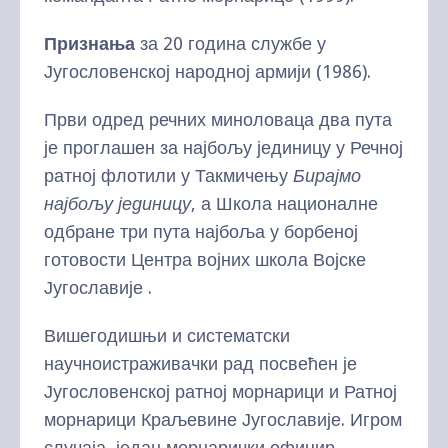
Признања
за 20 година службе у
Југословенској народној армији (1986).
Први одред речних миноловаца два пута
је проглашен за најбољу јединицу у Речној
ратној флотили у Такмичењу
Бирајмо
најбољу јединицу
, а Школа националне
одбране три пута најбоља у борбеној
готовости Центра војних школа Војске
Југославије .
Вишегодишњи и систематски
научноистраживачки рад посвећен је
Југословенској ратној морнарици и Ратној
морнарици Краљевине Југославије. Игром
случаја, један морнарички официр