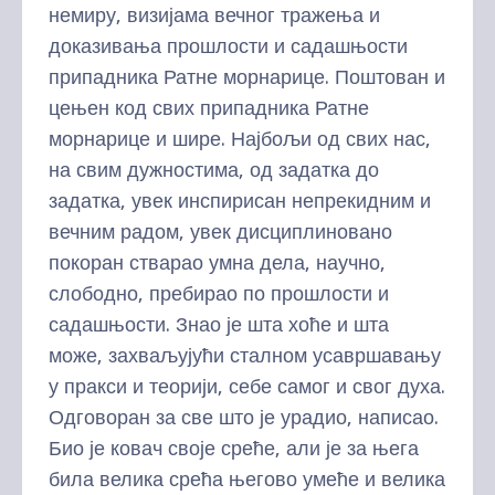
немиру, визијама вечног тражења и
доказивања прошлости и садашњости
припадника Ратне морнарице. Поштован и
цењен код свих припадника Ратне
морнарице и шире. Најбољи од свих нас,
на свим дужностима, од задатка до
задатка, увек инспирисан непрекидним и
вечним радом, увек дисциплиновано
покоран стварао умна дела, научно,
слободно, пребирао по прошлости и
садашњости. Знао је шта хоће и шта
може, захваљујући сталном усавршавању
у пракси и теорији, себе самог и свог духа.
Одговоран за све што је урадио, написао.
Био је ковач своје среће, али је за њега
била велика срећа његово умеће и велика