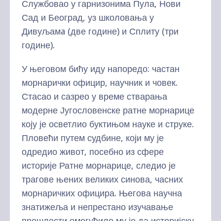
Службовао у гарнизонима Пула, Нови
Сад и Београд, уз школовања у
Дивуљамa (две године) и Сплиту (три
године).
У његовом бићу иду напоредо: частан
морнарички официр, научник и човек.
Стасао и сазрео у време стварања
модерне Југословенске ратне морнарице
коју је осветлио буктињом науке и струке.
Пловећи путем судбине, који му је
одредио живот, посебно из сфере
историје Ратне морнарице, следио је
трагове њених великих синова, часних
морнаричких официра. Његова научна
знатижеља и непрестано изучавање
прошлости омогућило му је да историјску