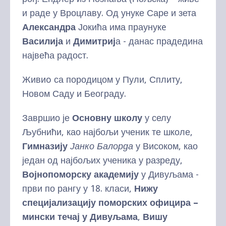
и раде у Вроцлаву. Од унуке Саре и зета
Александра
Јокића има праунукe
Василија
и
Димитриј
а - данас прадедина
највећа радост.
Живиo са породицом у Пули, Сплиту,
Новом Саду и Београду.
Завршио је
Основну школу
у селу
Љубнићи, као најбољи ученик те школе,
Гимназиј
у
Јанко Балорда
у Високом, као
један од најбољих ученика у разреду,
Војнопоморск
у
академију
у Дивуљама -
први по рангу у 18. класи,
Нижу
специјализацију поморских официра –
мински течај у Дивуљама
,
Вишу