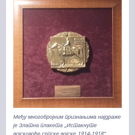
Међу многобројним признањима најдраже
је Златна плакета „
Истакнуте
војсковође српске војске 1914-1918“,