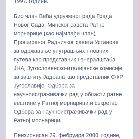
1997. године.
Био члан Већа удруженог рада Града
Новог Сада, Минског савета Ратне
морнарице (као најмлађи члан),
Проширеног Радничког савета Установе
за одржавање унутрашњих пловних
путева као представник Генералштаба
ЈНА, Југословенско-италијанске комисије
за заштиту Јадрана као представник СФР
Југославије, Одбора за
научноистраживачки рад у области ратне
вештине у Ратној морнарици и секретар
Одбора за научноистраживачки рад у
Ратној морнарици.
Пензионисан 29. фебруара 2000. године,