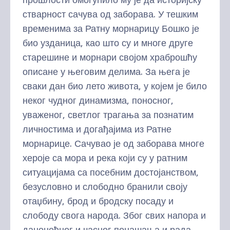
стварност сачува од заборава. У тешким
временима за Ратну морнарицу Бошко је
био узданица, као што су и многе друге
старешине и морнари својом храброшћу
описане у његовим делима. За њега је
сваки дан био лето живота, у којем је било
неког чудног динамизма, поносног,
уваженог, светлог трагања за познатим
личностима и догађајима из Ратне
морнарице. Сачувао је од заборава многе
хероје са мора и река који су у ратним
ситуацијама са посебним достојанством,
безусловно и слободно бранили своју
отаџбину, брод и бродску посаду и
слободу свога народа. Због свих напора и
даноноћног и часног понашања и рада