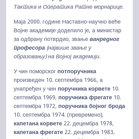
Тактика
и
Оператика
Ратне морнарице
.
Маја 2000. године Наставно-научно веће
Војне академије доделило је, а министар
за одбрану потврдио, звање
ванредног
професора
(највише звање у
образовању) на Војној академији
.
У чин поморског
потпоручника
произведен 10. септембра 1966, а
унапређен у чин
поручника корвете
10.
септембра 1969,
поручника фрегате
10.
септембра 1972,
поручника бојног брода
10. септембра 1974. (превремено),
капетана корвете
22. децембра 1978,
капетана фрегате
22. децембра 1983,