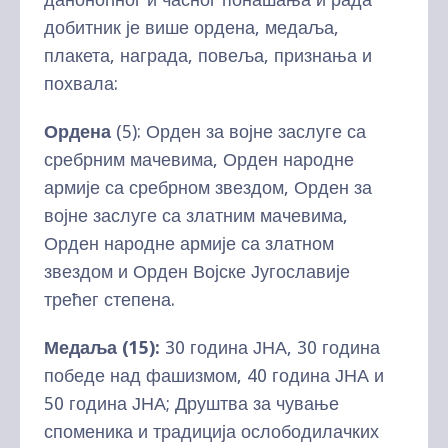
добитник је више ордена, медаља,
плакета, награда, повеља, признања и
похвала:
О
рдена
(5): Орден за војне заслуге са
сребрним мачевима, Орден народне
армије са сребрном звездом, Орден за
војне заслуге са златним мачевима,
Орден народне армије са златном
звездом и Орден Војске Југославије
трећег степена.
Медаља (15):
30 година ЈНА, 30 година
победе над фашизмом, 40 година ЈНА и
50 година ЈНА; Друштва за чување
споменика и традиција ослободилачких