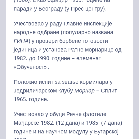
паради у Београду (у Прес центру).
Учествовао у раду Главне инспекције
народне одбране (популарно названа
ГИНА
) у провери борбене готовости
јединица и установа Ратне морнарице од
1982. до 1990. године – елеменат
«Обученост» .
Положио испит за звање кормилара у
Једриличарском клубу
Морнар
– Сплит
1965. године.
Учествовао у обуци Речне флотиле
Мађарске 1982. (12 дана) и 1985. (7 дана)
године и на научном модулу у Бугарској