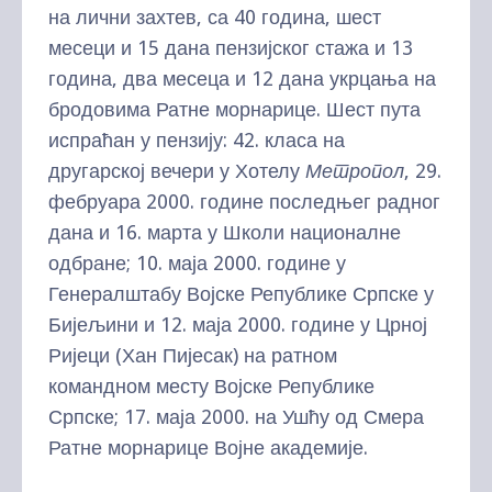
на лични захтев, са 40 година, шест
месеци и 15 дана пензијског стажа и 13
година, два месеца и 12 дана укрцања на
бродовима Ратне морнарице. Шест пута
испраћан у пензију: 42. класа на
другарској вечери у Хотелу
Метропол
, 29.
фебруара 2000. године последњег радног
дана и 16. марта у Школи националне
одбране; 10. маја 2000. године у
Генералштабу Војске Републике Српске у
Бијељини и 12. маја 2000. године у Црној
Ријеци (Хан Пијесак) на ратном
командном месту Војске Републике
Српске; 17. маја 2000. на Ушћу од Смера
Ратне морнарице Војне академије.