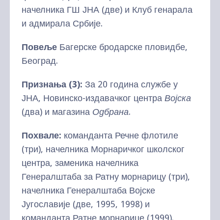
начелника ГШ ЈНА (две) и Клуб генарала
и адмирала Србије.
Повеље
Багерске бродарске пловидбе,
Београд.
Признања (3):
За 20 година службе у
ЈНА, Новинско-издавачког центра
Војска
(два) и магазина
Одбрана
.
Похвале:
команданта Речне флотиле
(три), начелника Морнаричког школског
центра, заменика начелника
Генералштаба за Ратну морнарицу (три),
начелника Генералштаба Војске
Југославије (две, 1995, 1998) и
команданта Ратне морнарице (1999).