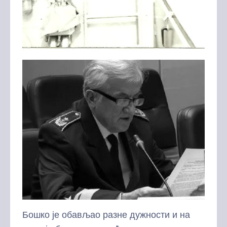
Бошко је обављао разне дужности и на