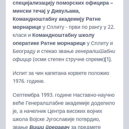
специјализацију поморских официра –
мински течај у Дивуљама,
Командноштабну академију Ратне
морнарице
у Сплиту - први по рангу у 22.
класи и
Командноштабну школу
оператике Ратне морнарице
у Сплиту и
Београду и стекао звање
генералштабни
официр
(осми степен стручне спреме)
[1]
.
Испит за чин капетана корвете положио
1976. године.
Септембра 1993. године Наставно-научно
веће Генералштабне академије доделило
је, а начелник Центра високих војних
школа Војске Југославије потврдио,
звање
Виши предавач
за предмете