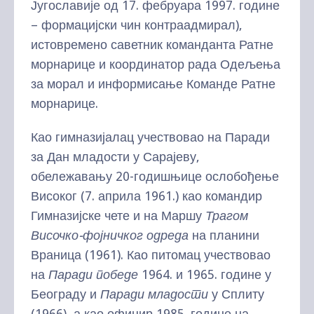
Југославије од 17. фебруара 1997. године
– формацијски чин контраадмирал),
истовремено саветник команданта Ратне
морнарице и координатор рада Одељења
за морал и информисање Команде Ратне
морнарице.
Као гимназијалац учествовао на Паради
за Дан младости у Сарајеву,
обележавању 20-годишњице ослобођење
Високог (7. априла 1961.) као командир
Гимназијске чете и на Маршу
Трагом
Височко-фојничког одреда
на планини
Враница (1961). Као питомац учествовао
на
Паради победе
1964. и 1965. године у
Београду и
Паради младости
у Сплиту
(1966), а као официр 1985. године на