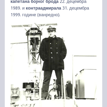
капетана бојног брода
22. децембра
1989. и
контраадмирала
31. децембра
1999. године (ванредно).