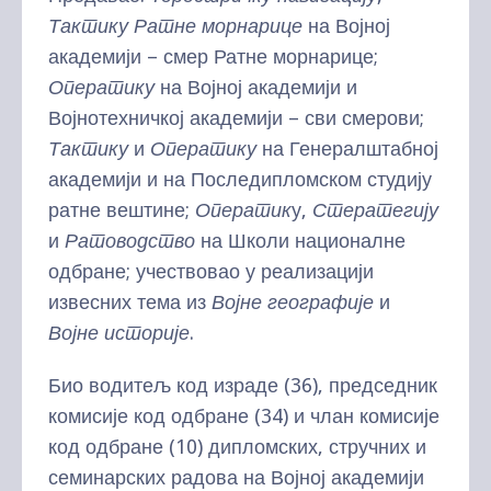
Тактику Ратне морнарице
на Војној
академији – смер Ратне морнарице;
Оператику
на Војној академији и
Војнотехничкој академији – сви смерови;
Тактику
и
Оператику
на Генералштабној
академији и на Последипломском студију
ратне вештине;
Оператик
у,
Стератегију
и
Ратоводство
на Школи националне
одбране; учествовао у реализацији
извесних тема из
Војне географије
и
Војне историје
.
Био водитељ код израде (36), председник
комисије код одбране (34) и члан комисије
код одбране (10) дипломских, стручних и
семинарских радова на Војној академији