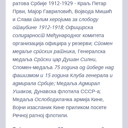
ратова Србије 1912-1929 - Краљ Петар
Први, Мајор Гавриловић, Војвода Мишић
и
Слава палим херојима за слободу
отаџбине 1912-1918
;
Официрска
солидарност
Међународног комитета
организација официра у резерви;
Спомен
медаље српских ратника
, Генералска
медаља
Српски цар Душан Силни
,
Спомен-медаља
75 година од победе над
фашизмом и 15 година Клуба генерала и
адмирала Србије;
Медаља
Адмирал
Ушаков,
Дунавска флотила СССР-а;
Медаља
Ослобо
дилачка армија Кине,
Војни изасланик Кине приликом посете
Речној ратној флотили.