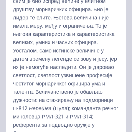
свим је био испред већине у елитном
друштву морнаричких официра. Био је
лидер те елите. Његова величина није
имала меру, међу и ограничења. То је
његова карактеристика и карактеристика
великих, умних и часних официра.
Уосталом, само истинске величине у
датом времену легенде се зову и јесу, јер
их је немогуће наследити. Он је даровао
светлост, светлост узвишене професије
честитог морнаричког официра ума и
талента. Величанствено је обављао
дужности: на стажирању на подморници
П-812
Неретва
(Пула); команданта речног
миноловца РМЛ-321 и РМЛ-314;
референта за подводно оружје у