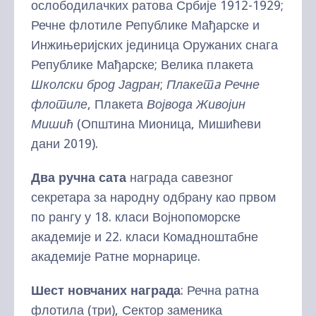
ослободилачких ратова Србије 1912-1929;
Речне флотиле Републике Мађарске и
Инжињеријских јединица Оружаних снага
Републике Мађарске; Велика плакета
Школски брод Јадран
;
Плакет
a
Речне
флотиле
, Плакета
Војвода Живојин
Мишић
(Општина Мионица, Мишићеви
дани 2019).
Два ручна сата
награда савезног
секретара за народну одбрану као првом
по рангу у 18. класи Војнопоморске
академије и 22. класи Комадноштабне
академије Ратне морнарице.
Шест новчаних награда
: Речна ратна
флотила (три), Сектор заменика