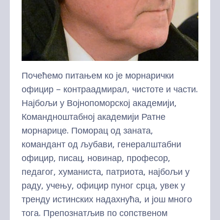
Почећемо питањем ко је морнарички
официр – контраадмирал, чистоте и части.
Најбољи у Војнопоморској академији,
Командноштабној академији Ратне
морнарице. Поморац од заната,
командант од љубави, генералштабни
официр, писац, новинар, професор,
педагог, хуманиста, патриота, најбољи у
раду, учењу, официр пуног срца, увек у
тренду истинских надахнућа, и још много
тога. Препознатљив по сопственом