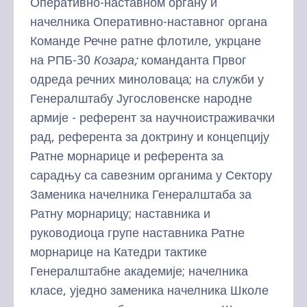
Оперативно-наставном органу и
начелника Оперативно-наставног органа
Команде Речне ратне флотиле, укрцане
на РПБ-30
Козара;
команданта Првог
одреда речних миноловаца; на служби у
Генералштабу Југословенске народне
армије - референт за научноистраживачки
рад, референта за доктрину и концепцију
Ратне морнарице и референта за
сарадњу са савезним органима у Сектору
Заменика начелника Генералштаба за
Ратну морнарицу; наставника и
руководиоца групе наставника Ратне
морнарице на Катедри тактике
Генералштабне академије; начелника
класе, уједно заменика начелника Школе