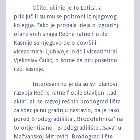
Očito, učinio je to Letica, a
priključili su mu se poltroni iz njegovog
kolegija. Tako je propala ideja o izgradnji
ofanzivnih snaga Rečne ratne flotile.
Kasnije su njegovo delo dovršili
viceadmiral Ljubivoje Jokić i viceadmiral
Vjekoslav Čulić, o kome će biti posebno
reči kasnije.
Interesantno je da su svi planovi
razvoja Rečne ratne flotile stavljeni ,,ad
akta”, ali se razvoj rečnih brodogradilišta
za specijalnu gradnju nastavio, pa je tako,
pored Brodogradilišta ,,Brodotehnika” na
to orijentisano i Brodogradilište ,,Sava” u
Mačvanskoj Mitrovici, Brodogradilište