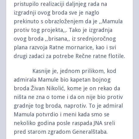
pristupilo realizaciji daljnjeg rada na
izgradnji ovog broda sve je naglo
prekinuto s obrazloženjem da je ,,Mamula
protiv tog projekta,,. Tako je izgradnja
ovog broda ,,brisana,, iz srednjoročnog
plana razvoja Ratne mornarice, kao i svi
drugi zadaci za potrebe Rečne ratne flotile.
Kasnije je, jednom prilikom, kod
admirala Mamule bio kapetan bojnog
broda Živan Nikolić, kome je on rekao da
ništa ne zna o tome i da on nije bio protiv
gradnje tog broda, naprotiv. To je admiral
Mamula potvrdio i meni kada smo se
nekoliko godina posle raspada JNA sreli
pred starom zgradom Generalštaba.