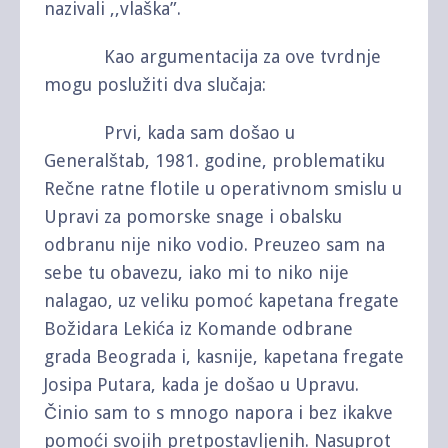
nazivali ,,vlaška”.
Kao argumentacija za ove tvrdnje
mogu poslužiti dva slučaja:
Prvi, kada sam došao u
Generalštab, 1981. godine, problematiku
Rečne ratne flotile u operativnom smislu u
Upravi za pomorske snage i obalsku
odbranu nije niko vodio. Preuzeo sam na
sebe tu obavezu, iako mi to niko nije
nalagao, uz veliku pomoć kapetana fregate
Božidara Lekića iz Komande odbrane
grada Beograda i, kasnije, kapetana fregate
Josipa Putara, kada je došao u Upravu.
Činio sam to s mnogo napora i bez ikakve
pomoći svojih pretpostavljenih. Nasuprot