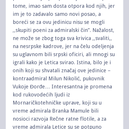
tome, imao sam dosta otpora kod njih, jer
im je to zadavalo samo novi posao, a
boreći se za ovu jedinicu nisu se mogli
,,skupiti poeni za admiralski čin”. Nažalost,
ne može se zbog toga sva krivica ,,svaliti,,
na nesrpske kadrove, jer na čelu odeljenja
su uglavnom bili srpski oficiri, ali mnogi su
igrali kako je Letica svirao. Istina, bilo je i
onih koji su shvatali značaj ove jedinice –
kontraadmiral Milun Nikolić, pukovnik
Vukoje Đorđe… Interesantna je promena
kod rukovodećih ljudi iz
Mornaričkotehničke uprave, koji su u
vreme admirala Branka Mamule bili
nosioci razvoja Rečne ratne flotile, a za
vreme admirala Letice su se potpuno