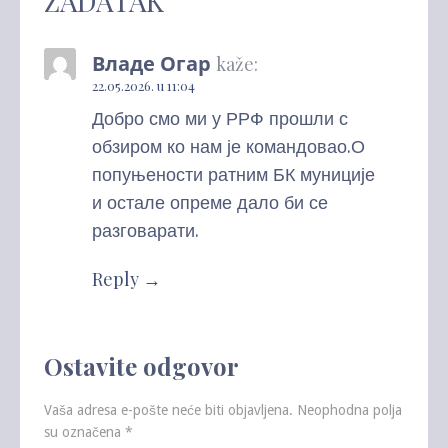
ZADATAK”
Владе Огар
kaže:
22.05.2026. u 11:04
Добро смо ми у РРФ прошли с
обзиром ко нам је командовао.О
попуњености ратним БК муниције
и остале опреме дало би се
разговарати.
Reply
Ostavite odgovor
Vaša adresa e-pošte neće biti objavljena.
Neophodna polja
su označena
*