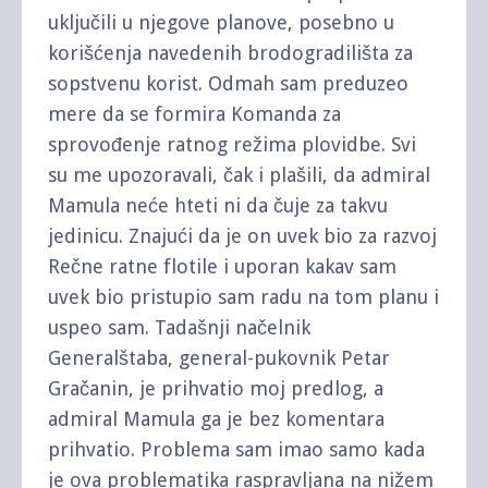
uključili u njegove planove, posebno u
korišćenja navedenih brodogradilišta za
sopstvenu korist. Odmah sam preduzeo
mere da se formira Komanda za
sprovođenje ratnog režima plovidbe. Svi
su me upozoravali, čak i plašili, da admiral
Mamula neće hteti ni da čuje za takvu
jedinicu. Znajući da je on uvek bio za razvoj
Rečne ratne flotile i uporan kakav sam
uvek bio pristupio sam radu na tom planu i
uspeo sam. Tadašnji načelnik
Generalštaba, general-pukovnik Petar
Gračanin, je prihvatio moj predlog, a
admiral Mamula ga je bez komentara
prihvatio. Problema sam imao samo kada
je ova problematika raspravljana na nižem