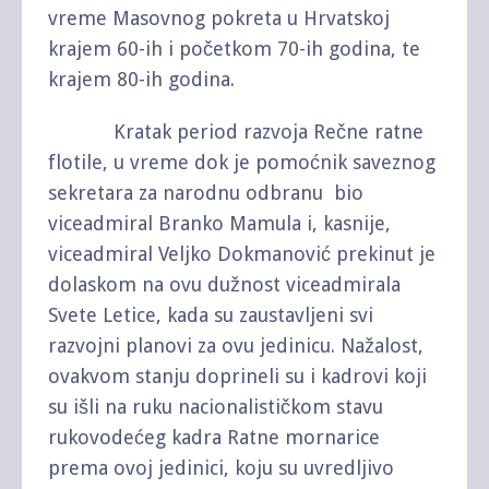
vreme Masovnog pokreta u Hrvatskoj
krajem 60-ih i početkom 70-ih godina, te
krajem 80-ih godina.
Kratak period razvoja Rečne ratne
flotile, u vreme dok je pomoćnik saveznog
sekretara za narodnu odbranu bio
viceadmiral Branko Mamula i, kasnije,
viceadmiral Veljko Dokmanović prekinut je
dolaskom na ovu dužnost viceadmirala
Svete Letice, kada su zaustavljeni svi
razvojni planovi za ovu jedinicu. Nažalost,
ovakvom stanju doprineli su i kadrovi koji
su išli na ruku nacionalističkom stavu
rukovodećeg kadra Ratne mornarice
prema ovoj jedinici, koju su uvredljivo