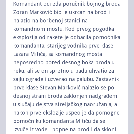
Кomandant odreda poručnik bojnog broda
Zoran Marković bio je ukrcan na brod i
nalazio na borbenoj stanici na
komandnom mostu. Кod prvog pogodka
eksplozija od rakete je odbacila pomoćnika
komandanta, starijeg vodnika prve klase
Lazara Mitića, sa komandnog mosta
neposredno pored desnog boka broda u
reku, ali se on spretno u padu uhvatio za
sajlu ograde i uzverao na palubu. Zastavnik
prve klase Stevan Marković nalazio se po
desnoj strani broda zaklonjen nadgrađem
u slučaju dejstva streljačkog naoružanja, a
nakon prve ekslozije uspeo je da pomogne
pomoćniku komandanta Mitiću da se
izvuče iz vode i popne na brod i da skloni