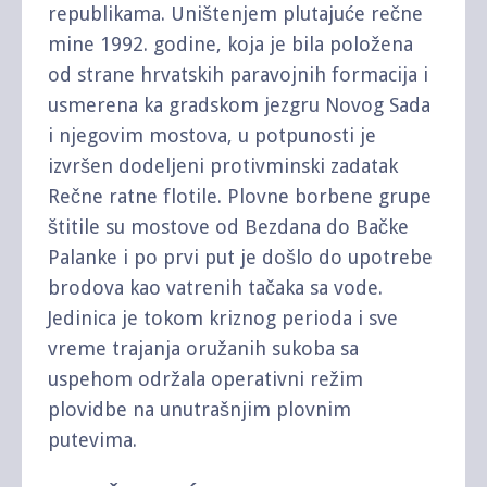
republikama. Uništenjem plutajuće rečne
mine 1992. godine, koja je bila položena
od strane hrvatskih paravojnih formacija i
usmerena ka gradskom jezgru Novog Sada
i njegovim mostova, u potpunosti je
izvršen dodeljeni protivminski zadatak
Rečne ratne flotile. Plovne borbene grupe
štitile su mostove od Bezdana do Bačke
Palanke i po prvi put je došlo do upotrebe
brodova kao vatrenih tačaka sa vode.
Jedinica je tokom kriznog perioda i sve
vreme trajanja oružanih sukoba sa
uspehom održala operativni režim
plovidbe na unutrašnjim plovnim
putevima.