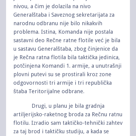
nivou, a čim je dolazila na nivo
Generalštaba i Saveznog sekretarijata za
narodnu odbranu nije bilo nikakvih
problema. Istina, Komanda nije postala
sastavni deo Rečne ratne flotile već je bila
u sastavu Generalštaba, zbog činjenice da
je Rečna ratna flotila bila taktička jedinica,
potčinjena Komandi 1. armije, a unutrašnji
plovni putevi su se prostirali kroz zone
odgovornosti tri armije i tri republička
štaba Teritorijalne odbrane.
Drugi, u planu je bila gradnja
artiljerijsko-raketnog broda za Rečnu ratnu
flotilu. Izradio sam taktičko-tehnički zahtev
za taj brod i taktičku studiju, a kada se