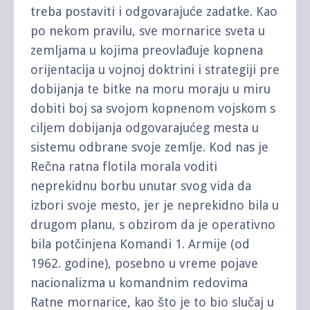
treba postaviti i odgovarajuće zadatke. Kao
po nekom pravilu, sve mornarice sveta u
zemljama u kojima preovlađuje kopnena
orijentacija u vojnoj doktrini i strategiji pre
dobijanja te bitke na moru moraju u miru
dobiti boj sa svojom kopnenom vojskom s
ciljem dobijanja odgovarajućeg mesta u
sistemu odbrane svoje zemlje. Kod nas je
Rečna ratna flotila morala voditi
neprekidnu borbu unutar svog vida da
izbori svoje mesto, jer je neprekidno bila u
drugom planu, s obzirom da je operativno
bila potčinjena Komandi 1. Armije (od
1962. godine), posebno u vreme pojave
nacionalizma u komandnim redovima
Ratne mornarice, kao što je to bio slučaj u