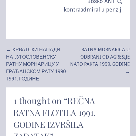
Boško ANTIĆ,
kontraadmiral u penziji
Kretanje
← ХРВАТСКИ НАПАДИ
RATNA MORNARICA U
НА ЈУГОСЛОВЕНСКУ
ODBRANI OD AGRESIJE
članka
РАТНУ МОРНАРИЦУ У
NATO PAKTA 1999. GODINE
ГРАЂАНСКОМ РАТУ 1990-
→
1991. ГОДИНЕ
1 thought on
“REČNA
RATNA FLOTILA 1991.
GODINE IZVRŠILA