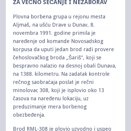
ZA VEČNO SEĆANJE I NEZABORAV
Plovna borbena grupa u rejonu mesta
Aljmaš, na ušću Drave u Dunav, 8.
novembra 1991. godine primila je
naređenje od komande Novosadskog
korpusa da uputi jedan brod radi provere
čehoslovačkog broda „Šariš“, koji se
bespravno nalazio na desnoj obali Dunava,
na 1388. kilometru. Na zadatak kontrole
rečnog saobraćaja poslat je rečni
minolovac 308, koji je isplovio oko 13
časova na naređenu lokaciju, uz
preduzimanje mera borbenog
obezbeđenja.
Brod RML-308 je plovio uzvodno i uspeo