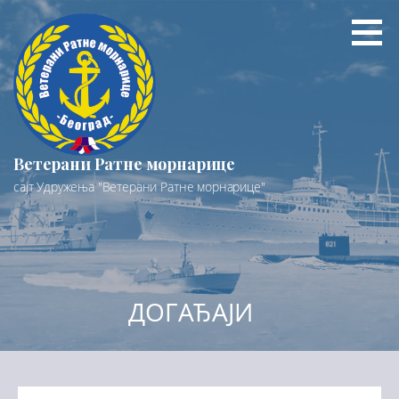
Preskoči
na
sadržaj
Ветерани Ратне морнарице
сајт Удружења "Ветерани Ратне морнарице"
ДОГАЂАЈИ