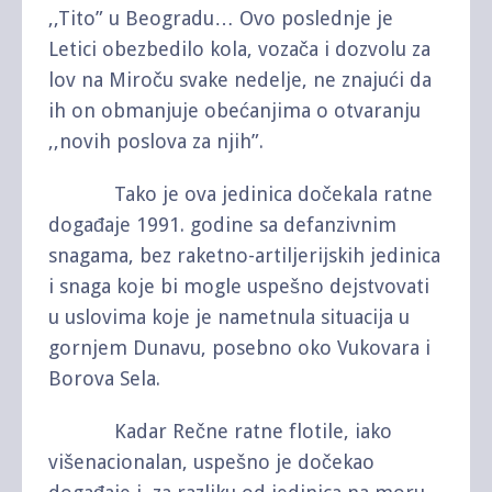
,,Tito” u Beogradu… Ovo poslednje je
Letici obezbedilo kola, vozača i dozvolu za
lov na Miroču svake nedelje, ne znajući da
ih on obmanjuje obećanjima o otvaranju
,,novih poslova za njih”.
Tako je ova jedinica dočekala ratne
događaje 1991. godine sa defanzivnim
snagama, bez raketno-artiljerijskih jedinica
i snaga koje bi mogle uspešno dejstvovati
u uslovima koje je nametnula situacija u
gornjem Dunavu, posebno oko Vukovara i
Borova Sela.
Kadar Rečne ratne flotile, iako
višenacionalan, uspešno je dočekao