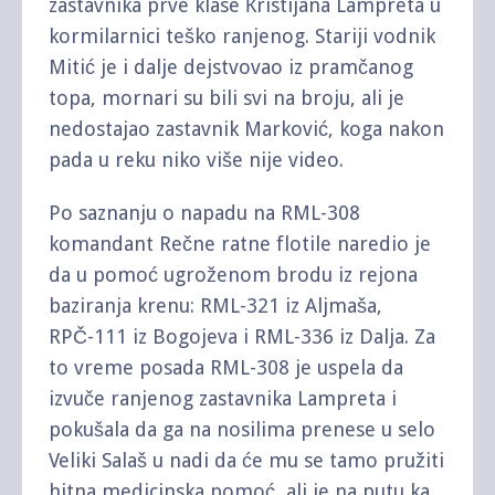
zastavnika prve klase Кristijana Lampreta u
kormilarnici teško ranjenog. Stariji vodnik
Mitić je i dalje dejstvovao iz pramčanog
topa, mornari su bili svi na broju, ali je
nedostajao zastavnik Marković, koga nakon
pada u reku niko više nije video.
Po saznanju o napadu na RML-308
komandant Rečne ratne flotile naredio je
da u pomoć ugroženom brodu iz rejona
baziranja krenu: RML-321 iz Aljmaša,
RPČ-111 iz Bogojeva i RML-336 iz Dalja. Za
to vreme posada RML-308 je uspela da
izvuče ranjenog zastavnika Lampreta i
pokušala da ga na nosilima prenese u selo
Veliki Salaš u nadi da će mu se tamo pružiti
hitna medicinska pomoć, ali je na putu ka