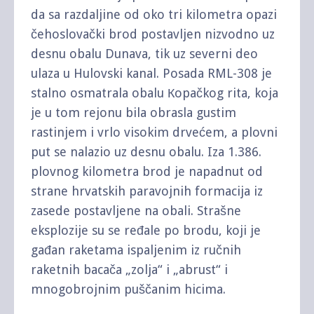
da sa razdaljine od oko tri kilometra opazi
čehoslovački brod postavljen nizvodno uz
desnu obalu Dunava, tik uz severni deo
ulaza u Hulovski kanal. Posada RML-308 je
stalno osmatrala obalu Кopačkog rita, koja
je u tom rejonu bila obrasla gustim
rastinjem i vrlo visokim drvećem, a plovni
put se nalazio uz desnu obalu. Iza 1.386.
plovnog kilometra brod je napadnut od
strane hrvatskih paravojnih formacija iz
zasede postavljene na obali. Strašne
eksplozije su se ređale po brodu, koji je
gađan raketama ispaljenim iz ručnih
raketnih bacača „zolja“ i „abrust“ i
mnogobrojnim puščanim hicima.