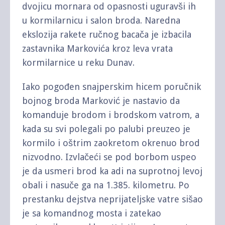
dvojicu mornara od opasnosti uguravši ih
u kormilarnicu i salon broda. Naredna
ekslozija rakete ručnog bacača je izbacila
zastavnika Markovića kroz leva vrata
kormilarnice u reku Dunav.
Iako pogođen snajperskim hicem poručnik
bojnog broda Marković je nastavio da
komanduje brodom i brodskom vatrom, a
kada su svi polegali po palubi preuzeo je
kormilo i oštrim zaokretom okrenuo brod
nizvodno. Izvlačeći se pod borbom uspeo
je da usmeri brod ka adi na suprotnoj levoj
obali i nasuče ga na 1.385. kilometru. Po
prestanku dejstva neprijateljske vatre sišao
je sa komandnog mosta i zatekao