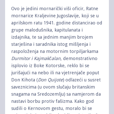
Ovo je jedini mornarički viši oficir, Ratne
mornarice Kraljevine Jugoslavije, koji se u
aprilskom ratu 1941. godine distancirao od
grupe malodušnika, kapitulanata i
izdajnika, te sa jednim manjim brojem
starješina i saradnika istog mišljenja i
raspoloženja na motornim torpiljarkama
Durmitor i Kajmakčalan,
demonstrativno
isplovio iz Boke Kotorske, reklo bi se
jurišajući na nebo ili na vjetrenjače poput
Don Kihota (
Don Quijote
) odlazeći u susret
saveznicima (u ovom slučaju britanskim
snagama na Sredozemlju) sa namjerom da
nastavi borbu protiv fašizma. Kako god
sudili o Kernovom gestu, moralo bi se