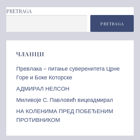
PRETRAGA
PRETRAGA
ЧЛАНЦИ
Превлака – питање суверенитета Црне
Горе и Боке Которске
АДМИРАЛ НЕЛСОН
Миливоје С. Павловић вицеадмирал
НА КОЛЕНИМА ПРЕД ПОБЕЂЕНИМ
ПРОТИВНИКОМ