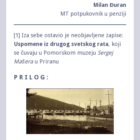
Milan Đuran
MT potpukovnik u penziji
[1]
Iza sebe ostavio je neobjavljene zapise:
Uspomene iz drugog svetskog rata
, koji
se čuvaju u Pomorskom muzeju
Sergej
Mašera
u Priranu
P R I L O G :