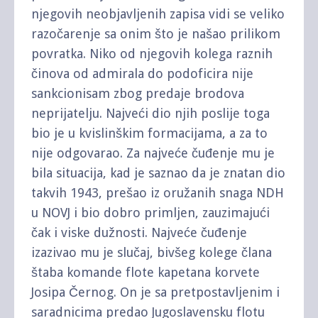
njegovih neobjavljenih zapisa vidi se veliko
razočarenje sa onim što je našao prilikom
povratka. Niko od njegovih kolega raznih
činova od admirala do podoficira nije
sankcionisam zbog predaje brodova
neprijatelju. Najveći dio njih poslije toga
bio je u kvislinškim formacijama, a za to
nije odgovarao. Za najveće čuđenje mu je
bila situacija, kad je saznao da je znatan dio
takvih 1943, prešao iz oružanih snaga NDH
u NOVJ i bio dobro primljen, zauzimajući
čak i viske dužnosti. Najveće čuđenje
izazivao mu je slučaj, bivšeg kolege člana
štaba komande flote kapetana korvete
Josipa Černog. On je sa pretpostavljenim i
saradnicima predao Jugoslavensku flotu