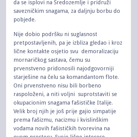
da se isplovi na Sredozemlje i pridruži
savezničkim snagama, za daljnju borbu do
pobjede.
Nije dobio podršku ni suglasnost
pretpostavljenih, pa je izbliza gledao i kroz
lične kontakte osjetio svu demoralizaciju
mornaričkog sastava, čemu su
prvenstveno pridonosili najodgovorniji
starješine na čelu sa komandantom flote.
Oni prvenstveno nisu bili borbeno
raspoloženi, a niti voljni suprotstaviti se
okupacionim snagama fašističke Italije.
Velik broj njih je još prije gajio simpatije
prema fašizmu, nacizmu i kvislinškim
vođama novih fašističkih tvorevina na
ovom prostoru. Svoje lične interese