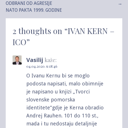
ODBRANI OD AGRESIJE
→
članka
NATO PAKTA 1999. GODINE
2 thoughts on
“IVAN KERN –
ICO”
Vasilij
kaže:
04.04.2020. u 18:46
O Ivanu Kernu bi se moglo
podosta napisati, malo obimnije
je napisano u knjizi „Tvorci
slovenske pomorska
identitete“gdje je Kerna obradio
Andrej Rauhen. 101 do 110 st.,
mada i tu nedostaju detaljnije