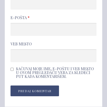
E-POŠTA
*
VEB MESTO
SAČUVAJ MOJE IME, E-POŠTU I VEB MESTO
U OVOM PREGLEDAČU VEBA ZA SLEDEĆI
PUT KADA KOMENTARIŠEM.