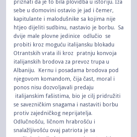
priznati da je to bila plovidba u istoriju. Iza
sebe u domovini ostavio je jad i čemer,
kapitulante i malodušnike sa kojima nije
htjeo dijeliti sudbinu, nastavio je borbu. Sa
dvije male plovne jedinice odlučio se
probiti kroz moguću italijansku blokadu
Otrantskih vrata ili kroz pratnju konvoja
italijanskih brodova za prevoz trupa u
Albaniju. Kernu i posadama brodova pod
njegovom komandom, čija čast, moral i
ponos nisu dozvoljavali predaju
italijanskim fašistima, bio je cilj pridružiti
se savezničkim snagama i nastaviti borbu
protiv zajedničkog neprijatelja.
Odlučnošću, ličnom hrabrošću i
snalažljivošću ovaj patriota je sa