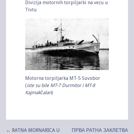
Divizija motornih torpiljarki na vezu u
Tivtu
Motorna torpiljarka MT-5 Suvobor
(
iste su bile MT-7 Durmitor i MT-8
Kajmakčalan
)
Kretanje
← RATNA MORNARICA U
ПРВА РАТНА ЗАКЛЕТВА